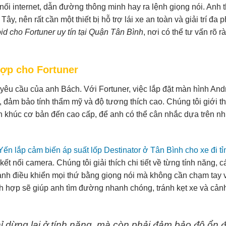
t nối internet, dẫn đường thông minh hay ra lệnh giọng nói. Anh
ây, nên rất cần một thiết bị hỗ trợ lái xe an toàn và giải trí đa
id cho Fortuner uy tín tại Quận Tân Bình
, nơi có thể tư vấn rõ r
hợp cho Fortuner
 yêu cầu của anh Bách. Với Fortuner, việc lắp đặt màn hình And
, đảm bảo tính thẩm mỹ và độ tương thích cao. Chúng tôi giới t
 khúc cơ bản đến cao cấp, để anh có thể cân nhắc dựa trên n
Yến lắp cảm biến áp suất lốp Destinator ở Tân Bình cho xe đi tỉ
t nối camera. Chúng tôi giải thích chi tiết về từng tính năng, c
úp anh điều khiển mọi thứ bằng giọng nói mà không cần chạm tay
tích hợp sẽ giúp anh tìm đường nhanh chóng, tránh kẹt xe và cản
ỉ dừng lại ở tính năng, mà còn phải đảm bảo độ ổn 