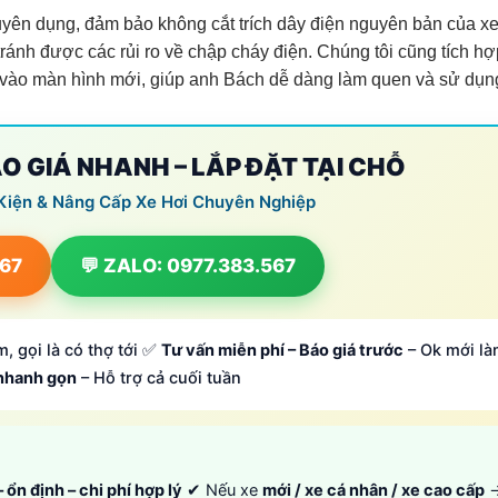
uyên dụng, đảm bảo không cắt trích dây điện nguyên bản của xe
ánh được các rủi ro về chập cháy điện. Chúng tôi cũng tích hợ
xe vào màn hình mới, giúp anh Bách dễ dàng làm quen và sử dụn
ÁO GIÁ NHANH – LẮP ĐẶT TẠI CHỖ
Kiện & Nâng Cấp Xe Hơi Chuyên Nghiệp
567
💬 ZALO: 0977.383.567
, gọi là có thợ tới ✅
Tư vấn miễn phí – Báo giá trước
– Ok mới là
 nhanh gọn
– Hỗ trợ cả cuối tuần
 ổn định – chi phí hợp lý
✔ Nếu xe
mới / xe cá nhân / xe cao cấp