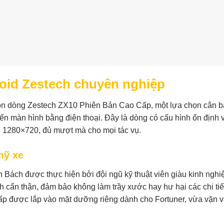
roid Zestech chuyên nghiệp
họn dòng Zestech ZX10 Phiên Bản Cao Cấp, một lựa chọn cân 
hiển màn hình bằng điện thoại. Đây là dòng có cấu hình ổn định 
280×720, đủ mượt mà cho mọi tác vụ.
mỹ xe
h Bách được thực hiện bởi đội ngũ kỹ thuật viên giàu kinh ngh
ch cẩn thận, đảm bảo không làm trầy xước hay hư hại các chi tiế
p được lắp vào mặt dưỡng riêng dành cho Fortuner, vừa vặn v