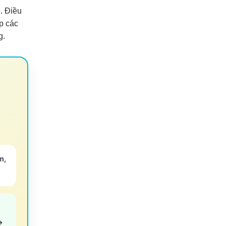
. Điều
p các
g.
m,
→