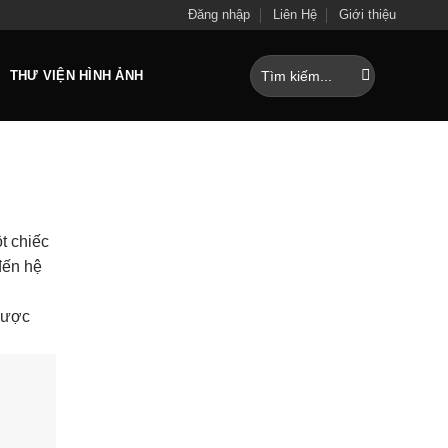
Đăng nhập
Liên Hệ
Giới thiệu
Tìm
THƯ VIỆN HÌNH ẢNH
kiếm:
t chiếc
đến hệ
h
 được