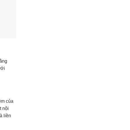
bằng
với
iệm của
t nội
à liền