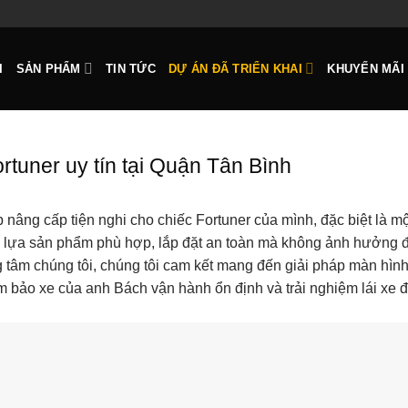
I
SẢN PHẨM
TIN TỨC
DỰ ÁN ĐÃ TRIỂN KHAI
KHUYẾN MÃI
tuner uy tín tại Quận Tân Bình
âng cấp tiện nghi cho chiếc Fortuner của mình, đặc biệt là mộ
họn lựa sản phẩm phù hợp, lắp đặt an toàn mà không ảnh hưởng 
ng tâm chúng tôi, chúng tôi cam kết mang đến giải pháp màn hìn
m bảo xe của anh Bách vận hành ổn định và trải nghiệm lái xe