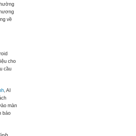
 thường
 phương
àng về
roid
hiệu cho
hu cầu
nh
, AI
ách
 vào màn
h báo
định