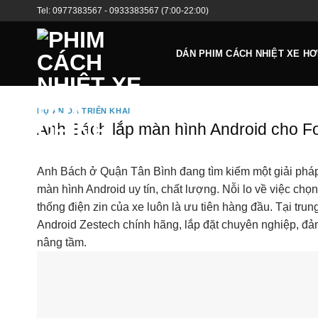
Bỏ
Tel:
0977383567
-
0933383567
(7:00-22:00)
qua
nội
DÁN PHIM CÁCH NHIỆT XE HƠ
dung
DỰ ÁN ĐÃ TRIỂN KHAI
Anh Bách lắp màn hình Android cho For
Anh Bách ở Quận Tân Bình đang tìm kiếm một giải pháp n
màn hình Android uy tín, chất lượng. Nỗi lo về việc c
thống điện zin của xe luôn là ưu tiên hàng đầu. Tại tru
Android Zestech chính hãng, lắp đặt chuyên nghiệp, đả
nâng tầm.