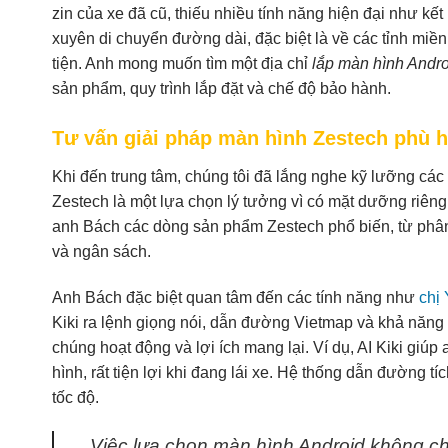
zin của xe đã cũ, thiếu nhiều tính năng hiện đại như kế
xuyên di chuyển đường dài, đặc biệt là về các tỉnh miền T
tiện. Anh mong muốn tìm một địa chỉ
lắp màn hình Andro
sản phẩm, quy trình lắp đặt và chế độ bảo hành.
Tư vấn giải pháp màn hình Zestech phù 
Khi đến trung tâm, chúng tôi đã lắng nghe kỹ lưỡng các
Zestech là một lựa chọn lý tưởng vì có mặt dưỡng riêng
anh Bách các dòng sản phẩm Zestech phổ biến, từ phân
và ngân sách.
Anh Bách đặc biệt quan tâm đến các tính năng như
chị 
Kiki ra lệnh giọng nói, dẫn đường Vietmap và khả năng kế
chúng hoạt động và lợi ích mang lại. Ví dụ, AI Kiki gi
hình, rất tiện lợi khi đang lái xe. Hệ thống dẫn đường 
tốc độ.
Việc lựa chọn màn hình Android không ch