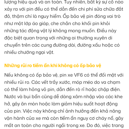
lượng hiệu quả và an toàn. Tuy nhiên, bất kỳ sự cố nào
xảy ra với pin đều có thể dẫn đến chi phí sửa chữa đắt
đỏ, thậm chí là nguy hiểm. Ốp bảo vệ pin đóng vai trò
như một lớp áo giáp, che chắn cho khối pin khỏi
những tác động vật lý không mong muốn. Điều này
đặc biệt quan trọng với những ai thường xuyên di
chuyển trên các cung đường dài, đường xấu hoặc có
nhiều chướng ngại vật.
Những rủi ro tiềm ẩn khi không có ốp bảo vệ
Nếu không có ốp bảo vệ, pin xe VF6 có thể đối mặt với
nhiều rủi ro. Các vết trầy xước, móp méo do va chạm
có thể làm hỏng vỏ pin, dẫn đến rò rỉ hoặc chập điện.
Nước và bụi bẩn cũng dễ dàng xâm nhập vào các khe
hở, gây ăn mòn hoặc làm giảm hiệu suất hoạt động
của pin. Việc này không chỉ ảnh hưởng đến khả năng
vận hành của xe mà còn tiềm ẩn nguy cơ cháy nổ, gây
mất an toàn cho người ngồi trong xe. Do đó, việc trang