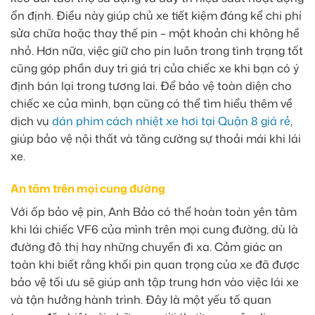
ổn định. Điều này giúp chủ xe tiết kiệm đáng kể chi phí
sửa chữa hoặc thay thế pin – một khoản chi không hề
nhỏ. Hơn nữa, việc giữ cho pin luôn trong tình trạng tốt
cũng góp phần duy trì giá trị của chiếc xe khi bạn có ý
định bán lại trong tương lai. Để bảo vệ toàn diện cho
chiếc xe của mình, bạn cũng có thể tìm hiểu thêm về
dịch vụ
dán phim cách nhiệt xe hơi tại Quận 8 giá rẻ
,
giúp bảo vệ nội thất và tăng cường sự thoải mái khi lái
xe.
An tâm trên mọi cung đường
Với ốp bảo vệ pin, Anh Bảo có thể hoàn toàn yên tâm
khi lái chiếc VF6 của mình trên mọi cung đường, dù là
đường đô thị hay những chuyến đi xa. Cảm giác an
toàn khi biết rằng khối pin quan trọng của xe đã được
bảo vệ tối ưu sẽ giúp anh tập trung hơn vào việc lái xe
và tận hưởng hành trình. Đây là một yếu tố quan