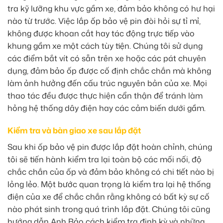
tra kỹ lưỡng khu vực gầm xe, đảm bảo không có hư hại
nào từ trước. Việc lắp ốp bảo vệ pin đòi hỏi sự tỉ mỉ,
không được khoan cắt hay tác động trực tiếp vào
khung gầm xe một cách tùy tiện. Chúng tôi sử dụng
các điểm bắt vít có sẵn trên xe hoặc các pát chuyên
dụng, đảm bảo ốp được cố định chắc chắn mà không
làm ảnh hưởng đến cấu trúc nguyên bản của xe. Mọi
thao tác đều được thực hiện cẩn thận để tránh làm
hỏng hệ thống dây điện hay các cảm biến dưới gầm.
Kiểm tra và bàn giao xe sau lắp đặt
Sau khi ốp bảo vệ pin được lắp đặt hoàn chỉnh, chúng
tôi sẽ tiến hành kiểm tra lại toàn bộ các mối nối, độ
chắc chắn của ốp và đảm bảo không có chi tiết nào bị
lỏng lẻo. Một bước quan trọng là kiểm tra lại hệ thống
điện của xe để chắc chắn rằng không có bất kỳ sự cố
nào phát sinh trong quá trình lắp đặt. Chúng tôi cũng
hướng dẫn Anh Bảo cách kiểm tra định kỳ và những