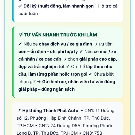
✅
Đội kỹ thuật đông, làm nhanh gọn
– Hỗ trợ cả
cuối tuần
💡 TƯ VẤN NHANH TRƯỚC KHI LÀM
✔ Nếu xe
chạy dịch vụ / xe gia đình
→ ưu tiên
bền – ổn định – chi phí hợp lý
✔ Nếu xe
mới / xe
cá nhân / xe cao cấp
→ chọn
giải pháp cao cấp,
đẹp và trải nghiệm tốt
✔ Có thể
lắp theo nhu
cầu, làm từng phần hoặc trọn gói
✔ Chưa biết
chọn gì? →
Gửi hình xe, nhân viên tư vấn đúng
giải pháp – đúng ngân sách
📍
Hệ thống Thành Phát Auto:
• CN1: 11 Đường
số 12, Phường Hiệp Bình Chánh, TP. Thủ Đức,
TP.HCM • CN2: 24 Đường D5A, Phường Phước
Long B, TP. Thủ Đức, TP.HCM • CN3: 753