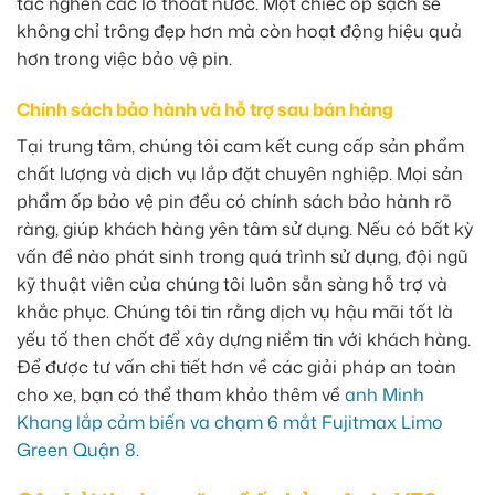
tắc nghẽn các lỗ thoát nước. Một chiếc ốp sạch sẽ
không chỉ trông đẹp hơn mà còn hoạt động hiệu quả
hơn trong việc bảo vệ pin.
Chính sách bảo hành và hỗ trợ sau bán hàng
Tại trung tâm, chúng tôi cam kết cung cấp sản phẩm
chất lượng và dịch vụ lắp đặt chuyên nghiệp. Mọi sản
phẩm ốp bảo vệ pin đều có chính sách bảo hành rõ
ràng, giúp khách hàng yên tâm sử dụng. Nếu có bất kỳ
vấn đề nào phát sinh trong quá trình sử dụng, đội ngũ
kỹ thuật viên của chúng tôi luôn sẵn sàng hỗ trợ và
khắc phục. Chúng tôi tin rằng dịch vụ hậu mãi tốt là
yếu tố then chốt để xây dựng niềm tin với khách hàng.
Để được tư vấn chi tiết hơn về các giải pháp an toàn
cho xe, bạn có thể tham khảo thêm về
anh Minh
Khang lắp cảm biến va chạm 6 mắt Fujitmax Limo
Green Quận 8
.