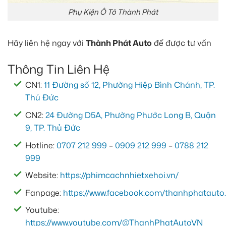
Phụ Kiện Ô Tô Thành Phát
Hãy liên hệ ngay với
Thành Phát Auto
để được tư vấn
Thông Tin Liên Hệ
CN1:
11 Đường số 12, Phường Hiệp Bình Chánh, TP.
Thủ Đức
CN2:
24 Đường D5A, Phường Phước Long B, Quận
9, TP. Thủ Đức
Hotline:
0707 212 999
–
0909 212 999
–
0788 212
999
Website:
https://phimcachnhietxehoi.vn/
Fanpage:
https://www.facebook.com/thanhphatauto.
Youtube:
https://www.youtube.com/@ThanhPhatAutoVN