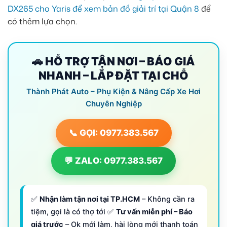
DX265 cho Yaris để xem bản đồ giải trí tại Quận 8
để
có thêm lựa chọn.
🚗 HỖ TRỢ TẬN NƠI – BÁO GIÁ
NHANH – LẮP ĐẶT TẠI CHỖ
Thành Phát Auto – Phụ Kiện & Nâng Cấp Xe Hơi
Chuyên Nghiệp
📞 GỌI: 0977.383.567
💬 ZALO: 0977.383.567
✅
Nhận làm tận nơi tại TP.HCM
– Không cần ra
tiệm, gọi là có thợ tới ✅
Tư vấn miễn phí – Báo
giá trước
– Ok mới làm, hài lòng mới thanh toán