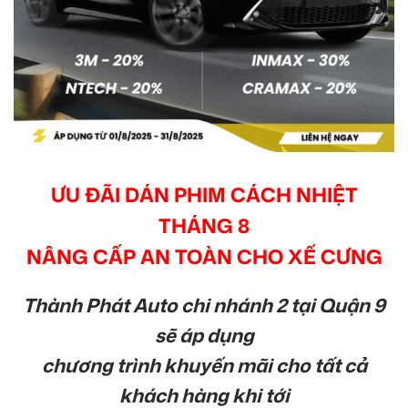
ƯU ĐÃI DÁN PHIM CÁCH NHIỆT
THÁNG 8
NÂNG CẤP AN TOÀN CHO XẾ CƯNG
Thành Phát Auto chi nhánh 2 tại Quận 9
sẽ áp dụng
chương trình khuyến mãi cho tất cả
khách hàng khi tới