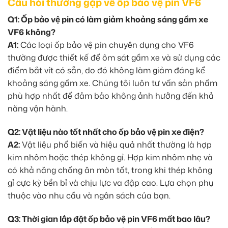
Câu hỏi thường gặp về ốp bảo vệ pin VF6
Q1: Ốp bảo vệ pin có làm giảm khoảng sáng gầm xe
VF6 không?
A1:
Các loại ốp bảo vệ pin chuyên dụng cho VF6
thường được thiết kế để ôm sát gầm xe và sử dụng các
điểm bắt vít có sẵn, do đó không làm giảm đáng kể
khoảng sáng gầm xe. Chúng tôi luôn tư vấn sản phẩm
phù hợp nhất để đảm bảo không ảnh hưởng đến khả
năng vận hành.
Q2: Vật liệu nào tốt nhất cho ốp bảo vệ pin xe điện?
A2:
Vật liệu phổ biến và hiệu quả nhất thường là hợp
kim nhôm hoặc thép không gỉ. Hợp kim nhôm nhẹ và
có khả năng chống ăn mòn tốt, trong khi thép không
gỉ cực kỳ bền bỉ và chịu lực va đập cao. Lựa chọn phụ
thuộc vào nhu cầu và ngân sách của bạn.
Q3: Thời gian lắp đặt ốp bảo vệ pin VF6 mất bao lâu?