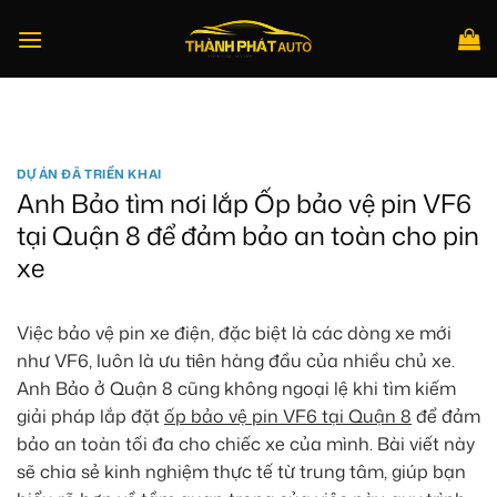
Bỏ
qua
nội
dung
Tìm
kiếm:
DỰ ÁN ĐÃ TRIỂN KHAI
Anh Bảo tìm nơi lắp Ốp bảo vệ pin VF6
tại Quận 8 để đảm bảo an toàn cho pin
xe
Việc bảo vệ pin xe điện, đặc biệt là các dòng xe mới
như VF6, luôn là ưu tiên hàng đầu của nhiều chủ xe.
Anh Bảo ở Quận 8 cũng không ngoại lệ khi tìm kiếm
giải pháp lắp đặt
ốp bảo vệ pin VF6 tại Quận 8
để đảm
bảo an toàn tối đa cho chiếc xe của mình. Bài viết này
sẽ chia sẻ kinh nghiệm thực tế từ trung tâm, giúp bạn