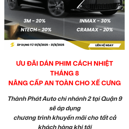
ƯU ĐÃI DÁN PHIM CÁCH NHIỆT
THÁNG 8
NÂNG CẤP AN TOÀN CHO XẾ CƯNG
Thành Phát Auto chi nhánh 2 tại Quận 9
sẽ áp dụng
chương trình khuyến mãi cho tất cả
khách hàng khi tới