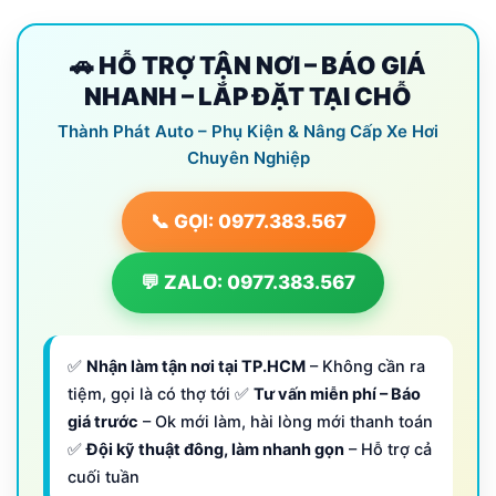
🚗 HỖ TRỢ TẬN NƠI – BÁO GIÁ
NHANH – LẮP ĐẶT TẠI CHỖ
Thành Phát Auto – Phụ Kiện & Nâng Cấp Xe Hơi
Chuyên Nghiệp
📞 GỌI: 0977.383.567
💬 ZALO: 0977.383.567
✅
Nhận làm tận nơi tại TP.HCM
– Không cần ra
tiệm, gọi là có thợ tới ✅
Tư vấn miễn phí – Báo
giá trước
– Ok mới làm, hài lòng mới thanh toán
✅
Đội kỹ thuật đông, làm nhanh gọn
– Hỗ trợ cả
cuối tuần