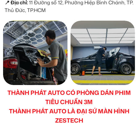
📍 Địa chỉ:
11 Đường số 12, Phường Hiệp Bình Chánh, TP.
Thủ Đức, TP.HCM
THÀNH PHÁT AUTO CÓ PHÒNG DÁN PHIM
TIÊU CHUẨN 3M
THÀNH PHÁT AUTO LÀ ĐẠI SỨ MÀN HÌNH
ZESTECH