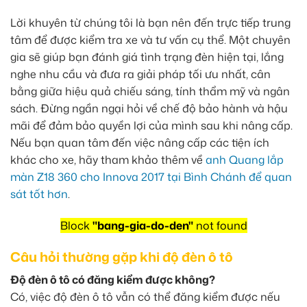
Lời khuyên từ chúng tôi là bạn nên đến trực tiếp trung
tâm để được kiểm tra xe và tư vấn cụ thể. Một chuyên
gia sẽ giúp bạn đánh giá tình trạng đèn hiện tại, lắng
nghe nhu cầu và đưa ra giải pháp tối ưu nhất, cân
bằng giữa hiệu quả chiếu sáng, tính thẩm mỹ và ngân
sách. Đừng ngần ngại hỏi về chế độ bảo hành và hậu
mãi để đảm bảo quyền lợi của mình sau khi nâng cấp.
Nếu bạn quan tâm đến việc nâng cấp các tiện ích
khác cho xe, hãy tham khảo thêm về
anh Quang lắp
màn Z18 360 cho Innova 2017 tại Bình Chánh để quan
sát tốt hơn
.
Block
"bang-gia-do-den"
not found
Câu hỏi thường gặp khi độ đèn ô tô
Độ đèn ô tô có đăng kiểm được không?
Có, việc độ đèn ô tô vẫn có thể đăng kiểm được nếu