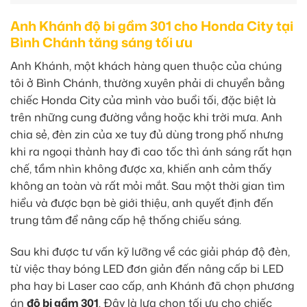
Anh Khánh độ bi gầm 301 cho Honda City tại
Bình Chánh tăng sáng tối ưu
Anh Khánh, một khách hàng quen thuộc của chúng
tôi ở Bình Chánh, thường xuyên phải di chuyển bằng
chiếc Honda City của mình vào buổi tối, đặc biệt là
trên những cung đường vắng hoặc khi trời mưa. Anh
chia sẻ, đèn zin của xe tuy đủ dùng trong phố nhưng
khi ra ngoại thành hay đi cao tốc thì ánh sáng rất hạn
chế, tầm nhìn không được xa, khiến anh cảm thấy
không an toàn và rất mỏi mắt. Sau một thời gian tìm
hiểu và được bạn bè giới thiệu, anh quyết định đến
trung tâm để nâng cấp hệ thống chiếu sáng.
Sau khi được tư vấn kỹ lưỡng về các giải pháp độ đèn,
từ việc thay bóng LED đơn giản đến nâng cấp bi LED
pha hay bi Laser cao cấp, anh Khánh đã chọn phương
án
độ bi gầm 301
. Đây là lựa chọn tối ưu cho chiếc