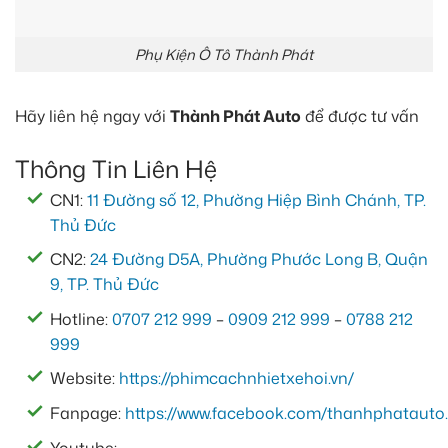
Phụ Kiện Ô Tô Thành Phát
Hãy liên hệ ngay với
Thành Phát Auto
để được tư vấn
Thông Tin Liên Hệ
CN1:
11 Đường số 12, Phường Hiệp Bình Chánh, TP.
Thủ Đức
CN2:
24 Đường D5A, Phường Phước Long B, Quận
9, TP. Thủ Đức
Hotline:
0707 212 999
–
0909 212 999
–
0788 212
999
Website:
https://phimcachnhietxehoi.vn/
Fanpage:
https://www.facebook.com/thanhphatauto.
Youtube: