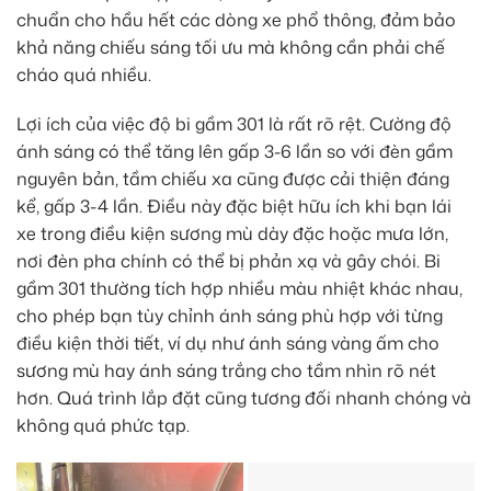
chuẩn cho hầu hết các dòng xe phổ thông, đảm bảo
khả năng chiếu sáng tối ưu mà không cần phải chế
cháo quá nhiều.
Lợi ích của việc độ bi gầm 301 là rất rõ rệt. Cường độ
ánh sáng có thể tăng lên gấp 3-6 lần so với đèn gầm
nguyên bản, tầm chiếu xa cũng được cải thiện đáng
kể, gấp 3-4 lần. Điều này đặc biệt hữu ích khi bạn lái
xe trong điều kiện sương mù dày đặc hoặc mưa lớn,
nơi đèn pha chính có thể bị phản xạ và gây chói. Bi
gầm 301 thường tích hợp nhiều màu nhiệt khác nhau,
cho phép bạn tùy chỉnh ánh sáng phù hợp với từng
điều kiện thời tiết, ví dụ như ánh sáng vàng ấm cho
sương mù hay ánh sáng trắng cho tầm nhìn rõ nét
hơn. Quá trình lắp đặt cũng tương đối nhanh chóng và
không quá phức tạp.