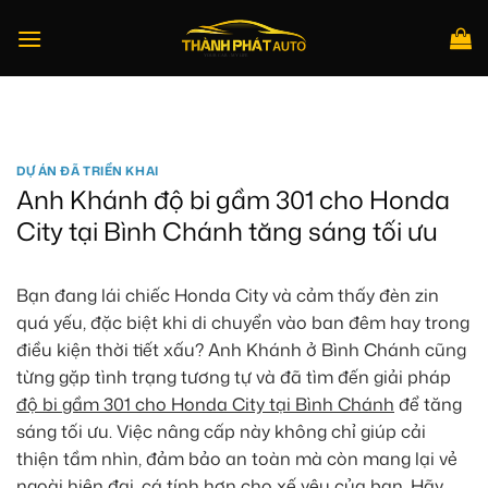
Bỏ
qua
nội
dung
Tìm
kiếm:
DỰ ÁN ĐÃ TRIỂN KHAI
Anh Khánh độ bi gầm 301 cho Honda
City tại Bình Chánh tăng sáng tối ưu
Bạn đang lái chiếc Honda City và cảm thấy đèn zin
quá yếu, đặc biệt khi di chuyển vào ban đêm hay trong
điều kiện thời tiết xấu? Anh Khánh ở Bình Chánh cũng
từng gặp tình trạng tương tự và đã tìm đến giải pháp
độ bi gầm 301 cho Honda City tại Bình Chánh
để tăng
sáng tối ưu. Việc nâng cấp này không chỉ giúp cải
thiện tầm nhìn, đảm bảo an toàn mà còn mang lại vẻ
ngoài hiện đại, cá tính hơn cho xế yêu của bạn. Hãy