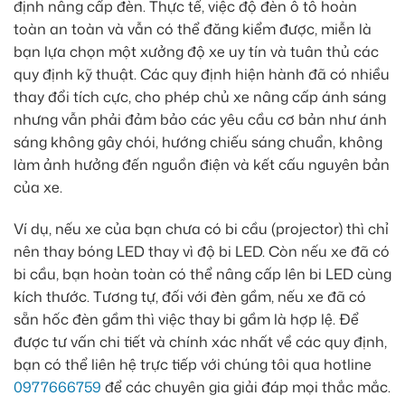
định nâng cấp đèn. Thực tế, việc độ đèn ô tô hoàn
toàn an toàn và vẫn có thể đăng kiểm được, miễn là
bạn lựa chọn một xưởng độ xe uy tín và tuân thủ các
quy định kỹ thuật. Các quy định hiện hành đã có nhiều
thay đổi tích cực, cho phép chủ xe nâng cấp ánh sáng
nhưng vẫn phải đảm bảo các yêu cầu cơ bản như ánh
sáng không gây chói, hướng chiếu sáng chuẩn, không
làm ảnh hưởng đến nguồn điện và kết cấu nguyên bản
của xe.
Ví dụ, nếu xe của bạn chưa có bi cầu (projector) thì chỉ
nên thay bóng LED thay vì độ bi LED. Còn nếu xe đã có
bi cầu, bạn hoàn toàn có thể nâng cấp lên bi LED cùng
kích thước. Tương tự, đối với đèn gầm, nếu xe đã có
sẵn hốc đèn gầm thì việc thay bi gầm là hợp lệ. Để
được tư vấn chi tiết và chính xác nhất về các quy định,
bạn có thể liên hệ trực tiếp với chúng tôi qua hotline
0977666759
để các chuyên gia giải đáp mọi thắc mắc.