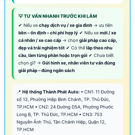
💡 TƯ VẤN NHANH TRƯỚC KHI LÀM
✔ Nếu xe
chạy dịch vụ / xe gia đình
→ ưu tiên
bền – ổn định – chi phí hợp lý
✔ Nếu xe
mới / xe
cá nhân / xe cao cấp
→ chọn
giải pháp cao cấp,
đẹp và trải nghiệm tốt
✔ Có thể
lắp theo nhu
cầu, làm từng phần hoặc trọn gói
✔ Chưa biết
chọn gì? →
Gửi hình xe, nhân viên tư vấn đúng
giải pháp – đúng ngân sách
📍
Hệ thống Thành Phát Auto:
• CN1: 11 Đường
số 12, Phường Hiệp Bình Chánh, TP. Thủ Đức,
TP.HCM • CN2: 24 Đường D5A, Phường Phước
Long B, TP. Thủ Đức, TP.HCM • CN3: 753
Nguyễn Ảnh Thủ, Tân Chánh Hiệp, Quận 12,
TP.HCM