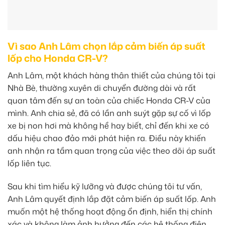
Vì sao Anh Lâm chọn lắp cảm biến áp suất
lốp cho Honda CR-V?
Anh Lâm, một khách hàng thân thiết của chúng tôi tại
Nhà Bè, thường xuyên di chuyển đường dài và rất
quan tâm đến sự an toàn của chiếc Honda CR-V của
mình. Anh chia sẻ, đã có lần anh suýt gặp sự cố vì lốp
xe bị non hơi mà không hề hay biết, chỉ đến khi xe có
dấu hiệu chao đảo mới phát hiện ra. Điều này khiến
anh nhận ra tầm quan trọng của việc theo dõi áp suất
lốp liên tục.
Sau khi tìm hiểu kỹ lưỡng và được chúng tôi tư vấn,
Anh Lâm quyết định lắp đặt cảm biến áp suất lốp. Anh
muốn một hệ thống hoạt động ổn định, hiển thị chính
xác và không làm ảnh hưởng đến các hệ thống điện