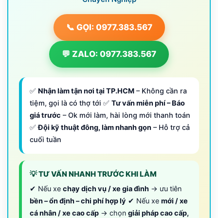
📞 GỌI: 0977.383.567
💬 ZALO: 0977.383.567
✅
Nhận làm tận nơi tại TP.HCM
– Không cần ra
tiệm, gọi là có thợ tới ✅
Tư vấn miễn phí – Báo
giá trước
– Ok mới làm, hài lòng mới thanh toán
✅
Đội kỹ thuật đông, làm nhanh gọn
– Hỗ trợ cả
cuối tuần
💡 TƯ VẤN NHANH TRƯỚC KHI LÀM
✔ Nếu xe
chạy dịch vụ / xe gia đình
→ ưu tiên
bền – ổn định – chi phí hợp lý
✔ Nếu xe
mới / xe
cá nhân / xe cao cấp
→ chọn
giải pháp cao cấp,