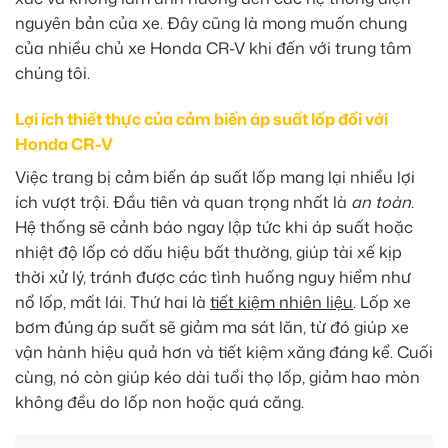
nguyên bản của xe. Đây cũng là mong muốn chung
của nhiều chủ xe Honda CR-V khi đến với trung tâm
chúng tôi.
Lợi ích thiết thực của cảm biến áp suất lốp đối với
Honda CR-V
Việc trang bị cảm biến áp suất lốp mang lại nhiều lợi
ích vượt trội. Đầu tiên và quan trọng nhất là
an toàn
.
Hệ thống sẽ cảnh báo ngay lập tức khi áp suất hoặc
nhiệt độ lốp có dấu hiệu bất thường, giúp tài xế kịp
thời xử lý, tránh được các tình huống nguy hiểm như
nổ lốp, mất lái. Thứ hai là
tiết kiệm nhiên liệu
. Lốp xe
bơm đúng áp suất sẽ giảm ma sát lăn, từ đó giúp xe
vận hành hiệu quả hơn và tiết kiệm xăng đáng kể. Cuối
cùng, nó còn giúp kéo dài tuổi thọ lốp, giảm hao mòn
không đều do lốp non hoặc quá căng.