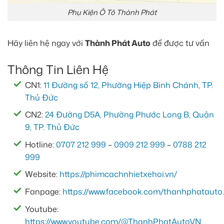
Phụ Kiện Ô Tô Thành Phát
Hãy liên hệ ngay với
Thành Phát Auto
để được tư vấn
Thông Tin Liên Hệ
CN1:
11 Đường số 12, Phường Hiệp Bình Chánh, TP.
Thủ Đức
CN2:
24 Đường D5A, Phường Phước Long B, Quận
9, TP. Thủ Đức
Hotline:
0707 212 999
–
0909 212 999
–
0788 212
999
Website:
https://phimcachnhietxehoi.vn/
Fanpage:
https://www.facebook.com/thanhphatauto.
Youtube:
https://www.youtube.com/@ThanhPhatAutoVN