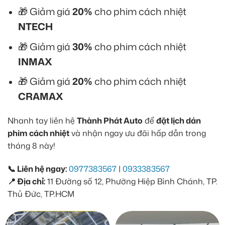
🎁 Giảm giá
20%
cho phim cách nhiệt
NTECH
🎁 Giảm giá
30%
cho phim cách nhiệt
INMAX
🎁 Giảm giá
20%
cho phim cách nhiệt
CRAMAX
Nhanh tay liên hệ
Thành Phát Auto
để
đặt lịch dán
phim cách nhiệt
và nhận ngay ưu đãi hấp dẫn trong
tháng 8 này!
📞 Liên hệ ngay:
0977383567
|
0933383567
📍 Địa chỉ:
11 Đường số 12, Phường Hiệp Bình Chánh, TP.
Thủ Đức, TP.HCM