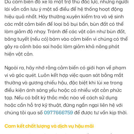
Dù cảm biến đỗ xe là một trợ thủ đắc lực, nhưng người
lái vẫn cần lưu ý một số điều để hệ thống hoạt động
hiệu quả nhất. Hãy thường xuyên kiểm tra và vệ sinh
các mắt cảm biến để loại bỏ bụi bẩn, bùn đất có thể
làm giảm độ nhạy. Tránh để các vật cản như bùn đất,
băng tuyết (nếu có) bám vào cảm biến vì chúng có thể
gây ra cảnh báo sai hoặc làm giảm khả năng phát
hiện vật cản.
Ngoài ra, hãy nhớ rằng cảm biến có giới hạn về phạm
vi và góc quét. Luôn kết hợp việc quan sát bằng mắt
thường và gương chiếu hậu, đặc biệt khi lùi xe trong
điều kiện ánh sáng yếu hoặc có nhiều vật cản phức
tạp. Nếu có bất kỳ thắc mắc nào về cách sử dụng
hoặc cần hỗ trợ kỹ thuật, đừng ngần ngại liên hệ với
chúng tôi qua số
0977666759
để được tư vấn kịp thời.
Cam kết chất lượng và dịch vụ hậu mãi