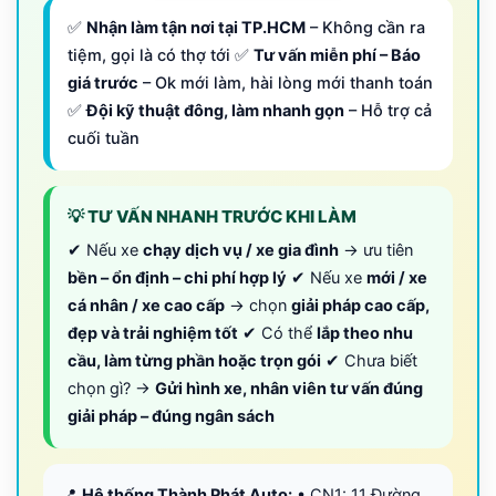
✅
Nhận làm tận nơi tại TP.HCM
– Không cần ra
tiệm, gọi là có thợ tới ✅
Tư vấn miễn phí – Báo
giá trước
– Ok mới làm, hài lòng mới thanh toán
✅
Đội kỹ thuật đông, làm nhanh gọn
– Hỗ trợ cả
cuối tuần
💡 TƯ VẤN NHANH TRƯỚC KHI LÀM
✔ Nếu xe
chạy dịch vụ / xe gia đình
→ ưu tiên
bền – ổn định – chi phí hợp lý
✔ Nếu xe
mới / xe
cá nhân / xe cao cấp
→ chọn
giải pháp cao cấp,
đẹp và trải nghiệm tốt
✔ Có thể
lắp theo nhu
cầu, làm từng phần hoặc trọn gói
✔ Chưa biết
chọn gì? →
Gửi hình xe, nhân viên tư vấn đúng
giải pháp – đúng ngân sách
📍
Hệ thống Thành Phát Auto:
• CN1: 11 Đường