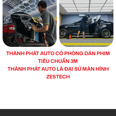
THÀNH PHÁT AUTO CÓ PHÒNG DÁN PHIM
TIÊU CHUẨN 3M
THÀNH PHÁT AUTO LÀ ĐẠI SỨ MÀN HÌNH
ZESTECH