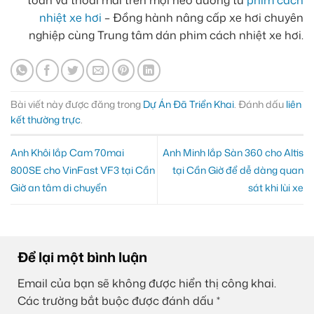
toàn và thoải mái trên mọi nẻo đường từ
phim cách
nhiệt xe hơi
– Đồng hành nâng cấp xe hơi chuyên
nghiệp cùng Trung tâm dán phim cách nhiệt xe hơi.
Bài viết này được đăng trong
Dự Án Đã Triển Khai
. Đánh dấu
liên
kết thường trực
.
Anh Khôi lắp Cam 70mai
Anh Minh lắp Sàn 360 cho Altis
800SE cho VinFast VF3 tại Cần
tại Cần Giờ để dễ dàng quan
Giờ an tâm di chuyển
sát khi lùi xe
Để lại một bình luận
Email của bạn sẽ không được hiển thị công khai.
Các trường bắt buộc được đánh dấu
*