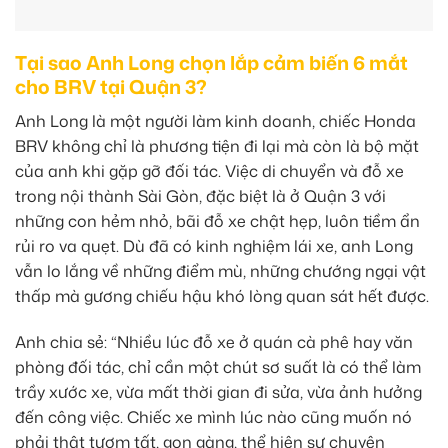
Tại sao Anh Long chọn lắp cảm biến 6 mắt
cho BRV tại Quận 3?
Anh Long là một người làm kinh doanh, chiếc Honda
BRV không chỉ là phương tiện đi lại mà còn là bộ mặt
của anh khi gặp gỡ đối tác. Việc di chuyển và đỗ xe
trong nội thành Sài Gòn, đặc biệt là ở Quận 3 với
những con hẻm nhỏ, bãi đỗ xe chật hẹp, luôn tiềm ẩn
rủi ro va quẹt. Dù đã có kinh nghiệm lái xe, anh Long
vẫn lo lắng về những điểm mù, những chướng ngại vật
thấp mà gương chiếu hậu khó lòng quan sát hết được.
Anh chia sẻ: “Nhiều lúc đỗ xe ở quán cà phê hay văn
phòng đối tác, chỉ cần một chút sơ suất là có thể làm
trầy xước xe, vừa mất thời gian đi sửa, vừa ảnh hưởng
đến công việc. Chiếc xe mình lúc nào cũng muốn nó
phải thật tươm tất, gọn gàng, thể hiện sự chuyên