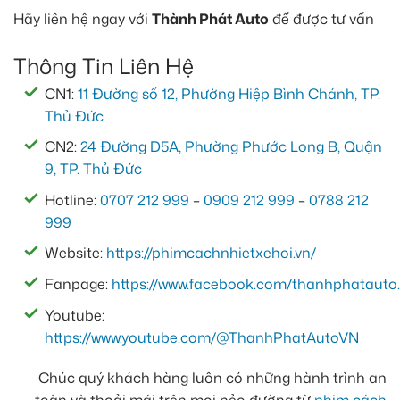
Hãy liên hệ ngay với
Thành Phát Auto
để được tư vấn
Thông Tin Liên Hệ
CN1:
11 Đường số 12, Phường Hiệp Bình Chánh, TP.
Thủ Đức
CN2:
24 Đường D5A, Phường Phước Long B, Quận
9, TP. Thủ Đức
Hotline:
0707 212 999
–
0909 212 999
–
0788 212
999
Website:
https://phimcachnhietxehoi.vn/
Fanpage:
https://www.facebook.com/thanhphatauto.
Youtube:
https://www.youtube.com/@ThanhPhatAutoVN
Chúc quý khách hàng luôn có những hành trình an