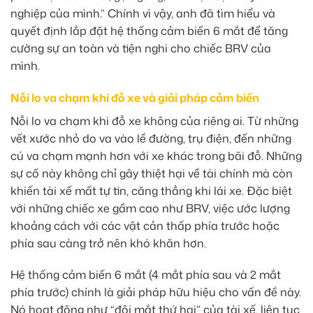
nghiệp của mình.” Chính vì vậy, anh đã tìm hiểu và
quyết định lắp đặt hệ thống cảm biến 6 mắt để tăng
cường sự an toàn và tiện nghi cho chiếc BRV của
mình.
Nỗi lo va chạm khi đỗ xe và giải pháp cảm biến
Nỗi lo va chạm khi đỗ xe không của riêng ai. Từ những
vết xước nhỏ do va vào lề đường, trụ điện, đến những
cú va chạm mạnh hơn với xe khác trong bãi đỗ. Những
sự cố này không chỉ gây thiệt hại về tài chính mà còn
khiến tài xế mất tự tin, căng thẳng khi lái xe. Đặc biệt
với những chiếc xe gầm cao như BRV, việc ước lượng
khoảng cách với các vật cản thấp phía trước hoặc
phía sau càng trở nên khó khăn hơn.
Hệ thống cảm biến 6 mắt (4 mắt phía sau và 2 mắt
phía trước) chính là giải pháp hữu hiệu cho vấn đề này.
Nó hoạt động như “đôi mắt thứ hai” của tài xế, liên tục