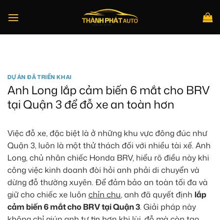
Bỏ
qua
nội
dung
Tìm
kiếm:
DỰ ÁN ĐÃ TRIỂN KHAI
Anh Long lắp cảm biến 6 mắt cho BRV
tại Quận 3 để đỗ xe an toàn hơn
Việc đỗ xe, đặc biệt là ở những khu vực đông đúc như
Quận 3, luôn là một thử thách đối với nhiều tài xế. Anh
Long, chủ nhân chiếc Honda BRV, hiểu rõ điều này khi
công việc kinh doanh đòi hỏi anh phải di chuyển và
dừng đỗ thường xuyên. Để đảm bảo an toàn tối đa và
giữ cho chiếc xe luôn
chỉn chu
, anh đã quyết định
lắp
cảm biến 6 mắt cho BRV tại Quận 3
. Giải pháp này
không chỉ giúp anh tự tin hơn khi lùi, đỗ mà còn tạo