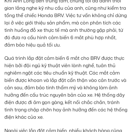
Khi Anh Long đến trung tâm, chúng tôi đã dành thời
gian lắng nghe kỹ nhu cầu của anh, cũng như kiểm tra
tổng thể chiếc Honda BRV. Việc tư vấn không chỉ dừng
lại ở việc giới thiệu sản phẩm, mà còn phân tích các
tình huống đỗ xe thực tế mà anh thường gặp phải, từ
đó đưa ra cấu hình cảm biến 6 mắt phù hợp nhất,
đảm bảo hiệu quả tối ưu.
Quá trình lắp đặt cảm biến 6 mắt cho BRV được thực
hiện bởi đội ngũ kỹ thuật viên lành nghề, tuân thủ
nghiêm ngặt các tiêu chuẩn kỹ thuật. Các mắt cảm
biến được khoan và lắp đặt cẩn thận vào cản trước và
cản sau, đảm bảo tính thẩm mỹ và không làm ảnh
hưởng đến cấu trúc nguyên bản của xe. Hệ thống dây
điện được đi âm gọn gàng, kết nối chắc chắn, tránh
tình trạng chập chờn hay ảnh hưởng đến các hệ thống
điện khác của xe.
Ngoài việc lắp đặt cảm biến, nhiều khách hàng cũng