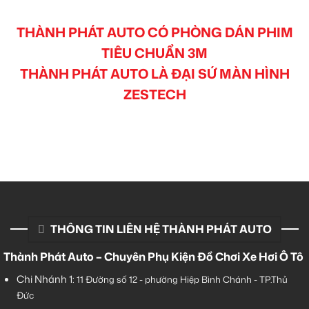
THÀNH PHÁT AUTO CÓ PHÒNG DÁN PHIM
TIÊU CHUẨN 3M
THÀNH PHÁT AUTO LÀ ĐẠI SỨ MÀN HÌNH
ZESTECH
THÔNG TIN LIÊN HỆ THÀNH PHÁT AUTO
Thành Phát Auto – Chuyên Phụ Kiện Đồ Chơi Xe Hơi Ô Tô
Chi Nhánh 1:
11 Đường số 12 - phường Hiệp Bình Chánh - TP.Thủ
Đức