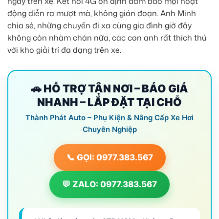
ngay trên xe. Kết nối 4G ổn định đảm bảo mọi hoạt
động diễn ra mượt mà, không gián đoạn. Anh Minh
chia sẻ, những chuyến đi xa cùng gia đình giờ đây
không còn nhàm chán nữa, các con anh rất thích thú
với kho giải trí đa dạng trên xe.
🚗 HỖ TRỢ TẬN NƠI – BÁO GIÁ
NHANH – LẮP ĐẶT TẠI CHỖ
Thành Phát Auto – Phụ Kiện & Nâng Cấp Xe Hơi
Chuyên Nghiệp
📞 GỌI: 0977.383.567
💬 ZALO: 0977.383.567