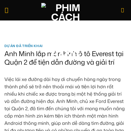
Bỏ
qua
nội
dung
Tìm
kiếm:
DỰ ÁN ĐÃ TRIỂN KHAI
Anh Minh lắp màn hình ô tô Everest tại
Quận 2 để tiện dẫn đường và giải trí
Việc lái xe đường dài hay di chuyển hàng ngày trong
thành phố sẽ trở nên thoải mái và tiện lợi hơn rất
nhiều khi chiếc xe được trang bị một hệ thống giải trí
và dẫn đường hiện đại. Anh Minh, chủ xe Ford Everest
tại Quận 2, đã tìm đến chúng tôi với mong muốn nâng
cấp màn hình zin kém tiện ích thành một màn hình
Android thông minh, giúp anh dễ dàng tìm đường, giải
trí đa phương tiện và có những chuyến đi an toàn hơn.