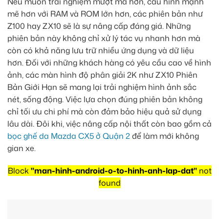
Nếu muốn trải nghiệm mượt mà hơn, cấu hình mạnh
mẽ hơn với RAM và ROM lớn hơn, các phiên bản như
Z100 hay ZX10 sẽ là sự nâng cấp đáng giá. Những
phiên bản này không chỉ xử lý tác vụ nhanh hơn mà
còn có khả năng lưu trữ nhiều ứng dụng và dữ liệu
hơn. Đối với những khách hàng có yêu cầu cao về hình
ảnh, các màn hình độ phân giải 2K như ZX10 Phiên
Bản Giới Hạn sẽ mang lại trải nghiệm hình ảnh sắc
nét, sống động. Việc lựa chọn đúng phiên bản không
chỉ tối ưu chi phí mà còn đảm bảo hiệu quả sử dụng
lâu dài. Đôi khi, việc nâng cấp nội thất còn bao gồm cả
bọc ghế da Mazda CX5 ở Quận 2
để làm mới không
gian xe.
Block
"man-hinh-android-o-to-hinh-anh-lap-dat"
not
found