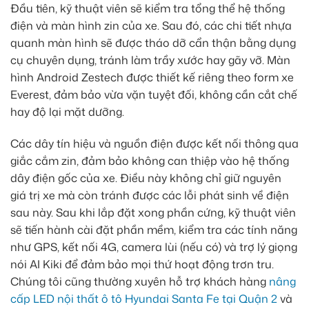
Đầu tiên, kỹ thuật viên sẽ kiểm tra tổng thể hệ thống
điện và màn hình zin của xe. Sau đó, các chi tiết nhựa
quanh màn hình sẽ được tháo dỡ cẩn thận bằng dụng
cụ chuyên dụng, tránh làm trầy xước hay gãy vỡ. Màn
hình Android Zestech được thiết kế riêng theo form xe
Everest, đảm bảo vừa vặn tuyệt đối, không cần cắt chế
hay độ lại mặt dưỡng.
Các dây tín hiệu và nguồn điện được kết nối thông qua
giắc cắm zin, đảm bảo không can thiệp vào hệ thống
dây điện gốc của xe. Điều này không chỉ giữ nguyên
giá trị xe mà còn tránh được các lỗi phát sinh về điện
sau này. Sau khi lắp đặt xong phần cứng, kỹ thuật viên
sẽ tiến hành cài đặt phần mềm, kiểm tra các tính năng
như GPS, kết nối 4G, camera lùi (nếu có) và trợ lý giọng
nói AI Kiki để đảm bảo mọi thứ hoạt động trơn tru.
Chúng tôi cũng thường xuyên hỗ trợ khách hàng
nâng
cấp LED nội thất ô tô Hyundai Santa Fe tại Quận 2
và