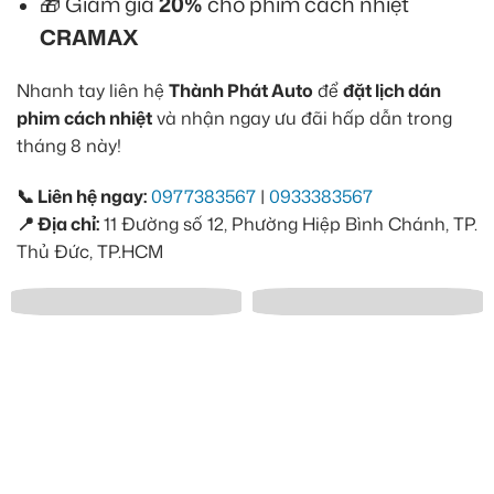
🎁 Giảm giá
20%
cho phim cách nhiệt
CRAMAX
Nhanh tay liên hệ
Thành Phát Auto
để
đặt lịch dán
phim cách nhiệt
và nhận ngay ưu đãi hấp dẫn trong
tháng 8 này!
📞 Liên hệ ngay:
0977383567
|
0933383567
📍 Địa chỉ:
11 Đường số 12, Phường Hiệp Bình Chánh, TP.
Thủ Đức, TP.HCM