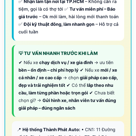
✅
Nhận làm tận nơi tại TP.HCM
– Không cần ra
tiệm, gọi là có thợ tới ✅
Tư vấn miễn phí – Báo
giá trước
– Ok mới làm, hài lòng mới thanh toán
✅
Đội kỹ thuật đông, làm nhanh gọn
– Hỗ trợ cả
cuối tuần
💡 TƯ VẤN NHANH TRƯỚC KHI LÀM
✔ Nếu xe
chạy dịch vụ / xe gia đình
→ ưu tiên
bền – ổn định – chi phí hợp lý
✔ Nếu xe
mới / xe
cá nhân / xe cao cấp
→ chọn
giải pháp cao cấp,
đẹp và trải nghiệm tốt
✔ Có thể
lắp theo nhu
cầu, làm từng phần hoặc trọn gói
✔ Chưa biết
chọn gì? →
Gửi hình xe, nhân viên tư vấn đúng
giải pháp – đúng ngân sách
📍
Hệ thống Thành Phát Auto:
• CN1: 11 Đường