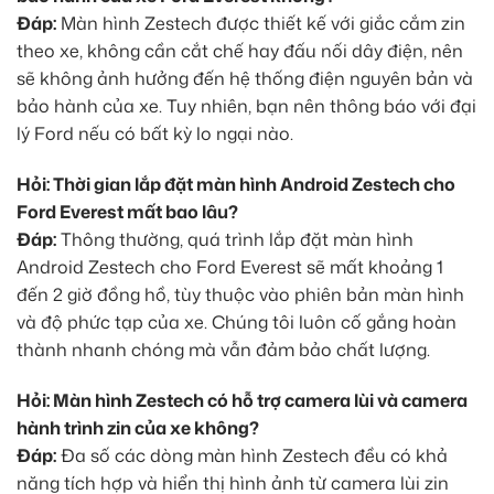
Đáp:
Màn hình Zestech được thiết kế với giắc cắm zin
theo xe, không cần cắt chế hay đấu nối dây điện, nên
sẽ không ảnh hưởng đến hệ thống điện nguyên bản và
bảo hành của xe. Tuy nhiên, bạn nên thông báo với đại
lý Ford nếu có bất kỳ lo ngại nào.
Hỏi: Thời gian lắp đặt màn hình Android Zestech cho
Ford Everest mất bao lâu?
Đáp:
Thông thường, quá trình lắp đặt màn hình
Android Zestech cho Ford Everest sẽ mất khoảng 1
đến 2 giờ đồng hồ, tùy thuộc vào phiên bản màn hình
và độ phức tạp của xe. Chúng tôi luôn cố gắng hoàn
thành nhanh chóng mà vẫn đảm bảo chất lượng.
Hỏi: Màn hình Zestech có hỗ trợ camera lùi và camera
hành trình zin của xe không?
Đáp:
Đa số các dòng màn hình Zestech đều có khả
năng tích hợp và hiển thị hình ảnh từ camera lùi zin