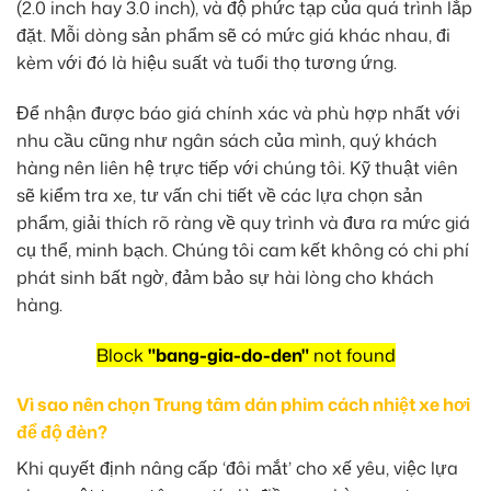
(2.0 inch hay 3.0 inch), và độ phức tạp của quá trình lắp
đặt. Mỗi dòng sản phẩm sẽ có mức giá khác nhau, đi
kèm với đó là hiệu suất và tuổi thọ tương ứng.
Để nhận được báo giá chính xác và phù hợp nhất với
nhu cầu cũng như ngân sách của mình, quý khách
hàng nên liên hệ trực tiếp với chúng tôi. Kỹ thuật viên
sẽ kiểm tra xe, tư vấn chi tiết về các lựa chọn sản
phẩm, giải thích rõ ràng về quy trình và đưa ra mức giá
cụ thể, minh bạch. Chúng tôi cam kết không có chi phí
phát sinh bất ngờ, đảm bảo sự hài lòng cho khách
hàng.
Block
"bang-gia-do-den"
not found
Vì sao nên chọn Trung tâm dán phim cách nhiệt xe hơi
để độ đèn?
Khi quyết định nâng cấp ‘đôi mắt’ cho xế yêu, việc lựa