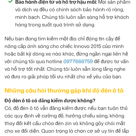
Bảo hành điện tử và hỗ trợ hậu mãi:
Mọi sản phẩm
và dịch vụ đều có chính sách bảo hành rõ ràng,
minh bạch. Chúng tôi luôn sẵn sàng hỗ trợ khách
hàng trong suốt quá trình sử dụng.
Nếu bạn đang tìm kiếm một địa chỉ đáng tin cậy để
nâng cấp ánh sáng cho chiếc Innova 2015 của mình
hoặc bất kỳ dòng xe nào khác, đừng ngần ngại liên hệ
với chúng tôi qua hotline
0977666759
để được tư vấn
và hỗ trợ tốt nhất. Chúng tôi luôn sẵn lòng lắng nghe
và đưa ra giải pháp tối ưu nhất cho xế yêu của bạn.
Những câu hỏi thường gặp khi độ đèn ô tô
Độ đèn ô tô có đăng kiểm được không?
Có, độ đèn ô tô vẫn đăng kiểm được nếu bạn tuân thủ
các quy định về cường độ, hướng chiếu sáng, không
thay đổi kết cấu chóa đèn zin và không gây chói mắt
cho xe đối diện. Quan trọng là chọn cơ sở uy tín để lắp