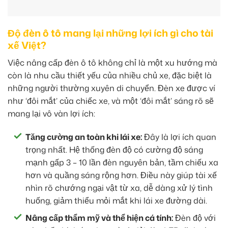
Độ đèn ô tô mang lại những lợi ích gì cho tài
xế Việt?
Việc nâng cấp đèn ô tô không chỉ là một xu hướng mà
còn là nhu cầu thiết yếu của nhiều chủ xe, đặc biệt là
những người thường xuyên di chuyển. Đèn xe được ví
như ‘đôi mắt’ của chiếc xe, và một ‘đôi mắt’ sáng rõ sẽ
mang lại vô vàn lợi ích:
Tăng cường an toàn khi lái xe:
Đây là lợi ích quan
trọng nhất. Hệ thống đèn độ có cường độ sáng
mạnh gấp 3 – 10 lần đèn nguyên bản, tầm chiếu xa
hơn và quầng sáng rộng hơn. Điều này giúp tài xế
nhìn rõ chướng ngại vật từ xa, dễ dàng xử lý tình
huống, giảm thiểu mỏi mắt khi lái xe đường dài.
Nâng cấp thẩm mỹ và thể hiện cá tính:
Đèn độ với