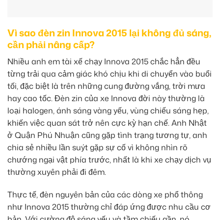
Vì sao đèn zin Innova 2015 lại không đủ sáng,
cần phải nâng cấp?
Nhiều anh em tài xế chạy Innova 2015 chắc hẳn đều
từng trải qua cảm giác khó chịu khi di chuyển vào buổi
tối, đặc biệt là trên những cung đường vắng, trời mưa
hay cao tốc. Đèn zin của xe Innova đời này thường là
loại halogen, ánh sáng vàng yếu, vùng chiếu sáng hẹp,
khiến việc quan sát trở nên cực kỳ hạn chế. Anh Nhật
ở Quận Phú Nhuận cũng gặp tình trạng tương tự, anh
chia sẻ nhiều lần suýt gặp sự cố vì không nhìn rõ
chướng ngại vật phía trước, nhất là khi xe chạy dịch vụ
thường xuyên phải đi đêm.
Thực tế, đèn nguyên bản của các dòng xe phổ thông
như Innova 2015 thường chỉ đáp ứng được nhu cầu cơ
bản. Với cường độ sáng yếu và tầm chiếu gần, nó