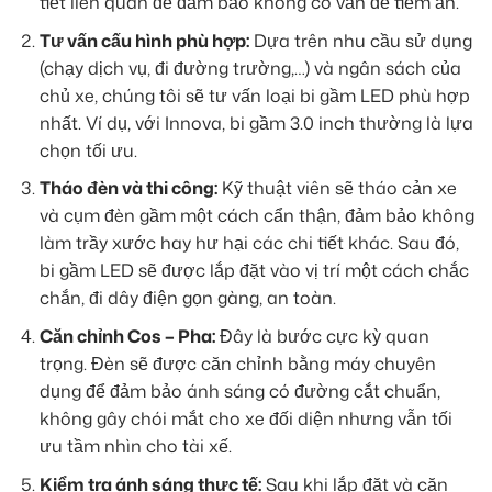
tiết liên quan để đảm bảo không có vấn đề tiềm ẩn.
Tư vấn cấu hình phù hợp:
Dựa trên nhu cầu sử dụng
(chạy dịch vụ, đi đường trường,…) và ngân sách của
chủ xe, chúng tôi sẽ tư vấn loại bi gầm LED phù hợp
nhất. Ví dụ, với Innova, bi gầm 3.0 inch thường là lựa
chọn tối ưu.
Tháo đèn và thi công:
Kỹ thuật viên sẽ tháo cản xe
và cụm đèn gầm một cách cẩn thận, đảm bảo không
làm trầy xước hay hư hại các chi tiết khác. Sau đó,
bi gầm LED sẽ được lắp đặt vào vị trí một cách chắc
chắn, đi dây điện gọn gàng, an toàn.
Căn chỉnh Cos – Pha:
Đây là bước cực kỳ quan
trọng. Đèn sẽ được căn chỉnh bằng máy chuyên
dụng để đảm bảo ánh sáng có đường cắt chuẩn,
không gây chói mắt cho xe đối diện nhưng vẫn tối
ưu tầm nhìn cho tài xế.
Kiểm tra ánh sáng thực tế:
Sau khi lắp đặt và căn