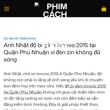
Bỏ
qua
nội
dung
Tìm
kiếm:
DỰ ÁN ĐÃ TRIỂN KHAI
Anh Nhật độ bi gầm Innova 2015 tại
Quận Phú Nhuận vì đèn zin không đủ
sáng
Anh Nhật, chủ xe Innova 2015 ở Quận Phú Nhuận, đã
không còn phải lo lắng về ánh sáng yếu khi di chuyển
ban đêm hay trời mưa nữa. Việc
độ bi gầm Innova 2015
tại Quận Phú Nhuận
không chỉ giúp cải thiện tầm nhìn
rõ rệt, tăng cường an toàn mà còn đảm bảo xe vẫn
đăng kiểm bình thường. Đây là giải pháp thiết thực,