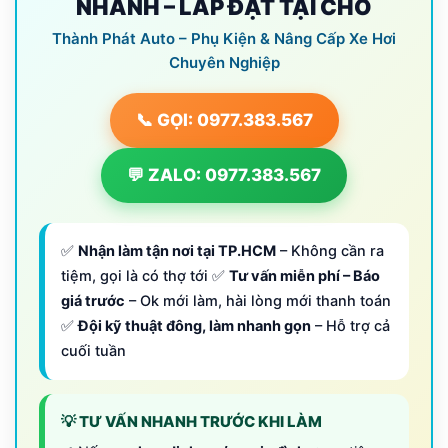
NHANH – LẮP ĐẶT TẠI CHỖ
Thành Phát Auto – Phụ Kiện & Nâng Cấp Xe Hơi
Chuyên Nghiệp
📞 GỌI: 0977.383.567
💬 ZALO: 0977.383.567
✅
Nhận làm tận nơi tại TP.HCM
– Không cần ra
tiệm, gọi là có thợ tới ✅
Tư vấn miễn phí – Báo
giá trước
– Ok mới làm, hài lòng mới thanh toán
✅
Đội kỹ thuật đông, làm nhanh gọn
– Hỗ trợ cả
cuối tuần
💡 TƯ VẤN NHANH TRƯỚC KHI LÀM