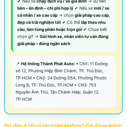
✔ Nếu xe
chạy dịch vụ / xe gia đình
→ ưu tiên
bền – ổn định – chi phí hợp lý
✔ Nếu xe
mới / xe
cá nhân / xe cao cấp
→ chọn
giải pháp cao cấp,
đẹp và trải nghiệm tốt
✔ Có thể
lắp theo nhu
cầu, làm từng phần hoặc trọn gói
✔ Chưa biết
chọn gì? →
Gửi hình xe, nhân viên tư vấn đúng
giải pháp – đúng ngân sách
📍
Hệ thống Thành Phát Auto:
• CN1: 11 Đường
số 12, Phường Hiệp Bình Chánh, TP. Thủ Đức,
TP.HCM • CN2: 24 Đường D5A, Phường Phước
Long B, TP. Thủ Đức, TP.HCM • CN3: 753
Nguyễn Ảnh Thủ, Tân Chánh Hiệp, Quận 12,
TP.HCM
Độ đèn ô tô có an toàn không? Có đăng kiểm