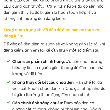
bóng LED, còn nếu xe có bi cầu thì có thể thay bằng bi
LED cùng kích thước. Tương tự, nếu xe đã có sẵn hốc
đèn gầm thì việc độ bi gầm là hoàn toàn hợp lệ và
không ảnh hưởng đến đăng kiểm.
Lưu ý quan trọng khi độ đèn để đảm bảo an toàn và
đăng kiểm
Để việc độ đèn diễn ra suôn sẻ và không gặp rắc rối khi
đăng kiểm, anh em tài xế cần lưu ý một số điểm sau:
Chọn sản phẩm chính hãng:
Ưu tiên các thương
hiệu uy tín, có nguồn gốc rõ ràng để đảm bảo chất
lượng và độ bền.
Không thay đổi kết cấu chóa đèn:
Hạn chế tối đa
việc cắt, khoét chóa đèn zin. Các giải pháp như độ
bi gầm thường ít tác động đến chóa chính.
Căn chỉnh ánh sáng chuẩn:
Đảm bảo đèn có
đường cắt rõ ràng, không bị chói lên cao. Đây là