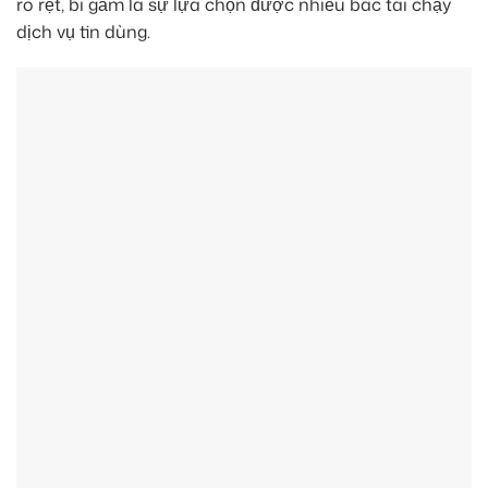
rõ rệt, bi gầm là sự lựa chọn được nhiều bác tài chạy
dịch vụ tin dùng.