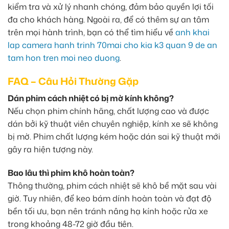
kiểm tra và xử lý nhanh chóng, đảm bảo quyền lợi tối
đa cho khách hàng. Ngoài ra, để có thêm sự an tâm
trên mọi hành trình, bạn có thể tìm hiểu về
anh khai
lap camera hanh trinh 70mai cho kia k3 quan 9 de an
tam hon tren moi neo duong
.
FAQ – Câu Hỏi Thường Gặp
Dán phim cách nhiệt có bị mờ kính không?
Nếu chọn phim chính hãng, chất lượng cao và được
dán bởi kỹ thuật viên chuyên nghiệp, kính xe sẽ không
bị mờ. Phim chất lượng kém hoặc dán sai kỹ thuật mới
gây ra hiện tượng này.
Bao lâu thì phim khô hoàn toàn?
Thông thường, phim cách nhiệt sẽ khô bề mặt sau vài
giờ. Tuy nhiên, để keo bám dính hoàn toàn và đạt độ
bền tối ưu, bạn nên tránh nâng hạ kính hoặc rửa xe
trong khoảng 48-72 giờ đầu tiên.