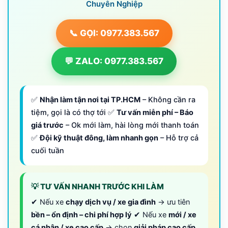
Chuyên Nghiệp
📞 GỌI: 0977.383.567
💬 ZALO: 0977.383.567
✅
Nhận làm tận nơi tại TP.HCM
– Không cần ra
tiệm, gọi là có thợ tới ✅
Tư vấn miễn phí – Báo
giá trước
– Ok mới làm, hài lòng mới thanh toán
✅
Đội kỹ thuật đông, làm nhanh gọn
– Hỗ trợ cả
cuối tuần
💡 TƯ VẤN NHANH TRƯỚC KHI LÀM
✔ Nếu xe
chạy dịch vụ / xe gia đình
→ ưu tiên
bền – ổn định – chi phí hợp lý
✔ Nếu xe
mới / xe
cá nhân / xe cao cấp
→ chọn
giải pháp cao cấp,