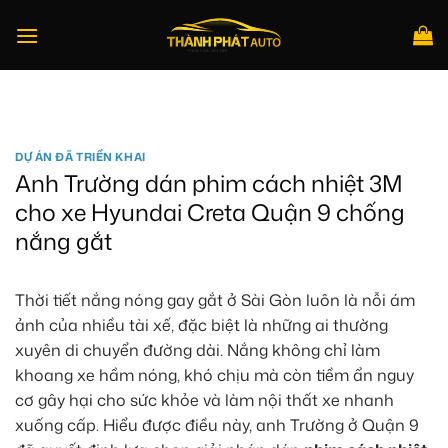
Bỏ
qua
nội
dung
Tìm
kiếm:
DỰ ÁN ĐÃ TRIỂN KHAI
Anh Trường dán phim cách nhiệt 3M
cho xe Hyundai Creta Quận 9 chống
nắng gắt
Thời tiết nắng nóng gay gắt ở Sài Gòn luôn là nỗi ám
ảnh của nhiều tài xế, đặc biệt là những ai thường
xuyên di chuyển đường dài. Nắng không chỉ làm
khoang xe hầm nóng, khó chịu mà còn tiềm ẩn nguy
cơ gây hại cho sức khỏe và làm nội thất xe nhanh
xuống cấp. Hiểu được điều này, anh Trường ở Quận 9