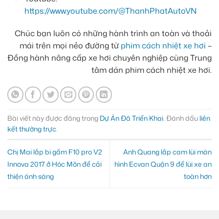
https://www.youtube.com/@ThanhPhatAutoVN
Chúc bạn luôn có những hành trình an toàn và thoải
mái trên mọi nẻo đường từ
phim cách nhiệt xe hơi
–
Đồng hành nâng cấp xe hơi chuyên nghiệp cùng Trung
tâm dán phim cách nhiệt xe hơi.
Bài viết này được đăng trong
Dự Án Đã Triển Khai
. Đánh dấu
liên
kết thường trực
.
Chị Mai lắp bi gầm F10 pro V2
Anh Quang lắp cam lùi màn
Innova 2017 ở Hóc Môn để cải
hình Ecvan Quận 9 để lùi xe an
thiện ánh sáng
toàn hơn