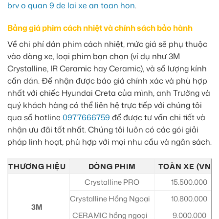
brv o quan 9 de lai xe an toan hon
.
Bảng giá phim cách nhiệt và chính sách bảo hành
Về chi phí dán phim cách nhiệt, mức giá sẽ phụ thuộc
vào dòng xe, loại phim bạn chọn (ví dụ như 3M
Crystalline, IR Ceramic hay Ceramic), và số lượng kính
cần dán. Để nhận được báo giá chính xác và phù hợp
nhất với chiếc Hyundai Creta của mình, anh Trường và
quý khách hàng có thể liên hệ trực tiếp với chúng tôi
qua số hotline
0977666759
để được tư vấn chi tiết và
nhận ưu đãi tốt nhất. Chúng tôi luôn có các gói giải
pháp linh hoạt, phù hợp với mọi nhu cầu và ngân sách.
THƯƠNG HIỆU
DÒNG PHIM
TOÀN XE (VNĐ
Crystalline PRO
15.500.000
Crystalline Hồng Ngoại
10.800.000
3M
CERAMIC hồng ngoại
9.000.000