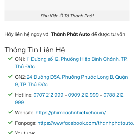
Phụ Kiện Ô Tô Thành Phát
Hãy liên hệ ngay với
Thành Phát Auto
để được tư vấn
Thông Tin Liên Hệ
CN1:
11 Đường số 12, Phường Hiệp Bình Chánh, TP.
Thủ Đức
CN2:
24 Đường D5A, Phường Phước Long B, Quận
9, TP. Thủ Đức
Hotline:
0707 212 999
–
0909 212 999
–
0788 212
999
Website:
https://phimcachnhietxehoi.vn/
Fanpage:
https://www.facebook.com/thanhphatauto.
Youtube: