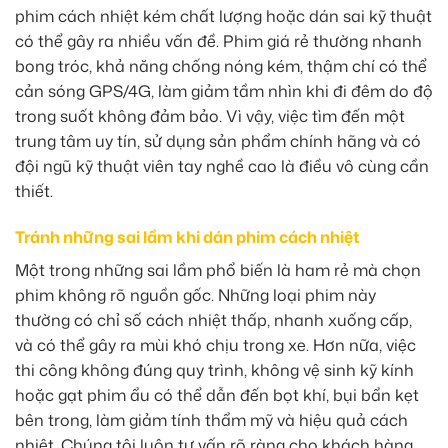
phim cách nhiệt kém chất lượng hoặc dán sai kỹ thuật
có thể gây ra nhiều vấn đề. Phim giá rẻ thường nhanh
bong tróc, khả năng chống nóng kém, thậm chí có thể
cản sóng GPS/4G, làm giảm tầm nhìn khi đi đêm do độ
trong suốt không đảm bảo. Vì vậy, việc tìm đến một
trung tâm uy tín, sử dụng sản phẩm chính hãng và có
đội ngũ kỹ thuật viên tay nghề cao là điều vô cùng cần
thiết.
Tránh những sai lầm khi dán phim cách nhiệt
Một trong những sai lầm phổ biến là ham rẻ mà chọn
phim không rõ nguồn gốc. Những loại phim này
thường có chỉ số cách nhiệt thấp, nhanh xuống cấp,
và có thể gây ra mùi khó chịu trong xe. Hơn nữa, việc
thi công không đúng quy trình, không vệ sinh kỹ kính
hoặc gạt phim ẩu có thể dẫn đến bọt khí, bụi bẩn kẹt
bên trong, làm giảm tính thẩm mỹ và hiệu quả cách
nhiệt. Chúng tôi luôn tư vấn rõ ràng cho khách hàng