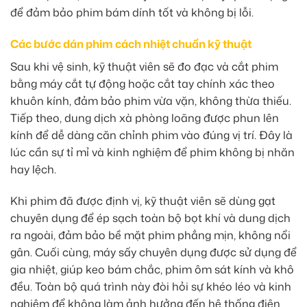
để đảm bảo phim bám dính tốt và không bị lỗi.
Các bước dán phim cách nhiệt chuẩn kỹ thuật
Sau khi vệ sinh, kỹ thuật viên sẽ đo đạc và cắt phim
bằng máy cắt tự động hoặc cắt tay chính xác theo
khuôn kính, đảm bảo phim vừa vặn, không thừa thiếu.
Tiếp theo, dung dịch xà phòng loãng được phun lên
kính để dễ dàng căn chỉnh phim vào đúng vị trí. Đây là
lúc cần sự tỉ mỉ và kinh nghiệm để phim không bị nhăn
hay lệch.
Khi phim đã được định vị, kỹ thuật viên sẽ dùng gạt
chuyên dụng để ép sạch toàn bộ bọt khí và dung dịch
ra ngoài, đảm bảo bề mặt phim phẳng mịn, không nổi
gân. Cuối cùng, máy sấy chuyên dụng được sử dụng để
gia nhiệt, giúp keo bám chắc, phim ôm sát kính và khô
đều. Toàn bộ quá trình này đòi hỏi sự khéo léo và kinh
nghiệm để không làm ảnh hưởng đến hệ thống điện