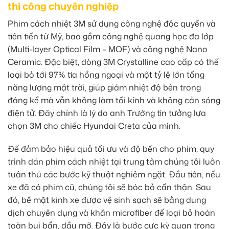
thi công chuyên nghiệp
Phim cách nhiệt 3M sử dụng công nghệ độc quyền và
tiên tiến từ Mỹ, bao gồm công nghệ quang học đa lớp
(Multi-layer Optical Film – MOF) và công nghệ Nano
Ceramic. Đặc biệt, dòng 3M Crystalline cao cấp có thể
loại bỏ tới 97% tia hồng ngoại và một tỷ lệ lớn tổng
năng lượng mặt trời, giúp giảm nhiệt độ bên trong
đáng kể mà vẫn không làm tối kính và không cản sóng
điện tử. Đây chính là lý do anh Trường tin tưởng lựa
chọn 3M cho chiếc Hyundai Creta của mình.
Để đảm bảo hiệu quả tối ưu và độ bền cho phim, quy
trình dán phim cách nhiệt tại trung tâm chúng tôi luôn
tuân thủ các bước kỹ thuật nghiêm ngặt. Đầu tiên, nếu
xe đã có phim cũ, chúng tôi sẽ bóc bỏ cẩn thận. Sau
đó, bề mặt kính xe được vệ sinh sạch sẽ bằng dung
dịch chuyên dụng và khăn microfiber để loại bỏ hoàn
toàn bụi bẩn, dầu mỡ. Đây là bước cực kỳ quan trọng