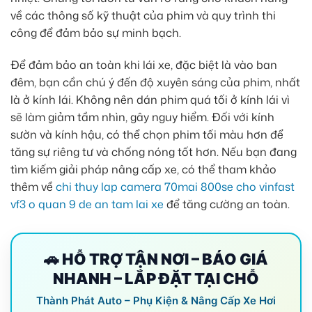
về các thông số kỹ thuật của phim và quy trình thi
công để đảm bảo sự minh bạch.
Để đảm bảo an toàn khi lái xe, đặc biệt là vào ban
đêm, bạn cần chú ý đến độ xuyên sáng của phim, nhất
là ở kính lái. Không nên dán phim quá tối ở kính lái vì
sẽ làm giảm tầm nhìn, gây nguy hiểm. Đối với kính
sườn và kính hậu, có thể chọn phim tối màu hơn để
tăng sự riêng tư và chống nóng tốt hơn. Nếu bạn đang
tìm kiếm giải pháp nâng cấp xe, có thể tham khảo
thêm về
chi thuy lap camera 70mai 800se cho vinfast
vf3 o quan 9 de an tam lai xe
để tăng cường an toàn.
🚗 HỖ TRỢ TẬN NƠI – BÁO GIÁ
NHANH – LẮP ĐẶT TẠI CHỖ
Thành Phát Auto – Phụ Kiện & Nâng Cấp Xe Hơi