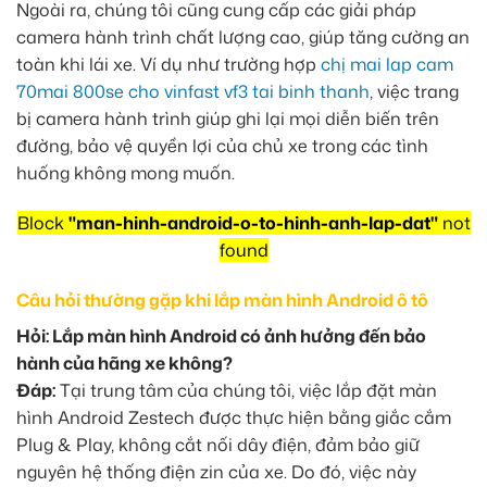
Ngoài ra, chúng tôi cũng cung cấp các giải pháp
camera hành trình chất lượng cao, giúp tăng cường an
toàn khi lái xe. Ví dụ như trường hợp
chị mai lap cam
70mai 800se cho vinfast vf3 tai binh thanh
, việc trang
bị camera hành trình giúp ghi lại mọi diễn biến trên
đường, bảo vệ quyền lợi của chủ xe trong các tình
huống không mong muốn.
Block
"man-hinh-android-o-to-hinh-anh-lap-dat"
not
found
Câu hỏi thường gặp khi lắp màn hình Android ô tô
Hỏi: Lắp màn hình Android có ảnh hưởng đến bảo
hành của hãng xe không?
Đáp:
Tại trung tâm của chúng tôi, việc lắp đặt màn
hình Android Zestech được thực hiện bằng giắc cắm
Plug & Play, không cắt nối dây điện, đảm bảo giữ
nguyên hệ thống điện zin của xe. Do đó, việc này