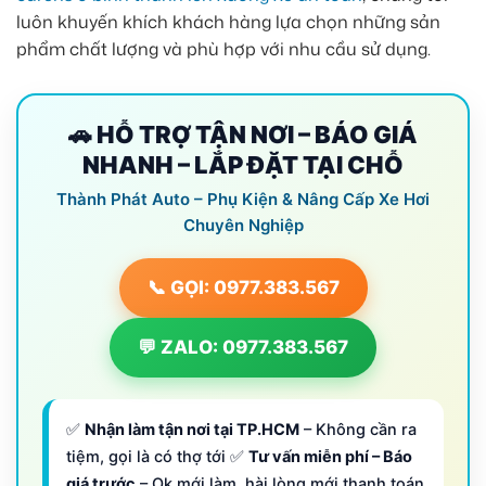
luôn khuyến khích khách hàng lựa chọn những sản
phẩm chất lượng và phù hợp với nhu cầu sử dụng.
🚗 HỖ TRỢ TẬN NƠI – BÁO GIÁ
NHANH – LẮP ĐẶT TẠI CHỖ
Thành Phát Auto – Phụ Kiện & Nâng Cấp Xe Hơi
Chuyên Nghiệp
📞 GỌI: 0977.383.567
💬 ZALO: 0977.383.567
✅
Nhận làm tận nơi tại TP.HCM
– Không cần ra
tiệm, gọi là có thợ tới ✅
Tư vấn miễn phí – Báo
giá trước
– Ok mới làm, hài lòng mới thanh toán