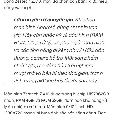
dòng Zestech ZX10, một lựa chọn cân bằng giữa hiệu
năng và chi phí.
Lời khuyên từ chuyên gia:
Khi chọn
màn hình Android, đừng chỉ nhìn vào
giá. Hãy cân nhắc kỹ về cấu hình (RAM,
ROM, Chip xử lý), độ phân giải màn hình
và các tính năng đi kèm như AI Kiki, dẫn
đường, camera hỗ trợ. Một sản phẩm
chất lượng sẽ đảm bảo trải nghiệm
mượt mà và bền bỉ theo thời gian, tránh
tình trạng giật lag hay lỗi vặt sau này.
Màn hình Zestech ZX10 được trang bị chip UIS7862S 8
nhân, RAM 4GB và ROM 32GB, đảm bảo khả năng xử
lý đa nhiệm mượt mà. Màn hình 9/10.1 inch HD
1280×720 mang lại hình ảnh sắc nét, sống động. Đặc