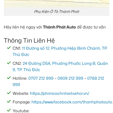
Phụ Kiện Ô Tô Thành Phát
Hãy liên hệ ngay với
Thành Phát Auto
để được tư vấn
Thông Tin Liên Hệ
CN1:
11 Đường số 12, Phường Hiệp Bình Chánh, TP.
Thủ Đức
CN2:
24 Đường D5A, Phường Phước Long B, Quận
9, TP. Thủ Đức
Hotline:
0707 212 999
–
0909 212 999
–
0788 212
999
Website:
https://phimcachnhietxehoi.vn/
Fanpage:
https://www.facebook.com/thanhphatauto.
Youtube: