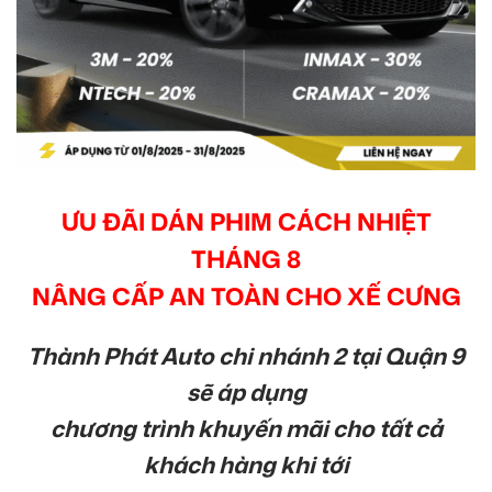
ƯU ĐÃI DÁN PHIM CÁCH NHIỆT
THÁNG 8
NÂNG CẤP AN TOÀN CHO XẾ CƯNG
Thành Phát Auto chi nhánh 2 tại Quận 9
sẽ áp dụng
chương trình khuyến mãi cho tất cả
khách hàng khi tới