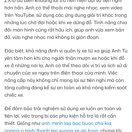
ZX10 đã biến khoang lái trở nên hiện đại và tiện nghi
hơn hẳn. Anh có thể thoải mái nghe nhạc, xem video
trên YouTube, sử dụng các ứng dụng giải trí khác trong
những lúc chờ đợi hoặc khi xe dừng đỗ. Tính năng chia
đôi màn hình cũng rất hữu ích, giúp anh vừa xem bản
đồ, vừa nghe nhạc mà không bị gián đoạn.
Đặc biệt, khả năng định vị quản lý xe từ xa giúp Anh Tú
yên tâm hơn khi cho người thân mượn xe hoặc khi đỗ
xe ở những nơi lạ. Anh có thể theo dõi vị trí và lịch sử di
chuyển của xe ngay trên điện thoại của mình. Việc
nâng cấp này không chỉ mang lại sự tiện nghi mà còn
tăng cường đáng kể sự an toàn và khả năng kiểm soát
chiếc xe.
Để đảm bảo trải nghiệm sử dụng xe luôn an toàn và
tiện lợi, việc trang bị các phụ kiện hỗ trợ là rất cần
thiết. Giống như
anh minh lap bac buoc cho kia
carens o binh thanh len xuong xe an toan
, chúng tôi