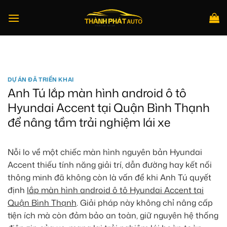
Bỏ
qua
nội
dung
Tìm
kiếm:
DỰ ÁN ĐÃ TRIỂN KHAI
Anh Tú lắp màn hình android ô tô
Hyundai Accent tại Quận Bình Thạnh
để nâng tầm trải nghiệm lái xe
Nỗi lo về một chiếc màn hình nguyên bản Hyundai
Accent thiếu tính năng giải trí, dẫn đường hay kết nối
thông minh đã không còn là vấn đề khi Anh Tú quyết
định
lắp màn hình android ô tô Hyundai Accent tại
Quận Bình Thạnh
. Giải pháp này không chỉ nâng cấp
tiện ích mà còn đảm bảo an toàn, giữ nguyên hệ thống