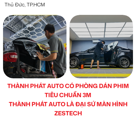
Thủ Đức, TP.HCM
THÀNH PHÁT AUTO CÓ PHÒNG DÁN PHIM
TIÊU CHUẨN 3M
THÀNH PHÁT AUTO LÀ ĐẠI SỨ MÀN HÌNH
ZESTECH