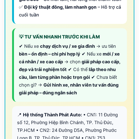
✅
Đội kỹ thuật đông, làm nhanh gọn
– Hỗ trợ cả
cuối tuần
💡 TƯ VẤN NHANH TRƯỚC KHI LÀM
✔ Nếu xe
chạy dịch vụ / xe gia đình
→ ưu tiên
bền – ổn định – chi phí hợp lý
✔ Nếu xe
mới / xe
cá nhân / xe cao cấp
→ chọn
giải pháp cao cấp,
đẹp và trải nghiệm tốt
✔ Có thể
lắp theo nhu
cầu, làm từng phần hoặc trọn gói
✔ Chưa biết
chọn gì? →
Gửi hình xe, nhân viên tư vấn đúng
giải pháp – đúng ngân sách
📍
Hệ thống Thành Phát Auto:
• CN1: 11 Đường
số 12, Phường Hiệp Bình Chánh, TP. Thủ Đức,
TP.HCM • CN2: 24 Đường D5A, Phường Phước
Long B, TP. Thủ Đức, TP.HCM • CN3: 753