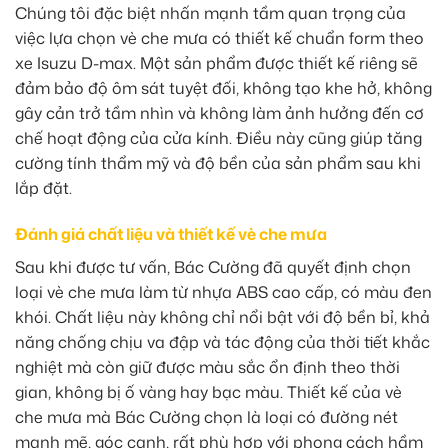
Chúng tôi đặc biệt nhấn mạnh tầm quan trọng của
việc lựa chọn vè che mưa có thiết kế chuẩn form theo
xe Isuzu D-max. Một sản phẩm được thiết kế riêng sẽ
đảm bảo độ ôm sát tuyệt đối, không tạo khe hở, không
gây cản trở tầm nhìn và không làm ảnh hưởng đến cơ
chế hoạt động của cửa kính. Điều này cũng giúp tăng
cường tính thẩm mỹ và độ bền của sản phẩm sau khi
lắp đặt.
Đánh giá chất liệu và thiết kế vè che mưa
Sau khi được tư vấn, Bác Cường đã quyết định chọn
loại vè che mưa làm từ nhựa ABS cao cấp, có màu đen
khói. Chất liệu này không chỉ nổi bật với độ bền bỉ, khả
năng chống chịu va đập và tác động của thời tiết khắc
nghiệt mà còn giữ được màu sắc ổn định theo thời
gian, không bị ố vàng hay bạc màu. Thiết kế của vè
che mưa mà Bác Cường chọn là loại có đường nét
mạnh mẽ, góc cạnh, rất phù hợp với phong cách hầm