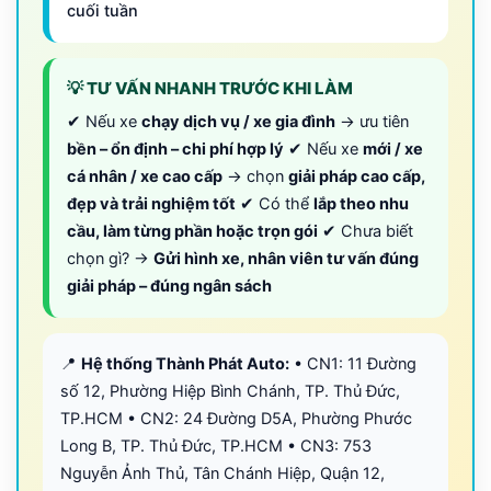
cuối tuần
💡 TƯ VẤN NHANH TRƯỚC KHI LÀM
✔ Nếu xe
chạy dịch vụ / xe gia đình
→ ưu tiên
bền – ổn định – chi phí hợp lý
✔ Nếu xe
mới / xe
cá nhân / xe cao cấp
→ chọn
giải pháp cao cấp,
đẹp và trải nghiệm tốt
✔ Có thể
lắp theo nhu
cầu, làm từng phần hoặc trọn gói
✔ Chưa biết
chọn gì? →
Gửi hình xe, nhân viên tư vấn đúng
giải pháp – đúng ngân sách
📍
Hệ thống Thành Phát Auto:
• CN1: 11 Đường
số 12, Phường Hiệp Bình Chánh, TP. Thủ Đức,
TP.HCM • CN2: 24 Đường D5A, Phường Phước
Long B, TP. Thủ Đức, TP.HCM • CN3: 753
Nguyễn Ảnh Thủ, Tân Chánh Hiệp, Quận 12,