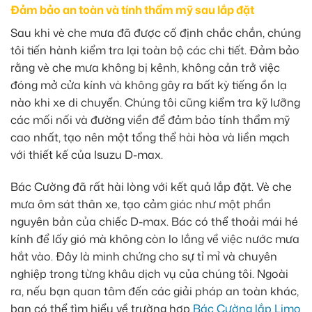
Đảm bảo an toàn và tính thẩm mỹ sau lắp đặt
Sau khi vè che mưa đã được cố định chắc chắn, chúng
tôi tiến hành kiểm tra lại toàn bộ các chi tiết. Đảm bảo
rằng vè che mưa không bị kênh, không cản trở việc
đóng mở cửa kính và không gây ra bất kỳ tiếng ồn lạ
nào khi xe di chuyển. Chúng tôi cũng kiểm tra kỹ lưỡng
các mối nối và đường viền để đảm bảo tính thẩm mỹ
cao nhất, tạo nên một tổng thể hài hòa và liền mạch
với thiết kế của Isuzu D-max.
Bác Cường đã rất hài lòng với kết quả lắp đặt. Vè che
mưa ôm sát thân xe, tạo cảm giác như một phần
nguyên bản của chiếc D-max. Bác có thể thoải mái hé
kính để lấy gió mà không còn lo lắng về việc nước mưa
hắt vào. Đây là minh chứng cho sự tỉ mỉ và chuyên
nghiệp trong từng khâu dịch vụ của chúng tôi. Ngoài
ra, nếu bạn quan tâm đến các giải pháp an toàn khác,
bạn có thể tìm hiểu về trường hợp
Bác Cường lắp Limo