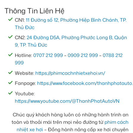
Thông Tin Liên Hệ
CN1:
11 Đường số 12, Phường Hiệp Bình Chánh, TP.
Thủ Đức
CN2:
24 Đường D5A, Phường Phước Long B, Quận
9, TP. Thủ Đức
Hotline:
0707 212 999
–
0909 212 999
–
0788 212
999
Website:
https://phimcachnhietxehoi.vn/
Fanpage:
https://www.facebook.com/thanhphatauto.
Youtube:
https://www.youtube.com/@ThanhPhatAutoVN
Chúc quý khách hàng luôn có những hành trình an
toàn và thoải mái trên mọi nẻo đường từ
phim cách
nhiệt xe hơi
– Đồng hành nâng cấp xe hơi chuyên