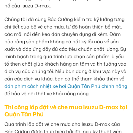
hố của Isuzu D-max.
Chúng tôi đã cùng Bác Cường kiểm tra kỹ lưỡng từng
chi tiết của bộ vè che mưa, từ độ hoàn thiện bề mặt,
các mối nối đến keo dán chuyên dụng đi kèm. Đảm
bảo rằng sản phẩm không có bất kỳ lỗi nào về sản
xuất và đáp ứng đầy đủ các tiêu chuẩn chất lượng. Sự
minh bạch trong quá trình lựa chọn sản phẩm là yếu
tố then chốt giúp khách hàng an tâm và tin tưởng vào
dịch vụ của chúng tôi. Nếu bạn đang ở khu vực này và
cần các dịch vụ khác, bạn có thể tham khảo thêm về
dán phim cách nhiệt xe hơi Quận Tân Phú chính hãng
để bảo vệ nội thất xe khỏi nắng nóng.
Thi công lắp đặt vè che mưa Isuzu D-max tại
Quận Tân Phú
Quá trình lắp đặt vè che mưa cho Isuzu D-max của
Bác Cường được thực hiện bởi đội ngũ kỹ thuật viên