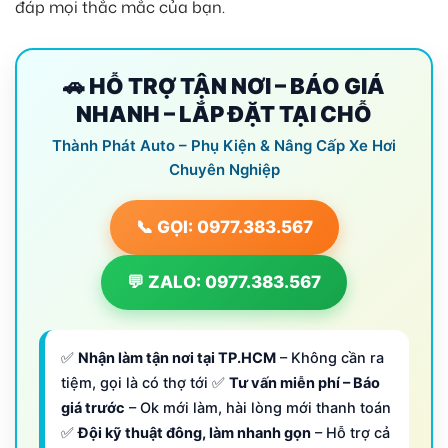
đáp mọi thắc mắc của bạn.
🚗 HỖ TRỢ TẬN NƠI – BÁO GIÁ
NHANH – LẮP ĐẶT TẠI CHỖ
Thành Phát Auto – Phụ Kiện & Nâng Cấp Xe Hơi
Chuyên Nghiệp
📞 GỌI: 0977.383.567
💬 ZALO: 0977.383.567
✅
Nhận làm tận nơi tại TP.HCM
– Không cần ra
tiệm, gọi là có thợ tới ✅
Tư vấn miễn phí – Báo
giá trước
– Ok mới làm, hài lòng mới thanh toán
✅
Đội kỹ thuật đông, làm nhanh gọn
– Hỗ trợ cả