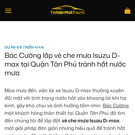
Bỏ
qua
nội
dung
Tìm
kiếm:
DỰ ÁN ĐÃ TRIỂN KHAI
Bác Cường lắp vè che mưa Isuzu D-
max tại Quận Tân Phú tránh hắt nước
mưa
Mùa mưa đến, việc lái xe Isuzu D-max thường xuyên
đối mặt với tình trạng nước hắt vào khoang lái khi hạ
kính, gây khó chịu và ảnh hưởng tầm nhìn.
Bác Cường
,
một khách hàng thân thiết tại
Quận Tân Phú
, đã tìm
đến chúng tôi để lắp đặt
vè che mưa Isuzu D-max
,
một giải pháp đơn giản nhưng hiệu quả để tránh hắt