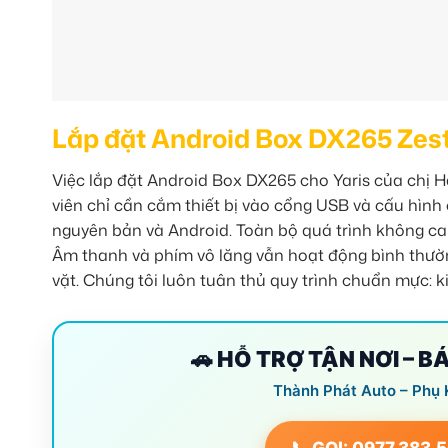
Lắp đặt Android Box DX265 Zeste
Việc lắp đặt Android Box DX265 cho Yaris của chị H
viên chỉ cần cắm thiết bị vào cổng USB và cấu hình 
nguyên bản và Android. Toàn bộ quá trình không c
Âm thanh và phím vô lăng vẫn hoạt động bình thường.
vặt. Chúng tôi luôn tuân thủ quy trình chuẩn mực: ki
🚗 HỖ TRỢ TẬN NƠI – B
Thành Phát Auto – Phụ 
📞 GỌI: 0977.383.