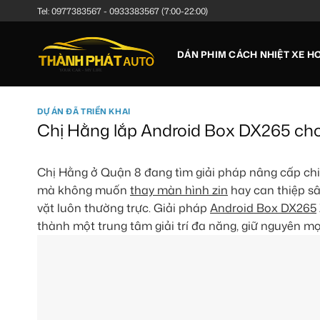
Bỏ
Tel:
0977383567
-
0933383567
(7:00-22:00)
qua
nội
DÁN PHIM CÁCH NHIỆT XE HƠ
dung
DỰ ÁN ĐÃ TRIỂN KHAI
Chị Hằng lắp Android Box DX265 cho Y
Chị Hằng ở Quận 8 đang tìm giải pháp nâng cấp chi
mà không muốn
thay màn hình zin
hay can thiệp sâ
vặt luôn thường trực. Giải pháp
Android Box DX265
thành một trung tâm giải trí đa năng, giữ nguyên mọ