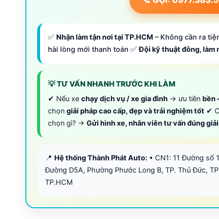
✅
Nhận làm tận nơi tại TP.HCM
– Không cần ra tiệm
hài lòng mới thanh toán ✅
Đội kỹ thuật đông, làm
💡 TƯ VẤN NHANH TRƯỚC KHI LÀM
✔ Nếu xe
chạy dịch vụ / xe gia đình
→ ưu tiên
bền –
chọn
giải pháp cao cấp, đẹp và trải nghiệm tốt
✔ C
chọn gì? →
Gửi hình xe, nhân viên tư vấn đúng giả
📍
Hệ thống Thành Phát Auto:
• CN1: 11 Đường số 
Đường D5A, Phường Phước Long B, TP. Thủ Đức, TP
TP.HCM