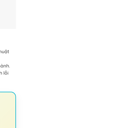
thuật
hành.
 lỗi