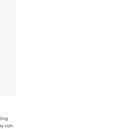
hông
ay can