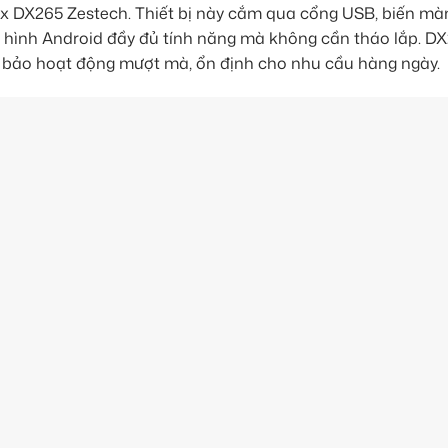
Box DX265 Zestech. Thiết bị này cắm qua cổng USB, biến mà
hình Android đầy đủ tính năng mà không cần tháo lắp. DX
 bảo hoạt động mượt mà, ổn định cho nhu cầu hàng ngày.