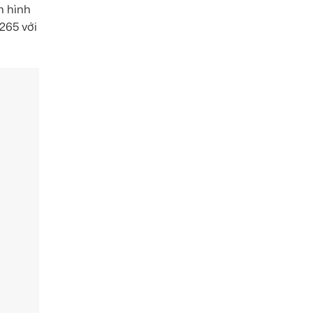
n hình
265 với