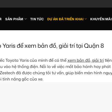
I
SẢN PHẨM
TIN TỨC
DỰ ÁN ĐÃ TRIỂN KHAI
KHUYẾN MÃI
aris để xem bản đồ, giải trí tại Quận 8
ếc Toyota Yaris của mình để có thể
xem bản đồ, giải trí
tiện
u vào hệ thống điện. Nỗi lo về việc mất bảo hành hay phát s
Zestech đã được chúng tôi tư vấn, giúp biến màn hình ngu
i tính năng gốc của xe.