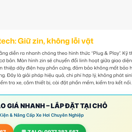
ch: Giữ zin, không lỗi vặt
ằng diễn ra nhanh chóng theo hình thức “Plug & Play”. Kỹ 
cơ bản. Màn hình zin sẽ chuyển đổi linh hoạt giữa giao diện
an thiệp dây điện hay phần cứng, đảm bảo không mất bảo 
 Đây là giải pháp hiệu quả, chi phí hợp lý, không phát sinh
ểm tra xe, cắm thiết bị, cài đặt phần mềm, kiểm tra kết nối.
ÁO GIÁ NHANH – LẮP ĐẶT TẠI CHỖ
Kiện & Nâng Cấp Xe Hơi Chuyên Nghiệp
567
💬 ZALO: 0977.383.567