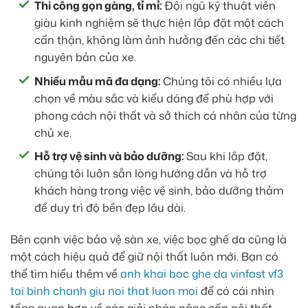
Thi công gọn gàng, tỉ mỉ:
Đội ngũ kỹ thuật viên
giàu kinh nghiệm sẽ thực hiện lắp đặt một cách
cẩn thận, không làm ảnh hưởng đến các chi tiết
nguyên bản của xe.
Nhiều mẫu mã đa dạng:
Chúng tôi có nhiều lựa
chọn về màu sắc và kiểu dáng để phù hợp với
phong cách nội thất và sở thích cá nhân của từng
chủ xe.
Hỗ trợ vệ sinh và bảo dưỡng:
Sau khi lắp đặt,
chúng tôi luôn sẵn lòng hướng dẫn và hỗ trợ
khách hàng trong việc vệ sinh, bảo dưỡng thảm
để duy trì độ bền đẹp lâu dài.
Bên cạnh việc bảo vệ sàn xe, việc bọc ghế da cũng là
một cách hiệu quả để giữ nội thất luôn mới. Bạn có
thể tìm hiểu thêm về
anh khai boc ghe da vinfast vf3
tai binh chanh giu noi that luon moi
để có cái nhìn