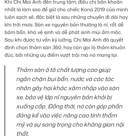
Khi Chị Mai Anh đến trung tâm, điều chị băn khoăn
nhất là làm sao để giữ cho chiếc Kona 2019 của mình
luôn sạch sẽ, đặc biệt là sau những chuyến đi dài hay
khi trời mưa. Sàn xe nguyên bản thường là nỉ, rất dễ
bám bẩn, khó vệ sinh và dễ phát sinh mùi ẩm mốc.
Sau khi được tư vấn kỹ lưỡng, Chị Mai Anh đã quyết
định chọn thảm sàn 360, hay còn gọi là thảm khuôn
đúc, bởi những ưu điểm vượt trội mà nó mang lại.
Thảm sàn ô tô chất lượng cao giúp
ngăn chặn bụi bẩn, nước và các tác
nhân gây hại khác xâm nhập vào sàn
xe, bảo vệ lớp nỉ nguyên bản khỏi bị
xuống cấp. Đồng thời, nó còn góp phần
đáng kể vào việc nâng cao tính thẩm
mỹ và sự sang trọng cho không gian nội
thất.