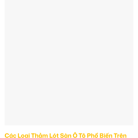
Các Loại Thảm Lót Sàn Ô Tô Phổ Biến Trên