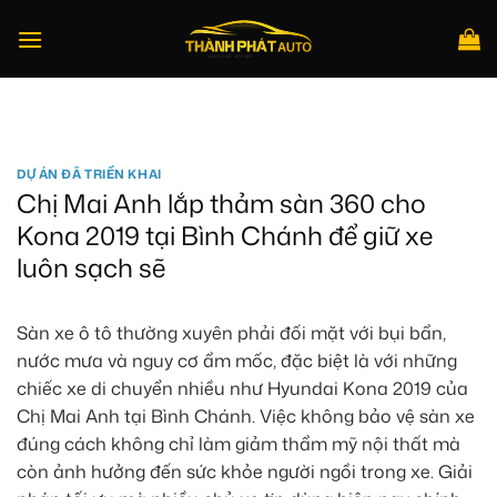
Bỏ
qua
nội
dung
Tìm
kiếm:
DỰ ÁN ĐÃ TRIỂN KHAI
Chị Mai Anh lắp thảm sàn 360 cho
Kona 2019 tại Bình Chánh để giữ xe
luôn sạch sẽ
Sàn xe ô tô thường xuyên phải đối mặt với bụi bẩn,
nước mưa và nguy cơ ẩm mốc, đặc biệt là với những
chiếc xe di chuyển nhiều như Hyundai Kona 2019 của
Chị Mai Anh tại Bình Chánh. Việc không bảo vệ sàn xe
đúng cách không chỉ làm giảm thẩm mỹ nội thất mà
còn ảnh hưởng đến sức khỏe người ngồi trong xe. Giải