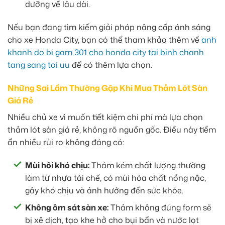
dưỡng về lâu dài.
Nếu bạn đang tìm kiếm giải pháp nâng cấp ánh sáng
cho xe Honda City, bạn có thể tham khảo thêm về
anh
khanh do bi gam 301 cho honda city tai binh chanh
tang sang toi uu
để có thêm lựa chọn.
Những Sai Lầm Thường Gặp Khi Mua Thảm Lót Sàn
Giá Rẻ
Nhiều chủ xe vì muốn tiết kiệm chi phí mà lựa chọn
thảm lót sàn giá rẻ, không rõ nguồn gốc. Điều này tiềm
ẩn nhiều rủi ro không đáng có:
Mùi hôi khó chịu:
Thảm kém chất lượng thường
làm từ nhựa tái chế, có mùi hóa chất nồng nặc,
gây khó chịu và ảnh hưởng đến sức khỏe.
Không ôm sát sàn xe:
Thảm không đúng form sẽ
bị xê dịch, tạo khe hở cho bụi bẩn và nước lọt