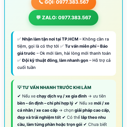
📞 GỌI: 0977.383.567
💬 ZALO: 0977.383.567
✅
Nhận làm tận nơi tại TP.HCM
– Không cần ra
tiệm, gọi là có thợ tới ✅
Tư vấn miễn phí – Báo
giá trước
– Ok mới làm, hài lòng mới thanh toán
✅
Đội kỹ thuật đông, làm nhanh gọn
– Hỗ trợ cả
cuối tuần
💡 TƯ VẤN NHANH TRƯỚC KHI LÀM
✔ Nếu xe
chạy dịch vụ / xe gia đình
→ ưu tiên
bền – ổn định – chi phí hợp lý
✔ Nếu xe
mới / xe
cá nhân / xe cao cấp
→ chọn
giải pháp cao cấp,
đẹp và trải nghiệm tốt
✔ Có thể
lắp theo nhu
cầu, làm từng phần hoặc trọn gói
✔ Chưa biết