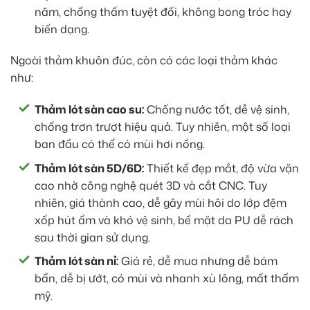
năm, chống thấm tuyệt đối, không bong tróc hay
biến dạng.
Ngoài thảm khuôn đúc, còn có các loại thảm khác
như:
Thảm lót sàn cao su:
Chống nước tốt, dễ vệ sinh,
chống trơn trượt hiệu quả. Tuy nhiên, một số loại
ban đầu có thể có mùi hơi nồng.
Thảm lót sàn 5D/6D:
Thiết kế đẹp mắt, độ vừa vặn
cao nhờ công nghệ quét 3D và cắt CNC. Tuy
nhiên, giá thành cao, dễ gây mùi hôi do lớp đệm
xốp hút ẩm và khó vệ sinh, bề mặt da PU dễ rách
sau thời gian sử dụng.
Thảm lót sàn nỉ:
Giá rẻ, dễ mua nhưng dễ bám
bẩn, dễ bị ướt, có mùi và nhanh xù lông, mất thẩm
mỹ.