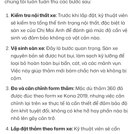
chúng tôi luôn tuân thủ các bước sau:
Kiểm tra nội thất xe:
Trước khi lắp đặt, kỹ thuật viên
sẽ kiểm tra tổng thể tình trạng nội thất, đặc biệt là
sàn xe của Chị Mai Anh để đánh giá mức độ cần vệ
sinh và đảm bảo không có vật cản nào.
Vệ sinh sàn xe:
Đây là bước quan trọng. Sàn xe
nguyên bản sẽ được hút bụi, làm sạch kỹ lưỡng để
loại bỏ hoàn toàn bụi bẩn, cát, và các mảnh vụn.
Việc này giúp thảm mới bám chắc hơn và không bị
cộm.
Đo và căn chỉnh form thảm:
Mặc dù thảm 360 đã
được đúc theo form xe Kona 2019, nhưng việc căn
chỉnh lại trên xe thực tế là cần thiết để đảm bảo độ
ôm khít tuyệt đối, không có khe hở hay phần nào bị
nhô lên gây cản trở.
Lắp đặt thảm theo form xe:
Kỹ thuật viên sẽ cẩn