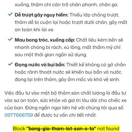
xuống, thậm chí cản trở chân phanh, chân ga.
Dễ trượt gây nguy hiểm:
Thiếu lớp chống trượt,
thảm dễ bị cuộn lại hoặc trượt dưới chân, gây mất
an toàn khi lái xe.
Mau bong tróc, xuống cấp:
Chất liệu kém bền sẽ
nhanh chóng bị rách, xù lông, mất thẩm mỹ chỉ
sau một thời gian ngắn sử dụng.
Đọng nước và bụi bẩn:
Thiết kế không có gờ chắn
hoặc rãnh thoát nước sẽ khiến bụi bẩn và nước
đọng lại trên thảm, gây ẩm mốc và khó vệ sinh.
Việc đầu tư vào một bộ thảm sàn chất lượng là đầu tư
vào sự an toàn, sức khỏe và giá trị lâu dài cho chiếc xe
của bạn. Đừng ngần ngại liên hệ với chúng tôi qua số
0977666759
để được tư vấn chi tiết nhất.
Block
"bang-gia-tham-lot-san-o-to"
not found