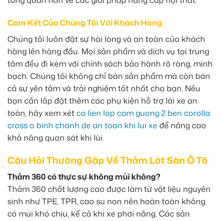
tổng quan hơn về các giải pháp nâng cấp nội thất.
Cam Kết Của Chúng Tôi Với Khách Hàng
Chúng tôi luôn đặt sự hài lòng và an toàn của khách
hàng lên hàng đầu. Mọi sản phẩm và dịch vụ tại trung
tâm đều đi kèm với chính sách bảo hành rõ ràng, minh
bạch. Chúng tôi không chỉ bán sản phẩm mà còn bán
cả sự yên tâm và trải nghiệm tốt nhất cho bạn. Nếu
bạn cần lắp đặt thêm các phụ kiện hỗ trợ lái xe an
toàn, hãy xem xét
co lien lap cam guong 2 ben corolla
cross o binh chanh de an toan khi lui xe
để nâng cao
khả năng quan sát khi lùi.
Câu Hỏi Thường Gặp Về Thảm Lót Sàn Ô Tô
Thảm 360 có thực sự không mùi không?
Thảm 360 chất lượng cao được làm từ vật liệu nguyên
sinh như TPE, TPR, cao su non nên hoàn toàn không
có mùi khó chịu, kể cả khi xe phơi nắng. Các sản