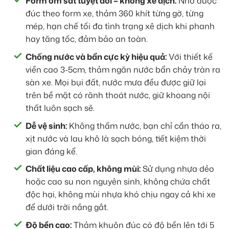
Form ôm sát tuyệt đối – không xê dịch:
Nhờ được
đúc theo form xe, thảm 360 khít từng gờ, từng
mép, hạn chế tối đa tình trạng xê dịch khi phanh
hay tăng tốc, đảm bảo an toàn.
Chống nước và bẩn cực kỳ hiệu quả:
Với thiết kế
viền cao 3-5cm, thảm ngăn nước bẩn chảy tràn ra
sàn xe. Mọi bụi đất, nước mưa đều được giữ lại
trên bề mặt có rãnh thoát nước, giữ khoang nội
thất luôn sạch sẽ.
Dễ vệ sinh:
Không thấm nước, bạn chỉ cần tháo ra,
xịt nước và lau khô là sạch bóng, tiết kiệm thời
gian đáng kể.
Chất liệu cao cấp, không mùi:
Sử dụng nhựa dẻo
hoặc cao su non nguyên sinh, không chứa chất
độc hại, không mùi nhựa khó chịu ngay cả khi xe
để dưới trời nắng gắt.
Độ bền cao:
Thảm khuôn đúc có độ bền lên tới 5