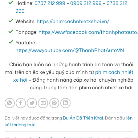
Hotline:
0707 212 999
–
0909 212 999
–
0788 212
999
Website:
https://phimcachnhietxehoi.vn/
Fanpage:
https://www.facebook.com/thanhphatauto.
Youtube:
https://www.youtube.com/@ThanhPhatAutoVN
Chúc bạn luôn có những hành trình an toàn và thoải
mái trên chiếc xe yêu quý của mình từ
phim cách nhiệt
xe hơi
– Đồng hành nâng cấp xe hơi chuyên nghiệp
cùng Trung tâm dán phim cách nhiệt xe hơi.
Bài viết này được đăng trong
Dự Án Đã Triển Khai
. Đánh dấu
liên
kết thường trực
.