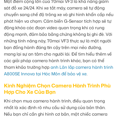
Một điểm cộng lớn của 70mai VF3 là khả năng giám
sát đỗ xe 24/24. Khi xe tắt máy, camera sẽ tự động
chuyển sang chế độ trông xe và ghi hình khẩn cấp nếu
phát hiện va chạm. Cảm biến G-Sensor tích hợp sẽ tự
động khóa các đoạn video quan trọng khi có rung
động mạnh, đảm bảo bằng chứng không bị ghi đè. Với
những tính năng này, 70mai VF3 thực sự là một người
bạn đồng hành đáng tin cậy trên mọi nẻo đường,
mang lại sự an tâm cho người lái. Để tìm hiểu thêm về
các giải pháp camera hành trình khác, bạn có thể
tham khảo trường hợp
anh Lân lắp camera hành trình
A800SE Innova tại Hóc Môn để bảo vệ xe
.
Kinh Nghiệm Chọn Camera Hành Trình Phù
Hợp Cho Xe Của Bạn
Khi chọn mua camera hành trình, điều quan trọng
nhất là xác định rõ nhu cầu sử dụng của bản thân.
Nếu bạn chỉ cần ghi hình cơ bản, một chiếc camera