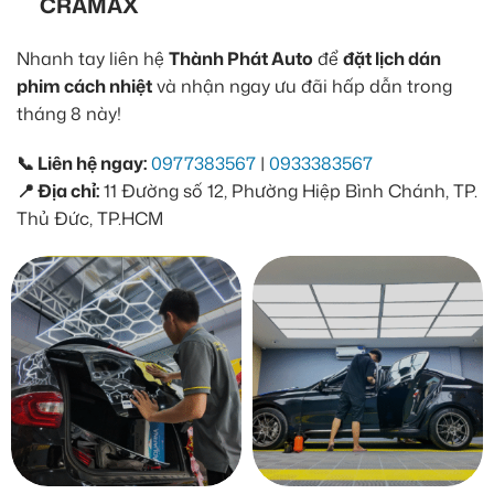
CRAMAX
Nhanh tay liên hệ
Thành Phát Auto
để
đặt lịch dán
phim cách nhiệt
và nhận ngay ưu đãi hấp dẫn trong
tháng 8 này!
📞 Liên hệ ngay:
0977383567
|
0933383567
📍 Địa chỉ:
11 Đường số 12, Phường Hiệp Bình Chánh, TP.
Thủ Đức, TP.HCM