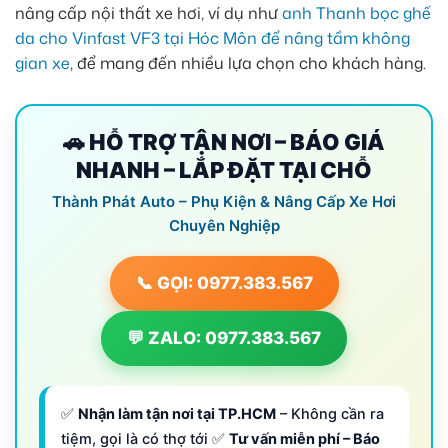
nâng cấp nội thất xe hơi, ví dụ như
anh Thanh bọc ghế
da cho Vinfast VF3 tại Hóc Môn để nâng tầm không
gian xe
, để mang đến nhiều lựa chọn cho khách hàng.
🚗 HỖ TRỢ TẬN NƠI – BÁO GIÁ
NHANH – LẮP ĐẶT TẠI CHỖ
Thành Phát Auto – Phụ Kiện & Nâng Cấp Xe Hơi
Chuyên Nghiệp
📞 GỌI: 0977.383.567
💬 ZALO: 0977.383.567
✅
Nhận làm tận nơi tại TP.HCM
– Không cần ra
tiệm, gọi là có thợ tới ✅
Tư vấn miễn phí – Báo