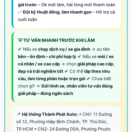
giá trước
– Ok mới làm, hài lòng mới thanh toán
✅
Đội kỹ thuật đông, làm nhanh gọn
– Hỗ trợ cả
cuối tuần
💡 TƯ VẤN NHANH TRƯỚC KHI LÀM
✔ Nếu xe
chạy dịch vụ / xe gia đình
→ ưu tiên
bền – ổn định – chi phí hợp lý
✔ Nếu xe
mới / xe
cá nhân / xe cao cấp
→ chọn
giải pháp cao cấp,
đẹp và trải nghiệm tốt
✔ Có thể
lắp theo nhu
cầu, làm từng phần hoặc trọn gói
✔ Chưa biết
chọn gì? →
Gửi hình xe, nhân viên tư vấn đúng
giải pháp – đúng ngân sách
📍
Hệ thống Thành Phát Auto:
• CN1: 11 Đường
số 12, Phường Hiệp Bình Chánh, TP. Thủ Đức,
TP.HCM • CN2: 24 Đường D5A, Phường Phước