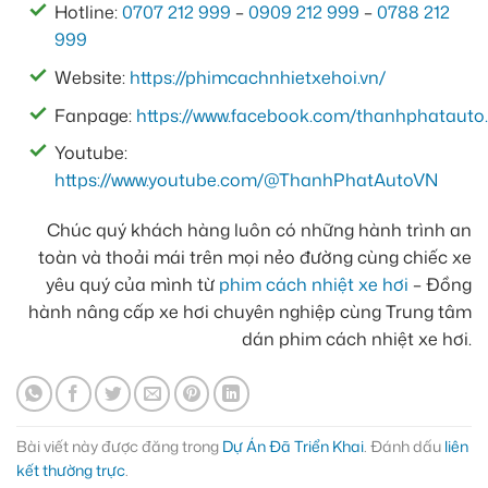
Hotline:
0707 212 999
–
0909 212 999
–
0788 212
999
Website:
https://phimcachnhietxehoi.vn/
Fanpage:
https://www.facebook.com/thanhphatauto.
Youtube:
https://www.youtube.com/@ThanhPhatAutoVN
Chúc quý khách hàng luôn có những hành trình an
toàn và thoải mái trên mọi nẻo đường cùng chiếc xe
yêu quý của mình từ
phim cách nhiệt xe hơi
– Đồng
hành nâng cấp xe hơi chuyên nghiệp cùng Trung tâm
dán phim cách nhiệt xe hơi.
Bài viết này được đăng trong
Dự Án Đã Triển Khai
. Đánh dấu
liên
kết thường trực
.