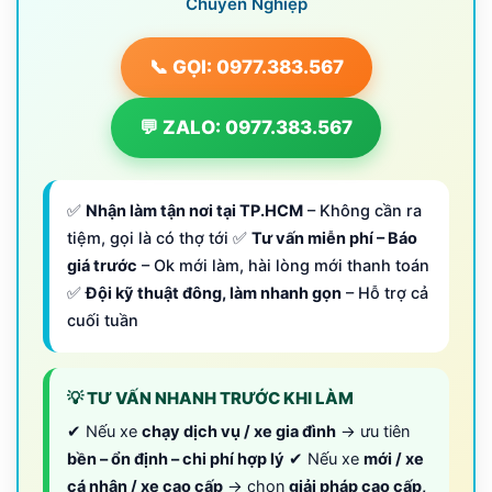
Chuyên Nghiệp
📞 GỌI: 0977.383.567
💬 ZALO: 0977.383.567
✅
Nhận làm tận nơi tại TP.HCM
– Không cần ra
tiệm, gọi là có thợ tới ✅
Tư vấn miễn phí – Báo
giá trước
– Ok mới làm, hài lòng mới thanh toán
✅
Đội kỹ thuật đông, làm nhanh gọn
– Hỗ trợ cả
cuối tuần
💡 TƯ VẤN NHANH TRƯỚC KHI LÀM
✔ Nếu xe
chạy dịch vụ / xe gia đình
→ ưu tiên
bền – ổn định – chi phí hợp lý
✔ Nếu xe
mới / xe
cá nhân / xe cao cấp
→ chọn
giải pháp cao cấp,