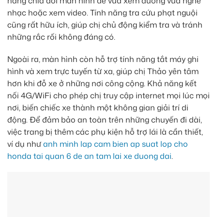
năng chia đôi màn hình để vừa xem đường vừa nghe
nhạc hoặc xem video. Tính năng tra cứu phạt nguội
cũng rất hữu ích, giúp chị chủ động kiểm tra và tránh
những rắc rối không đáng có.
Ngoài ra, màn hình còn hỗ trợ tính năng tắt máy ghi
hình và xem trực tuyến từ xa, giúp chị Thảo yên tâm
hơn khi đỗ xe ở những nơi công cộng. Khả năng kết
nối 4G/WiFi cho phép chị truy cập internet mọi lúc mọi
nơi, biến chiếc xe thành một không gian giải trí di
động. Để đảm bảo an toàn trên những chuyến đi dài,
việc trang bị thêm các phụ kiện hỗ trợ lái là cần thiết,
ví dụ như
anh minh lap cam bien ap suat lop cho
honda tai quan 6 de an tam lai xe duong dai
.