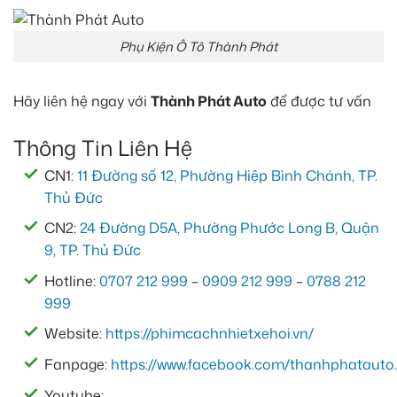
Phụ Kiện Ô Tô Thành Phát
Hãy liên hệ ngay với
Thành Phát Auto
để được tư vấn
Thông Tin Liên Hệ
CN1:
11 Đường số 12, Phường Hiệp Bình Chánh, TP.
Thủ Đức
CN2:
24 Đường D5A, Phường Phước Long B, Quận
9, TP. Thủ Đức
Hotline:
0707 212 999
–
0909 212 999
–
0788 212
999
Website:
https://phimcachnhietxehoi.vn/
Fanpage:
https://www.facebook.com/thanhphatauto.
Youtube: