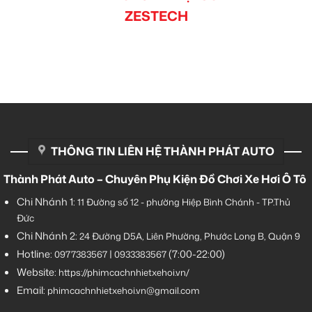
ZESTECH
THÔNG TIN LIÊN HỆ THÀNH PHÁT AUTO
Thành Phát Auto – Chuyên Phụ Kiện Đồ Chơi Xe Hơi Ô Tô
Chi Nhánh 1:
11 Đường số 12 - phường Hiệp Bình Chánh - TP.Thủ
Đức
Chi Nhánh 2:
24 Đường D5A, Liên Phường, Phước Long B, Quận 9
Hotline:
|
(7:00-22:00)
0977383567
0933383567
Website:
https://phimcachnhietxehoi.vn/
Email:
phimcachnhietxehoi.vn@gmail.com