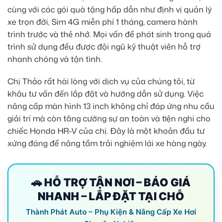
cùng với các gói quà tặng hấp dẫn như định vị quản lý
xe trọn đời, Sim 4G miễn phí 1 tháng, camera hành
trình trước và thẻ nhớ. Mọi vấn đề phát sinh trong quá
trình sử dụng đều được đội ngũ kỹ thuật viên hỗ trợ
nhanh chóng và tận tình.
Chị Thảo rất hài lòng với dịch vụ của chúng tôi, từ
khâu tư vấn đến lắp đặt và hướng dẫn sử dụng. Việc
nâng cấp màn hình 13 inch không chỉ đáp ứng nhu cầu
giải trí mà còn tăng cường sự an toàn và tiện nghi cho
chiếc Honda HR-V của chị. Đây là một khoản đầu tư
xứng đáng để nâng tầm trải nghiệm lái xe hàng ngày.
🚗 HỖ TRỢ TẬN NƠI – BÁO GIÁ
NHANH – LẮP ĐẶT TẠI CHỖ
Thành Phát Auto – Phụ Kiện & Nâng Cấp Xe Hơi