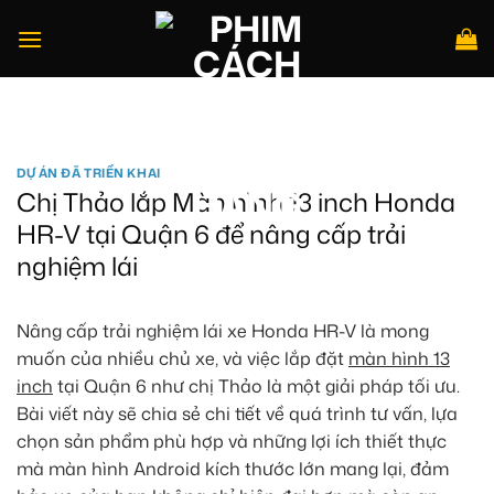
Bỏ
qua
nội
dung
Tìm
kiếm:
DỰ ÁN ĐÃ TRIỂN KHAI
Chị Thảo lắp Màn hình 13 inch Honda
HR-V tại Quận 6 để nâng cấp trải
nghiệm lái
Nâng cấp trải nghiệm lái xe Honda HR-V là mong
muốn của nhiều chủ xe, và việc lắp đặt
màn hình 13
inch
tại Quận 6 như chị Thảo là một giải pháp tối ưu.
Bài viết này sẽ chia sẻ chi tiết về quá trình tư vấn, lựa
chọn sản phẩm phù hợp và những lợi ích thiết thực
mà màn hình Android kích thước lớn mang lại, đảm