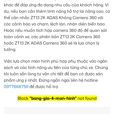
khác để đáp ứng đa dạng nhu cầu của khách hàng. Ví
dụ, nếu bạn cần thêm tính năng hỗ trợ lái nâng cao, có
thể cân nhắc ZT13 2K ADAS Không Camera 360 với
các cảnh báo va chạm, lệch làn, nhận diện biển báo.
Hoặc nếu muốn tích hợp camera 360 độ để quan sát
toàn cảnh xe, các phiên bản ZT13 2K Camera 360
hoặc ZT13 2K ADAS Camera 360 sẽ là lựa chọn lý
tưởng.
Việc lựa chọn màn hình phù hợp phụ thuộc vào ngân
sách và các tính năng ưu tiên của từng chủ xe. Chúng
tôi luôn sẵn lòng tư vấn chi tiết để bạn có được sản
phẩm ưng ý nhất. Đừng ngần ngại liên hệ hotline
0977666759
để được hỗ trợ.
Block
"bang-gia-4-man-hinh"
not found