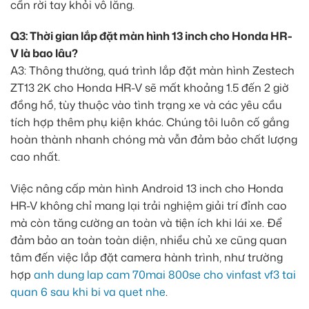
cần rời tay khỏi vô lăng.
Q3: Thời gian lắp đặt màn hình 13 inch cho Honda HR-
V là bao lâu?
A3: Thông thường, quá trình lắp đặt màn hình Zestech
ZT13 2K cho Honda HR-V sẽ mất khoảng 1.5 đến 2 giờ
đồng hồ, tùy thuộc vào tình trạng xe và các yêu cầu
tích hợp thêm phụ kiện khác. Chúng tôi luôn cố gắng
hoàn thành nhanh chóng mà vẫn đảm bảo chất lượng
cao nhất.
Việc nâng cấp màn hình Android 13 inch cho Honda
HR-V không chỉ mang lại trải nghiệm giải trí đỉnh cao
mà còn tăng cường an toàn và tiện ích khi lái xe. Để
đảm bảo an toàn toàn diện, nhiều chủ xe cũng quan
tâm đến việc lắp đặt camera hành trình, như trường
hợp
anh dung lap cam 70mai 800se cho vinfast vf3 tai
quan 6 sau khi bi va quet nhe
.