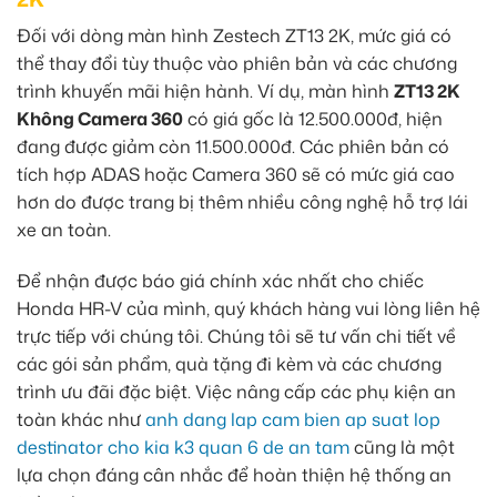
Đối với dòng màn hình Zestech ZT13 2K, mức giá có
thể thay đổi tùy thuộc vào phiên bản và các chương
trình khuyến mãi hiện hành. Ví dụ, màn hình
ZT13 2K
Không Camera 360
có giá gốc là 12.500.000đ, hiện
đang được giảm còn 11.500.000đ. Các phiên bản có
tích hợp ADAS hoặc Camera 360 sẽ có mức giá cao
hơn do được trang bị thêm nhiều công nghệ hỗ trợ lái
xe an toàn.
Để nhận được báo giá chính xác nhất cho chiếc
Honda HR-V của mình, quý khách hàng vui lòng liên hệ
trực tiếp với chúng tôi. Chúng tôi sẽ tư vấn chi tiết về
các gói sản phẩm, quà tặng đi kèm và các chương
trình ưu đãi đặc biệt. Việc nâng cấp các phụ kiện an
toàn khác như
anh dang lap cam bien ap suat lop
destinator cho kia k3 quan 6 de an tam
cũng là một
lựa chọn đáng cân nhắc để hoàn thiện hệ thống an