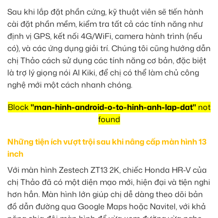
Sau khi lắp đặt phần cứng, kỹ thuật viên sẽ tiến hành
cài đặt phần mềm, kiểm tra tất cả các tính năng như
định vị GPS, kết nối 4G/WiFi, camera hành trình (nếu
có), và các ứng dụng giải trí. Chúng tôi cũng hướng dẫn
chị Thảo cách sử dụng các tính năng cơ bản, đặc biệt
là trợ lý giọng nói AI Kiki, để chị có thể làm chủ công
nghệ mới một cách nhanh chóng.
Block
"man-hinh-android-o-to-hinh-anh-lap-dat"
not
found
Những tiện ích vượt trội sau khi nâng cấp màn hình 13
inch
Với màn hình Zestech ZT13 2K, chiếc Honda HR-V của
chị Thảo đã có một diện mạo mới, hiện đại và tiện nghi
hơn hẳn. Màn hình lớn giúp chị dễ dàng theo dõi bản
đồ dẫn đường qua Google Maps hoặc Navitel, với khả