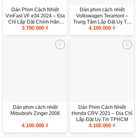
Dán Phim Cách Nhiệt
Dán phim cách nhiệt
VinFast VF e34 2024 – Địa
Volkswagen Teramont –
Chỉ Lắp Đặt Chính Hãng
Trung Tâm Lắp Đặt Uy Tín
3.700.000
₫
4.100.000
₫
TPHCM
TPHCM
Add to
Add to
wishlist
wishlist
Dán phim cách nhiệt
Dán Phim Cách Nhiệt
Mitsubishi Zinger 2006
Honda CRV 2021 – Địa Chỉ
Lắp Đặt Uy Tín TPHCM
4.100.000
₫
4.100.000
₫