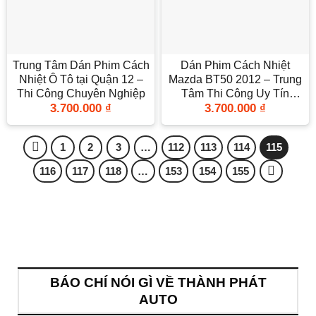
Trung Tâm Dán Phim Cách
Dán Phim Cách Nhiệt
Nhiệt Ô Tô tại Quận 12 –
Mazda BT50 2012 – Trung
Thi Công Chuyên Nghiệp
Tâm Thi Công Uy Tín
3.700.000
₫
3.700.000
₫
TPHCM
1
2
3
…
112
113
114
115
116
117
118
…
153
154
155
BÁO CHÍ NÓI GÌ VỀ THÀNH PHÁT
AUTO