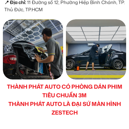
📍 Địa chỉ:
11 Đường số 12, Phường Hiệp Bình Chánh, TP.
Thủ Đức, TP.HCM
THÀNH PHÁT AUTO CÓ PHÒNG DÁN PHIM
TIÊU CHUẨN 3M
THÀNH PHÁT AUTO LÀ ĐẠI SỨ MÀN HÌNH
ZESTECH