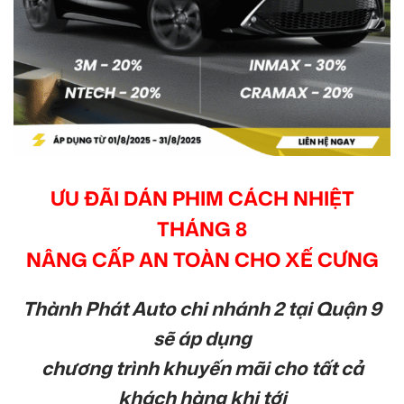
ƯU ĐÃI DÁN PHIM CÁCH NHIỆT
THÁNG 8
NÂNG CẤP AN TOÀN CHO XẾ CƯNG
Thành Phát Auto chi nhánh 2 tại Quận 9
sẽ áp dụng
chương trình khuyến mãi cho tất cả
khách hàng khi tới