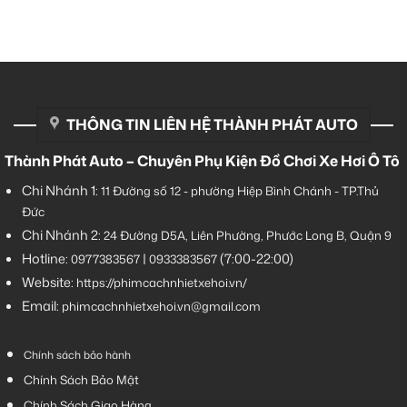
THÔNG TIN LIÊN HỆ THÀNH PHÁT AUTO
Thành Phát Auto – Chuyên Phụ Kiện Đồ Chơi Xe Hơi Ô Tô
Chi Nhánh 1:
11 Đường số 12 - phường Hiệp Bình Chánh - TP.Thủ
Đức
Chi Nhánh 2:
24 Đường D5A, Liên Phường, Phước Long B, Quận 9
Hotline:
|
(7:00-22:00)
0977383567
0933383567
Website:
https://phimcachnhietxehoi.vn/
Email:
phimcachnhietxehoi.vn@gmail.com
Chính sách bảo hành
Chính Sách Bảo Mật
Chính Sách Giao Hàng