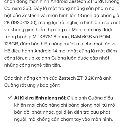
chọn dòng màn hình Android Zestech ZT13 2K Không
Camera 360. Đây là một trong những sản phẩm nổi
bật của Zestech với màn hình lớn 13 inch độ phân giải
2K (1920×1200), mang lại trải nghiệm hình ảnh sắc nét
và không gian hiển thị rộng rãi. Màn hình này được
trang bị chip MTK8781 8 nhân, RAM 6GB và ROM
128GB, đảm bảo hiệu năng mượt mà cho mọi tác vụ.
Hệ điều hành Android 14 mới nhất cũng là một điểm
cộng lớn, giúp xe anh Cường luôn được cập nhật
những công nghệ tiên tiến.
Các tính năng chính của Zestech ZT13 2K mà anh
Cường rất ưng ý bao gồm:
AI Kiki ra lệnh giọng nói:
Giúp anh Cường điều
khiển mọi chức năng chỉ bằng giọng nói, từ mở
bản đồ, phát nhạc, gọi điện đến tra cứu phạt
nguội, mà không cần chạm tay vào màn hình.