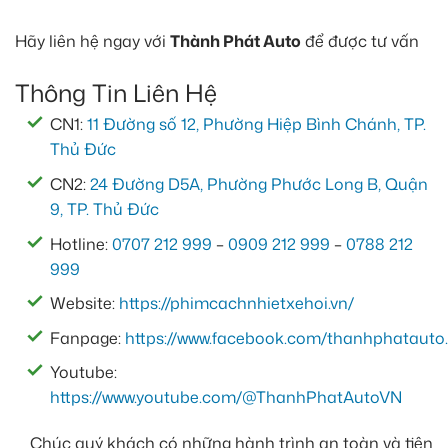
Hãy liên hệ ngay với
Thành Phát Auto
để được tư vấn
Thông Tin Liên Hệ
CN1:
11 Đường số 12, Phường Hiệp Bình Chánh, TP.
Thủ Đức
CN2:
24 Đường D5A, Phường Phước Long B, Quận
9, TP. Thủ Đức
Hotline:
0707 212 999
–
0909 212 999
–
0788 212
999
Website:
https://phimcachnhietxehoi.vn/
Fanpage:
https://www.facebook.com/thanhphatauto.
Youtube:
https://www.youtube.com/@ThanhPhatAutoVN
Chúc quý khách có những hành trình an toàn và tiện