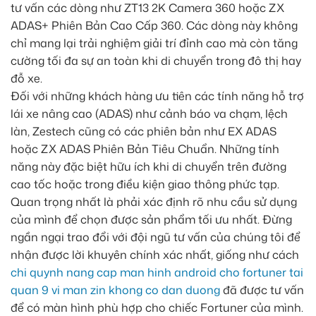
tư vấn các dòng như ZT13 2K Camera 360 hoặc ZX
ADAS+ Phiên Bản Cao Cấp 360. Các dòng này không
chỉ mang lại trải nghiệm giải trí đỉnh cao mà còn tăng
cường tối đa sự an toàn khi di chuyển trong đô thị hay
đỗ xe.
Đối với những khách hàng ưu tiên các tính năng hỗ trợ
lái xe nâng cao (ADAS) như cảnh báo va chạm, lệch
làn, Zestech cũng có các phiên bản như EX ADAS
hoặc ZX ADAS Phiên Bản Tiêu Chuẩn. Những tính
năng này đặc biệt hữu ích khi di chuyển trên đường
cao tốc hoặc trong điều kiện giao thông phức tạp.
Quan trọng nhất là phải xác định rõ nhu cầu sử dụng
của mình để chọn được sản phẩm tối ưu nhất. Đừng
ngần ngại trao đổi với đội ngũ tư vấn của chúng tôi để
nhận được lời khuyên chính xác nhất, giống như cách
chi quynh nang cap man hinh android cho fortuner tai
quan 9 vi man zin khong co dan duong
đã được tư vấn
để có màn hình phù hợp cho chiếc Fortuner của mình.