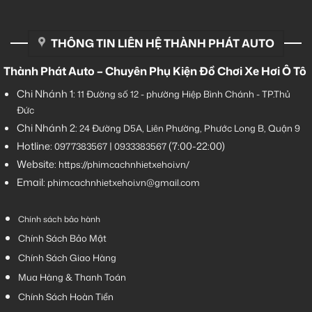
THÔNG TIN LIÊN HỆ THÀNH PHÁT AUTO
Thành Phát Auto – Chuyên Phụ Kiện Đồ Chơi Xe Hơi Ô Tô
Chi Nhánh 1:
11 Đường số 12 - phường Hiệp Bình Chánh - TP.Thủ
Đức
Chi Nhánh 2:
24 Đường D5A, Liên Phường, Phước Long B, Quận 9
Hotline:
|
(7:00-22:00)
0977383567
0933383567
Website:
https://phimcachnhietxehoi.vn/
Email:
phimcachnhietxehoi.vn@gmail.com
Chính sách bảo hành
Chính Sách Bảo Mật
Chính Sách Giao Hàng
Mua Hàng & Thanh Toán
Chính Sách Hoàn Tiền