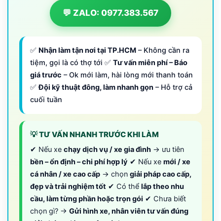
💬 ZALO: 0977.383.567
✅
Nhận làm tận nơi tại TP.HCM
– Không cần ra
tiệm, gọi là có thợ tới ✅
Tư vấn miễn phí – Báo
giá trước
– Ok mới làm, hài lòng mới thanh toán
✅
Đội kỹ thuật đông, làm nhanh gọn
– Hỗ trợ cả
cuối tuần
💡 TƯ VẤN NHANH TRƯỚC KHI LÀM
✔ Nếu xe
chạy dịch vụ / xe gia đình
→ ưu tiên
bền – ổn định – chi phí hợp lý
✔ Nếu xe
mới / xe
cá nhân / xe cao cấp
→ chọn
giải pháp cao cấp,
đẹp và trải nghiệm tốt
✔ Có thể
lắp theo nhu
cầu, làm từng phần hoặc trọn gói
✔ Chưa biết
chọn gì? →
Gửi hình xe, nhân viên tư vấn đúng