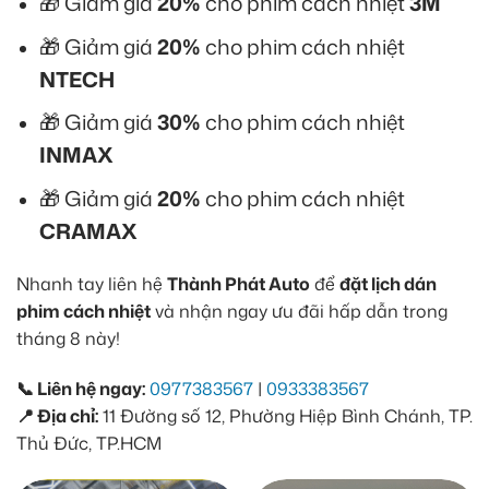
🎁 Giảm giá
20%
cho phim cách nhiệt
3M
🎁 Giảm giá
20%
cho phim cách nhiệt
NTECH
🎁 Giảm giá
30%
cho phim cách nhiệt
INMAX
🎁 Giảm giá
20%
cho phim cách nhiệt
CRAMAX
Nhanh tay liên hệ
Thành Phát Auto
để
đặt lịch dán
phim cách nhiệt
và nhận ngay ưu đãi hấp dẫn trong
tháng 8 này!
📞 Liên hệ ngay:
0977383567
|
0933383567
📍 Địa chỉ:
11 Đường số 12, Phường Hiệp Bình Chánh, TP.
Thủ Đức, TP.HCM