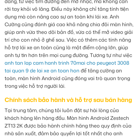
dàng, từ việc tìm đường đến mở nhạc, mà không cần
rời tay khỏi vô lăng. Điều này không chỉ tăng tính tiện
dụng mà còn nâng cao sự an toàn khi lái xe. Anh
Cường cũng đánh giá cao khả năng chia đôi màn hình,
giúp anh vừa theo dõi bản đồ, vừa có thể mở video giải
trí cho con nhỏ ở ghế sau. Việc có thêm các tính năng
hỗ trợ lái xe an toàn cũng là một điểm cộng lớn, giúp
anh tự tin hơn trên mọi cung đường. Tương tự như việc
anh tan lap cam hanh trinh 70mai cho peugeot 3008
tai quan 9 de lai xe an toan hon
để tăng cường an
toàn, màn hình Android cũng đóng vai trò quan trọng
trong việc hỗ trợ người lái.
Chính sách bảo hành và hỗ trợ sau bán hàng
Tại trung tâm, chúng tôi luôn đặt sự hài lòng của
khách hàng lên hàng đầu. Màn hình Android Zestech
ZT13 2K được bảo hành chính hãng theo quy định của
nhà sản xuất, đảm bảo quyền lợi tốt nhất cho anh