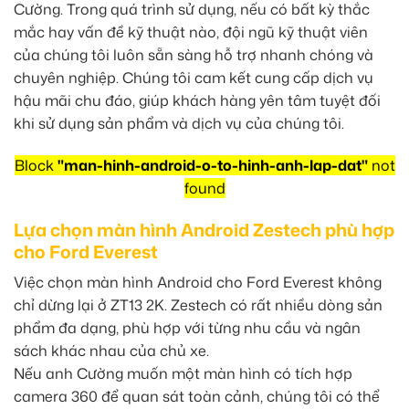
Cường. Trong quá trình sử dụng, nếu có bất kỳ thắc
mắc hay vấn đề kỹ thuật nào, đội ngũ kỹ thuật viên
của chúng tôi luôn sẵn sàng hỗ trợ nhanh chóng và
chuyên nghiệp. Chúng tôi cam kết cung cấp dịch vụ
hậu mãi chu đáo, giúp khách hàng yên tâm tuyệt đối
khi sử dụng sản phẩm và dịch vụ của chúng tôi.
Block
"man-hinh-android-o-to-hinh-anh-lap-dat"
not
found
Lựa chọn màn hình Android Zestech phù hợp
cho Ford Everest
Việc chọn màn hình Android cho Ford Everest không
chỉ dừng lại ở ZT13 2K. Zestech có rất nhiều dòng sản
phẩm đa dạng, phù hợp với từng nhu cầu và ngân
sách khác nhau của chủ xe.
Nếu anh Cường muốn một màn hình có tích hợp
camera 360 để quan sát toàn cảnh, chúng tôi có thể