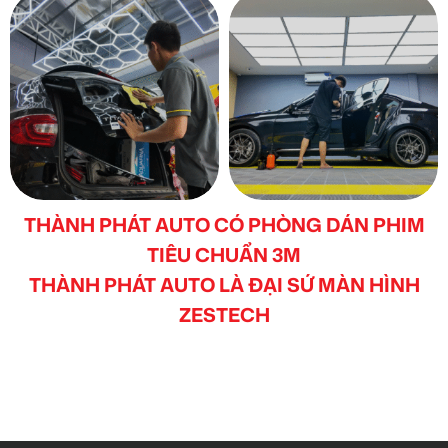
THÀNH PHÁT AUTO CÓ PHÒNG DÁN PHIM
TIÊU CHUẨN 3M
THÀNH PHÁT AUTO LÀ ĐẠI SỨ MÀN HÌNH
ZESTECH