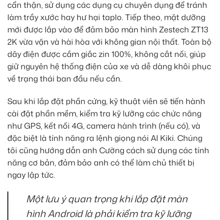
cẩn thận, sử dụng các dụng cụ chuyên dụng để tránh
làm trầy xước hay hư hại taplo. Tiếp theo, mặt dưỡng
mới được lắp vào để đảm bảo màn hình Zestech ZT13
2K vừa vặn và hài hòa với không gian nội thất. Toàn bộ
dây điện được cắm giắc zin 100%, không cắt nối, giúp
giữ nguyên hệ thống điện của xe và dễ dàng khôi phục
về trạng thái ban đầu nếu cần.
Sau khi lắp đặt phần cứng, kỹ thuật viên sẽ tiến hành
cài đặt phần mềm, kiểm tra kỹ lưỡng các chức năng
như GPS, kết nối 4G, camera hành trình (nếu có), và
đặc biệt là tính năng ra lệnh giọng nói AI Kiki. Chúng
tôi cũng hướng dẫn anh Cường cách sử dụng các tính
năng cơ bản, đảm bảo anh có thể làm chủ thiết bị
ngay lập tức.
Một lưu ý quan trọng khi lắp đặt màn
hình Android là phải kiểm tra kỹ lưỡng