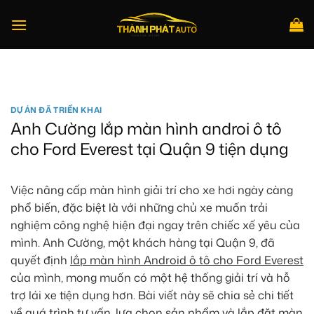
Bỏ
qua
nội
dung
Tìm
kiếm:
DỰ ÁN ĐÃ TRIỂN KHAI
Anh Cường lắp màn hình androi ô tô
cho Ford Everest tại Quận 9 tiện dụng
Việc nâng cấp màn hình giải trí cho xe hơi ngày càng
phổ biến, đặc biệt là với những chủ xe muốn trải
nghiệm công nghệ hiện đại ngay trên chiếc xế yêu của
mình. Anh Cường, một khách hàng tại Quận 9, đã
quyết định
lắp màn hình Android ô tô cho Ford Everest
của mình, mong muốn có một hệ thống giải trí và hỗ
trợ lái xe tiện dụng hơn. Bài viết này sẽ chia sẻ chi tiết
về quá trình tư vấn, lựa chọn sản phẩm và lắp đặt màn