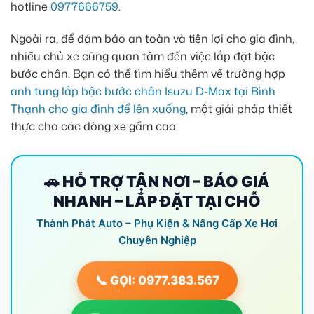
hotline
0977666759
.
Ngoài ra, để đảm bảo an toàn và tiện lợi cho gia đình,
nhiều chủ xe cũng quan tâm đến việc lắp đặt bậc
bước chân. Bạn có thể tìm hiểu thêm về trường hợp
anh tung lắp bậc bước chân Isuzu D-Max tại Bình
Thạnh cho gia đình để lên xuống
, một giải pháp thiết
thực cho các dòng xe gầm cao.
🚗 HỖ TRỢ TẬN NƠI – BÁO GIÁ
NHANH – LẮP ĐẶT TẠI CHỖ
Thành Phát Auto – Phụ Kiện & Nâng Cấp Xe Hơi
Chuyên Nghiệp
📞 GỌI: 0977.383.567