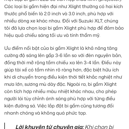
Các loại bi gầm hiện đại như Xlight thường có hai kích
thước phổ biến là 2.0 inch và 3.0 inch, phù hợp với
nhiều dòng xe khác nhau. Đối với Suzuki XL7, chúng
tôi đã lựa chọn loại bi gầm Xlight phù hợp để đảm bảo
hiệu quả chiếu sáng tối ưu và tính thẩm mỹ.
Ưu điểm nổi bật của bi gầm Xlight là khả năng tăng
cường độ sáng lên gấp 3-6 lần so với đèn nguyên bản,
đồng thời mở rộng tầm chiếu xa lên 3-4 lần. Điều này
giúp tài xế có tầm nhìn rõ ràng hơn, đặc biệt hữu ích
khi di chuyển trong điều kiện thời tiết khắc nghiệt như
mưa lớn, sương mù dày đặc. Ngoài ra, bi gầm Xlight
còn tích hợp nhiều màu nhiệt khác nhau, cho phép
người lái tùy chỉnh ánh sáng phù hợp với từng điều
kiện đường sá. Việc lắp đặt bi gầm cũng tương đối
nhanh chóng và không quá phức tạp.
Lời khuyên từ chuyên gia:
Khi chọn bi