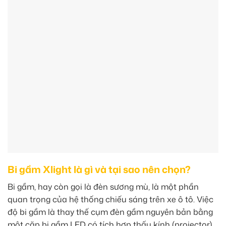
Bi gầm Xlight là gì và tại sao nên chọn?
Bi gầm, hay còn gọi là đèn sương mù, là một phần
quan trọng của hệ thống chiếu sáng trên xe ô tô. Việc
độ bi gầm là thay thế cụm đèn gầm nguyên bản bằng
một cặp bi gầm LED có tích hợp thấu kính (projector).