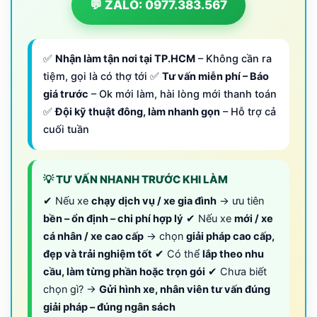
💬 ZALO: 0977.383.567
✅
Nhận làm tận nơi tại TP.HCM
– Không cần ra
tiệm, gọi là có thợ tới ✅
Tư vấn miễn phí – Báo
giá trước
– Ok mới làm, hài lòng mới thanh toán
✅
Đội kỹ thuật đông, làm nhanh gọn
– Hỗ trợ cả
cuối tuần
💡 TƯ VẤN NHANH TRƯỚC KHI LÀM
✔ Nếu xe
chạy dịch vụ / xe gia đình
→ ưu tiên
bền – ổn định – chi phí hợp lý
✔ Nếu xe
mới / xe
cá nhân / xe cao cấp
→ chọn
giải pháp cao cấp,
đẹp và trải nghiệm tốt
✔ Có thể
lắp theo nhu
cầu, làm từng phần hoặc trọn gói
✔ Chưa biết
chọn gì? →
Gửi hình xe, nhân viên tư vấn đúng
giải pháp – đúng ngân sách