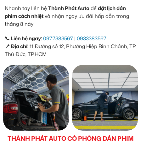
Nhanh tay liên hệ
Thành Phát Auto
để
đặt lịch dán
phim cách nhiệt
và nhận ngay ưu đãi hấp dẫn trong
tháng 8 này!
📞 Liên hệ ngay:
0977383567
|
0933383567
📍 Địa chỉ:
11 Đường số 12, Phường Hiệp Bình Chánh, TP.
Thủ Đức, TP.HCM
THÀNH PHÁT AUTO CÓ PHÒNG DÁN PHIM