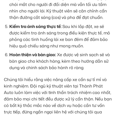
chói mắt cho người đi đối diện mà vẫn tối ưu tầm
nhìn cho người lái. Kỹ thuật viên sẽ căn chỉnh cẩn
thận đường cắt sáng (cos) và pha để đạt chuẩn.
Kiểm tra ánh sáng thực tế:
Sau khi lắp đặt, xe sẽ
được kiểm tra ánh sáng trong điều kiện thực tế, mô
phỏng các tình huống lái xe ban đêm để đảm bảo
hiệu quả chiếu sáng như mong muốn.
Hoàn thiện và bàn giao:
Xe được vệ sinh sạch sẽ và
bàn giao cho khách hàng, kèm theo hướng dẫn sử
dụng và chính sách bảo hành rõ ràng.
Chúng tôi hiểu rằng việc nâng cấp xe cần sự tỉ mỉ và
kinh nghiệm. Đội ngũ kỹ thuật viên tại Thành Phát
Auto luôn làm việc với tinh thần trách nhiệm cao nhất,
đảm bảo mọi chi tiết đều được xử lý cẩn thận. Nếu bạn
có bất kỳ thắc mắc nào về dịch vụ hoặc cần tư vấn
trực tiếp, đừng ngần ngại liên hệ với chúng tôi qua