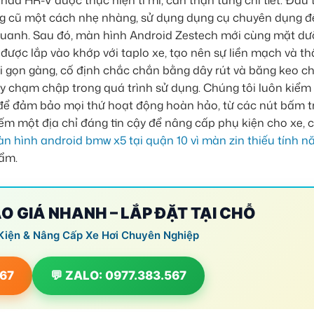
a HR-V được thực hiện tỉ mỉ, cẩn thận từng chi tiết. Đầu t
ng cũ một cách nhẹ nhàng, sử dụng dụng cụ chuyên dụng đ
g quanh. Sau đó, màn hình Android Zestech mới cùng mặt d
 được lắp vào khớp với taplo xe, tạo nên sự liền mạch và 
i gọn gàng, cố định chắc chắn bằng dây rút và băng keo c
 chạm chập trong quá trình sử dụng. Chúng tôi luôn kiểm 
t để đảm bảo mọi thứ hoạt động hoàn hảo, từ các nút bấm t
ếm một địa chỉ đáng tin cậy để nâng cấp phụ kiện cho xe, 
n hình android bmw x5 tại quận 10 vì màn zin thiếu tính n
hẩm.
ÁO GIÁ NHANH – LẮP ĐẶT TẠI CHỖ
Kiện & Nâng Cấp Xe Hơi Chuyên Nghiệp
567
💬 ZALO: 0977.383.567