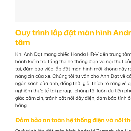
Quy trình lắp đặt màn hình And
tâm
Khi Anh Đạt mang chiếc Honda HR-V đến trung tâm c
hành kiểm tra tổng thể hệ thống điện và nội thất củ
tại, đảm bảo việc lắp đặt màn hình mới không gây ra
năng zin của xe. Chúng tôi tư vấn cho Anh Đạt về 
ngân sách của anh, đồng thời giải thích rõ ràng về 
nghiệm thực tế tại garage, chúng tôi luôn ưu tiên p
giắc cắm zin, tránh cắt nối dây điện, đảm bảo tính
hãng.
Đảm bảo an toàn hệ thống điện và nội th