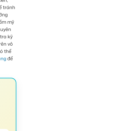
iên,
ể tránh
ưỡng
thẩm mỹ
huyên
tra kỹ
rên vô
có thể
ăng
để