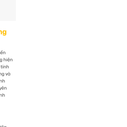
ng
iến
g hiện
 tính
ng và
inh
uyên
ành