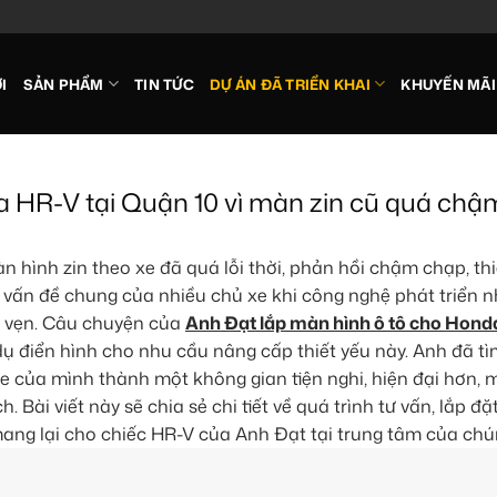
I
SẢN PHẨM
TIN TỨC
DỰ ÁN ĐÃ TRIỂN KHAI
KHUYẾN MÃI
a HR-V tại Quận 10 vì màn zin cũ quá chậ
hình zin theo xe đã quá lỗi thời, phản hồi chậm chạp, th
à vấn đề chung của nhiều chủ xe khi công nghệ phát triển 
ọn vẹn. Câu chuyện của
Anh Đạt lắp màn hình ô tô cho Hon
dụ điển hình cho nhu cầu nâng cấp thiết yếu này. Anh đã t
e của mình thành một không gian tiện nghi, hiện đại hơn, 
. Bài viết này sẽ chia sẻ chi tiết về quá trình tư vấn, lắp đặ
ang lại cho chiếc HR-V của Anh Đạt tại trung tâm của chún