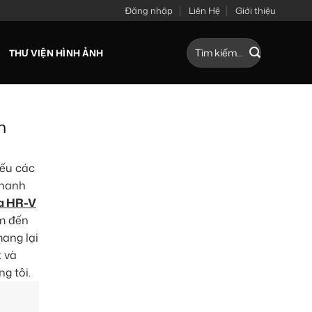
Đăng nhập
Liên Hệ
Giới thiệu
Tìm
THƯ VIỆN HÌNH ẢNH
kiếm:
m
iếu các
nhanh
da HR-V
ìm đến
mang lại
t và
g tôi.