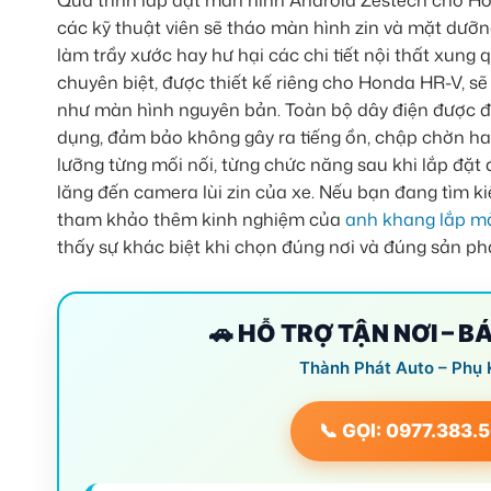
Quá trình lắp đặt màn hình Android Zestech cho Hond
các kỹ thuật viên sẽ tháo màn hình zin và mặt dưỡ
làm trầy xước hay hư hại các chi tiết nội thất xun
chuyên biệt, được thiết kế riêng cho Honda HR-V, sẽ
như màn hình nguyên bản. Toàn bộ dây điện được đ
dụng, đảm bảo không gây ra tiếng ồn, chập chờn hay
lưỡng từng mối nối, từng chức năng sau khi lắp đặ
lăng đến camera lùi zin của xe. Nếu bạn đang tìm ki
tham khảo thêm kinh nghiệm của
anh khang lắp mà
thấy sự khác biệt khi chọn đúng nơi và đúng sản p
🚗 HỖ TRỢ TẬN NƠI – B
Thành Phát Auto – Phụ 
📞 GỌI: 0977.383.