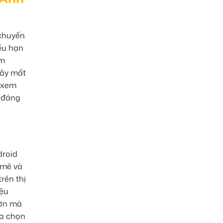
 chuyến
ều hạn
ìm
gây mất
, xem
i đáng
droid
 mẽ và
rên thị
iệu
hơn mà
ựa chọn