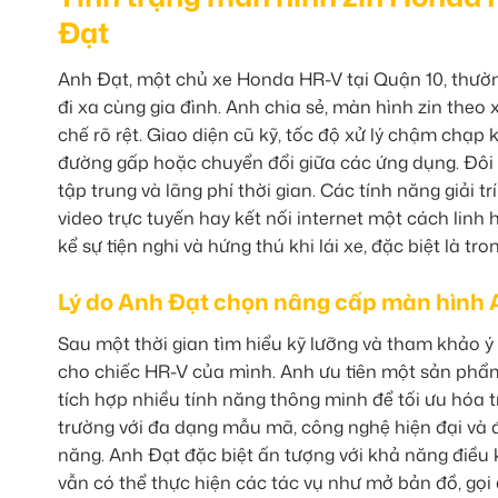
Đạt
Anh Đạt, một chủ xe Honda HR-V tại Quận 10, thườ
đi xa cùng gia đình. Anh chia sẻ, màn hình zin the
chế rõ rệt. Giao diện cũ kỹ, tốc độ xử lý chậm chạp 
đường gấp hoặc chuyển đổi giữa các ứng dụng. Đôi k
tập trung và lãng phí thời gian. Các tính năng giải
video trực tuyến hay kết nối internet một cách linh 
kể sự tiện nghi và hứng thú khi lái xe, đặc biệt là tr
Lý do Anh Đạt chọn nâng cấp màn hình 
Sau một thời gian tìm hiểu kỹ lưỡng và tham khảo ý
cho chiếc HR-V của mình. Anh ưu tiên một sản phẩm
tích hợp nhiều tính năng thông minh để tối ưu hóa t
trường với đa dạng mẫu mã, công nghệ hiện đại và 
năng. Anh Đạt đặc biệt ấn tượng với khả năng điều k
vẫn có thể thực hiện các tác vụ như mở bản đồ, gọi