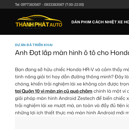
Bỏ
Tel:
0977383567
-
0933383567
(7:00-22:00)
qua
nội
DÁN PHIM CÁCH NHIỆT XE HƠ
dung
DỰ ÁN ĐÃ TRIỂN KHAI
Anh Đạt lắp màn hình ô tô cho Hond
Bạn đang sở hữu chiếc Honda HR-V và cảm thấy màn 
tính năng giải trí hay dẫn đường thông minh? Đây l
chóng, khiến trải nghiệm lái xe không còn được tr
tại Quận 10 vì màn zin cũ quá chậm
chính là một ví 
giải pháp màn hình Android Zestech để biến chiếc x
trải nghiệm lái xe mượt mà, an toàn và đầy đủ tiện ích
những lợi ích thiết thực mà màn hình Android mới m