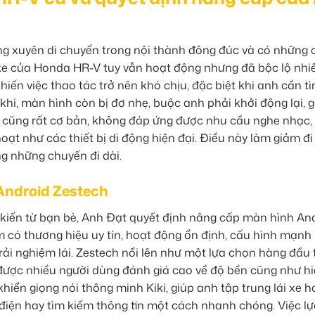
ng xuyên di chuyển trong nội thành đông đúc và có những
o xe của Honda HR-V tuy vẫn hoạt động nhưng đã bộc lộ nhi
khiến việc thao tác trở nên khó chịu, đặc biệt khi anh cần t
hi, màn hình còn bị đơ nhẹ, buộc anh phải khởi động lại, 
 trí cũng rất cơ bản, không đáp ứng được nhu cầu nghe nhạc
hoạt như các thiết bị di động hiện đại. Điều này làm giảm đ
ong những chuyến đi dài.
Android Zestech
 kiến từ bạn bè, Anh Đạt quyết định nâng cấp màn hình An
 có thương hiệu uy tín, hoạt động ổn định, cấu hình mạnh
rải nghiệm lái. Zestech nổi lên như một lựa chọn hàng đầu t
được nhiều người dùng đánh giá cao về độ bền cũng như h
hiển giọng nói thông minh Kiki, giúp anh tập trung lái xe 
 điện hay tìm kiếm thông tin một cách nhanh chóng. Việc l