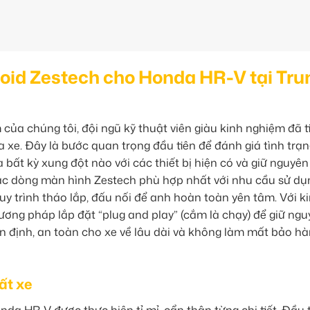
roid Zestech cho Honda HR-V tại Tru
ủa chúng tôi, đội ngũ kỹ thuật viên giàu kinh nghiệm đã t
a xe. Đây là bước quan trọng đầu tiên để đánh giá tình trạn
 bất kỳ xung đột nào với các thiết bị hiện có và giữ nguyên
các dòng màn hình Zestech phù hợp nhất với nhu cầu sử dụ
quy trình tháo lắp, đấu nối để anh hoàn toàn yên tâm. Với k
hương pháp lắp đặt “plug and play” (cắm là chạy) để giữ ng
 ổn định, an toàn cho xe về lâu dài và không làm mất bảo h
ất xe