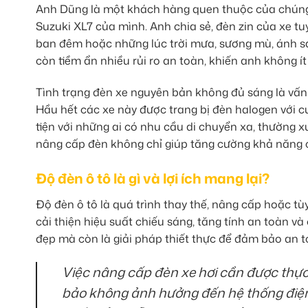
Anh Dũng là một khách hàng quen thuộc của chúng t
Suzuki XL7 của mình. Anh chia sẻ, đèn zin của xe tu
ban đêm hoặc những lúc trời mưa, sương mù, ánh s
còn tiềm ẩn nhiều rủi ro an toàn, khiến anh không ít
Tình trạng đèn xe nguyên bản không đủ sáng là vấn
Hầu hết các xe này được trang bị đèn halogen với c
tiện với những ai có nhu cầu di chuyển xa, thường xu
nâng cấp đèn không chỉ giúp tăng cường khả năng c
Độ đèn ô tô là gì và lợi ích mang lại?
Độ đèn ô tô là quá trình thay thế, nâng cấp hoặc t
cải thiện hiệu suất chiếu sáng, tăng tính an toàn và
đẹp mà còn là giải pháp thiết thực để đảm bảo an 
Việc nâng cấp đèn xe hơi cần được thực 
bảo không ảnh hưởng đến hệ thống điện 