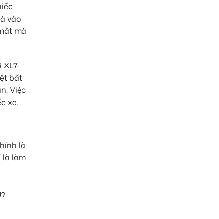
hiếc
là vào
 mắt mà
 XL7.
ệt bất
n. Việc
c xe.
hính là
 là làm
m
n