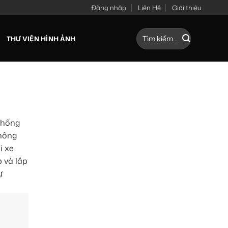
Đăng nhập
Liên Hệ
Giới thiệu
Tìm
THƯ VIỆN HÌNH ẢNH
kiếm:
thống
hông
i xe
 và lắp
ự