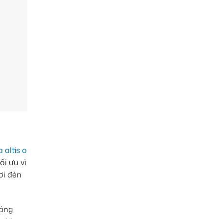
 altis o
ối ưu vì
ơi đèn
sáng