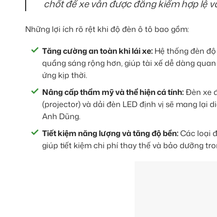
chốt để xe vẫn được đăng kiểm hợp lệ v
Những lợi ích rõ rệt khi độ đèn ô tô bao gồm:
Tăng cường an toàn khi lái xe:
Hệ thống đèn độ 
quầng sáng rộng hơn, giúp tài xế dễ dàng quan 
ứng kịp thời.
Nâng cấp thẩm mỹ và thể hiện cá tính:
Đèn xe đ
(projector) và dải đèn LED định vị sẽ mang lại 
Anh Dũng.
Tiết kiệm năng lượng và tăng độ bền:
Các loại đ
giúp tiết kiệm chi phí thay thế và bảo dưỡng tro