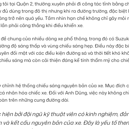
ôi tại Quận 2, thường xuyên phải đi công tác tỉnh bằng c
y đủ dùng trong đô thị nhưng khi ra đường trường, đặc biệt 
áng trở nên quá yếu. Tầm nhìn hạn chế không chỉ gây mỏi
 lần phải căng thẳng khi điều khiển xe.
 đề chung của nhiều dòng xe phổ thông, trong đó có Suzuki
ường độ sáng thấp và vùng chiếu sáng hẹp. Điều này đặc bi
yên đối mặt với các điều kiện đường sá và thời tiết khó khă
hiếu sáng mà còn cải thiện đáng kể tính thẩm mỹ cho chiế
ùy chỉnh hệ thống chiếu sáng nguyên bản của xe. Mục đích c
 cá nhân hóa chiếc xe. Đối với Anh Dũng, việc này không chỉ
toàn trên những cung đường dài.
hiện bởi đội ngũ kỹ thuật viên có kinh nghiệm, đả
và kết cấu nguyên bản của xe. Đây là yếu tố the