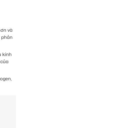
hơn và
à phản
u kính
 của
logen,