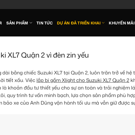
I
SẢN PHẨM
TIN TỨC
DỰ ÁN ĐÃ TRIỂN KHAI
KHUYẾN MÃI
i XL7 Quận 2 vì đèn zin yếu
dài bằng chiếc Suzuki XL7 tại Quận 2, luôn trăn trở về hệ 
ời tiết xấu. Việc
lắp bi gầm Xlight cho Suzuki XL7 Quận 2
k
là khoản đầu tư thiết yếu cho sự an toàn và trải nghiệm lá
tôi, quy trình tư vấn minh bạch, lựa chọn sản phẩm phù hợp
ảm bảo xe của Anh Dũng vận hành tối ưu mà vẫn giữ được s