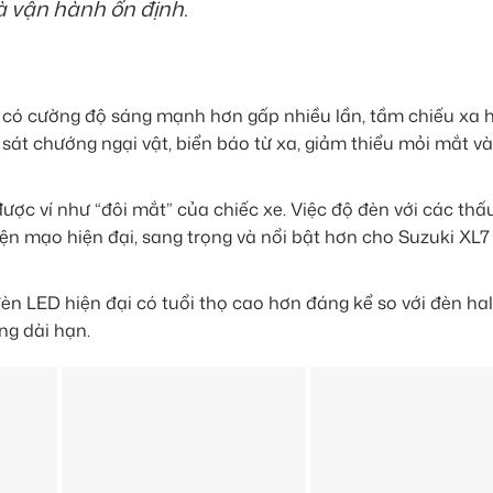
à vận hành ổn định.
có cường độ sáng mạnh hơn gấp nhiều lần, tầm chiếu xa 
sát chướng ngại vật, biển báo từ xa, giảm thiểu mỏi mắt v
ược ví như “đôi mắt” của chiếc xe. Việc độ đèn với các thấ
diện mạo hiện đại, sang trọng và nổi bật hơn cho Suzuki XL7
èn LED hiện đại có tuổi thọ cao hơn đáng kể so với đèn ha
ng dài hạn.