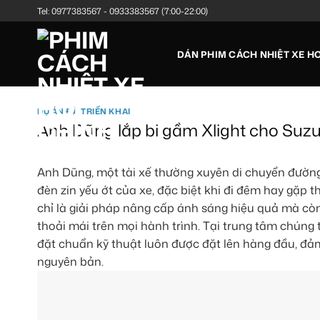
Bỏ
Tel:
0977383567
-
0933383567
(7:00-22:00)
qua
nội
DÁN PHIM CÁCH NHIỆT XE HƠ
dung
DỰ ÁN ĐÃ TRIỂN KHAI
Anh Dũng lắp bi gầm Xlight cho Suzuk
Anh Dũng, một tài xế thường xuyên di chuyển đường 
đèn zin yếu ớt của xe, đặc biệt khi đi đêm hay gặp th
chỉ là giải pháp nâng cấp ánh sáng hiệu quả mà còn 
thoải mái trên mọi hành trình. Tại trung tâm chúng 
đặt chuẩn kỹ thuật luôn được đặt lên hàng đầu, đ
nguyên bản.