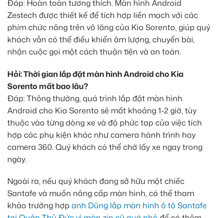
Đáp: Hoàn toàn tương thích. Màn hình Android
Zestech được thiết kế để tích hợp liền mạch với các
phím chức năng trên vô lăng của Kia Sorento, giúp quý
khách vẫn có thể điều khiển âm lượng, chuyển bài,
nhận cuộc gọi một cách thuận tiện và an toàn.
Hỏi: Thời gian lắp đặt màn hình Android cho Kia
Sorento mất bao lâu?
Đáp: Thông thường, quá trình lắp đặt màn hình
Android cho Kia Sorento sẽ mất khoảng 1-2 giờ, tùy
thuộc vào từng dòng xe và độ phức tạp của việc tích
hợp các phụ kiện khác như camera hành trình hay
camera 360. Quý khách có thể chờ lấy xe ngay trong
ngày.
Ngoài ra, nếu quý khách đang sở hữu một chiếc
Santafe và muốn nâng cấp màn hình, có thể tham
khảo trường hợp
anh Dũng lắp màn hình ô tô Santafe
tại Quận Thủ Đức vì màn zin cũ quá nhỏ
để có thêm