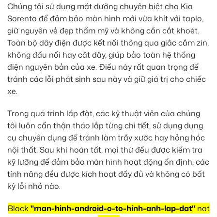
Chúng tôi sử dụng mặt dưỡng chuyên biệt cho Kia
Sorento để đảm bảo màn hình mới vừa khít với taplo,
giữ nguyên vẻ đẹp thẩm mỹ và không cần cắt khoét.
Toàn bộ dây điện được kết nối thông qua giắc cắm zin,
không đấu nối hay cắt dây, giúp bảo toàn hệ thống
điện nguyên bản của xe. Điều này rất quan trọng để
tránh các lỗi phát sinh sau này và giữ giá trị cho chiếc
xe.
Trong quá trình lắp đặt, các kỹ thuật viên của chúng
tôi luôn cẩn thận tháo lắp từng chi tiết, sử dụng dụng
cụ chuyên dụng để tránh làm trầy xước hay hỏng hóc
nội thất. Sau khi hoàn tất, mọi thứ đều được kiểm tra
kỹ lưỡng để đảm bảo màn hình hoạt động ổn định, các
tính năng đều được kích hoạt đầy đủ và không có bất
kỳ lỗi nhỏ nào.
Block
"man-hinh-android-o-to-hinh-anh-lap-dat"
not