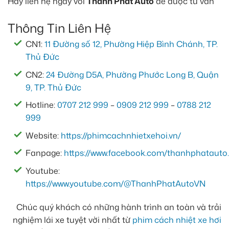
Hãy liên hệ ngay với
Thành Phát Auto
để được tư vấn
Thông Tin Liên Hệ
CN1:
11 Đường số 12, Phường Hiệp Bình Chánh, TP.
Thủ Đức
CN2:
24 Đường D5A, Phường Phước Long B, Quận
9, TP. Thủ Đức
Hotline:
0707 212 999
–
0909 212 999
–
0788 212
999
Website:
https://phimcachnhietxehoi.vn/
Fanpage:
https://www.facebook.com/thanhphatauto.
Youtube:
https://www.youtube.com/@ThanhPhatAutoVN
Chúc quý khách có những hành trình an toàn và trải
nghiệm lái xe tuyệt vời nhất từ
phim cách nhiệt xe hơi