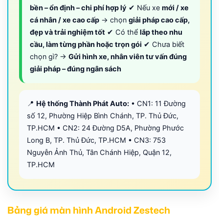
bền – ổn định – chi phí hợp lý
✔ Nếu xe
mới / xe
cá nhân / xe cao cấp
→ chọn
giải pháp cao cấp,
đẹp và trải nghiệm tốt
✔ Có thể
lắp theo nhu
cầu, làm từng phần hoặc trọn gói
✔ Chưa biết
chọn gì? →
Gửi hình xe, nhân viên tư vấn đúng
giải pháp – đúng ngân sách
📍
Hệ thống Thành Phát Auto:
• CN1: 11 Đường
số 12, Phường Hiệp Bình Chánh, TP. Thủ Đức,
TP.HCM • CN2: 24 Đường D5A, Phường Phước
Long B, TP. Thủ Đức, TP.HCM • CN3: 753
Nguyễn Ảnh Thủ, Tân Chánh Hiệp, Quận 12,
TP.HCM
Bảng giá màn hình Android Zestech