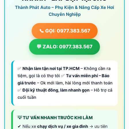
Thành Phát Auto – Phụ Kiện & Nâng Cấp Xe Hơi
Chuyên Nghiệp
📞 GỌI: 0977.383.567
💬 ZALO: 0977.383.567
✅
Nhận làm tận nơi tại TP.HCM
– Không cần ra
tiệm, gọi là có thợ tới ✅
Tư vấn miễn phí – Báo
giá trước
– Ok mới làm, hài lòng mới thanh toán
✅
Đội kỹ thuật đông, làm nhanh gọn
– Hỗ trợ cả
cuối tuần
💡 TƯ VẤN NHANH TRƯỚC KHI LÀM
✔ Nếu xe
chạy dịch vụ / xe gia đình
→ ưu tiên