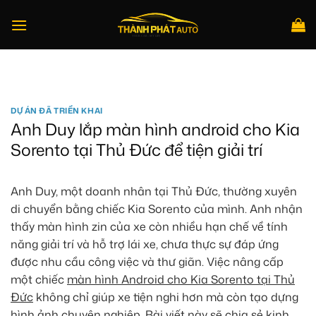
Bỏ
qua
nội
dung
Tìm
kiếm:
DỰ ÁN ĐÃ TRIỂN KHAI
Anh Duy lắp màn hình android cho Kia
Sorento tại Thủ Đức để tiện giải trí
Anh Duy, một doanh nhân tại Thủ Đức, thường xuyên
di chuyển bằng chiếc Kia Sorento của mình. Anh nhận
thấy màn hình zin của xe còn nhiều hạn chế về tính
năng giải trí và hỗ trợ lái xe, chưa thực sự đáp ứng
được nhu cầu công việc và thư giãn. Việc nâng cấp
một chiếc
màn hình Android cho Kia Sorento tại Thủ
Đức
không chỉ giúp xe tiện nghi hơn mà còn tạo dựng
hình ảnh chuyên nghiệp. Bài viết này sẽ chia sẻ kinh