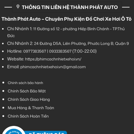
THÔNG TIN LIÊN HỆ THÀNH PHÁT AUTO
Thành Phát Auto – Chuyên Phụ Kiện Đồ Chơi Xe Hơi Ô Tô
Chi Nhánh 1:
11 Đường số 12 - phường Hiệp Bình Chánh - TP.Thủ
Đức
Chi Nhánh 2:
24 Đường D5A, Liên Phường, Phước Long B, Quận 9
Hotline:
|
(7:00-22:00)
0977383567
0933383567
Website:
https://phimcachnhietxehoi.vn/
Email:
phimcachnhietxehoi.vn@gmail.com
Chính sách bảo hành
Chính Sách Bảo Mật
Chính Sách Giao Hàng
Mua Hàng & Thanh Toán
Chính Sách Hoàn Tiền