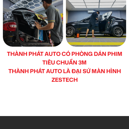
THÀNH PHÁT AUTO CÓ PHÒNG DÁN PHIM
TIÊU CHUẨN 3M
THÀNH PHÁT AUTO LÀ ĐẠI SỨ MÀN HÌNH
ZESTECH