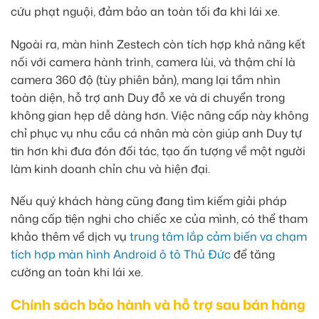
cứu phạt nguội, đảm bảo an toàn tối đa khi lái xe.
Ngoài ra, màn hình Zestech còn tích hợp khả năng kết
nối với camera hành trình, camera lùi, và thậm chí là
camera 360 độ (tùy phiên bản), mang lại tầm nhìn
toàn diện, hỗ trợ anh Duy đỗ xe và di chuyển trong
không gian hẹp dễ dàng hơn. Việc nâng cấp này không
chỉ phục vụ nhu cầu cá nhân mà còn giúp anh Duy tự
tin hơn khi đưa đón đối tác, tạo ấn tượng về một người
làm kinh doanh chỉn chu và hiện đại.
Nếu quý khách hàng cũng đang tìm kiếm giải pháp
nâng cấp tiện nghi cho chiếc xe của mình, có thể tham
khảo thêm về dịch vụ
trung tâm lắp cảm biến va chạm
tích hợp màn hình Android ô tô Thủ Đức
để tăng
cường an toàn khi lái xe.
Chính sách bảo hành và hỗ trợ sau bán hàng