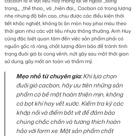
cacbon là vì vật liệu này mang lại vẻ ngoài _sang
trọng_, _thể thao_ và _hiện đại_. Cacbon có trọng lượng
nhẹ nhưng độ bền cao, chịu được các điều kiện thời
tiết khắc nghiệt, không bị ăn mòn hay phai màu theo
thời gian như các vật liệu nhựa thông thường. Anh Huy
cũng đặc biệt quan tâm đến việc sản phẩm phải có
nguồn gốc rõ ràng, chất lượng đảm bảo để tránh tình
trạng đuôi gió bị cong vênh, nứt gãy sau một thời gian
sử dụng, gây mất an toàn và thẩm mỹ.
Mẹo nhỏ từ chuyên gia:
Khi lựa chọn
đuôi gió cacbon, hãy ưu tiên những sản
phẩm có bề mặt hoàn thiện mịn, không
có bọt khí hay vết xước. Kiểm tra kỹ các
khớp nối và điểm bắt vít để đảm bảo
chúng chắc chắn và tương thích hoàn
hảo với form xe. Một sản phẩm chất