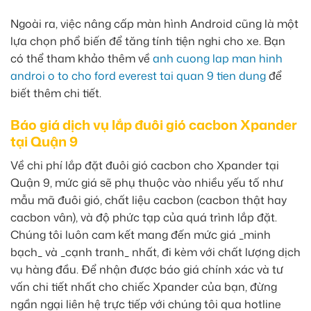
Ngoài ra, việc nâng cấp màn hình Android cũng là một
lựa chọn phổ biến để tăng tính tiện nghi cho xe. Bạn
có thể tham khảo thêm về
anh cuong lap man hinh
androi o to cho ford everest tai quan 9 tien dung
để
biết thêm chi tiết.
Báo giá dịch vụ lắp đuôi gió cacbon Xpander
tại Quận 9
Về chi phí lắp đặt đuôi gió cacbon cho Xpander tại
Quận 9, mức giá sẽ phụ thuộc vào nhiều yếu tố như
mẫu mã đuôi gió, chất liệu cacbon (cacbon thật hay
cacbon vân), và độ phức tạp của quá trình lắp đặt.
Chúng tôi luôn cam kết mang đến mức giá _minh
bạch_ và _cạnh tranh_ nhất, đi kèm với chất lượng dịch
vụ hàng đầu. Để nhận được báo giá chính xác và tư
vấn chi tiết nhất cho chiếc Xpander của bạn, đừng
ngần ngại liên hệ trực tiếp với chúng tôi qua hotline