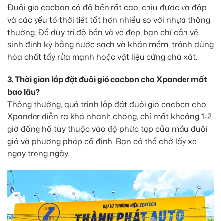
Đuôi gió cacbon có độ bền rất cao, chịu được va đập
và các yếu tố thời tiết tốt hơn nhiều so với nhựa thông
thường. Để duy trì độ bền và vẻ đẹp, bạn chỉ cần vệ
sinh định kỳ bằng nước sạch và khăn mềm, tránh dùng
hóa chất tẩy rửa mạnh hoặc vật liệu cứng chà xát.
3. Thời gian lắp đặt đuôi gió cacbon cho Xpander mất
bao lâu?
Thông thường, quá trình lắp đặt đuôi gió cacbon cho
Xpander diễn ra khá nhanh chóng, chỉ mất khoảng 1-2
giờ đồng hồ tùy thuộc vào độ phức tạp của mẫu đuôi
gió và phương pháp cố định. Bạn có thể chờ lấy xe
ngay trong ngày.