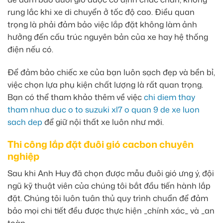
rung lắc khi xe di chuyển ở tốc độ cao. Điều quan
trọng là phải đảm bảo việc lắp đặt không làm ảnh
hưởng đến cấu trúc nguyên bản của xe hay hệ thống
điện nếu có.
Để đảm bảo chiếc xe của bạn luôn sạch đẹp và bền bỉ,
việc chọn lựa phụ kiện chất lượng là rất quan trọng.
Bạn có thể tham khảo thêm về việc
chi diem thay
tham nhua duc o to suzuki xl7 o quan 9 de xe luon
sach dep
để giữ nội thất xe luôn như mới.
Thi công lắp đặt đuôi gió cacbon chuyên
nghiệp
Sau khi Anh Huy đã chọn được mẫu đuôi gió ưng ý, đội
ngũ kỹ thuật viên của chúng tôi bắt đầu tiến hành lắp
đặt. Chúng tôi luôn tuân thủ quy trình chuẩn để đảm
bảo mọi chi tiết đều được thực hiện _chính xác_ và _an
toàn_.