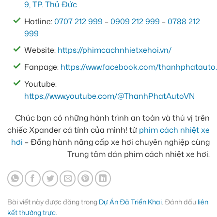
9, TP. Thủ Đức
Hotline:
0707 212 999
–
0909 212 999
–
0788 212
999
Website:
https://phimcachnhietxehoi.vn/
Fanpage:
https://www.facebook.com/thanhphatauto.
Youtube:
https://www.youtube.com/@ThanhPhatAutoVN
Chúc bạn có những hành trình an toàn và thú vị trên
chiếc Xpander cá tính của mình! từ
phim cách nhiệt xe
hơi
– Đồng hành nâng cấp xe hơi chuyên nghiệp cùng
Trung tâm dán phim cách nhiệt xe hơi.
Bài viết này được đăng trong
Dự Án Đã Triển Khai
. Đánh dấu
liên
kết thường trực
.