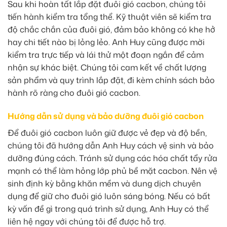
Sau khi hoàn tất lắp đặt đuôi gió cacbon, chúng tôi
tiến hành kiểm tra tổng thể. Kỹ thuật viên sẽ kiểm tra
độ chắc chắn của đuôi gió, đảm bảo không có khe hở
hay chi tiết nào bị lỏng lẻo. Anh Huy cũng được mời
kiểm tra trực tiếp và lái thử một đoạn ngắn để cảm
nhận sự khác biệt. Chúng tôi cam kết về chất lượng
sản phẩm và quy trình lắp đặt, đi kèm chính sách bảo
hành rõ ràng cho đuôi gió cacbon.
Hướng dẫn sử dụng và bảo dưỡng đuôi gió cacbon
Để đuôi gió cacbon luôn giữ được vẻ đẹp và độ bền,
chúng tôi đã hướng dẫn Anh Huy cách vệ sinh và bảo
dưỡng đúng cách. Tránh sử dụng các hóa chất tẩy rửa
mạnh có thể làm hỏng lớp phủ bề mặt cacbon. Nên vệ
sinh định kỳ bằng khăn mềm và dung dịch chuyên
dụng để giữ cho đuôi gió luôn sáng bóng. Nếu có bất
kỳ vấn đề gì trong quá trình sử dụng, Anh Huy có thể
liên hệ ngay với chúng tôi để được hỗ trợ.