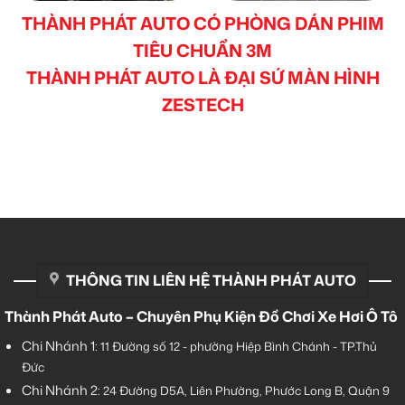
THÀNH PHÁT AUTO CÓ PHÒNG DÁN PHIM
TIÊU CHUẨN 3M
THÀNH PHÁT AUTO LÀ ĐẠI SỨ MÀN HÌNH
ZESTECH
THÔNG TIN LIÊN HỆ THÀNH PHÁT AUTO
Thành Phát Auto – Chuyên Phụ Kiện Đồ Chơi Xe Hơi Ô Tô
Chi Nhánh 1:
11 Đường số 12 - phường Hiệp Bình Chánh - TP.Thủ
Đức
Chi Nhánh 2:
24 Đường D5A, Liên Phường, Phước Long B, Quận 9