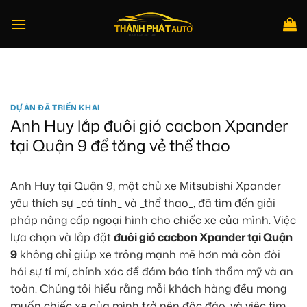
Bỏ
qua
nội
dung
Tìm
kiếm:
DỰ ÁN ĐÃ TRIỂN KHAI
Anh Huy lắp đuôi gió cacbon Xpander
tại Quận 9 để tăng vẻ thể thao
Anh Huy tại Quận 9, một chủ xe Mitsubishi Xpander
yêu thích sự _cá tính_ và _thể thao_, đã tìm đến giải
pháp nâng cấp ngoại hình cho chiếc xe của mình. Việc
lựa chọn và lắp đặt
đuôi gió cacbon Xpander tại Quận
9
không chỉ giúp xe trông mạnh mẽ hơn mà còn đòi
hỏi sự tỉ mỉ, chính xác để đảm bảo tính thẩm mỹ và an
toàn. Chúng tôi hiểu rằng mỗi khách hàng đều mong
muốn chiếc xe của mình trở nên độc đáo, và việc tìm