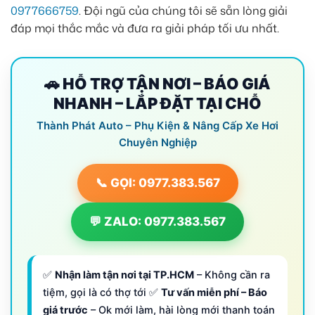
0977666759
. Đội ngũ của chúng tôi sẽ sẵn lòng giải
đáp mọi thắc mắc và đưa ra giải pháp tối ưu nhất.
🚗 HỖ TRỢ TẬN NƠI – BÁO GIÁ
NHANH – LẮP ĐẶT TẠI CHỖ
Thành Phát Auto – Phụ Kiện & Nâng Cấp Xe Hơi
Chuyên Nghiệp
📞 GỌI: 0977.383.567
💬 ZALO: 0977.383.567
✅
Nhận làm tận nơi tại TP.HCM
– Không cần ra
tiệm, gọi là có thợ tới ✅
Tư vấn miễn phí – Báo
giá trước
– Ok mới làm, hài lòng mới thanh toán