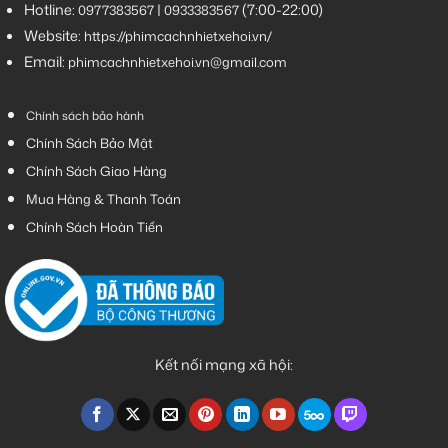
Hotline:
|
(7:00-22:00)
0977383567
0933383567
Website:
https://phimcachnhietxehoi.vn/
Email:
phimcachnhietxehoi.vn@gmail.com
Chính sách bảo hành
Chính Sách Bảo Mật
Chính Sách Giao Hàng
Mua Hàng & Thanh Toán
Chính Sách Hoàn Tiền
Kết nối mạng xã hội: