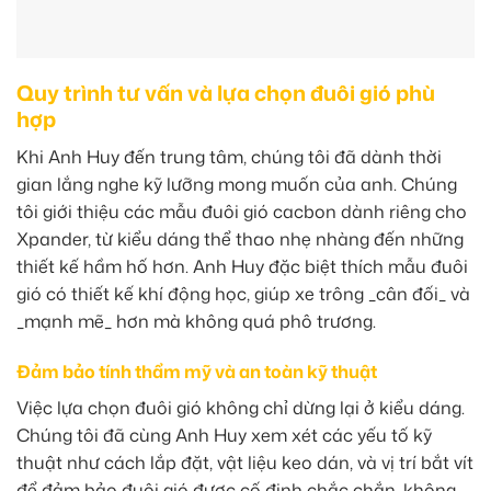
Quy trình tư vấn và lựa chọn đuôi gió phù
hợp
Khi Anh Huy đến trung tâm, chúng tôi đã dành thời
gian lắng nghe kỹ lưỡng mong muốn của anh. Chúng
tôi giới thiệu các mẫu đuôi gió cacbon dành riêng cho
Xpander, từ kiểu dáng thể thao nhẹ nhàng đến những
thiết kế hầm hố hơn. Anh Huy đặc biệt thích mẫu đuôi
gió có thiết kế khí động học, giúp xe trông _cân đối_ và
_mạnh mẽ_ hơn mà không quá phô trương.
Đảm bảo tính thẩm mỹ và an toàn kỹ thuật
Việc lựa chọn đuôi gió không chỉ dừng lại ở kiểu dáng.
Chúng tôi đã cùng Anh Huy xem xét các yếu tố kỹ
thuật như cách lắp đặt, vật liệu keo dán, và vị trí bắt vít
để đảm bảo đuôi gió được cố định chắc chắn, không