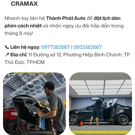
CRAMAX
Nhanh tay liên hệ
Thành Phát Auto
để
đặt lịch dán
phim cách nhiệt
và nhận ngay ưu đãi hấp dẫn trong
tháng 8 này!
📞 Liên hệ ngay:
0977383567
|
0933383567
📍 Địa chỉ:
11 Đường số 12, Phường Hiệp Bình Chánh, TP.
Thủ Đức, TP.HCM