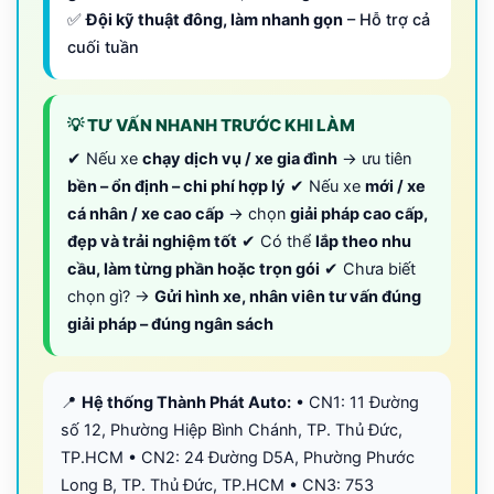
✅
Đội kỹ thuật đông, làm nhanh gọn
– Hỗ trợ cả
cuối tuần
💡 TƯ VẤN NHANH TRƯỚC KHI LÀM
✔ Nếu xe
chạy dịch vụ / xe gia đình
→ ưu tiên
bền – ổn định – chi phí hợp lý
✔ Nếu xe
mới / xe
cá nhân / xe cao cấp
→ chọn
giải pháp cao cấp,
đẹp và trải nghiệm tốt
✔ Có thể
lắp theo nhu
cầu, làm từng phần hoặc trọn gói
✔ Chưa biết
chọn gì? →
Gửi hình xe, nhân viên tư vấn đúng
giải pháp – đúng ngân sách
📍
Hệ thống Thành Phát Auto:
• CN1: 11 Đường
số 12, Phường Hiệp Bình Chánh, TP. Thủ Đức,
TP.HCM • CN2: 24 Đường D5A, Phường Phước
Long B, TP. Thủ Đức, TP.HCM • CN3: 753