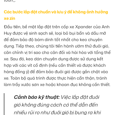
Các bước lắp đặt chuẩn và lưu ý để không ảnh hưởng
xe zin
Đầu tiên, bề mặt lắp đặt trên cốp xe Xpander của Anh
Huy được vệ sinh sạch sẽ, loại bỏ bụi bẩn và dầu mỡ
để đảm bảo độ bám dính tốt nhất cho keo chuyên
dụng. Tiếp theo, chúng tôi tiến hành ướm thử đuôi gió,
căn chỉnh vị trí sao cho cân đối và hài hòa với tổng thể
xe. Sau đó, keo dán chuyên dụng được sử dụng kết
hợp với các vít cố định (nếu cần thiết và được khách
hàng đồng ý) để đảm bảo đuôi gió được gắn chặt vào
xe. Toàn bộ quá trình được thực hiện cẩn thận, tránh
làm trầy xước sơn xe hoặc khoan đục không cần thiết.
Cảnh báo kỹ thuật:
Việc lắp đặt đuôi
gió không đúng cách có thể dẫn đến
nhiều rủi ro như đuôi gió bị bung ra khi