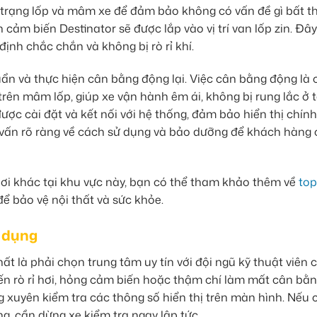
nh trạng lốp và mâm xe để đảm bảo không có vấn đề gì bất t
cảm biến Destinator sẽ được lắp vào vị trí van lốp zin. Đây
ịnh chắc chắn và không bị rò rỉ khí.
uẩn và thực hiện cân bằng động lại. Việc cân bằng động là 
trên mâm lốp, giúp xe vận hành êm ái, không bị rung lắc ở 
ược cài đặt và kết nối với hệ thống, đảm bảo hiển thị chín
ư vấn rõ ràng về cách sử dụng và bảo dưỡng để khách hàng 
ơi khác tại khu vực này, bạn có thể tham khảo thêm về
top
ể bảo vệ nội thất và sức khỏe.
ử dụng
ất là phải chọn trung tâm uy tín với đội ngũ kỹ thuật viên 
ến rò rỉ hơi, hỏng cảm biến hoặc thậm chí làm mất cân bằ
g xuyên kiểm tra các thông số hiển thị trên màn hình. Nếu 
g, cần dừng xe kiểm tra ngay lập tức.