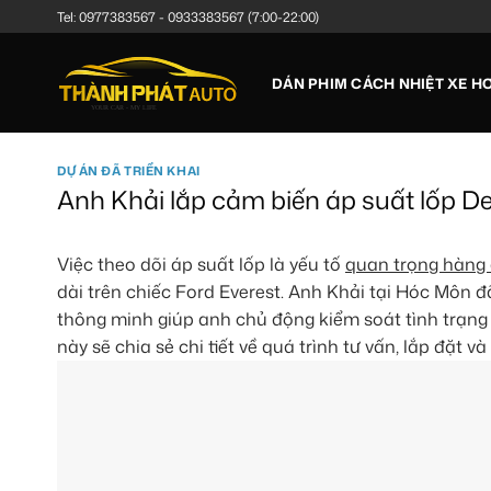
Bỏ
Tel:
0977383567
-
0933383567
(7:00-22:00)
qua
nội
DÁN PHIM CÁCH NHIỆT XE HƠ
dung
DỰ ÁN ĐÃ TRIỂN KHAI
Anh Khải lắp cảm biến áp suất lốp De
Việc theo dõi áp suất lốp là yếu tố
quan trọng hàng
dài trên chiếc Ford Everest. Anh Khải tại Hóc Môn đ
thông minh giúp anh chủ động kiểm soát tình trạng lố
này sẽ chia sẻ chi tiết về quá trình tư vấn, lắp đặt 