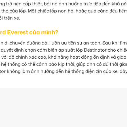
àng trở nên cấp thiết, bởi nó ảnh hưởng trực tiếp đến khả n
i thọ của lốp. Một chiếc lốp non hơi hoặc quá căng đều tiề
i trên xe.
ord Everest của mình?
n di chuyển đường dài, luôn ưu tiên sự an toàn. Sau khi tìm
 quyết định chọn cảm biến áp suất lốp Destinator cho chiế
ng với độ chính xác cao, khả năng hoạt động ổn định và giao
hệ thống có thể cảnh báo kịp thời, giúp anh có đủ thời gian
nator không làm ảnh hưởng đến hệ thống điện zin của xe, đâ