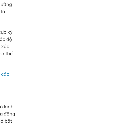
hường.
 là
cực kỳ
tốc độ
h xác
có thể
 các
có kinh
ng động
có bất