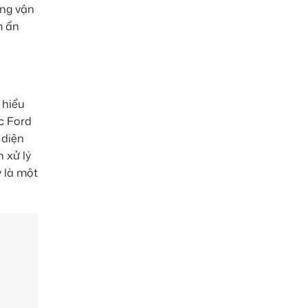
ăng vận
m ẩn
 hiểu
c Ford
 diện
 xử lý
y là một