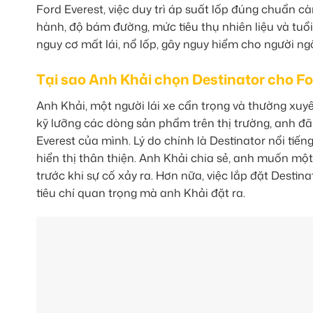
Ford Everest, việc duy trì áp suất lốp đúng chuẩn c
hành, độ bám đường, mức tiêu thụ nhiên liệu và tuổ
nguy cơ mất lái, nổ lốp, gây nguy hiểm cho người ngồ
Tại sao Anh Khải chọn Destinator cho F
Anh Khải, một người lái xe cẩn trọng và thường xuyê
kỹ lưỡng các dòng sản phẩm trên thị trường, anh đã
Everest của mình. Lý do chính là Destinator nổi tiế
hiển thị thân thiện. Anh Khải chia sẻ, anh muốn một 
trước khi sự cố xảy ra. Hơn nữa, việc lắp đặt Desti
tiêu chí quan trọng mà anh Khải đặt ra.