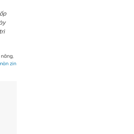
lốp
ày
rì
 năng,
màn zin