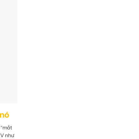
 nó
 “mắt
SUV như