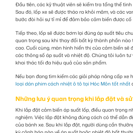
Đầu tiên, các kỹ thuật viên sẽ kiểm tra tổng thể tì
Sau đó, lốp xe sẽ được tháo ra khỏi mâm, và các van 
bước đòi hỏi sự tỉ mỉ để đảm bảo cảm biến được cố đ
Tiếp theo, lốp sẽ được bơm lại đúng áp suất tiêu ch
quan trọng sau khi thay đổi bất kỳ thành phần nào 
cao. Cuối cùng, màn hình hiển thị của cảm biến sẽ đ
các thông số áp suất và nhiệt độ. Chúng tôi luôn t
khai thác tối đa hiệu quả của sản phẩm.
Nếu bạn đang tìm kiếm các giải pháp nâng cấp xe h
loại dán phim cách nhiệt ô tô tại Hóc Môn tốt nhất
đ
Những lưu ý quan trọng khi lắp đặt và s
Khi lắp đặt cảm biến áp suất lốp, điều quan trọng nh
nghiệm. Việc lắp đặt không đúng cách có thể dẫn đ
của bánh xe. Sau khi lắp đặt, người dùng cần thườn
kỳ cảnh báo nào về áp suất hoặc nhiệt độ bất thườn