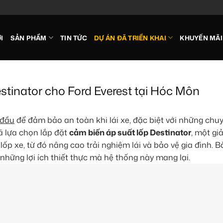
I
SẢN PHẨM
TIN TỨC
DỰ ÁN ĐÃ TRIỂN KHAI
KHUYẾN MÃI
stinator cho Ford Everest tại Hóc Môn
 đầu
để đảm bảo an toàn khi lái xe, đặc biệt với những chuy
ã lựa chọn lắp đặt
cảm biến áp suất lốp Destinator
, một gi
p xe, từ đó nâng cao trải nghiệm lái và bảo vệ gia đình. Bà
và những lợi ích thiết thực mà hệ thống này mang lại.