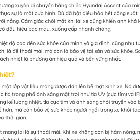
hường xuyên di chuyển bằng chiếc Hyundai Accent của mì
hực sự là một cực hình. Dù đã bật điều hòa hết công suất,
trời nắng. Cảm giác chói mắt khi lái xe cũng khiến anh khá 
e có dấu hiệu bạc màu, xuống cấp nhanh chóng.
nhiệt độ cao đến sức khỏe của mình và gia đình, cũng như tu
hỉ là để thoải mái, mà còn là bảo vệ tài sản và sức khỏe. S
cách nhiệt là phương án hiệu quả và bền vững nhất.
hiết?
à một lớp vật liệu mỏng được dán lên bề mặt kính xe. Nó đ
c tia trong phổ ánh sáng mặt trời như tia UV (cực tím) và I
ng kể lượng nhiệt, tia cực tím và ánh sáng chói truyền vào 
 hơn, mà còn bảo vệ sức khỏe người ngồi trong xe khỏi tác
o thời gian.
 mang lại là sự thoải mái. Khi xe không còn bị hầm nóng, n
i khi di chuyển đường dài. Ngoài ra, việc giảm nhiệt độ tr