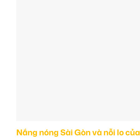
Nắng nóng Sài Gòn và nỗi lo củ