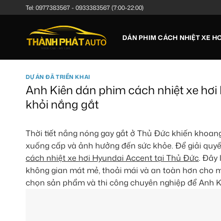
Bỏ
Tel:
0977383567
-
0933383567
(7:00-22:00)
qua
nội
DÁN PHIM CÁCH NHIỆT XE HƠ
dung
DỰ ÁN ĐÃ TRIỂN KHAI
Anh Kiên dán phim cách nhiệt xe hơi 
khỏi nắng gắt
Thời tiết nắng nóng gay gắt ở Thủ Đức khiến khoan
xuống cấp và ảnh hưởng đến sức khỏe. Để giải quyết
cách nhiệt xe hơi Hyundai Accent tại Thủ Đức
. Đây 
không gian mát mẻ, thoải mái và an toàn hơn cho mọi 
chọn sản phẩm và thi công chuyên nghiệp để Anh K