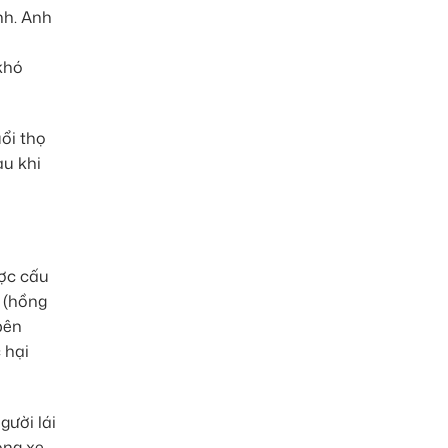
nh. Anh
khó
ổi thọ
au khi
ược cấu
R (hồng
bên
 hại
gười lái
ong xe