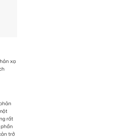
phản xạ
ch
 phản
 một
ng rất
h phần
cản trở