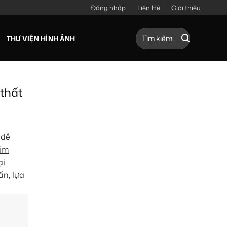
Đăng nhập
Liên Hệ
Giới thiệu
Tìm
THƯ VIỆN HÌNH ẢNH
kiếm:
 thất
 dễ
im
ại
ấn, lựa