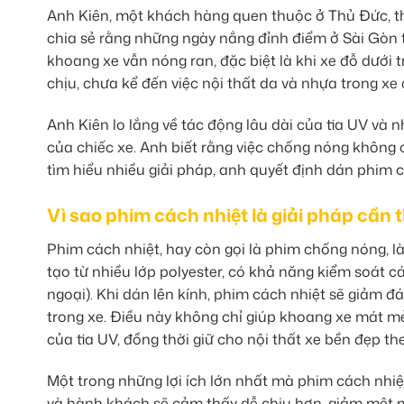
Anh Kiên, một khách hàng quen thuộc ở Thủ Đức, t
chia sẻ rằng những ngày nắng đỉnh điểm ở Sài Gòn t
khoang xe vẫn nóng ran, đặc biệt là khi xe đỗ dưới 
chịu, chưa kể đến việc nội thất da và nhựa trong x
Anh Kiên lo lắng về tác động lâu dài của tia UV và 
của chiếc xe. Anh biết rằng việc chống nóng không c
tìm hiểu nhiều giải pháp, anh quyết định dán phim 
Vì sao phim cách nhiệt là giải pháp cần t
Phim cách nhiệt, hay còn gọi là phim chống nóng, l
tạo từ nhiều lớp polyester, có khả năng kiểm soát cá
ngoại). Khi dán lên kính, phim cách nhiệt sẽ giảm đá
trong xe. Điều này không chỉ giúp khoang xe mát mẻ
của tia UV, đồng thời giữ cho nội thất xe bền đẹp the
Một trong những lợi ích lớn nhất mà phim cách nhiệt
và hành khách sẽ cảm thấy dễ chịu hơn, giảm mệt mỏ