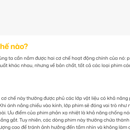
thế nào?
húng ta cần nắm được hai cơ chế hoạt động chính của nó: 
xuất khác nhau, nhưng về bản chất, tất cả các loại phim cá
 cơ chế này thường được phủ các lớp vật liệu có khả năng
 Khi ánh nắng chiếu vào kính, lớp phim sẽ đóng vai trò như
goài. Ưu điểm của phim phản xạ nhiệt là khả năng chống nó
 nắng gắt. Tuy nhiên, các dòng phim này thường chứa thàn
lượng cao để tránh ảnh hưởng đến tầm nhìn và không làm 