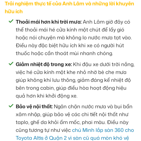
Trải nghiệm thực tế của Anh Lâm và những lời khuyên
hữu ích
Thoải mái hơn khi trời mưa:
Anh Lâm giờ đây có
thể thoải mái hé cửa kính một chút để lấy gió
hoặc nói chuyện mà không lo nước mưa tạt vào.
Điều này đặc biệt hữu ích khi xe có người hút
thuốc hoặc cần thoát mùi nhanh chóng.
Giảm nhiệt độ trong xe:
Khi đậu xe dưới trời nắng,
việc hé cửa kính một khe nhỏ nhờ bè che mưa
giúp không khí lưu thông, giảm đáng kể nhiệt độ
bên trong cabin, giúp điều hòa hoạt động hiệu
quả hơn khi khởi động xe.
Bảo vệ nội thất:
Ngăn chặn nước mưa và bụi bẩn
xâm nhập, giúp bảo vệ các chi tiết nội thất như
taplo, ghế da khỏi ẩm mốc, phai màu. Điều này
cũng tương tự như việc
chú Minh lắp sàn 360 cho
Toyota Altis ở Quận 2 vì sàn cũ quá mòn khó vệ