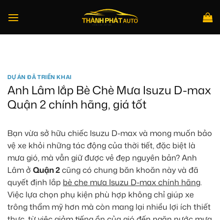
Bỏ
qua
nội
dung
Tìm
kiếm:
DỰ ÁN ĐÃ TRIỂN KHAI
Anh Lâm lắp Bè Chè Mưa Isuzu D-max
Quận 2 chính hãng, giá tốt
Bạn vừa sở hữu chiếc Isuzu D-max và mong muốn bảo
vệ xe khỏi những tác động của thời tiết, đặc biệt là
mưa gió, mà vẫn giữ được vẻ đẹp nguyên bản? Anh
Lâm ở
Quận 2
cũng có chung băn khoăn này và đã
quyết định lắp
bè che mưa Isuzu D-max chính hãng
.
Việc lựa chọn phụ kiện phù hợp không chỉ giúp xe
trông thẩm mỹ hơn mà còn mang lại nhiều lợi ích thiết
thực, từ việc giảm tiếng ồn của gió đến ngăn nước mưa