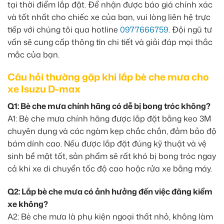
tại thời điểm lắp đặt. Để nhận được báo giá chính xác
và tốt nhất cho chiếc xe của bạn, vui lòng liên hệ trực
tiếp với chúng tôi qua hotline
0977666759
. Đội ngũ tư
vấn sẽ cung cấp thông tin chi tiết và giải đáp mọi thắc
mắc của bạn.
Câu hỏi thường gặp khi lắp bè che mưa cho
xe Isuzu D-max
Q1: Bè che mưa chính hãng có dễ bị bong tróc không?
A1: Bè che mưa chính hãng được lắp đặt bằng keo 3M
chuyên dụng và các ngàm kẹp chắc chắn, đảm bảo độ
bám dính cao. Nếu được lắp đặt đúng kỹ thuật và vệ
sinh bề mặt tốt, sản phẩm sẽ rất khó bị bong tróc ngay
cả khi xe di chuyển tốc độ cao hoặc rửa xe bằng máy.
Q2: Lắp bè che mưa có ảnh hưởng đến việc đăng kiểm
xe không?
A2: Bè che mưa là phụ kiện ngoại thất nhỏ, không làm