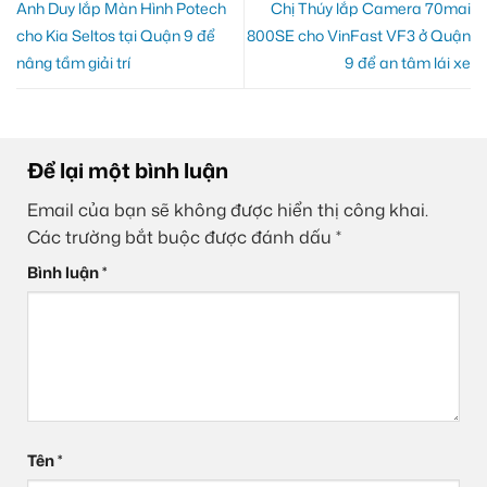
Anh Duy lắp Màn Hình Potech
Chị Thúy lắp Camera 70mai
cho Kia Seltos tại Quận 9 để
800SE cho VinFast VF3 ở Quận
nâng tầm giải trí
9 để an tâm lái xe
Để lại một bình luận
Email của bạn sẽ không được hiển thị công khai.
Các trường bắt buộc được đánh dấu
*
Bình luận
*
Tên
*