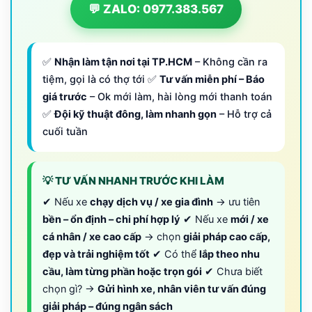
💬 ZALO: 0977.383.567
✅
Nhận làm tận nơi tại TP.HCM
– Không cần ra
tiệm, gọi là có thợ tới ✅
Tư vấn miễn phí – Báo
giá trước
– Ok mới làm, hài lòng mới thanh toán
✅
Đội kỹ thuật đông, làm nhanh gọn
– Hỗ trợ cả
cuối tuần
💡 TƯ VẤN NHANH TRƯỚC KHI LÀM
✔ Nếu xe
chạy dịch vụ / xe gia đình
→ ưu tiên
bền – ổn định – chi phí hợp lý
✔ Nếu xe
mới / xe
cá nhân / xe cao cấp
→ chọn
giải pháp cao cấp,
đẹp và trải nghiệm tốt
✔ Có thể
lắp theo nhu
cầu, làm từng phần hoặc trọn gói
✔ Chưa biết
chọn gì? →
Gửi hình xe, nhân viên tư vấn đúng
giải pháp – đúng ngân sách