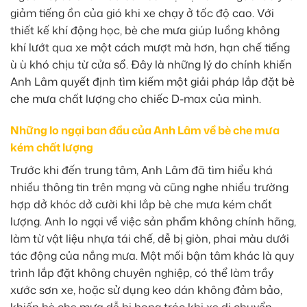
giảm tiếng ồn của gió khi xe chạy ở tốc độ cao. Với
thiết kế khí động học, bè che mưa giúp luồng không
khí lướt qua xe một cách mượt mà hơn, hạn chế tiếng
ù ù khó chịu từ cửa sổ. Đây là những lý do chính khiến
Anh Lâm quyết định tìm kiếm một giải pháp lắp đặt bè
che mưa chất lượng cho chiếc D-max của mình.
Những lo ngại ban đầu của Anh Lâm về bè che mưa
kém chất lượng
Trước khi đến trung tâm, Anh Lâm đã tìm hiểu khá
nhiều thông tin trên mạng và cũng nghe nhiều trường
hợp dở khóc dở cười khi lắp bè che mưa kém chất
lượng. Anh lo ngại về việc sản phẩm không chính hãng,
làm từ vật liệu nhựa tái chế, dễ bị giòn, phai màu dưới
tác động của nắng mưa. Một mối bận tâm khác là quy
trình lắp đặt không chuyên nghiệp, có thể làm trầy
xước sơn xe, hoặc sử dụng keo dán không đảm bảo,
khiến bè che mưa dễ bị bong tróc khi xe di chuyển