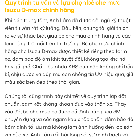
Quy trình tư vấn và lựa chọn bè che mưa
Isuzu D-max chính hãng
Khi đến trung tâm, Anh Lâm đã được đội ngũ kỹ thuật
viên tư vấn rất kỹ lưỡng. Đầu tiên, chúng tôi giải thích
rõ về sự khác biệt giữa bè che mưa chính hãng và các
loại hàng trôi nổi trên thị trường. Bè che mưa chính
hãng cho Isuzu D-max được thiết kế riêng theo form
xe, đảm bảo độ ôm khít tuyệt đối, không tạo khe hở
hay gồ ghề. Chất liệu nhựa ABS cao cấp không chỉ bền
bỉ, chịu được va đập mà còn chống tia UV hiệu quả, giữ
màu sắc bền đẹp theo thời gian.
Chúng tôi cũng trình bày chi tiết về quy trình lắp đặt
chuẩn, cam kết không khoan đục vào thân xe. Thay
vào đó, bè che mưa sẽ được cố định bằng keo 3M
chuyên dụng và các ngàm kẹp chắc chắn, đảm bảo độ
bám dính tối ưu mà không làm ảnh hưởng đến lớp sơn
zin của xe. Anh Lâm rất hài lòng với sự minh bạch và