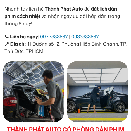
Nhanh tay liên hệ
Thành Phát Auto
để
đặt lịch dán
phim cách nhiệt
và nhận ngay ưu đãi hấp dẫn trong
tháng 8 này!
📞 Liên hệ ngay:
0977383567
|
0933383567
📍 Địa chỉ:
11 Đường số 12, Phường Hiệp Bình Chánh, TP.
Thủ Đức, TP.HCM
THÀNH PHÁT AUTO CÓ PHÒNG DÁN PHIM