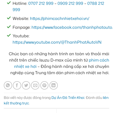
Hotline:
0707 212 999
–
0909 212 999
–
0788 212
999
Website:
https://phimcachnhietxehoi.vn/
Fanpage:
https://www.facebook.com/thanhphatauto.
Youtube:
https://www.youtube.com/@ThanhPhatAutoVN
Chúc bạn có những hành trình an toàn và thoải mái
nhất trên chiếc Isuzu D-max của mình từ
phim cách
nhiệt xe hơi
– Đồng hành nâng cấp xe hơi chuyên
nghiệp cùng Trung tâm dán phim cách nhiệt xe hơi.
Bài viết này được đăng trong
Dự Án Đã Triển Khai
. Đánh dấu
liên
kết thường trực
.