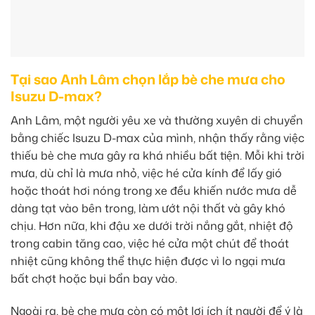
Tại sao Anh Lâm chọn lắp bè che mưa cho
Isuzu D-max?
Anh Lâm, một người yêu xe và thường xuyên di chuyển
bằng chiếc Isuzu D-max của mình, nhận thấy rằng việc
thiếu bè che mưa gây ra khá nhiều bất tiện. Mỗi khi trời
mưa, dù chỉ là mưa nhỏ, việc hé cửa kính để lấy gió
hoặc thoát hơi nóng trong xe đều khiến nước mưa dễ
dàng tạt vào bên trong, làm ướt nội thất và gây khó
chịu. Hơn nữa, khi đậu xe dưới trời nắng gắt, nhiệt độ
trong cabin tăng cao, việc hé cửa một chút để thoát
nhiệt cũng không thể thực hiện được vì lo ngại mưa
bất chợt hoặc bụi bẩn bay vào.
Ngoài ra, bè che mưa còn có một lợi ích ít người để ý là