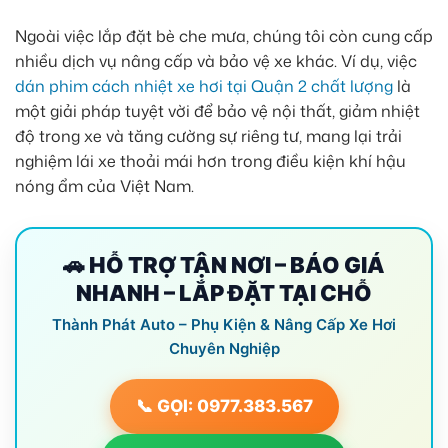
Ngoài việc lắp đặt bè che mưa, chúng tôi còn cung cấp
nhiều dịch vụ nâng cấp và bảo vệ xe khác. Ví dụ, việc
dán phim cách nhiệt xe hơi tại Quận 2 chất lượng
là
một giải pháp tuyệt vời để bảo vệ nội thất, giảm nhiệt
độ trong xe và tăng cường sự riêng tư, mang lại trải
nghiệm lái xe thoải mái hơn trong điều kiện khí hậu
nóng ẩm của Việt Nam.
🚗 HỖ TRỢ TẬN NƠI – BÁO GIÁ
NHANH – LẮP ĐẶT TẠI CHỖ
Thành Phát Auto – Phụ Kiện & Nâng Cấp Xe Hơi
Chuyên Nghiệp
📞 GỌI: 0977.383.567