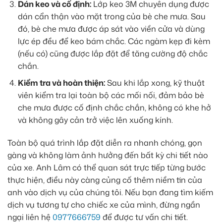
Dán keo và cố định:
Lớp keo 3M chuyên dụng được
dán cẩn thận vào mặt trong của bè che mưa. Sau
đó, bè che mưa được áp sát vào viền cửa và dùng
lực ép đều để keo bám chắc. Các ngàm kẹp đi kèm
(nếu có) cũng được lắp đặt để tăng cường độ chắc
chắn.
Kiểm tra và hoàn thiện:
Sau khi lắp xong, kỹ thuật
viên kiểm tra lại toàn bộ các mối nối, đảm bảo bè
che mưa được cố định chắc chắn, không có khe hở
và không gây cản trở việc lên xuống kính.
Toàn bộ quá trình lắp đặt diễn ra nhanh chóng, gọn
gàng và không làm ảnh hưởng đến bất kỳ chi tiết nào
của xe. Anh Lâm có thể quan sát trực tiếp từng bước
thực hiện, điều này càng củng cố thêm niềm tin của
anh vào dịch vụ của chúng tôi. Nếu bạn đang tìm kiếm
dịch vụ tương tự cho chiếc xe của mình, đừng ngần
ngại liên hệ
0977666759
để được tư vấn chi tiết.