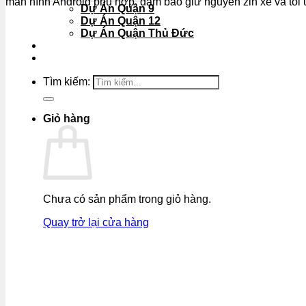
màn hình Android phù hợp, đảm bảo giữ nguyên zin xe và tối ư
Dự Án Quận 9
Dự Án Quận 12
Dự Án Quận Thủ Đức
KHUYẾN MÃI
THƯ VIỆN HÌNH ẢNH
Tìm kiếm:
Giỏ hàng
Chưa có sản phẩm trong giỏ hàng.
Quay trở lại cửa hàng