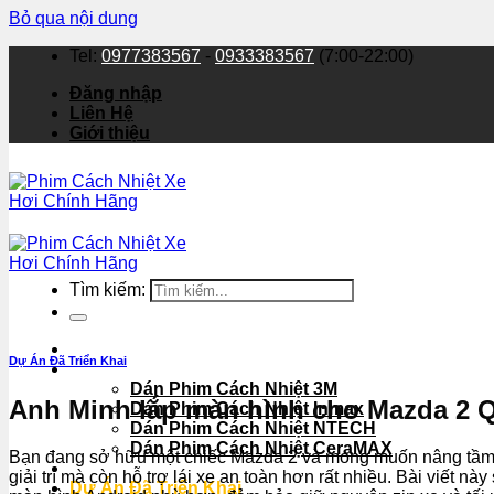
Bỏ qua nội dung
Tel:
0977383567
-
0933383567
(7:00-22:00)
Đăng nhập
Liên Hệ
Giới thiệu
Tìm kiếm:
Dán Phim Cách Nhiệt Xe Hơi
Dự Án Đã Triển Khai
Sản Phẩm
Dán Phim Cách Nhiệt 3M
Anh Minh lắp màn hình cho Mazda 2 Qu
Dán Phim Cách Nhiệt Inmax
Dán Phim Cách Nhiệt NTECH
Dán Phim Cách Nhiệt CeraMAX
Bạn đang sở hữu một chiếc Mazda 2 và mong muốn nâng tầm tr
TIN TỨC
giải trí mà còn hỗ trợ lái xe an toàn hơn rất nhiều. Bài viết
Dự Án Đã Triển Khai