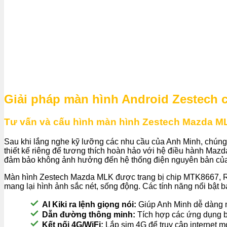
Giải pháp màn hình Android Zestech 
Tư vấn và cấu hình màn hình Zestech Mazda 
Sau khi lắng nghe kỹ lưỡng các nhu cầu của Anh Minh, chúng
thiết kế riêng để tương thích hoàn hảo với hệ điều hành Mazda
đảm bảo không ảnh hưởng đến hệ thống điện nguyên bản của x
Màn hình Zestech Mazda MLK được trang bị chip MTK8667, 
mang lại hình ảnh sắc nét, sống động. Các tính năng nổi bật 
AI Kiki ra lệnh giọng nói:
Giúp Anh Minh dễ dàng mở
Dẫn đường thông minh:
Tích hợp các ứng dụng b
Kết nối 4G/WiFi:
Lắp sim 4G để truy cập internet mọi