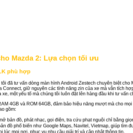
cho Mazda 2: Lựa chọn tối ưu
MLK phù hợp
 tôi đã tư vấn dòng màn hình Android Zestech chuyên biệt cho
 Connect, giữ nguyên các tính năng zin của xe mà vẫn tích hợp 
e, một yếu tố mà chúng tôi luôn đặt lên hàng đầu khi tư vấn 
RAM 4GB và ROM 64GB, đảm bảo hiệu năng mượt mà cho mọi tá
bao gồm:
 bản đồ, phát nhạc, gọi điện, tra cứu phạt nguội chỉ bằng giọng
ản đồ phổ biến như Google Maps, Navitel, Vietmap, giúp tìm 
 lúc mọi nơi, phục vụ nhu cầu giải trí và cập nhật thông tin.