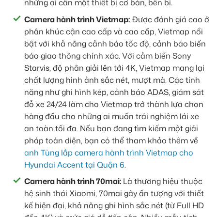
những ai cần một thiết bị cơ bản, bền bỉ.
Camera hành trình Vietmap:
Được đánh giá cao ở
phân khúc cận cao cấp và cao cấp, Vietmap nổi
bật với khả năng cảnh báo tốc độ, cảnh báo biển
báo giao thông chính xác. Với cảm biến Sony
Starvis, độ phân giải lên tới 4K, Vietmap mang lại
chất lượng hình ảnh sắc nét, mượt mà. Các tính
năng như ghi hình kép, cảnh báo ADAS, giám sát
đỗ xe 24/24 làm cho Vietmap trở thành lựa chọn
hàng đầu cho những ai muốn trải nghiệm lái xe
an toàn tối đa. Nếu bạn đang tìm kiếm một giải
pháp toàn diện, bạn có thể tham khảo thêm về
anh Tùng lắp camera hành trình Vietmap cho
Hyundai Accent tại Quận 6
.
Camera hành trình 70mai:
Là thương hiệu thuộc
hệ sinh thái Xiaomi, 70mai gây ấn tượng với thiết
kế hiện đại, khả năng ghi hình sắc nét (từ Full HD