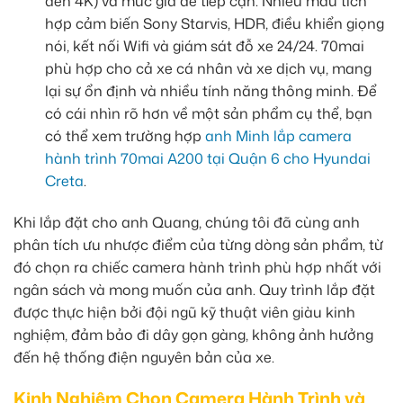
đến 4K) và mức giá dễ tiếp cận. Nhiều mẫu tích
hợp cảm biến Sony Starvis, HDR, điều khiển giọng
nói, kết nối Wifi và giám sát đỗ xe 24/24. 70mai
phù hợp cho cả xe cá nhân và xe dịch vụ, mang
lại sự ổn định và nhiều tính năng thông minh. Để
có cái nhìn rõ hơn về một sản phẩm cụ thể, bạn
có thể xem trường hợp
anh Minh lắp camera
hành trình 70mai A200 tại Quận 6 cho Hyundai
Creta
.
Khi lắp đặt cho anh Quang, chúng tôi đã cùng anh
phân tích ưu nhược điểm của từng dòng sản phẩm, từ
đó chọn ra chiếc camera hành trình phù hợp nhất với
ngân sách và mong muốn của anh. Quy trình lắp đặt
được thực hiện bởi đội ngũ kỹ thuật viên giàu kinh
nghiệm, đảm bảo đi dây gọn gàng, không ảnh hưởng
đến hệ thống điện nguyên bản của xe.
Kinh Nghiệm Chọn Camera Hành Trình và