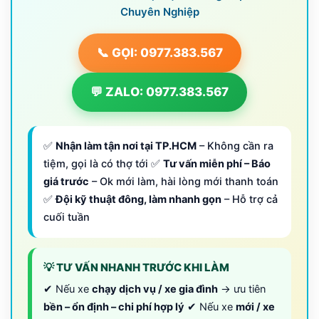
Chuyên Nghiệp
📞 GỌI: 0977.383.567
💬 ZALO: 0977.383.567
✅
Nhận làm tận nơi tại TP.HCM
– Không cần ra
tiệm, gọi là có thợ tới ✅
Tư vấn miễn phí – Báo
giá trước
– Ok mới làm, hài lòng mới thanh toán
✅
Đội kỹ thuật đông, làm nhanh gọn
– Hỗ trợ cả
cuối tuần
💡 TƯ VẤN NHANH TRƯỚC KHI LÀM
✔ Nếu xe
chạy dịch vụ / xe gia đình
→ ưu tiên
bền – ổn định – chi phí hợp lý
✔ Nếu xe
mới / xe