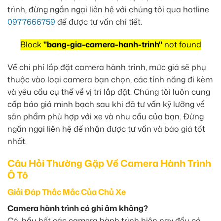
trình, đừng ngần ngại liên hệ với chúng tôi qua hotline
0977666759
để được tư vấn chi tiết.
Block
"bang-gia-camera-hanh-trinh"
not found
Về chi phí lắp đặt camera hành trình, mức giá sẽ phụ
thuộc vào loại camera bạn chọn, các tính năng đi kèm
và yêu cầu cụ thể về vị trí lắp đặt. Chúng tôi luôn cung
cấp báo giá minh bạch sau khi đã tư vấn kỹ lưỡng về
sản phẩm phù hợp với xe và nhu cầu của bạn. Đừng
ngần ngại liên hệ để nhận được tư vấn và báo giá tốt
nhất.
Câu Hỏi Thường Gặp Về Camera Hành Trình
Ô Tô
Giải Đáp Thắc Mắc Của Chủ Xe
Camera hành trình có ghi âm không?
Có, hầu hết các camera hành trình hiện nay đều có