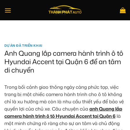
Bỏ
qua
nội
dung
Tìm
kiếm:
DỰ ÁN ĐÃ TRIỂN KHAI
Anh Quang lắp camera hành trình ô tô
Hyundai Accent tại Quận 6 để an tâm
di chuyển
Trong bối cảnh giao thông ngày càng phức tạp, việc
trang bị một chiếc camera hành trình cho ô tô không
chỉ là xu hướng mà còn là nhu cầu thiết yếu để bảo vệ
quyền lợi của chủ xe. Câu chuyện của
anh Quang lắp
camera hành trình ô tô Hyundai Accent tại Quận 6
là
một minh chứng rõ ràng cho sự an tâm và chủ động