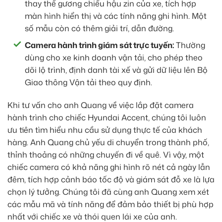
thay thế gương chiếu hậu zin của xe, tích hợp
màn hình hiển thị và các tính năng ghi hình. Một
số mẫu còn có thêm giải trí, dẫn đường.
Camera hành trình giám sát trực tuyến:
Thường
dùng cho xe kinh doanh vận tải, cho phép theo
dõi lộ trình, định danh tài xế và gửi dữ liệu lên Bộ
Giao thông Vận tải theo quy định.
Khi tư vấn cho anh Quang về việc lắp đặt camera
hành trình cho chiếc Hyundai Accent, chúng tôi luôn
ưu tiên tìm hiểu nhu cầu sử dụng thực tế của khách
hàng. Anh Quang chủ yếu di chuyển trong thành phố,
thỉnh thoảng có những chuyến đi về quê. Vì vậy, một
chiếc camera có khả năng ghi hình rõ nét cả ngày lẫn
đêm, tích hợp cảnh báo tốc độ và giám sát đỗ xe là lựa
chọn lý tưởng. Chúng tôi đã cùng anh Quang xem xét
các mẫu mã và tính năng để đảm bảo thiết bị phù hợp
nhất với chiếc xe và thói quen lái xe của anh.