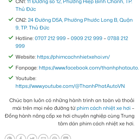
CN1:
11 Đường số 12, Phường Hiệp Bình Chánh, TP.
Thủ Đức
CN2:
24 Đường D5A, Phường Phước Long B, Quận
9, TP. Thủ Đức
Hotline:
0707 212 999
–
0909 212 999
–
0788 212
999
Website:
https://phimcachnhietxehoi.vn/
Fanpage:
https://www.facebook.com/thanhphatauto.
Youtube:
https://www.youtube.com/@ThanhPhatAutoVN
Chúc bạn luôn có những hành trình an toàn và thoải
mái trên mọi nẻo đường từ
phim cách nhiệt xe hơi
–
Đồng hành nâng cấp xe hơi chuyên nghiệp cùng Trung
tâm dán phim cách nhiệt xe hơi.