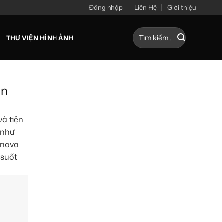
Đăng nhập
Liên Hệ
Giới thiệu
Tìm
THƯ VIỆN HÌNH ẢNH
kiếm:
ơn
à tiện
 như
Innova
 suốt