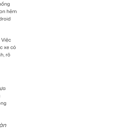
thống
 con hẻm
droid
 Việc
c xe có
h, rõ
lựa
g
ông
oàn