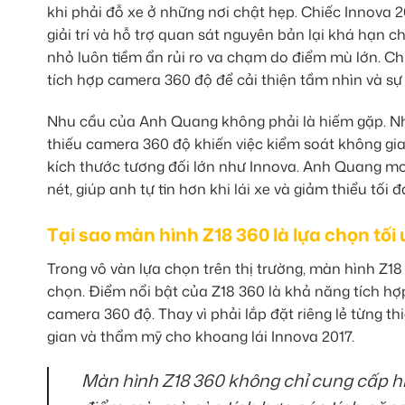
khi phải đỗ xe ở những nơi chật hẹp. Chiếc Innova 2
giải trí và hỗ trợ quan sát nguyên bản lại khá hạn 
nhỏ luôn tiềm ẩn rủi ro va chạm do điểm mù lớn. Ch
tích hợp camera 360 độ để cải thiện tầm nhìn và sự
Nhu cầu của Anh Quang không phải là hiếm gặp. Nhi
thiếu camera 360 độ khiến việc kiểm soát không gia
kích thước tương đối lớn như Innova. Anh Quang m
nét, giúp anh tự tin hơn khi lái xe và giảm thiểu tối
Tại sao màn hình Z18 360 là lựa chọn tối
Trong vô vàn lựa chọn trên thị trường, màn hình Z1
chọn. Điểm nổi bật của Z18 360 là khả năng tích h
camera 360 độ. Thay vì phải lắp đặt riêng lẻ từng th
gian và thẩm mỹ cho khoang lái Innova 2017.
Màn hình Z18 360 không chỉ cung cấp hì