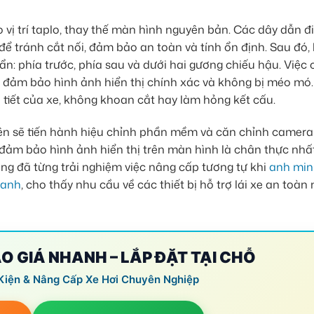
 vị trí taplo, thay thế màn hình nguyên bản. Các dây dẫn đ
để tránh cắt nối, đảm bảo an toàn và tính ổn định. Sau đó,
ẩn: phía trước, phía sau và dưới hai gương chiếu hậu. Việc 
ể đảm bảo hình ảnh hiển thị chính xác và không bị méo mó
 tiết của xe, không khoan cắt hay làm hỏng kết cấu.
viên sẽ tiến hành hiệu chỉnh phần mềm và căn chỉnh camer
ể đảm bảo hình ảnh hiển thị trên màn hình là chân thực nhất
g đã từng trải nghiệm việc nâng cấp tương tự khi
anh min
hanh
, cho thấy nhu cầu về các thiết bị hỗ trợ lái xe an toàn
ÁO GIÁ NHANH – LẮP ĐẶT TẠI CHỖ
Kiện & Nâng Cấp Xe Hơi Chuyên Nghiệp