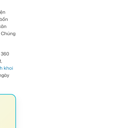
iện
 bốn
căn
. Chúng
a 360
,
h khoi
 ngày