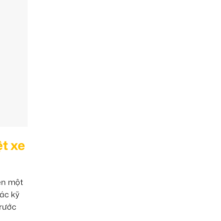
ệt xe
ện một
ác kỹ
trước