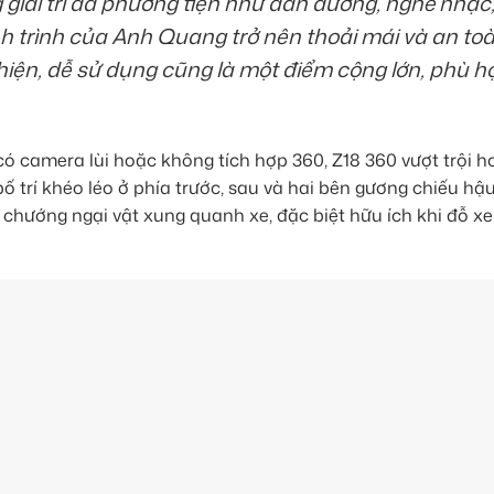
giải trí đa phương tiện như dẫn đường, nghe nhạc
nh trình của Anh Quang trở nên thoải mái và an to
thiện, dễ sử dụng cũng là một điểm cộng lớn, phù h
có camera lùi hoặc không tích hợp 360, Z18 360 vượt trội 
 trí khéo léo ở phía trước, sau và hai bên gương chiếu hậ
 chướng ngại vật xung quanh xe, đặc biệt hữu ích khi đỗ x