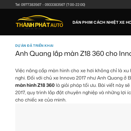
Bỏ
Tel:
0977383567
-
0933383567
(7:00-22:00)
qua
nội
DÁN PHIM CÁCH NHIỆT XE HƠ
dung
DỰ ÁN ĐÃ TRIỂN KHAI
Anh Quang lắp màn Z18 360 cho Inno
Việc nâng cấp màn hình cho xe hơi không chỉ là xu 
nghi. Đối với chủ xe Innova 2017 như Anh Quang ở 
màn hình Z18 360
là giải pháp tối ưu. Bài viết này s
2017, quy trình lắp đặt chuyên nghiệp và những lợi 
cho chiếc xe của mình.