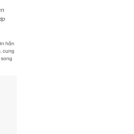
,
àn
ợp
hơn hẳn
u, cung
e song