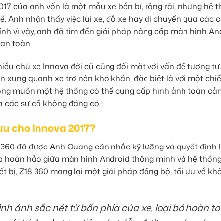
017 của anh vốn là một mẫu xe bền bỉ, rộng rãi, nhưng hệ 
chế. Anh nhận thấy việc lùi xe, đỗ xe hay di chuyển qua các
ính vì vậy, anh đã tìm đến giải pháp nâng cấp màn hình An
 an toàn.
ều chủ xe Innova đời cũ cũng đối mặt với vấn đề tương tự.
n xung quanh xe trở nên khó khăn, đặc biệt là với một chiế
ong muốn một hệ thống có thể cung cấp hình ảnh toàn cản
 đa các sự cố không đáng có.
 ưu cho Innova 2017?
8 360 đã được Anh Quang cân nhắc kỹ lưỡng và quyết định 
ợp hoàn hảo giữa màn hình Android thông minh và hệ thốn
iết bị, Z18 360 mang lại một giải pháp đồng bộ, tối ưu về kh
nh ảnh sắc nét từ bốn phía của xe, loại bỏ hoàn t