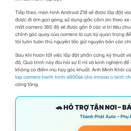
Tiếp theo, màn hình Android Z18 sẽ được lắp đặt vào
được đi âm gọn gàng, sử dụng giắc cắm zin theo xe 
mắt camera 360 độ sẽ được gắn ở các vị trí tiêu chu
chỉnh góc quay của camera là cực kỳ quan trọng đ
tôi luôn tuân thủ nguyên tắc giữ nguyên bản các chi
Sau khi hoàn tất việc lắp đặt phần cứng, kỹ thuật 
độ. Quá trình này đòi hỏi sự tỉ mỉ và kinh nghiệm đ
không có điểm mù hay góc khuất. Anh Minh Khôi cũn
lap camera hanh trinh a800se cho innova o binh c
càng tăng.
🚗 HỖ TRỢ TẬN NƠI – B
Thành Phát Auto – Phụ 