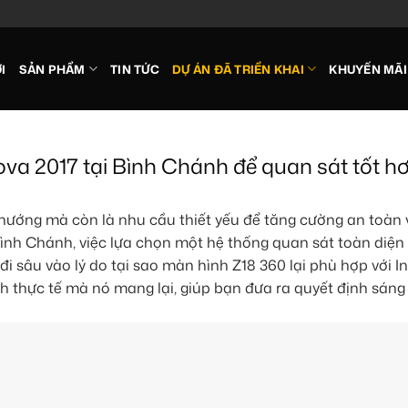
I
SẢN PHẨM
TIN TỨC
DỰ ÁN ĐÃ TRIỂN KHAI
KHUYẾN MÃI
va 2017 tại Bình Chánh để quan sát tốt h
hướng mà còn là nhu cầu thiết yếu để tăng cường an toàn v
Bình Chánh, việc lựa chọn một hệ thống quan sát toàn diện
ẽ đi sâu vào lý do tại sao màn hình Z18 360 lại phù hợp với 
ích thực tế mà nó mang lại, giúp bạn đưa ra quyết định sáng