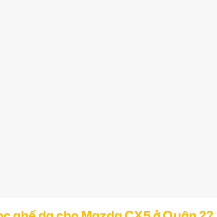
bọc ghế da cho Mazda CX5 ở Quận 2?