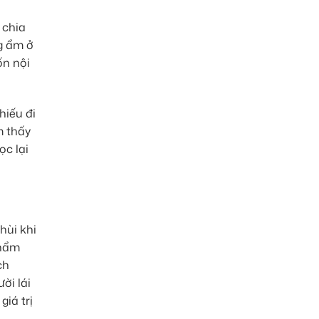
 chia
ng ẩm ở
ốn nội
hiếu đi
m thấy
ọc lại
hùi khi
thẩm
ch
ời lái
iá trị