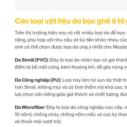
Các loại vật liệu da bọc ghế ô 
Trên thị trường hiện nay có rất nhiều loại da để bọ
riêng, phù hợp với nhu cầu và túi tiền khác nhau củ
anh có thể chọn được loại da ưng ý nhất cho Mazd
Da Simili (PVC):
Đây là loại da nhân tạo có giá thàn
điểm là bề mặt cứng, kém thoáng khí, dễ gây nóng 
Da Công nghiệp (PU):
Loại này làm từ vụn da thật t
hơn Simili, không mùi và có tính thẩm mỹ khá cao, 
lựa chọn cân bằng giữa giá thành và chất lượng, đ
Da Microfiber:
Đây là loại da công nghiệp cao cấp, 
10 năm), chống cháy, chống nấm mốc và cực kỳ thoán
và thoải mái vượt trội.