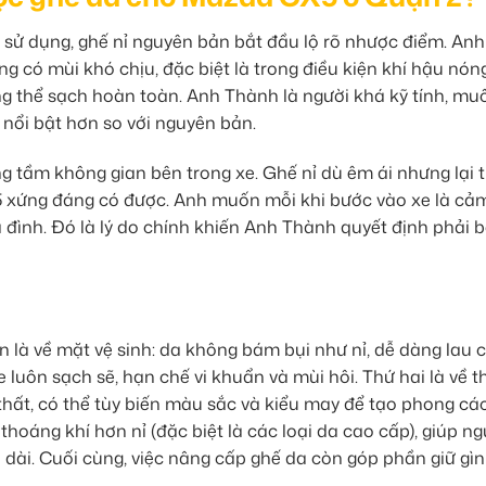
ử dụng, ghế nỉ nguyên bản bắt đầu lộ rõ nhược điểm. Anh
ng có mùi khó chịu, đặc biệt là trong điều kiện khí hậu nó
g thể sạch hoàn toàn. Anh Thành là người khá kỹ tính, mu
 nổi bật hơn so với nguyên bản.
tầm không gian bên trong xe. Ghế nỉ dù êm ái nhưng lại t
 xứng đáng có được. Anh muốn mỗi khi bước vào xe là cả
ia đình. Đó là lý do chính khiến Anh Thành quyết định phải b
ên là về mặt vệ sinh: da không bám bụi như nỉ, dễ dàng lau c
 luôn sạch sẽ, hạn chế vi khuẩn và mùi hôi. Thứ hai là về 
 thất, có thể tùy biến màu sắc và kiểu may để tạo phong cá
hoáng khí hơn nỉ (đặc biệt là các loại da cao cấp), giúp ngư
ài. Cuối cùng, việc nâng cấp ghế da còn góp phần giữ gìn g