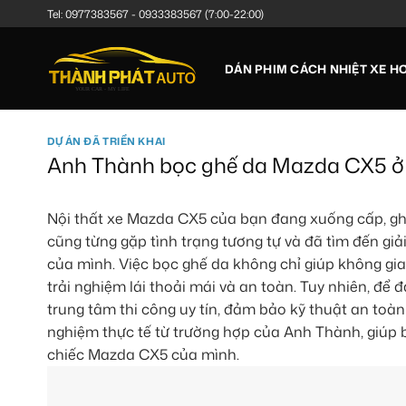
Bỏ
Tel:
0977383567
-
0933383567
(7:00-22:00)
qua
nội
DÁN PHIM CÁCH NHIỆT XE HƠ
dung
DỰ ÁN ĐÃ TRIỂN KHAI
Anh Thành bọc ghế da Mazda CX5 ở Q
Nội thất xe Mazda CX5 của bạn đang xuống cấp, gh
cũng từng gặp tình trạng tương tự và đã tìm đến gi
của mình. Việc bọc ghế da không chỉ giúp không gi
trải nghiệm lái thoải mái và an toàn. Tuy nhiên, để 
trung tâm thi công uy tín, đảm bảo kỹ thuật an toàn t
nghiệm thực tế từ trường hợp của Anh Thành, giúp 
chiếc Mazda CX5 của mình.