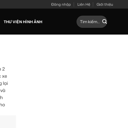
Đăng nhập
Liên Hệ
Giới thiệu
Tìm
THƯ VIỆN HÌNH ẢNH
kiếm:
n 2
 xe
 lại
 và
nh
cho