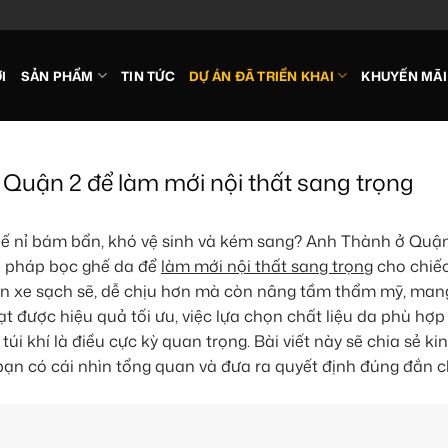
I
SẢN PHẨM
TIN TỨC
DỰ ÁN ĐÃ TRIỂN KHAI
KHUYẾN MÃI
uận 2 để làm mới nội thất sang trọng
ế nỉ bám bẩn, khó vệ sinh và kém sang? Anh Thành ở Quậ
ải pháp bọc ghế da để
làm mới nội thất sang trọng
cho chiếc
an xe sạch sẽ, dễ chịu hơn mà còn nâng tầm thẩm mỹ, mang
đạt được hiệu quả tối ưu, việc lựa chọn chất liệu da phù hợp
úi khí là điều cực kỳ quan trọng. Bài viết này sẽ chia sẻ ki
bạn có cái nhìn tổng quan và đưa ra quyết định đúng đắn 