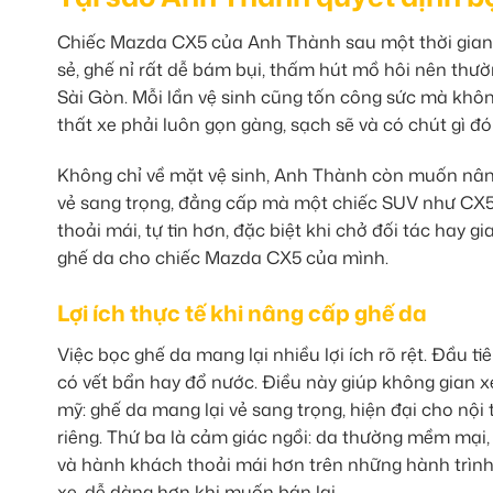
Chiếc Mazda CX5 của Anh Thành sau một thời gian s
sẻ, ghế nỉ rất dễ bám bụi, thấm hút mồ hôi nên thườ
Sài Gòn. Mỗi lần vệ sinh cũng tốn công sức mà khôn
thất xe phải luôn gọn gàng, sạch sẽ và có chút gì đó
Không chỉ về mặt vệ sinh, Anh Thành còn muốn nâng 
vẻ sang trọng, đẳng cấp mà một chiếc SUV như CX5
thoải mái, tự tin hơn, đặc biệt khi chở đối tác hay g
ghế da cho chiếc Mazda CX5 của mình.
Lợi ích thực tế khi nâng cấp ghế da
Việc bọc ghế da mang lại nhiều lợi ích rõ rệt. Đầu ti
có vết bẩn hay đổ nước. Điều này giúp không gian xe
mỹ: ghế da mang lại vẻ sang trọng, hiện đại cho nội
riêng. Thứ ba là cảm giác ngồi: da thường mềm mại, t
và hành khách thoải mái hơn trên những hành trình d
xe, dễ dàng hơn khi muốn bán lại.