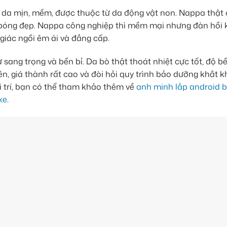
 da mịn, mềm, được thuộc từ da động vật non. Nappa thật 
g bóng đẹp. Nappa công nghiệp thì mềm mại nhưng đàn hồi
giác ngồi êm ái và đẳng cấp.
sang trọng và bền bỉ. Da bò thật thoát nhiệt cực tốt, độ b
ên, giá thành rất cao và đòi hỏi quy trình bảo dưỡng khắt k
 trí, bạn có thể tham khảo thêm về
anh minh lắp android 
xe
.