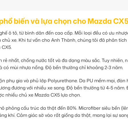
tô phổ biến và lựa chọn cho Mazda CX
c ghế ô tô, từ bình dân đến cao cấp. Mỗi loại đều có ưu như
a chủ xe. Khi tư vấn cho Anh Thành, chúng tôi đã phân tích
a CX5.
h rẻ nhất, chống nước tốt và đa dạng màu sắc. Tuy nhiên, 
và có mùi nhựa nồng. Độ bền thường chỉ khoảng 2-3 năm.
rộn phụ gia và phủ lớp Polyurethane. Da PU mềm mại, đàn h
tương đương với nhiều xe sang. Độ bền thường từ 4-5 năm. 
ược nhiều chủ xe Mazda CX5 lựa chọn.
mô phỏng cấu trúc da thật đến 80%. Microfiber siêu bền (lê
g khí. Cảm giác sờ vào rất giống da thật, mang lại sự san