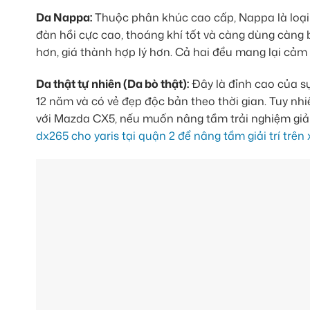
Da Nappa:
Thuộc phân khúc cao cấp, Nappa là loại
đàn hồi cực cao, thoáng khí tốt và càng dùng càn
hơn, giá thành hợp lý hơn. Cả hai đều mang lại cảm 
Da thật tự nhiên (Da bò thật):
Đây là đỉnh cao của sự 
12 năm và có vẻ đẹp độc bản theo thời gian. Tuy nhi
với Mazda CX5, nếu muốn nâng tầm trải nghiệm giải
dx265 cho yaris tại quận 2 để nâng tầm giải trí trên 