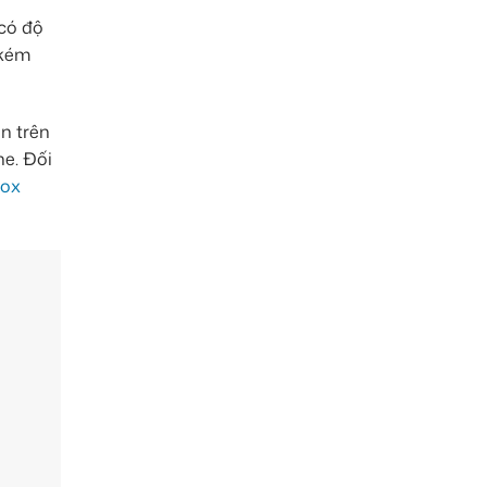
có độ
 kém
ền trên
he. Đối
box