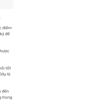
5
ợc điểm
 kỹ để
nhược
ồi tốt
Đây là
n đến
g trọng