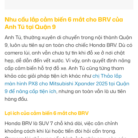
Nhu cầu lắp cảm biến 6 mắt cho BRV của
Anh Tú tại Quận 9
Anh Tú, thường xuyên di chuyển trong nội thành Quận
9, luôn ưu tiên sự an toàn cho chiếc Honda BRV. Dù có
camera lùi, anh vẫn chưa tự tin khi đỗ xe ở nơi chật
hẹp, dễ dẫn đến vết xước. Vì vậy, anh quyết định nâng
cấp cảm biến hỗ trợ đỗ xe. Anh Tú cũng từng tham
khảo các giải pháp tiện ích khác như
chị Thảo lắp
màn hình PX8 cho Mitsubishi Xpander 2025 tại Quận
9 để nâng cấp tiện ích
, nhưng an toàn vẫn là ưu tiên
hàng đầu.
Lợi ích của cảm biến 6 mắt cho BRV
Honda BRV là SUV 7 chỗ khá dài, việc căn chỉnh
khoảng cách khi lùi hoặc tiến đòi hỏi cẩn trọng.