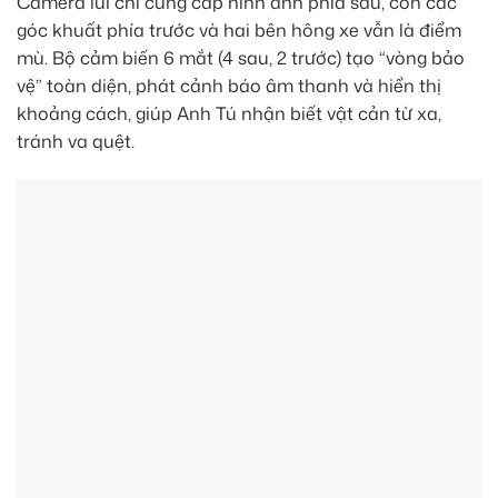
Camera lùi chỉ cung cấp hình ảnh phía sau, còn các
góc khuất phía trước và hai bên hông xe vẫn là điểm
mù. Bộ cảm biến 6 mắt (4 sau, 2 trước) tạo “vòng bảo
vệ” toàn diện, phát cảnh báo âm thanh và hiển thị
khoảng cách, giúp Anh Tú nhận biết vật cản từ xa,
tránh va quệt.