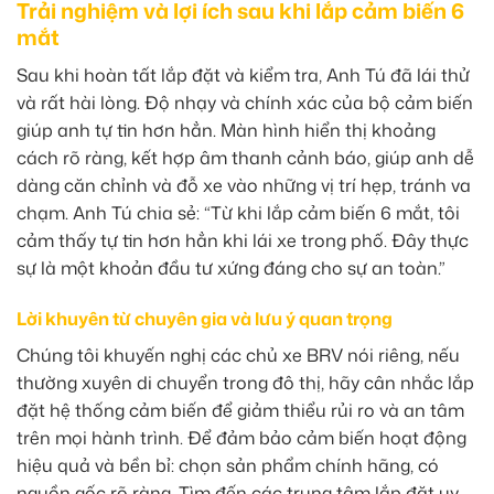
Trải nghiệm và lợi ích sau khi lắp cảm biến 6
mắt
Sau khi hoàn tất lắp đặt và kiểm tra, Anh Tú đã lái thử
và rất hài lòng. Độ nhạy và chính xác của bộ cảm biến
giúp anh tự tin hơn hẳn. Màn hình hiển thị khoảng
cách rõ ràng, kết hợp âm thanh cảnh báo, giúp anh dễ
dàng căn chỉnh và đỗ xe vào những vị trí hẹp, tránh va
chạm. Anh Tú chia sẻ: “Từ khi lắp cảm biến 6 mắt, tôi
cảm thấy tự tin hơn hẳn khi lái xe trong phố. Đây thực
sự là một khoản đầu tư xứng đáng cho sự an toàn.”
Lời khuyên từ chuyên gia và lưu ý quan trọng
Chúng tôi khuyến nghị các chủ xe BRV nói riêng, nếu
thường xuyên di chuyển trong đô thị, hãy cân nhắc lắp
đặt hệ thống cảm biến để giảm thiểu rủi ro và an tâm
trên mọi hành trình. Để đảm bảo cảm biến hoạt động
hiệu quả và bền bỉ: chọn sản phẩm chính hãng, có
nguồn gốc rõ ràng. Tìm đến các trung tâm lắp đặt uy