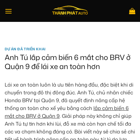
Bỏ
qua
nội
dung
Tìm
kiếm:
DỰ ÁN ĐÃ TRIỂN KHAI
Anh Tú lắp cảm biến 6 mắt cho BRV ở
Quận 9 để lái xe an toàn hơn
Lái xe an toàn luôn là ưu tiên hàng đầu, đặc biệt khi di
chuyển trong đô thị đông đúc. Anh Tú, chủ nhân chiếc
Honda BRV tại Quận 9, đã quyết định nâng cấp hệ
thống an toàn cho xế yêu bằng cách
lắp cảm biến 6
mắt cho BRV ở Quận 9
. Giải pháp này không chỉ giúp
Anh Tú tự tin hơn khi lùi, đỗ xe mà còn hạn chế tối đa
các va chạm không đáng có. Bài viết này sẽ chia sẻ chi
tiết về hành trình nâng cấp an toàn này, từ lý do lựa