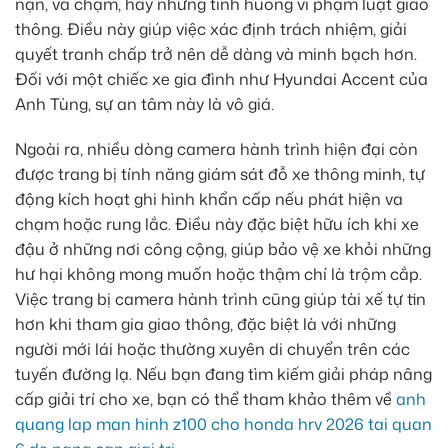
nạn, va chạm, hay những tình huống vi phạm luật giao
thông. Điều này giúp việc xác định trách nhiệm, giải
quyết tranh chấp trở nên dễ dàng và minh bạch hơn.
Đối với một chiếc xe gia đình như Hyundai Accent của
Anh Tùng, sự an tâm này là vô giá.
Ngoài ra, nhiều dòng camera hành trình hiện đại còn
được trang bị tính năng giám sát đỗ xe thông minh, tự
động kích hoạt ghi hình khẩn cấp nếu phát hiện va
chạm hoặc rung lắc. Điều này đặc biệt hữu ích khi xe
đậu ở những nơi công cộng, giúp bảo vệ xe khỏi những
hư hại không mong muốn hoặc thậm chí là trộm cắp.
Việc trang bị camera hành trình cũng giúp tài xế tự tin
hơn khi tham gia giao thông, đặc biệt là với những
người mới lái hoặc thường xuyên di chuyển trên các
tuyến đường lạ. Nếu bạn đang tìm kiếm giải pháp nâng
cấp giải trí cho xe, bạn có thể tham khảo thêm về
anh
quang lap man hinh z100 cho honda hrv 2026 tai quan