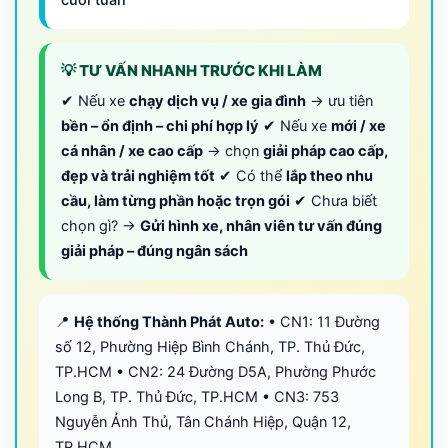
cuối tuần
💡 TƯ VẤN NHANH TRƯỚC KHI LÀM
✔ Nếu xe
chạy dịch vụ / xe gia đình
→ ưu tiên
bền – ổn định – chi phí hợp lý
✔ Nếu xe
mới / xe
cá nhân / xe cao cấp
→ chọn
giải pháp cao cấp,
đẹp và trải nghiệm tốt
✔ Có thể
lắp theo nhu
cầu, làm từng phần hoặc trọn gói
✔ Chưa biết
chọn gì? →
Gửi hình xe, nhân viên tư vấn đúng
giải pháp – đúng ngân sách
📍
Hệ thống Thành Phát Auto:
• CN1: 11 Đường
số 12, Phường Hiệp Bình Chánh, TP. Thủ Đức,
TP.HCM • CN2: 24 Đường D5A, Phường Phước
Long B, TP. Thủ Đức, TP.HCM • CN3: 753
Nguyễn Ảnh Thủ, Tân Chánh Hiệp, Quận 12,
TP.HCM