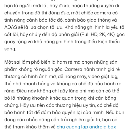
bạn là người mới lái, hay đi xa, hoặc thường xuyên di
chuyển trong đô thị đông đúc, một chiếc camera có
tính năng cảnh báo tốc độ, cảnh báo giao thông và
ADAS sẽ là lựa chọn tối ưu. Khả năng ghi hình là yếu tố
cốt lõi, hãy chú ý đến độ phân giải (Full HD, 2K, 4K), góc
quay rộng và khả năng ghi hình trong điều kiện thiếu
sáng.
Một sai lầm phổ biến là ham rẻ mà chọn những sản
phẩm không rõ nguồn gốc. Camera hành trình giá rẻ
thường có hình ảnh mờ, dễ nóng máy, video giật lag,
thẻ nhớ nhanh hỏng và không có chế độ bảo hành rõ
ràng. Điều này không chỉ gây lãng phí mà còn có thể
bỏ lỡ những khoảnh khắc quan trọng khi cần bằng
chứng. Hãy ưu tiên các thương hiệu uy tín, có chế độ
bảo hành tốt để đảm bảo quyền lợi của mình. Nếu bạn
đang cân nhắc nâng cấp trải nghiệm giải trí, bạn có
thể tham khảo thêm về
chu cuong lap android box