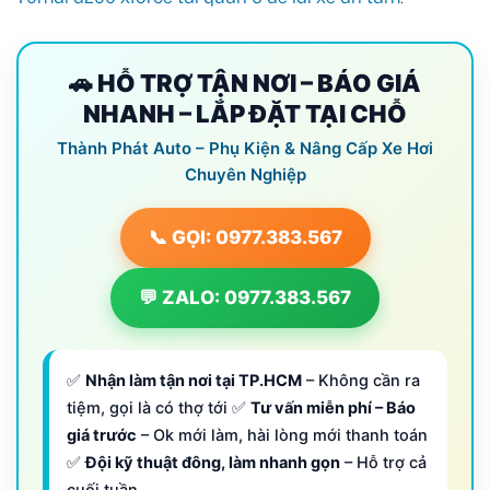
🚗 HỖ TRỢ TẬN NƠI – BÁO GIÁ
NHANH – LẮP ĐẶT TẠI CHỖ
Thành Phát Auto – Phụ Kiện & Nâng Cấp Xe Hơi
Chuyên Nghiệp
📞 GỌI: 0977.383.567
💬 ZALO: 0977.383.567
✅
Nhận làm tận nơi tại TP.HCM
– Không cần ra
tiệm, gọi là có thợ tới ✅
Tư vấn miễn phí – Báo
giá trước
– Ok mới làm, hài lòng mới thanh toán
✅
Đội kỹ thuật đông, làm nhanh gọn
– Hỗ trợ cả