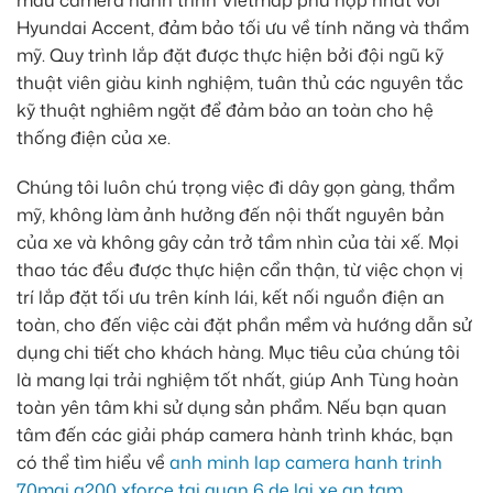
Hyundai Accent, đảm bảo tối ưu về tính năng và thẩm
mỹ. Quy trình lắp đặt được thực hiện bởi đội ngũ kỹ
thuật viên giàu kinh nghiệm, tuân thủ các nguyên tắc
kỹ thuật nghiêm ngặt để đảm bảo an toàn cho hệ
thống điện của xe.
Chúng tôi luôn chú trọng việc đi dây gọn gàng, thẩm
mỹ, không làm ảnh hưởng đến nội thất nguyên bản
của xe và không gây cản trở tầm nhìn của tài xế. Mọi
thao tác đều được thực hiện cẩn thận, từ việc chọn vị
trí lắp đặt tối ưu trên kính lái, kết nối nguồn điện an
toàn, cho đến việc cài đặt phần mềm và hướng dẫn sử
dụng chi tiết cho khách hàng. Mục tiêu của chúng tôi
là mang lại trải nghiệm tốt nhất, giúp Anh Tùng hoàn
toàn yên tâm khi sử dụng sản phẩm. Nếu bạn quan
tâm đến các giải pháp camera hành trình khác, bạn
có thể tìm hiểu về
anh minh lap camera hanh trinh
70mai a200 xforce tai quan 6 de lai xe an tam
.