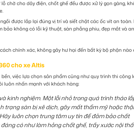
hư lỗ chờ cho dây điện, chốt ghế đều được xử lý gọn gàng, k
e.
gồi được lắp lại đúng vị trí và siết chặt các ốc vít an toàn.
ảm bảo không có lỗi kỹ thuật, sàn phẳng phiu, đẹp mắt và a
 cách chính xác, không gây hư hại đến bất kỳ bộ phận nào 
360 cho xe Altis
bền, việc lựa chọn sản phẩm cũng như quy trình thi công l
ôi luôn nhấn mạnh với khách hàng:
 và kinh nghiệm. Một lỗi nhỏ trong quá trình tháo lắ
nh trạng sàn bị xê dịch, gây mất thẩm mỹ hoặc th
. Hãy luôn chọn trung tâm uy tín để đảm bảo chất
g đáng có như làm hỏng chốt ghế, trầy xước nội thấ