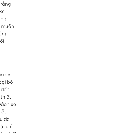
 rằng
 xe
ống
g muốn
hông
ởi
ủa xe
oại bỏ
g đến
thiết
vách xe
 mẫu
ệu da
ùi chỉ