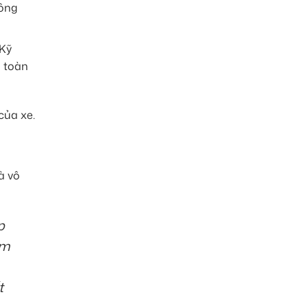
hông
 Kỹ
n toàn
của xe.
à vô
p
ậm
t