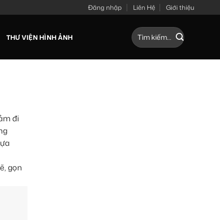
Đăng nhập
Liên Hệ
Giới thiệu
Tìm
THƯ VIỆN HÌNH ẢNH
kiếm:
iảm đi
ng
lựa
ẽ, gọn