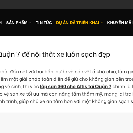
I
SẢN PHẨM
TIN TỨC
DỰ ÁN ĐÃ TRIỂN KHAI
KHUYẾN MÃI
Quận 7 để nội thất xe luôn sạch đẹp
phải đối mặt với bụi bẩn, nước và các vết ố khó chịu, làm g
iếm một giải pháp toàn diện để giữ cho không gian bên tro
 vệ sinh, thì việc
lắp sàn 360 cho Altis tại Quận 7
chính là 
o vệ sàn xe tối ưu mà còn nâng tầm thẩm mỹ, mang lại trải
nh trình, giúp chủ xe an tâm hơn với một không gian sạch s