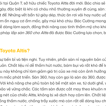
tại Quận 7, sở hữu chiếc Toyota Altis đời mới. Bác chia sẻ
gày, đặc biệt là khi có cháu nhỏ thường xuyên đi cùng, sàn
t để. Những vết bẩn từ giày dép, thức ăn rơi vãi hay nước u
tiềm ẩn nguy cơ ẩm mốc, gây mùi khó chịu. Bác Cường mon
 dễ dàng làm sạch, đồng thời nâng cao tính thẩm mỹ cho k
ải pháp
lắp sàn 360 cho Altis
đã được Bác Cường lựa chọn, b
 Toyota Altis?
ự bền bỉ và tiện nghi. Tuy nhiên, phần sàn nỉ nguyên bản c
quản. Chất liệu nỉ dễ thấm hút nước, bám bụi và rất khó để l
ều này không chỉ làm giảm giá trị của xe mà còn ảnh hưởn
 mốc phát triển. Sàn 360, hay còn gọi là sàn da 360, được 
ới khả năng che phủ toàn bộ bề mặt sàn xe, từ dưới ghế, 
 bảo vệ vững chắc. Các tấm sàn được cắt may theo khuôn
nét của chiếc Altis, không bị xê dịch hay cộm lên. Chất li
ng thấm nước, chống trầy xước mà còn rất dễ dàng lau ch