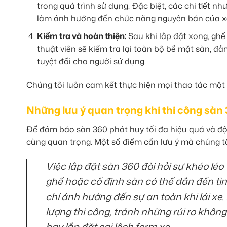
trong quá trình sử dụng. Đặc biệt, các chi tiết n
làm ảnh hưởng đến chức năng nguyên bản của x
Kiểm tra và hoàn thiện:
Sau khi lắp đặt xong, ghế n
thuật viên sẽ kiểm tra lại toàn bộ bề mặt sàn, đ
tuyệt đối cho người sử dụng.
Chúng tôi luôn cam kết thực hiện mọi thao tác một
Những lưu ý quan trọng khi thi công sàn 
Để đảm bảo sàn 360 phát huy tối đa hiệu quả và độ 
cùng quan trọng. Một số điểm cần lưu ý mà chúng t
Việc lắp đặt sàn 360 đòi hỏi sự khéo léo
ghế hoặc cố định sàn có thể dẫn đến tì
chí ảnh hưởng đến sự an toàn khi lái xe
lượng thi công, tránh những rủi ro khôn
hay lắp đặt sai lệch form xe.