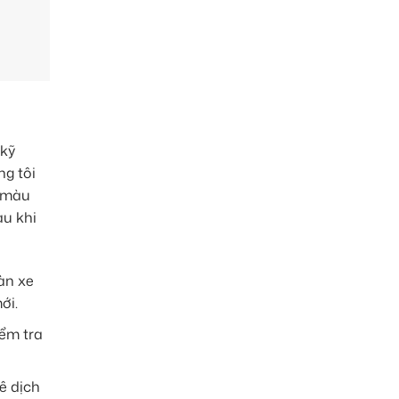
 kỹ
ng tôi
g màu
au khi
àn xe
ới.
iểm tra
ê dịch