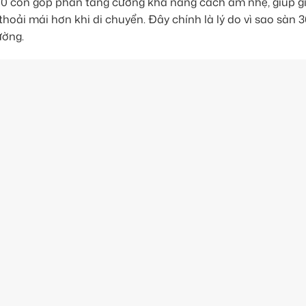
360 còn góp phần tăng cường khả năng cách âm nhẹ, giúp g
thoải mái hơn khi di chuyển. Đây chính là lý do vì sao sàn 3
ường.