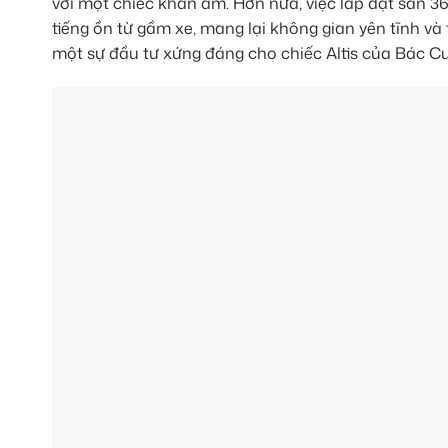
với một chiếc khăn ẩm. Hơn nữa, việc lắp đặt sàn 
tiếng ồn từ gầm xe, mang lại không gian yên tĩnh và 
một sự đầu tư xứng đáng cho chiếc Altis của Bác C