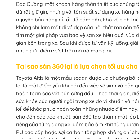
Bác Cường, một khách hàng thân thiết của chúng tôi 
dù rất giữ gìn, nhưng với tần suất sử dụng xe hàng n
nguyên bản bằng nỉ rất dễ bám bẩn, khó vệ sinh triệ
không chỉ làm mất đi vẻ đẹp của nội thất mà còn 
tìm một giải pháp vừa bảo vệ sàn xe hiệu quả, vừa
gian bên trong xe. Sau khi được tư vấn kỹ lưỡng, gi
những ưu điểm vượt trội mà nó mang lại.
Tại sao sàn 360 lại là lựa chọn tối ưu cho
Toyota Altis là một mẫu sedan được ưa chuộng bởi s
lại là một điểm yếu khi nói đến việc vệ sinh và bảo 
hoàn toàn các vết bẩn cứng đầu. Theo thời gian, đi
sức khỏe của người ngồi trong xe do vi khuẩn và nấm
kế để khắc phục hoàn toàn những nhược điểm này. V
cho đến các góc khuất, sàn 360 tạo thành một lớp
riêng của từng dòng xe, đảm bảo ôm khít từng đường 
PU cao cấp hoặc sợi carbon tổng hợp không chỉ chố