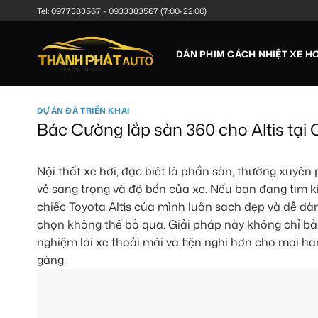
Bỏ
Tel:
0977383567
-
0933383567
(7:00-22:00)
qua
nội
DÁN PHIM CÁCH NHIỆT XE HƠ
dung
DỰ ÁN ĐÃ TRIỂN KHAI
Bác Cường lắp sàn 360 cho Altis tại 
Nội thất xe hơi, đặc biệt là phần sàn, thường xuyên 
vẻ sang trọng và độ bền của xe. Nếu bạn đang tìm k
chiếc Toyota Altis của mình luôn sạch đẹp và dễ dàng
chọn không thể bỏ qua. Giải pháp này không chỉ bả
nghiệm lái xe thoải mái và tiện nghi hơn cho mọi hà
gàng.