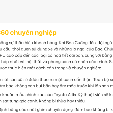
 360 chuyên nghiệp
 bằng sự thấu hiểu khách hàng. Khi Bác Cường đến, đội ngũ
nhu cầu, thói quen sử dụng xe và những lo ngại của Bác. Chú
da PU cao cấp đến các loại có họa tiết carbon, cùng với bản
hợp nhất với nội thất và phong cách cá nhân của mình. S
được thực hiện một cách cẩn trọng và chuyên nghiệp:
m lót sàn cũ sẽ được tháo ra một cách cẩn thận. Toàn bộ s
đảm bảo không còn bụi bẩn hay ẩm mốc trước khi lắp sàn m
khuôn mẫu chính xác của Toyota Altis. Kỹ thuật viên sẽ k
sát từng góc cạnh, không bị thừa hay thiếu.
 định bằng các chốt ghim chuyên dụng, đảm bảo không bị x