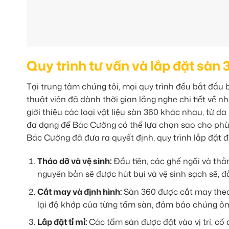
Quy trình tư vấn và lắp đặt sàn
Tại trung tâm chúng tôi, mọi quy trình đều bắt đầu
thuật viên đã dành thời gian lắng nghe chi tiết về 
giới thiệu các loại vật liệu sàn 360 khác nhau, từ 
đa dạng để Bác Cường có thể lựa chọn sao cho phù 
Bác Cường đã đưa ra quyết định, quy trình lắp đặt 
Tháo dỡ và vệ sinh:
Đầu tiên, các ghế ngồi và thả
nguyên bản sẽ được hút bụi và vệ sinh sạch sẽ, 
Cắt may và định hình:
Sàn 360 được cắt may theo 
lại độ khớp của từng tấm sàn, đảm bảo chúng ôm 
Lắp đặt tỉ mỉ:
Các tấm sàn được đặt vào vị trí, cố