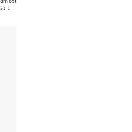
iảm bớt
60 là