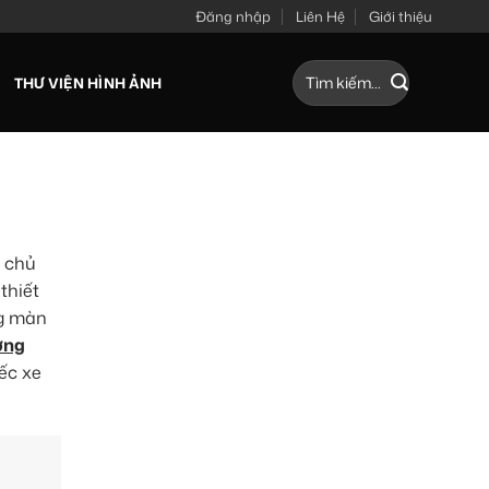
Đăng nhập
Liên Hệ
Giới thiệu
Tìm
THƯ VIỆN HÌNH ẢNH
kiếm:
u chủ
thiết
ng màn
ơng
ếc xe