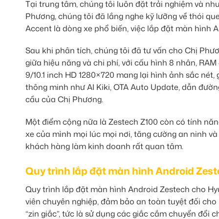
Tại trung tâm, chúng tôi luôn đặt trải nghiệm và n
Phương, chúng tôi đã lắng nghe kỹ lưỡng về thói qu
Accent là dòng xe phổ biến, việc lắp đặt màn hình 
Sau khi phân tích, chúng tôi đã tư vấn cho Chị Ph
giữa hiệu năng và chi phí, với cấu hình 8 nhân, 
9/10.1 inch HD 1280×720 mang lại hình ảnh sắc nét, g
thông minh như AI Kiki, OTA Auto Update, dẫn đường
cầu của Chị Phương.
Một điểm cộng nữa là Zestech Z100 còn có tính năng 
xe của mình mọi lúc mọi nơi, tăng cường an ninh và
khách hàng làm kinh doanh rất quan tâm.
Quy trình lắp đặt màn hình Android Zes
Quy trình lắp đặt màn hình Android Zestech cho Hy
viên chuyên nghiệp, đảm bảo an toàn tuyệt đối cho 
“zin giắc”, tức là sử dụng các giắc cắm chuyển đổi 