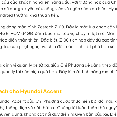
hu cầu của khách hàng lên hàng đầu. Với trường hợp của Ch
en sử dụng xe, yêu cầu công việc và ngân sách dự kiến. Hyu
Android thường khá thuận tiện.
ương dòng màn hình Zestech Z100. Đây là một lựa chọn cân
RAM 4GB, ROM 64GB, đảm bảo mọi tác vụ chạy mượt mà. Màn 
iao diện thân thiện. Đặc biệt, Z100 tích hợp đầy đủ các tí
, tra cứu phạt nguội và chia đôi màn hình, rất phù hợp với
định vị quản lý xe từ xa, giúp Chị Phương dễ dàng theo dõi 
 quản lý tài sản hiệu quả hơn. Đây là một tính năng mà nhi
tech cho Hyundai Accent
undai Accent của Chị Phương được thực hiện bởi đội ngũ k
hệ thống điện và nội thất xe. Chúng tôi luôn tuân thủ nguy
chuyên dụng, không cắt nối dây điện nguyên bản của xe. Đi