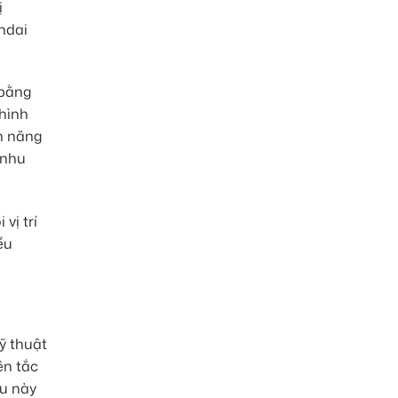
ị
ndai
 bằng
hình
nh năng
 nhu
vị trí
ều
ỹ thuật
ên tắc
ều này