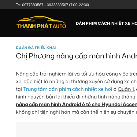
Bỏ
Tel:
0977383567
-
0933383567
(7:00-22:00)
qua
nội
DÁN PHIM CÁCH NHIỆT XE HƠ
dung
DỰ ÁN ĐÃ TRIỂN KHAI
Chị Phương nâng cấp màn hình Andro
Nâng cấp trải nghiệm lái và tối ưu hóa công việc 
xe, đặc biệt là những ai thường xuyên sử dụng xe 
tại
Trung tâm dán phim cách nhiệt xe hơi
ở
Quận 1
,
hình nguyên bản lại thiếu đi những tính năng thông 
nâng cấp màn hình Android ô tô cho Hyundai Accent
không chỉ tiện nghi hơn mà còn thể hiện sự chuyên 