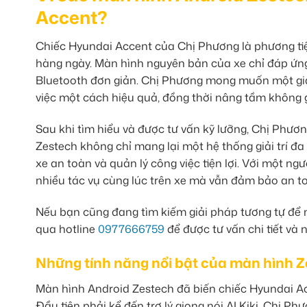
Accent?
Chiếc Hyundai Accent của Chị Phương là phương tiện
hàng ngày. Màn hình nguyên bản của xe chỉ đáp ứn
Bluetooth đơn giản. Chị Phương mong muốn một giải p
việc một cách hiệu quả, đồng thời nâng tầm không g
Sau khi tìm hiểu và được tư vấn kỹ lưỡng, Chị Phươ
Zestech không chỉ mang lại một hệ thống giải trí đa
xe an toàn và quản lý công việc tiện lợi. Với một ngư
nhiều tác vụ cùng lúc trên xe mà vẫn đảm bảo an to
Nếu bạn cũng đang tìm kiếm giải pháp tương tự để n
qua hotline
0977666759
để được tư vấn chi tiết và 
Những tính năng nổi bật của màn hình Z
Màn hình Android Zestech đã biến chiếc Hyundai A
Đầu tiên phải kể đến trợ lý giọng nói AI Kiki. Chị P