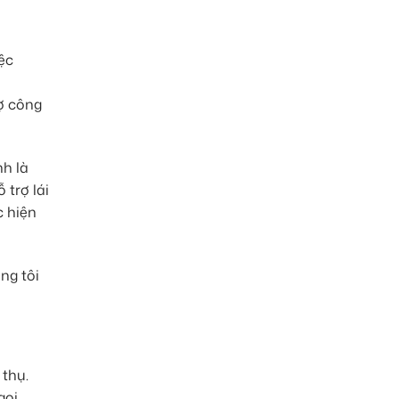
ệc
rợ công
nh là
 trợ lái
c hiện
ng tôi
thụ.
gọi