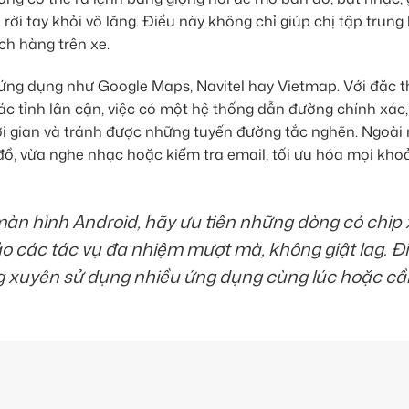
i tay khỏi vô lăng. Điều này không chỉ giúp chị tập trung l
h hàng trên xe.
ứng dụng như Google Maps, Navitel hay Vietmap. Với đặc t
ác tỉnh lân cận, việc có một hệ thống dẫn đường chính xác
hời gian và tránh được những tuyến đường tắc nghẽn. Ngoài r
ồ, vừa nghe nhạc hoặc kiểm tra email, tối ưu hóa mọi kho
màn hình Android, hãy ưu tiên những dòng có chip
 các tác vụ đa nhiệm mượt mà, không giật lag. Đ
g xuyên sử dụng nhiều ứng dụng cùng lúc hoặc cầ