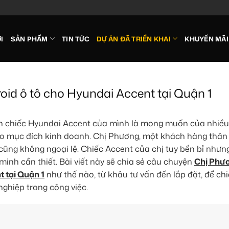
I
SẢN PHẨM
TIN TỨC
DỰ ÁN ĐÃ TRIỂN KHAI
KHUYẾN MÃI
id ô tô cho Hyundai Accent tại Quận 1
trên chiếc Hyundai Accent của mình là mong muốn của nhiề
cho mục đích kinh doanh. Chị Phương, một khách hàng thân 
 cũng không ngoại lệ. Chiếc Accent của chị tuy bền bỉ như
minh cần thiết. Bài viết này sẽ chia sẻ câu chuyện
Chị Phư
 tại Quận 1
như thế nào, từ khâu tư vấn đến lắp đặt, để chi
nghiệp trong công việc.