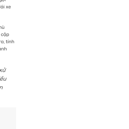
ái xe
hù
, cập
a, tính
ảnh
 xử
iều
n