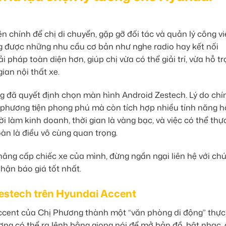
 chính để chị di chuyển, gặp gỡ đối tác và quản lý công vi
g được những nhu cầu cơ bản như nghe radio hay kết nối
háp toàn diện hơn, giúp chị vừa có thể giải trí, vừa hỗ t
ian nội thất xe.
ng đã quyết định chọn màn hình Android Zestech. Lý do chí
 phương tiện phong phú mà còn tích hợp nhiều tính năng hỗ
ời làm kinh doanh, thời gian là vàng bạc, và việc có thể thự
àn là điều vô cùng quan trọng.
âng cấp chiếc xe của mình, đừng ngần ngại liên hệ với chú
nhận báo giá tốt nhất.
estech trên Hyundai Accent
ccent của Chị Phương thành một “văn phòng di động” thực 
hương có thể ra lệnh bằng giọng nói để mở bản đồ, bật nhạc, 