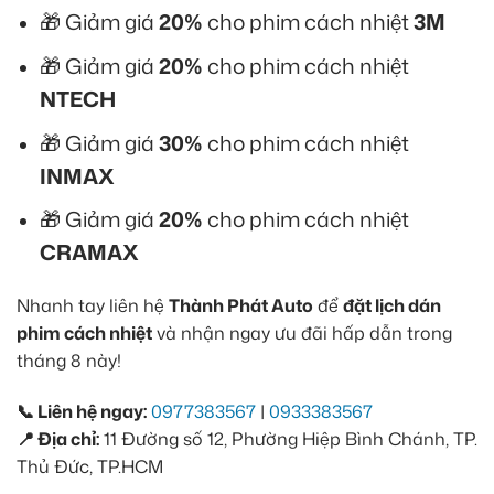
🎁 Giảm giá
20%
cho phim cách nhiệt
3M
🎁 Giảm giá
20%
cho phim cách nhiệt
NTECH
🎁 Giảm giá
30%
cho phim cách nhiệt
INMAX
🎁 Giảm giá
20%
cho phim cách nhiệt
CRAMAX
Nhanh tay liên hệ
Thành Phát Auto
để
đặt lịch dán
phim cách nhiệt
và nhận ngay ưu đãi hấp dẫn trong
tháng 8 này!
📞 Liên hệ ngay:
0977383567
|
0933383567
📍 Địa chỉ:
11 Đường số 12, Phường Hiệp Bình Chánh, TP.
Thủ Đức, TP.HCM