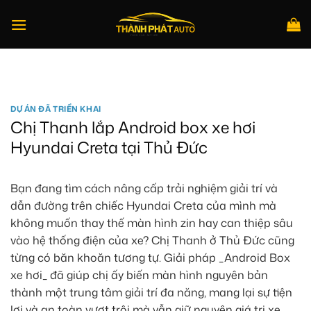
Bỏ
qua
nội
dung
Tìm
kiếm:
DỰ ÁN ĐÃ TRIỂN KHAI
Chị Thanh lắp Android box xe hơi
Hyundai Creta tại Thủ Đức
Bạn đang tìm cách nâng cấp trải nghiệm giải trí và
dẫn đường trên chiếc Hyundai Creta của mình mà
không muốn thay thế màn hình zin hay can thiệp sâu
vào hệ thống điện của xe? Chị Thanh ở Thủ Đức cũng
từng có băn khoăn tương tự. Giải pháp _Android Box
xe hơi_ đã giúp chị ấy biến màn hình nguyên bản
thành một trung tâm giải trí đa năng, mang lại sự tiện
lợi và an toàn vượt trội mà vẫn giữ nguyên giá trị xe.