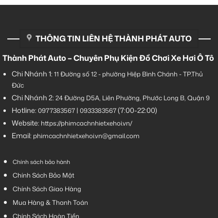
THÔNG TIN LIÊN HỆ THÀNH PHÁT AUTO
Thành Phát Auto – Chuyên Phụ Kiện Đồ Chơi Xe Hơi Ô Tô
Chi Nhánh 1:
11 Đường số 12 - phường Hiệp Bình Chánh - TP.Thủ
Đức
Chi Nhánh 2:
24 Đường D5A, Liên Phường, Phước Long B, Quận 9
Hotline:
|
(7:00-22:00)
0977383567
0933383567
Website:
https://phimcachnhietxehoi.vn/
Email:
phimcachnhietxehoi.vn@gmail.com
Chính sách bảo hành
Chính Sách Bảo Mật
Chính Sách Giao Hàng
Mua Hàng & Thanh Toán
Chính Sách Hoàn Tiền