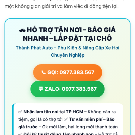
một không gian giải trí và làm việc di động tiện lợi.
🚗 HỖ TRỢ TẬN NƠI – BÁO GIÁ
NHANH – LẮP ĐẶT TẠI CHỖ
Thành Phát Auto – Phụ Kiện & Nâng Cấp Xe Hơi
Chuyên Nghiệp
📞 GỌI: 0977.383.567
💬 ZALO: 0977.383.567
✅
Nhận làm tận nơi tại TP.HCM
– Không cần ra
tiệm, gọi là có thợ tới ✅
Tư vấn miễn phí – Báo
giá trước
– Ok mới làm, hài lòng mới thanh toán
✅
Đội kỹ thuật đông, làm nhanh gọn
– Hỗ trợ cả