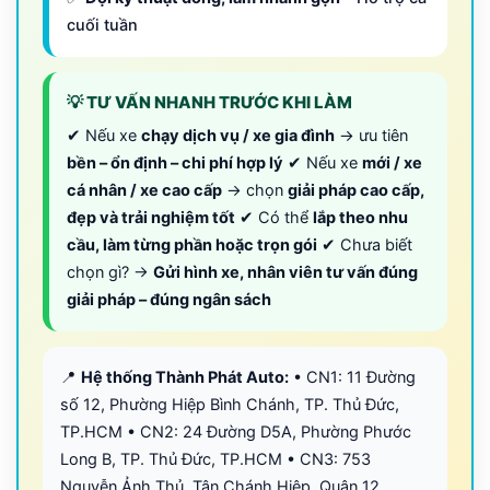
cuối tuần
💡 TƯ VẤN NHANH TRƯỚC KHI LÀM
✔ Nếu xe
chạy dịch vụ / xe gia đình
→ ưu tiên
bền – ổn định – chi phí hợp lý
✔ Nếu xe
mới / xe
cá nhân / xe cao cấp
→ chọn
giải pháp cao cấp,
đẹp và trải nghiệm tốt
✔ Có thể
lắp theo nhu
cầu, làm từng phần hoặc trọn gói
✔ Chưa biết
chọn gì? →
Gửi hình xe, nhân viên tư vấn đúng
giải pháp – đúng ngân sách
📍
Hệ thống Thành Phát Auto:
• CN1: 11 Đường
số 12, Phường Hiệp Bình Chánh, TP. Thủ Đức,
TP.HCM • CN2: 24 Đường D5A, Phường Phước
Long B, TP. Thủ Đức, TP.HCM • CN3: 753
Nguyễn Ảnh Thủ, Tân Chánh Hiệp, Quận 12,