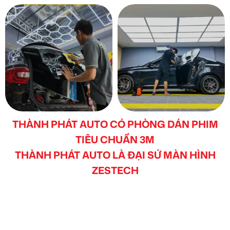
THÀNH PHÁT AUTO CÓ PHÒNG DÁN PHIM
TIÊU CHUẨN 3M
THÀNH PHÁT AUTO LÀ ĐẠI SỨ MÀN HÌNH
ZESTECH