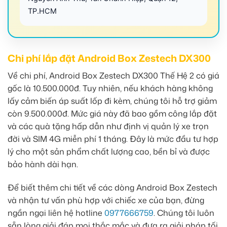
TP.HCM
Chi phí lắp đặt Android Box Zestech DX300
Về chi phí, Android Box Zestech DX300 Thế Hệ 2 có giá
gốc là 10.500.000đ. Tuy nhiên, nếu khách hàng không
lấy cảm biến áp suất lốp đi kèm, chúng tôi hỗ trợ giảm
còn 9.500.000đ. Mức giá này đã bao gồm công lắp đặt
và các quà tặng hấp dẫn như định vị quản lý xe trọn
đời và SIM 4G miễn phí 1 tháng. Đây là mức đầu tư hợp
lý cho một sản phẩm chất lượng cao, bền bỉ và được
bảo hành dài hạn.
Để biết thêm chi tiết về các dòng Android Box Zestech
và nhận tư vấn phù hợp với chiếc xe của bạn, đừng
ngần ngại liên hệ hotline
0977666759
. Chúng tôi luôn
sẵn lòng giải đáp mọi thắc mắc và đưa ra giải pháp tối