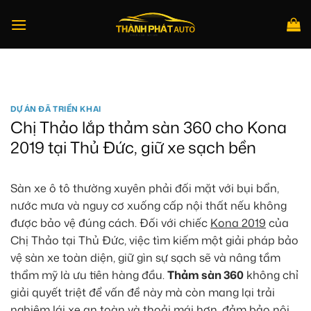
Bỏ
qua
nội
dung
Tìm
kiếm:
DỰ ÁN ĐÃ TRIỂN KHAI
Chị Thảo lắp thảm sàn 360 cho Kona
2019 tại Thủ Đức, giữ xe sạch bền
Sàn xe ô tô thường xuyên phải đối mặt với bụi bẩn,
nước mưa và nguy cơ xuống cấp nội thất nếu không
được bảo vệ đúng cách. Đối với chiếc
Kona 2019
của
Chị Thảo tại Thủ Đức, việc tìm kiếm một giải pháp bảo
vệ sàn xe toàn diện, giữ gìn sự sạch sẽ và nâng tầm
thẩm mỹ là ưu tiên hàng đầu.
Thảm sàn 360
không chỉ
giải quyết triệt để vấn đề này mà còn mang lại trải
nghiệm lái xe an toàn và thoải mái hơn, đảm bảo nội