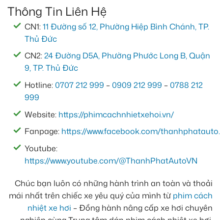
Thông Tin Liên Hệ
CN1:
11 Đường số 12, Phường Hiệp Bình Chánh, TP.
Thủ Đức
CN2:
24 Đường D5A, Phường Phước Long B, Quận
9, TP. Thủ Đức
Hotline:
0707 212 999
–
0909 212 999
–
0788 212
999
Website:
https://phimcachnhietxehoi.vn/
Fanpage:
https://www.facebook.com/thanhphatauto.
Youtube:
https://www.youtube.com/@ThanhPhatAutoVN
Chúc bạn luôn có những hành trình an toàn và thoải
mái nhất trên chiếc xe yêu quý của mình từ
phim cách
nhiệt xe hơi
– Đồng hành nâng cấp xe hơi chuyên
nghiệp cùng Trung tâm dán phim cách nhiệt xe hơi.