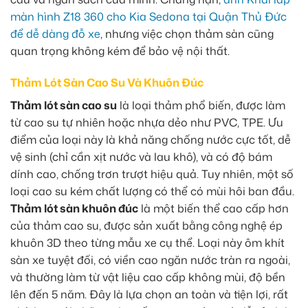
màn hình Z18 360 cho Kia Sedona tại Quận Thủ Đức
để dễ dàng đỗ xe
, nhưng việc chọn thảm sàn cũng
quan trọng không kém để bảo vệ nội thất.
Thảm Lót Sàn Cao Su Và Khuôn Đúc
Thảm lót sàn cao su
là loại thảm phổ biến, được làm
từ cao su tự nhiên hoặc nhựa dẻo như PVC, TPE. Ưu
điểm của loại này là khả năng chống nước cực tốt, dễ
vệ sinh (chỉ cần xịt nước và lau khô), và có độ bám
dính cao, chống trơn trượt hiệu quả. Tuy nhiên, một số
loại cao su kém chất lượng có thể có mùi hôi ban đầu.
Thảm lót sàn khuôn đúc
là một biến thể cao cấp hơn
của thảm cao su, được sản xuất bằng công nghệ ép
khuôn 3D theo từng mẫu xe cụ thể. Loại này ôm khít
sàn xe tuyệt đối, có viền cao ngăn nước tràn ra ngoài,
và thường làm từ vật liệu cao cấp không mùi, độ bền
lên đến 5 năm. Đây là lựa chọn an toàn và tiện lợi, rất