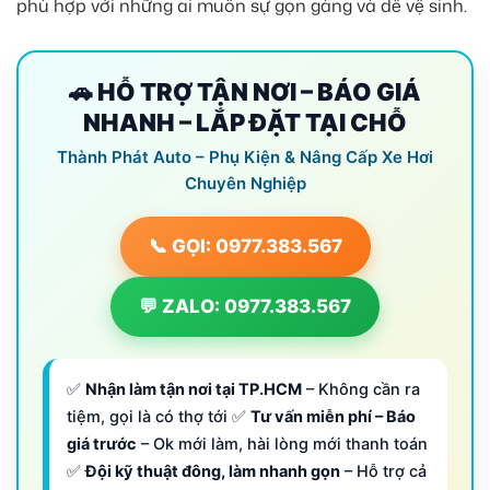
phù hợp với những ai muốn sự gọn gàng và dễ vệ sinh.
🚗 HỖ TRỢ TẬN NƠI – BÁO GIÁ
NHANH – LẮP ĐẶT TẠI CHỖ
Thành Phát Auto – Phụ Kiện & Nâng Cấp Xe Hơi
Chuyên Nghiệp
📞 GỌI: 0977.383.567
💬 ZALO: 0977.383.567
✅
Nhận làm tận nơi tại TP.HCM
– Không cần ra
tiệm, gọi là có thợ tới ✅
Tư vấn miễn phí – Báo
giá trước
– Ok mới làm, hài lòng mới thanh toán
✅
Đội kỹ thuật đông, làm nhanh gọn
– Hỗ trợ cả