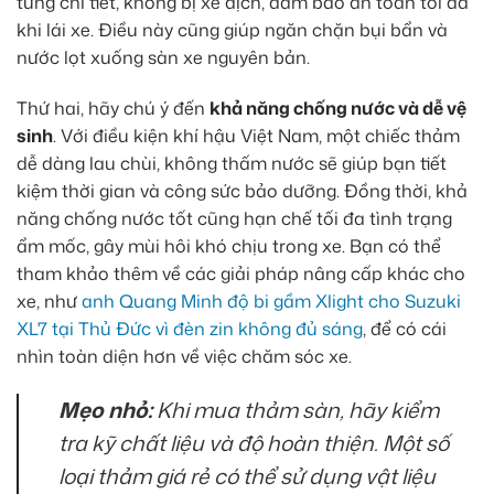
từng chi tiết, không bị xê dịch, đảm bảo an toàn tối đa
khi lái xe. Điều này cũng giúp ngăn chặn bụi bẩn và
nước lọt xuống sàn xe nguyên bản.
Thứ hai, hãy chú ý đến
khả năng chống nước và dễ vệ
sinh
. Với điều kiện khí hậu Việt Nam, một chiếc thảm
dễ dàng lau chùi, không thấm nước sẽ giúp bạn tiết
kiệm thời gian và công sức bảo dưỡng. Đồng thời, khả
năng chống nước tốt cũng hạn chế tối đa tình trạng
ẩm mốc, gây mùi hôi khó chịu trong xe. Bạn có thể
tham khảo thêm về các giải pháp nâng cấp khác cho
xe, như
anh Quang Minh độ bi gầm Xlight cho Suzuki
XL7 tại Thủ Đức vì đèn zin không đủ sáng
, để có cái
nhìn toàn diện hơn về việc chăm sóc xe.
Mẹo nhỏ:
Khi mua thảm sàn, hãy kiểm
tra kỹ chất liệu và độ hoàn thiện. Một số
loại thảm giá rẻ có thể sử dụng vật liệu