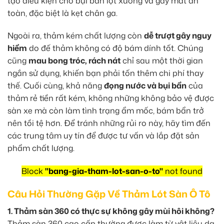
tạo điều kiện cho bụi bẩn lọt xuống và gây mất an
toàn, đặc biệt là kẹt chân ga.
Ngoài ra, thảm kém chất lượng còn
dễ trượt gây nguy
hiểm
do đế thảm không có độ bám dính tốt. Chúng
cũng
mau bong tróc, rách nát
chỉ sau một thời gian
ngắn sử dụng, khiến bạn phải tốn thêm chi phí thay
thế. Cuối cùng, khả năng
đọng nước và bụi bẩn
của
thảm rẻ tiền rất kém, không những không bảo vệ được
sàn xe mà còn làm tình trạng ẩm mốc, bám bẩn trở
nên tồi tệ hơn. Để tránh những rủi ro này, hãy tìm đến
các trung tâm uy tín để được tư vấn và lắp đặt sản
phẩm chất lượng.
Block
"bang-gia-tham-lot-san-o-to"
not found
Câu Hỏi Thường Gặp Về Thảm Lót Sàn Ô Tô
1. Thảm sàn 360 có thực sự không gây mùi hôi không?
Thảm sàn 360 cao cấp thường được làm từ vật liệu da