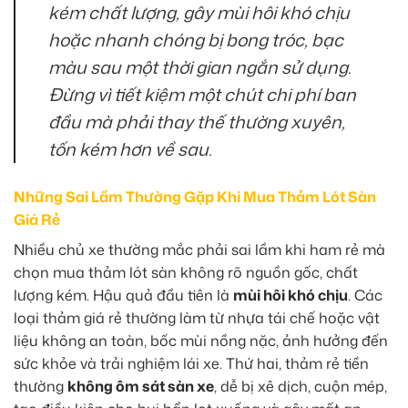
kém chất lượng, gây mùi hôi khó chịu
hoặc nhanh chóng bị bong tróc, bạc
màu sau một thời gian ngắn sử dụng.
Đừng vì tiết kiệm một chút chi phí ban
đầu mà phải thay thế thường xuyên,
tốn kém hơn về sau.
Những Sai Lầm Thường Gặp Khi Mua Thảm Lót Sàn
Giá Rẻ
Nhiều chủ xe thường mắc phải sai lầm khi ham rẻ mà
chọn mua thảm lót sàn không rõ nguồn gốc, chất
lượng kém. Hậu quả đầu tiên là
mùi hôi khó chịu
. Các
loại thảm giá rẻ thường làm từ nhựa tái chế hoặc vật
liệu không an toàn, bốc mùi nồng nặc, ảnh hưởng đến
sức khỏe và trải nghiệm lái xe. Thứ hai, thảm rẻ tiền
thường
không ôm sát sàn xe
, dễ bị xê dịch, cuộn mép,