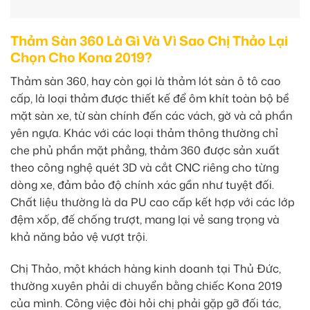
Thảm Sàn 360 Là Gì Và Vì Sao Chị Thảo Lại
Chọn Cho Kona 2019?
Thảm sàn 360, hay còn gọi là thảm lót sàn ô tô cao
cấp, là loại thảm được thiết kế để ôm khít toàn bộ bề
mặt sàn xe, từ sàn chính đến các vách, gờ và cả phần
yên ngựa. Khác với các loại thảm thông thường chỉ
che phủ phần mặt phẳng, thảm 360 được sản xuất
theo công nghệ quét 3D và cắt CNC riêng cho từng
dòng xe, đảm bảo độ chính xác gần như tuyệt đối.
Chất liệu thường là da PU cao cấp kết hợp với các lớp
đệm xốp, đế chống trượt, mang lại vẻ sang trọng và
khả năng bảo vệ vượt trội.
Chị Thảo, một khách hàng kinh doanh tại Thủ Đức,
thường xuyên phải di chuyển bằng chiếc Kona 2019
của mình. Công việc đòi hỏi chị phải gặp gỡ đối tác,