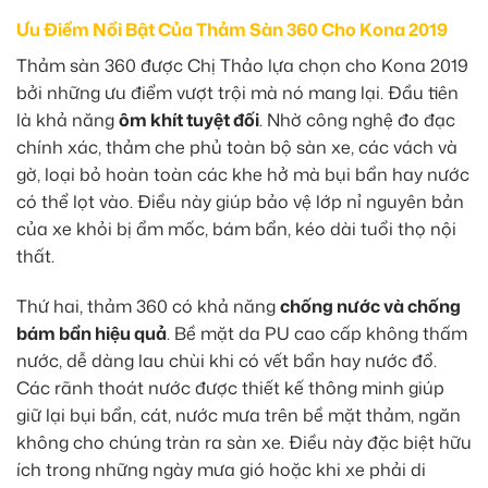
Ưu Điểm Nổi Bật Của Thảm Sàn 360 Cho Kona 2019
Thảm sàn 360 được Chị Thảo lựa chọn cho Kona 2019
bởi những ưu điểm vượt trội mà nó mang lại. Đầu tiên
là khả năng
ôm khít tuyệt đối
. Nhờ công nghệ đo đạc
chính xác, thảm che phủ toàn bộ sàn xe, các vách và
gờ, loại bỏ hoàn toàn các khe hở mà bụi bẩn hay nước
có thể lọt vào. Điều này giúp bảo vệ lớp nỉ nguyên bản
của xe khỏi bị ẩm mốc, bám bẩn, kéo dài tuổi thọ nội
thất.
Thứ hai, thảm 360 có khả năng
chống nước và chống
bám bẩn hiệu quả
. Bề mặt da PU cao cấp không thấm
nước, dễ dàng lau chùi khi có vết bẩn hay nước đổ.
Các rãnh thoát nước được thiết kế thông minh giúp
giữ lại bụi bẩn, cát, nước mưa trên bề mặt thảm, ngăn
không cho chúng tràn ra sàn xe. Điều này đặc biệt hữu
ích trong những ngày mưa gió hoặc khi xe phải di