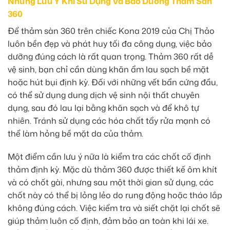
Những Lưu Ý Khi Sử Dụng Và Bảo Dưỡng Thảm Sàn
360
Để thảm sàn 360 trên chiếc Kona 2019 của Chị Thảo
luôn bền đẹp và phát huy tối đa công dụng, việc bảo
dưỡng đúng cách là rất quan trọng. Thảm 360 rất dễ
vệ sinh, bạn chỉ cần dùng khăn ẩm lau sạch bề mặt
hoặc hút bụi định kỳ. Đối với những vết bẩn cứng đầu,
có thể sử dụng dung dịch vệ sinh nội thất chuyên
dụng, sau đó lau lại bằng khăn sạch và để khô tự
nhiên. Tránh sử dụng các hóa chất tẩy rửa mạnh có
thể làm hỏng bề mặt da của thảm.
Một điểm cần lưu ý nữa là kiểm tra các chốt cố định
thảm định kỳ. Mặc dù thảm 360 được thiết kế ôm khít
và có chốt gài, nhưng sau một thời gian sử dụng, các
chốt này có thể bị lỏng lẻo do rung động hoặc tháo lắp
không đúng cách. Việc kiểm tra và siết chặt lại chốt sẽ
giúp thảm luôn cố định, đảm bảo an toàn khi lái xe.