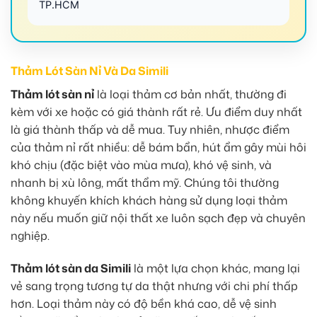
TP.HCM
Thảm Lót Sàn Nỉ Và Da Simili
Thảm lót sàn nỉ
là loại thảm cơ bản nhất, thường đi
kèm với xe hoặc có giá thành rất rẻ. Ưu điểm duy nhất
là giá thành thấp và dễ mua. Tuy nhiên, nhược điểm
của thảm nỉ rất nhiều: dễ bám bẩn, hút ẩm gây mùi hôi
khó chịu (đặc biệt vào mùa mưa), khó vệ sinh, và
nhanh bị xù lông, mất thẩm mỹ. Chúng tôi thường
không khuyến khích khách hàng sử dụng loại thảm
này nếu muốn giữ nội thất xe luôn sạch đẹp và chuyên
nghiệp.
Thảm lót sàn da Simili
là một lựa chọn khác, mang lại
vẻ sang trọng tương tự da thật nhưng với chi phí thấp
hơn. Loại thảm này có độ bền khá cao, dễ vệ sinh