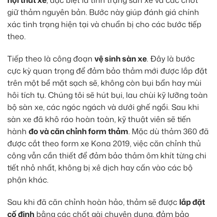
nội thất xe
, đặc biệt là tình trạng sàn xe và các chốt
giữ thảm nguyên bản. Bước này giúp đánh giá chính
xác tình trạng hiện tại và chuẩn bị cho các bước tiếp
theo.
Tiếp theo là công đoạn
vệ sinh sàn xe
. Đây là bước
cực kỳ quan trọng để đảm bảo thảm mới được lắp đặt
trên một bề mặt sạch sẽ, không còn bụi bẩn hay mùi
hôi tích tụ. Chúng tôi sẽ hút bụi, lau chùi kỹ lưỡng toàn
bộ sàn xe, các ngóc ngách và dưới ghế ngồi. Sau khi
sàn xe đã khô ráo hoàn toàn, kỹ thuật viên sẽ tiến
hành
đo và căn chỉnh form thảm
. Mặc dù thảm 360 đã
được cắt theo form xe Kona 2019, việc căn chỉnh thủ
công vẫn cần thiết để đảm bảo thảm ôm khít từng chi
tiết nhỏ nhất, không bị xê dịch hay cấn vào các bộ
phận khác.
Sau khi đã căn chỉnh hoàn hảo, thảm sẽ được
lắp đặt
cố định
bằng các chốt gài chuyên dụng, đảm bảo