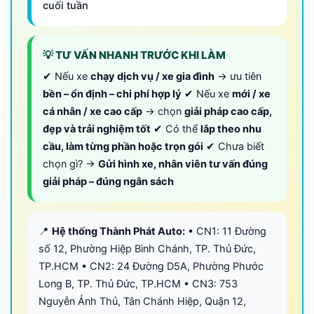
cuối tuần
💡 TƯ VẤN NHANH TRƯỚC KHI LÀM
✔ Nếu xe
chạy dịch vụ / xe gia đình
→ ưu tiên
bền – ổn định – chi phí hợp lý
✔ Nếu xe
mới / xe
cá nhân / xe cao cấp
→ chọn
giải pháp cao cấp,
đẹp và trải nghiệm tốt
✔ Có thể
lắp theo nhu
cầu, làm từng phần hoặc trọn gói
✔ Chưa biết
chọn gì? →
Gửi hình xe, nhân viên tư vấn đúng
giải pháp – đúng ngân sách
📍
Hệ thống Thành Phát Auto:
• CN1: 11 Đường
số 12, Phường Hiệp Bình Chánh, TP. Thủ Đức,
TP.HCM • CN2: 24 Đường D5A, Phường Phước
Long B, TP. Thủ Đức, TP.HCM • CN3: 753
Nguyễn Ảnh Thủ, Tân Chánh Hiệp, Quận 12,