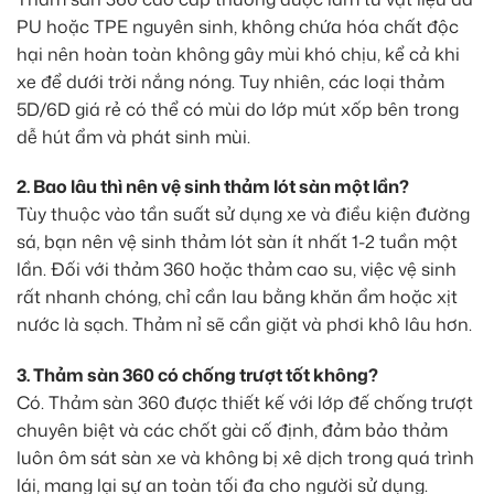
PU hoặc TPE nguyên sinh, không chứa hóa chất độc
hại nên hoàn toàn không gây mùi khó chịu, kể cả khi
xe để dưới trời nắng nóng. Tuy nhiên, các loại thảm
5D/6D giá rẻ có thể có mùi do lớp mút xốp bên trong
dễ hút ẩm và phát sinh mùi.
2. Bao lâu thì nên vệ sinh thảm lót sàn một lần?
Tùy thuộc vào tần suất sử dụng xe và điều kiện đường
sá, bạn nên vệ sinh thảm lót sàn ít nhất 1-2 tuần một
lần. Đối với thảm 360 hoặc thảm cao su, việc vệ sinh
rất nhanh chóng, chỉ cần lau bằng khăn ẩm hoặc xịt
nước là sạch. Thảm nỉ sẽ cần giặt và phơi khô lâu hơn.
3. Thảm sàn 360 có chống trượt tốt không?
Có. Thảm sàn 360 được thiết kế với lớp đế chống trượt
chuyên biệt và các chốt gài cố định, đảm bảo thảm
luôn ôm sát sàn xe và không bị xê dịch trong quá trình
lái, mang lại sự an toàn tối đa cho người sử dụng.