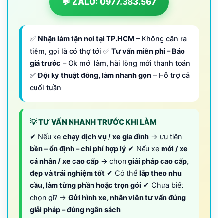
💬 ZALO: 0977.383.567
✅
Nhận làm tận nơi tại TP.HCM
– Không cần ra
tiệm, gọi là có thợ tới ✅
Tư vấn miễn phí – Báo
giá trước
– Ok mới làm, hài lòng mới thanh toán
✅
Đội kỹ thuật đông, làm nhanh gọn
– Hỗ trợ cả
cuối tuần
💡 TƯ VẤN NHANH TRƯỚC KHI LÀM
✔ Nếu xe
chạy dịch vụ / xe gia đình
→ ưu tiên
bền – ổn định – chi phí hợp lý
✔ Nếu xe
mới / xe
cá nhân / xe cao cấp
→ chọn
giải pháp cao cấp,
đẹp và trải nghiệm tốt
✔ Có thể
lắp theo nhu
cầu, làm từng phần hoặc trọn gói
✔ Chưa biết
chọn gì? →
Gửi hình xe, nhân viên tư vấn đúng
giải pháp – đúng ngân sách