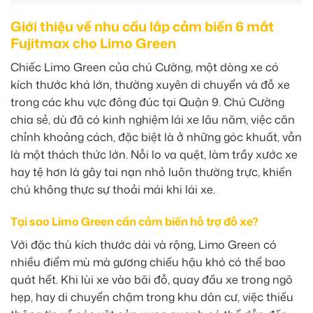
Giới thiệu về nhu cầu lắp cảm biến 6 mắt
Fujitmax cho Limo Green
Chiếc Limo Green của chú Cường, một dòng xe có
kích thước khá lớn, thường xuyên di chuyển và đỗ xe
trong các khu vực đông đúc tại Quận 9. Chú Cường
chia sẻ, dù đã có kinh nghiệm lái xe lâu năm, việc căn
chỉnh khoảng cách, đặc biệt là ở những góc khuất, vẫn
là một thách thức lớn. Nỗi lo va quệt, làm trầy xước xe
hay tệ hơn là gây tai nạn nhỏ luôn thường trực, khiến
chú không thực sự thoải mái khi lái xe.
Tại sao Limo Green cần cảm biến hỗ trợ đỗ xe?
Với đặc thù kích thước dài và rộng, Limo Green có
nhiều điểm mù mà gương chiếu hậu khó có thể bao
quát hết. Khi lùi xe vào bãi đỗ, quay đầu xe trong ngõ
hẹp, hay di chuyển chậm trong khu dân cư, việc thiếu