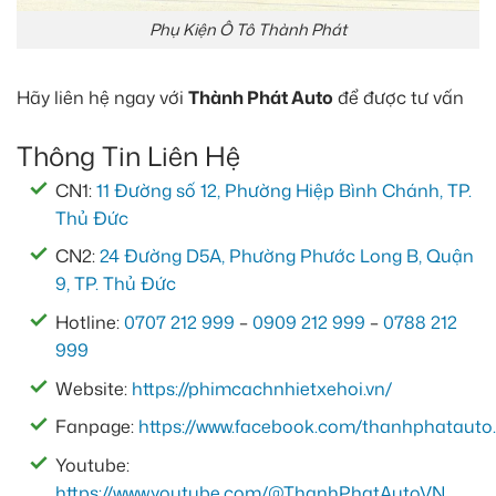
Phụ Kiện Ô Tô Thành Phát
Hãy liên hệ ngay với
Thành Phát Auto
để được tư vấn
Thông Tin Liên Hệ
CN1:
11 Đường số 12, Phường Hiệp Bình Chánh, TP.
Thủ Đức
CN2:
24 Đường D5A, Phường Phước Long B, Quận
9, TP. Thủ Đức
Hotline:
0707 212 999
–
0909 212 999
–
0788 212
999
Website:
https://phimcachnhietxehoi.vn/
Fanpage:
https://www.facebook.com/thanhphatauto.
Youtube:
https://www.youtube.com/@ThanhPhatAutoVN