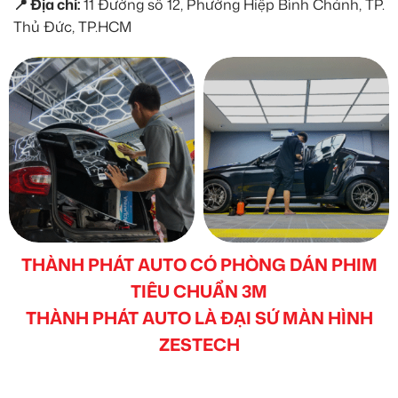
📍 Địa chỉ:
11 Đường số 12, Phường Hiệp Bình Chánh, TP.
Thủ Đức, TP.HCM
THÀNH PHÁT AUTO CÓ PHÒNG DÁN PHIM
TIÊU CHUẨN 3M
THÀNH PHÁT AUTO LÀ ĐẠI SỨ MÀN HÌNH
ZESTECH