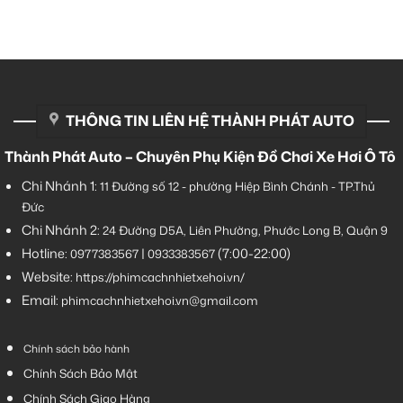
THÔNG TIN LIÊN HỆ THÀNH PHÁT AUTO
Thành Phát Auto – Chuyên Phụ Kiện Đồ Chơi Xe Hơi Ô Tô
Chi Nhánh 1:
11 Đường số 12 - phường Hiệp Bình Chánh - TP.Thủ
Đức
Chi Nhánh 2:
24 Đường D5A, Liên Phường, Phước Long B, Quận 9
Hotline:
|
(7:00-22:00)
0977383567
0933383567
Website:
https://phimcachnhietxehoi.vn/
Email:
phimcachnhietxehoi.vn@gmail.com
Chính sách bảo hành
Chính Sách Bảo Mật
Chính Sách Giao Hàng