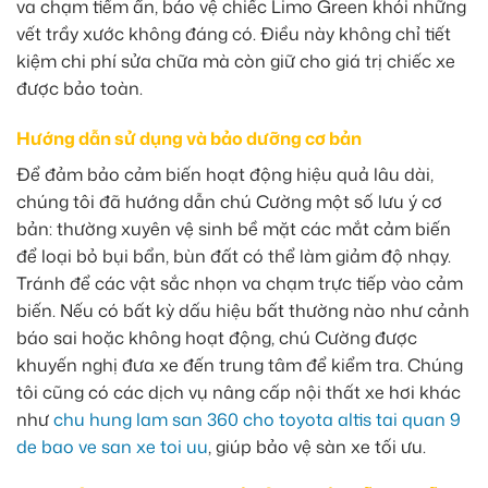
va chạm tiềm ẩn, bảo vệ chiếc Limo Green khỏi những
vết trầy xước không đáng có. Điều này không chỉ tiết
kiệm chi phí sửa chữa mà còn giữ cho giá trị chiếc xe
được bảo toàn.
Hướng dẫn sử dụng và bảo dưỡng cơ bản
Để đảm bảo cảm biến hoạt động hiệu quả lâu dài,
chúng tôi đã hướng dẫn chú Cường một số lưu ý cơ
bản: thường xuyên vệ sinh bề mặt các mắt cảm biến
để loại bỏ bụi bẩn, bùn đất có thể làm giảm độ nhạy.
Tránh để các vật sắc nhọn va chạm trực tiếp vào cảm
biến. Nếu có bất kỳ dấu hiệu bất thường nào như cảnh
báo sai hoặc không hoạt động, chú Cường được
khuyến nghị đưa xe đến trung tâm để kiểm tra. Chúng
tôi cũng có các dịch vụ nâng cấp nội thất xe hơi khác
như
chu hung lam san 360 cho toyota altis tai quan 9
de bao ve san xe toi uu
, giúp bảo vệ sàn xe tối ưu.