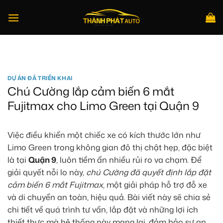
Bỏ
qua
nội
dung
Tìm
kiếm:
DỰ ÁN ĐÃ TRIỂN KHAI
Chú Cường lắp cảm biến 6 mắt
Fujitmax cho Limo Green tại Quận 9
Việc điều khiển một chiếc xe có kích thước lớn như
Limo Green trong không gian đô thị chật hẹp, đặc biệt
là tại
Quận 9
, luôn tiềm ẩn nhiều rủi ro va chạm. Để
giải quyết nỗi lo này,
chú Cường đã quyết định lắp đặt
cảm biến 6 mắt Fujitmax
, một giải pháp hỗ trợ đỗ xe
và di chuyển an toàn, hiệu quả. Bài viết này sẽ chia sẻ
chi tiết về quá trình tư vấn, lắp đặt và những lợi ích
thiết thực mà hệ thống này mang lại, đảm bảo sự an