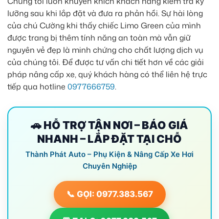
Chúng tôi luôn khuyến khích khách hàng kiểm tra kỹ
lưỡng sau khi lắp đặt và đưa ra phản hồi. Sự hài lòng
của chú Cường khi thấy chiếc Limo Green của mình
được trang bị thêm tính năng an toàn mà vẫn giữ
nguyên vẻ đẹp là minh chứng cho chất lượng dịch vụ
của chúng tôi. Để được tư vấn chi tiết hơn về các giải
pháp nâng cấp xe, quý khách hàng có thể liên hệ trực
tiếp qua hotline
0977666759
.
🚗 HỖ TRỢ TẬN NƠI – BÁO GIÁ
NHANH – LẮP ĐẶT TẠI CHỖ
Thành Phát Auto – Phụ Kiện & Nâng Cấp Xe Hơi
Chuyên Nghiệp
📞 GỌI: 0977.383.567