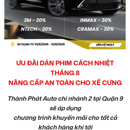
ƯU ĐÃI DÁN PHIM CÁCH NHIỆT
THÁNG 8
NÂNG CẤP AN TOÀN CHO XẾ CƯNG
Thành Phát Auto chi nhánh 2 tại Quận 9
sẽ áp dụng
chương trình khuyến mãi cho tất cả
khách hàng khi tới