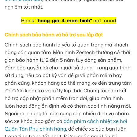
nghiệm tốt nhất.
Block
"bang-gia-4-man-hinh"
not found
Chính sách bảo hành và hỗ trợ sau lắp đặt
Chính sách bảo hành là yếu tố quan trọng mà khách
hàng cần quan tâm. Màn hình Zestech thường có thời
gian bảo hành từ 2 đến 5 năm tùy dòng sản phẩm,
đảm bảo quyền lợi cho người sử dụng. Trong quá trình
sử dụng, nếu có bất kỳ vấn đề gì về phần mềm hay
phần cứng, khách hàng có thể mang xe đến trung tâm
để được kiểm tra và xử lý kịp thời. Chúng tôi cam kết
hỗ trợ cập nhật phần mềm trọn đời, giúp màn hình
luôn hoạt động ổn định và có thêm các tính năng mới.
Ngoài ra, chúng tôi còn cung cấp nhiều dịch vụ chăm
sóc xe khác, bao gồm cả
dán phim cách nhiệt xe hơi
Quận Tân Phú chính hãng
, để chiếc xe của bạn luôn
trong tình trạng tốt nhất. Đừng ngần ngại liên hệ