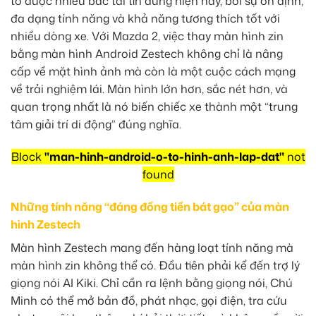
tô được nhiều bác tài tin dùng hiện nay, bởi sự ổn định,
đa dạng tính năng và khả năng tương thích tốt với
nhiều dòng xe. Với Mazda 2, việc thay màn hình zin
bằng màn hình Android Zestech không chỉ là nâng
cấp về mặt hình ảnh mà còn là một cuộc cách mạng
về trải nghiệm lái. Màn hình lớn hơn, sắc nét hơn, và
quan trọng nhất là nó biến chiếc xe thành một “trung
tâm giải trí di động” đúng nghĩa.
Block
"man-hinh-android-o-to-hinh-anh-lap-dat"
not
found
Những tính năng “đáng đồng tiền bát gạo” của màn
hình Zestech
Màn hình Zestech mang đến hàng loạt tính năng mà
màn hình zin không thể có. Đầu tiên phải kể đến trợ lý
giọng nói AI Kiki. Chỉ cần ra lệnh bằng giọng nói, Chú
Minh có thể mở bản đồ, phát nhạc, gọi điện, tra cứu