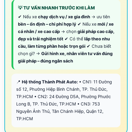
💡 TƯ VẤN NHANH TRƯỚC KHI LÀM
✔ Nếu xe
chạy dịch vụ / xe gia đình
→ ưu tiên
bền – ổn định – chi phí hợp lý
✔ Nếu xe
mới / xe
cá nhân / xe cao cấp
→ chọn
giải pháp cao cấp,
đẹp và trải nghiệm tốt
✔ Có thể
lắp theo nhu
cầu, làm từng phần hoặc trọn gói
✔ Chưa biết
chọn gì? →
Gửi hình xe, nhân viên tư vấn đúng
giải pháp – đúng ngân sách
📍
Hệ thống Thành Phát Auto:
• CN1: 11 Đường
số 12, Phường Hiệp Bình Chánh, TP. Thủ Đức,
TP.HCM • CN2: 24 Đường D5A, Phường Phước
Long B, TP. Thủ Đức, TP.HCM • CN3: 753
Nguyễn Ảnh Thủ, Tân Chánh Hiệp, Quận 12,
TP.HCM