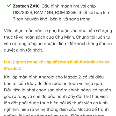
Zestech ZX10:
Cấu hình mạnh mẽ với chip
UIS7862S, RAM 4GB, ROM 32GB, thiết kế hợp kim
Titan nguyên khối, bền bỉ và sang trọng.
Việc chọn mẫu nào sẽ phụ thuộc vào nhu cầu sử dụng
thực tế và ngân sách của Chú Minh. Chúng tôi luôn tư
vấn rõ ràng từng ưu nhược điểm để khách hàng đưa ra
quyết định tốt nhất.
Lưu ý quan trọng khi lắp đặt màn hình Android cho xe
Mazda 2
Khi lắp màn hình Android cho Mazda 2, có vài điều
bác tài cần lưu ý để đảm bảo an toàn và hiệu quả.
Đầu tiên là phải chọn sản phẩm chính hãng, có nguồn
gốc rõ ràng và chế độ bảo hành đầy đủ. Thứ hai, việc
lắp đặt phải được thực hiện bởi kỹ thuật viên có kinh
nghiệm, hiểu rõ về hệ thống điện của Mazda để tránh
những lỗi không đáng có sau này. Đừng ham rẻ mà