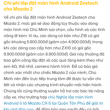
Chi phí lắp đặt màn hình Android Zestech
cho Mazda 2
Về chi phí lắp đặt màn hình Android Zestech cho
Mazda 2, mức giá sẽ dao động tùy thuộc vào dòng
màn hình mà Chú Minh lựa chọn, cấu hình và các tính
năng đi kèm. Ví dụ, các dòng cơ bản như Z18 có giá
gốc khoảng 5.900.000đ (giảm còn 4.900.000đ), trong
khi các dòng cao cấp hơn như ZX10 có giá gốc
9.900.000đ (giảm còn 8.900.000đ). Giá này thường đã
bao gồm công lắp đặt và các quà tặng kèm theo như
sim 4G, thẻ nhớ, camera hành trình. Để có báo giá
chính xác nhất cho chiếc Mazda 2 của mình, Chú
Minh nên đến trực tiếp trung tâm để được tư vấn chi
tiết và nhận các chương trình khuyến mãi hiện hành.
Chúng tôi cũng thường xuyên hỗ trợ các bác tài nâng
cấp xe, như trường hợp
chú Nghĩa lắp màn hình
Android ô tô Mazda CX-5 tại Quận Tân Phú để giải trí
khi chờ đón con
, để đảm bảo mọi người đều có trải