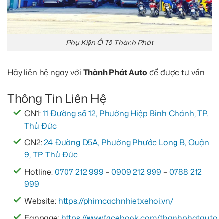
Phụ Kiện Ô Tô Thành Phát
Hãy liên hệ ngay với
Thành Phát Auto
để được tư vấn
Thông Tin Liên Hệ
CN1:
11 Đường số 12, Phường Hiệp Bình Chánh, TP.
Thủ Đức
CN2:
24 Đường D5A, Phường Phước Long B, Quận
9, TP. Thủ Đức
Hotline:
0707 212 999
–
0909 212 999
–
0788 212
999
Website:
https://phimcachnhietxehoi.vn/
Fanpage:
https://www.facebook.com/thanhphatauto.