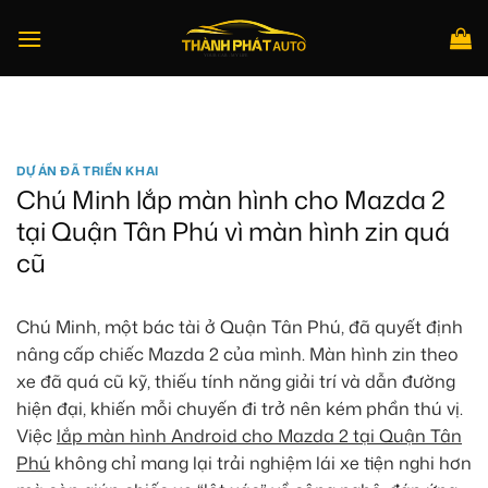
Bỏ
qua
nội
dung
Tìm
kiếm:
DỰ ÁN ĐÃ TRIỂN KHAI
Chú Minh lắp màn hình cho Mazda 2
tại Quận Tân Phú vì màn hình zin quá
cũ
Chú Minh, một bác tài ở Quận Tân Phú, đã quyết định
nâng cấp chiếc Mazda 2 của mình. Màn hình zin theo
xe đã quá cũ kỹ, thiếu tính năng giải trí và dẫn đường
hiện đại, khiến mỗi chuyến đi trở nên kém phần thú vị.
Việc
lắp màn hình Android cho Mazda 2 tại Quận Tân
Phú
không chỉ mang lại trải nghiệm lái xe tiện nghi hơn