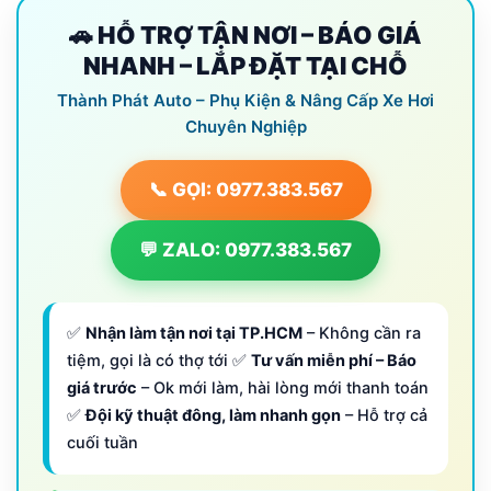
🚗 HỖ TRỢ TẬN NƠI – BÁO GIÁ
NHANH – LẮP ĐẶT TẠI CHỖ
Thành Phát Auto – Phụ Kiện & Nâng Cấp Xe Hơi
Chuyên Nghiệp
📞 GỌI: 0977.383.567
💬 ZALO: 0977.383.567
✅
Nhận làm tận nơi tại TP.HCM
– Không cần ra
tiệm, gọi là có thợ tới ✅
Tư vấn miễn phí – Báo
giá trước
– Ok mới làm, hài lòng mới thanh toán
✅
Đội kỹ thuật đông, làm nhanh gọn
– Hỗ trợ cả
cuối tuần