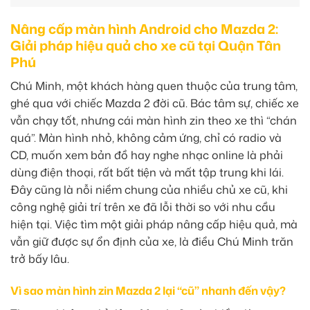
Nâng cấp màn hình Android cho Mazda 2:
Giải pháp hiệu quả cho xe cũ tại Quận Tân
Phú
Chú Minh, một khách hàng quen thuộc của trung tâm,
ghé qua với chiếc Mazda 2 đời cũ. Bác tâm sự, chiếc xe
vẫn chạy tốt, nhưng cái màn hình zin theo xe thì “chán
quá”. Màn hình nhỏ, không cảm ứng, chỉ có radio và
CD, muốn xem bản đồ hay nghe nhạc online là phải
dùng điện thoại, rất bất tiện và mất tập trung khi lái.
Đây cũng là nỗi niềm chung của nhiều chủ xe cũ, khi
công nghệ giải trí trên xe đã lỗi thời so với nhu cầu
hiện tại. Việc tìm một giải pháp nâng cấp hiệu quả, mà
vẫn giữ được sự ổn định của xe, là điều Chú Minh trăn
trở bấy lâu.
Vì sao màn hình zin Mazda 2 lại “cũ” nhanh đến vậy?