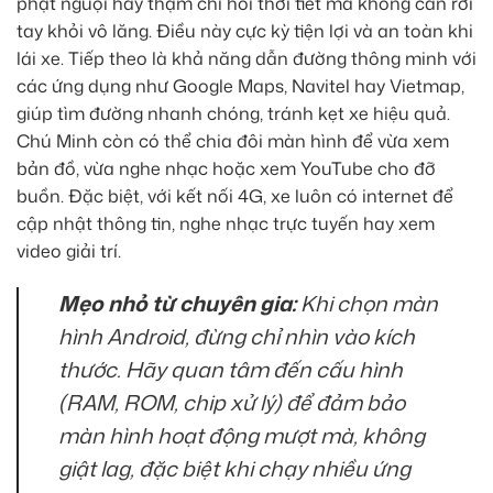
phạt nguội hay thậm chí hỏi thời tiết mà không cần rời
tay khỏi vô lăng. Điều này cực kỳ tiện lợi và an toàn khi
lái xe. Tiếp theo là khả năng dẫn đường thông minh với
các ứng dụng như Google Maps, Navitel hay Vietmap,
giúp tìm đường nhanh chóng, tránh kẹt xe hiệu quả.
Chú Minh còn có thể chia đôi màn hình để vừa xem
bản đồ, vừa nghe nhạc hoặc xem YouTube cho đỡ
buồn. Đặc biệt, với kết nối 4G, xe luôn có internet để
cập nhật thông tin, nghe nhạc trực tuyến hay xem
video giải trí.
Mẹo nhỏ từ chuyên gia:
Khi chọn màn
hình Android, đừng chỉ nhìn vào kích
thước. Hãy quan tâm đến cấu hình
(RAM, ROM, chip xử lý) để đảm bảo
màn hình hoạt động mượt mà, không
giật lag, đặc biệt khi chạy nhiều ứng