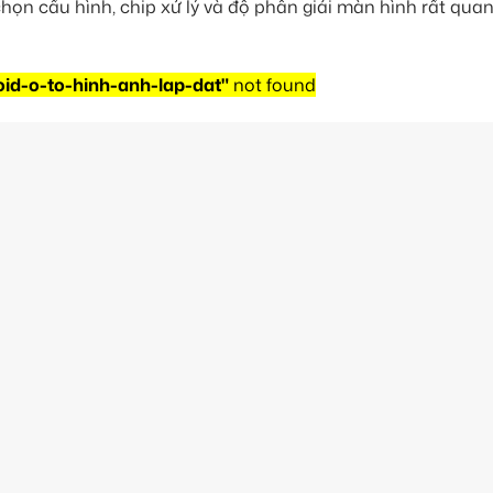
họn cấu hình, chip xử lý và độ phân giải màn hình rất quan
id-o-to-hinh-anh-lap-dat"
not found