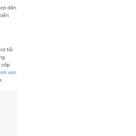
 có dẫn
biến
rợ tối
ờng
g cấp
anh van
e.