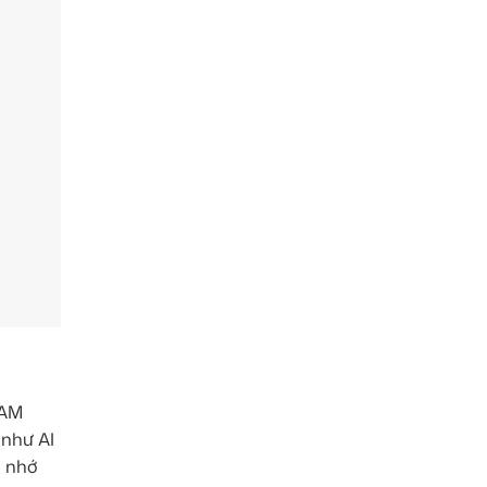
RAM
 như AI
ộ nhớ