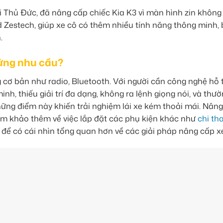
 Thủ Đức, đã nâng cấp chiếc Kia K3 vì màn hình zin không
 Zestech, giúp xe cô có thêm nhiều tính năng thông minh, 
.
 ứng nhu cầu?
ơ bản như radio, Bluetooth. Với người cần công nghệ hỗ t
h, thiếu giải trí đa dạng, không ra lệnh giọng nói, và thư
hững điểm này khiến trải nghiệm lái xe kém thoải mái. Nân
ham khảo thêm về việc lắp đặt các phụ kiện khác như
chi th
để có cái nhìn tổng quan hơn về các giải pháp nâng cấp x