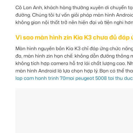
Cô Lan Anh, khách hàng thường xuyên di chuyển tại
đường. Chúng tôi tư vấn giải pháp màn hình Android
không gian nội thất trở nên hiện đại và tiện nghi hơn
Vì sao màn hình zin Kia K3 chưa đủ đáp
Màn hình nguyên bản Kia K3 chỉ đáp ứng chức năng c
đa, màn hình zin hạn chế: không dẫn đường thông min
không tích hợp camera hỗ trợ lái chất lượng cao. N
màn hình Android là lựa chọn hợp lý. Bạn có thể t
lap cam hanh trinh 70mai peugeot 5008 tai thu duc