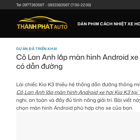
Bỏ
Tel:
0977383567
-
0933383567
(7:00-22:00)
qua
nội
DÁN PHIM CÁCH NHIỆT XE HƠ
dung
DỰ ÁN ĐÃ TRIỂN KHAI
Cô Lan Anh lắp màn hình Android xe 
có dẫn đường
Lái chiếc Kia K3 thiếu hệ thống dẫn đường thông min
Cô Lan Anh lắp màn hình Android xe hơi Kia K3 tại
nghi, an toàn và đầy đủ tính năng giải trí. Bài viết nà
chọn màn hình Android phù hợp cho xe của bạn.