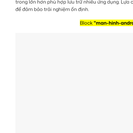
trong lớn hơn phù hợp lưu trữ nhiều ứng dụng. Lựa c
để đảm bảo trải nghiệm ổn định.
Block
"man-hinh-andro