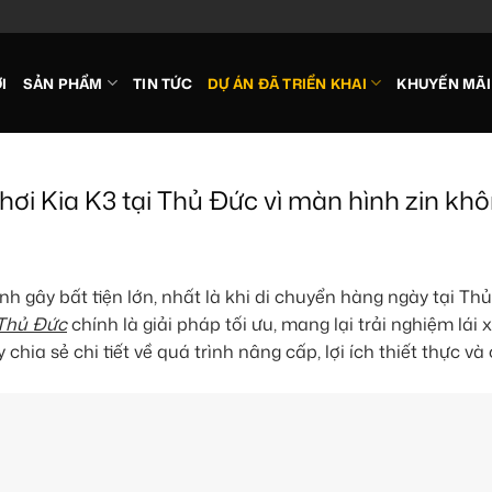
I
SẢN PHẨM
TIN TỨC
DỰ ÁN ĐÃ TRIỂN KHAI
KHUYẾN MÃI
hơi Kia K3 tại Thủ Đức vì màn hình zin kh
h gây bất tiện lớn, nhất là khi di chuyển hàng ngày tại Th
 Thủ Đức
chính là giải pháp tối ưu, mang lại trải nghiệm lái x
y chia sẻ chi tiết về quá trình nâng cấp, lợi ích thiết thực và