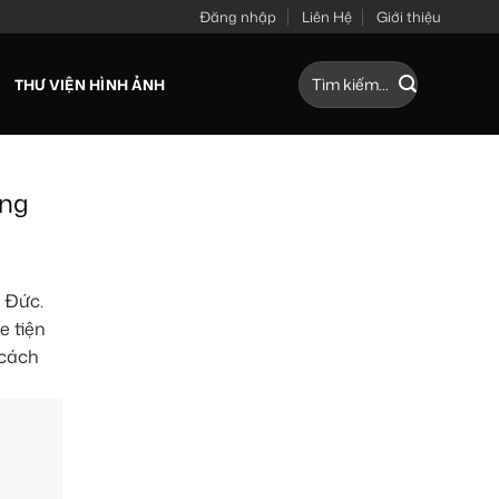
Đăng nhập
Liên Hệ
Giới thiệu
Tìm
THƯ VIỆN HÌNH ẢNH
kiếm:
ông
ủ Đức.
e tiện
 cách