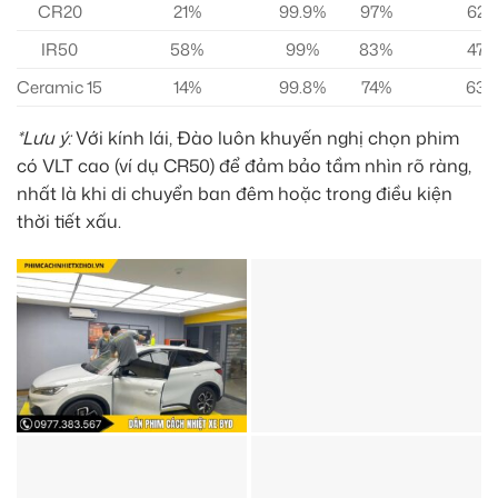
CR20
21%
99.9%
97%
62
IR50
58%
99%
83%
47
Ceramic 15
14%
99.8%
74%
63
*Lưu ý:
Với kính lái, Đào luôn khuyến nghị chọn phim
có VLT cao (ví dụ CR50) để đảm bảo tầm nhìn rõ ràng,
nhất là khi di chuyển ban đêm hoặc trong điều kiện
thời tiết xấu.