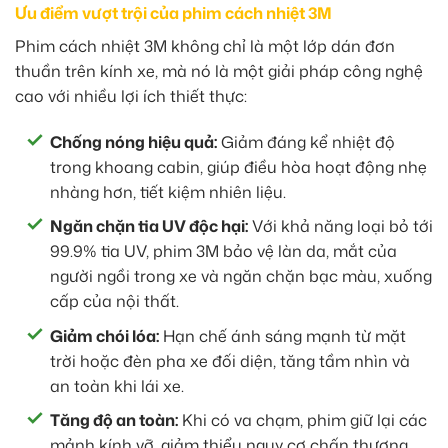
Ưu điểm vượt trội của phim cách nhiệt 3M
Phim cách nhiệt 3M không chỉ là một lớp dán đơn
thuần trên kính xe, mà nó là một giải pháp công nghệ
cao với nhiều lợi ích thiết thực:
Chống nóng hiệu quả:
Giảm đáng kể nhiệt độ
trong khoang cabin, giúp điều hòa hoạt động nhẹ
nhàng hơn, tiết kiệm nhiên liệu.
Ngăn chặn tia UV độc hại:
Với khả năng loại bỏ tới
99.9% tia UV, phim 3M bảo vệ làn da, mắt của
người ngồi trong xe và ngăn chặn bạc màu, xuống
cấp của nội thất.
Giảm chói lóa:
Hạn chế ánh sáng mạnh từ mặt
trời hoặc đèn pha xe đối diện, tăng tầm nhìn và
an toàn khi lái xe.
Tăng độ an toàn:
Khi có va chạm, phim giữ lại các
mảnh kính vỡ, giảm thiểu nguy cơ chấn thương