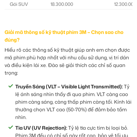
Gói SUV
18.300.000
12.300.000
Giải mã thông số kỹ thuật phim 3M – Chọn sao cho
đúng?
Hiểu rõ các thông số kỹ thuật giúp anh em chọn được
mã phim phù hợp nhất với nhu cầu sử dụng, vị trí dán
và điều kiện lái xe. Đào sẽ giải thích các chỉ số quan
trọng:
Truyền Sáng (VLT – Visible Light Transmitted):
Tỷ
lệ ánh sáng nhìn thấy đi qua phim. VLT càng cao
phim càng sáng, càng thấp phim càng tối. Kính lái
thường chọn VLT cao (50-70%) để đảm bảo tầm
nhìn.
Tia UV (UV Rejection):
Tỷ lệ tia cực tím bị loại bỏ.
Phim 3M đều có chỉ số này rất cao, bảo vệ tối ưu.