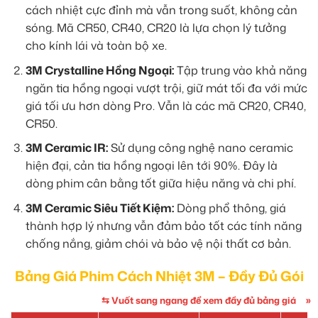
cách nhiệt cực đỉnh mà vẫn trong suốt, không cản
sóng. Mã CR50, CR40, CR20 là lựa chọn lý tưởng
cho kính lái và toàn bộ xe.
3M Crystalline Hồng Ngoại:
Tập trung vào khả năng
ngăn tia hồng ngoại vượt trội, giữ mát tối đa với mức
giá tối ưu hơn dòng Pro. Vẫn là các mã CR20, CR40,
CR50.
3M Ceramic IR:
Sử dụng công nghệ nano ceramic
hiện đại, cản tia hồng ngoại lên tới 90%. Đây là
dòng phim cân bằng tốt giữa hiệu năng và chi phí.
3M Ceramic Siêu Tiết Kiệm:
Dòng phổ thông, giá
thành hợp lý nhưng vẫn đảm bảo tốt các tính năng
chống nắng, giảm chói và bảo vệ nội thất cơ bản.
Bảng Giá Phim Cách Nhiệt 3M – Đầy Đủ Gói
⇆ Vuốt sang ngang để xem đầy đủ bảng giá
»