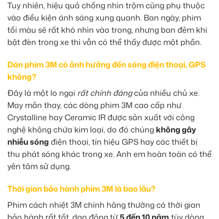
Tuy nhiên, hiệu quả chống nhìn trộm cũng phụ thuộc
vào điều kiện ánh sáng xung quanh. Ban ngày, phim
tối màu sẽ rất khó nhìn vào trong, nhưng ban đêm khi
bật đèn trong xe thì vẫn có thể thấy được một phần.
Dán phim 3M có ảnh hưởng đến sóng điện thoại, GPS
không?
Đây là một lo ngại
rất chính đáng
của nhiều chủ xe.
May mắn thay, các dòng phim 3M cao cấp như
Crystalline hay Ceramic IR được sản xuất với công
nghệ không chứa kim loại, do đó chúng
không gây
nhiễu sóng
điện thoại, tín hiệu GPS hay các thiết bị
thu phát sóng khác trong xe. Anh em hoàn toàn có thể
yên tâm sử dụng.
Thời gian bảo hành phim 3M là bao lâu?
Phim cách nhiệt 3M chính hãng thường có thời gian
bảo hành rất tốt, dao động từ
5 đến 10 năm
tùy dòng