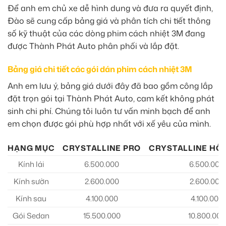
Để anh em chủ xe dễ hình dung và đưa ra quyết định,
Đào sẽ cung cấp bảng giá và phân tích chi tiết thông
số kỹ thuật của các dòng phim cách nhiệt 3M đang
được Thành Phát Auto phân phối và lắp đặt.
Bảng giá chi tiết các gói dán phim cách nhiệt 3M
Anh em lưu ý, bảng giá dưới đây đã bao gồm công lắp
đặt trọn gói tại Thành Phát Auto, cam kết không phát
sinh chi phí. Chúng tôi luôn tư vấn minh bạch để anh
em chọn được gói phù hợp nhất với xế yêu của mình.
HẠNG MỤC
CRYSTALLINE PRO
CRYSTALLINE HỒ
Kính lái
6.500.000
6.500.000
Kính sườn
2.600.000
2.600.000
Kính sau
4.100.000
4.100.000
Gói Sedan
15.500.000
10.800.000