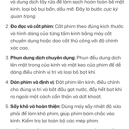
và dung dịch tẩy rửa để làm sạch hoàn toàn bề mặt
kính, loại bỏ bụi bẩn, dầu mỡ. Đây là bước
cực kỳ
quan trọng
.
Đo đạc và cắt phim:
Cắt phim theo đúng kích thước
và hình dáng của từng tấm kính bằng máy cắt
chuyên dụng hoặc dao cắt thủ công với độ chính
xác cao.
Phun dung dịch chuyên dụng:
Phun đều dung dịch
lên mặt trong của kính và mặt keo của phim để dễ
dàng điều chỉnh vị trí và loại bỏ bọt khí.
Dán phim và định vị:
Đặt phim lên kính, điều chỉnh
cho đúng vị trí và bắt đầu gạt nước, đẩy hết bọt khí
ra ngoài một cách cẩn thận và dứt khoát.
Sấy khô và hoàn thiện:
Dùng máy sấy nhiệt độ vừa
phải để làm khô phim, giúp phim bám chắc vào
kính. Kiểm tra lại toàn bộ các mép phim.