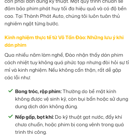
còn phải dán đúng kỹ thuật. Một quy trình chuẩn sẽ
đảm bảo phim phát huy tối đa hiệu quả và có độ bền
cao. Tại Thành Phát Auto, chúng tôi luôn tuân thủ
nghiêm ngặt từng bước.
Kinh nghiệm thực tế từ Võ Tấn Đào: Những lưu ý khi
dán phim
Qua nhiều năm làm nghề, Đào nhận thấy dán phim
cách nhiệt tuy không quá phức tạp nhưng đòi hỏi sự tỉ
mỉ và kinh nghiệm. Nếu không cẩn thận, rất dễ gặp
các lỗi như:
Bong tróc, rộp phim:
Thường do bề mặt kính
không được vệ sinh kỹ, còn bụi bẩn hoặc sử dụng
dung dịch dán không đúng.
Nếp gấp, bọt khí:
Do kỹ thuật gạt nước, đẩy khí
chưa chuẩn, hoặc phim bị cong vênh trong quá
trình thi công.