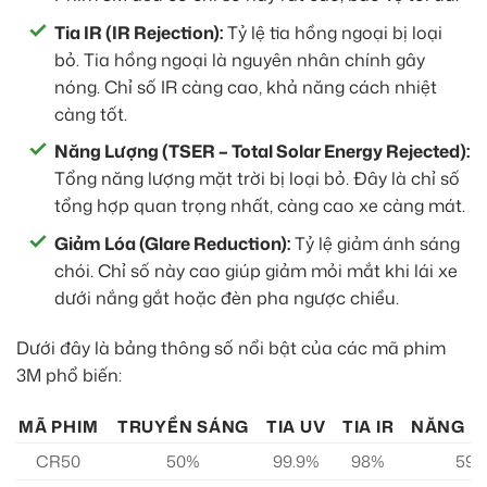
Tia IR (IR Rejection):
Tỷ lệ tia hồng ngoại bị loại
bỏ. Tia hồng ngoại là nguyên nhân chính gây
nóng. Chỉ số IR càng cao, khả năng cách nhiệt
càng tốt.
Năng Lượng (TSER – Total Solar Energy Rejected):
Tổng năng lượng mặt trời bị loại bỏ. Đây là chỉ số
tổng hợp quan trọng nhất, càng cao xe càng mát.
Giảm Lóa (Glare Reduction):
Tỷ lệ giảm ánh sáng
chói. Chỉ số này cao giúp giảm mỏi mắt khi lái xe
dưới nắng gắt hoặc đèn pha ngược chiều.
Dưới đây là bảng thông số nổi bật của các mã phim
3M phổ biến:
MÃ PHIM
TRUYỀN SÁNG
TIA UV
TIA IR
NĂNG L
CR50
50%
99.9%
98%
59