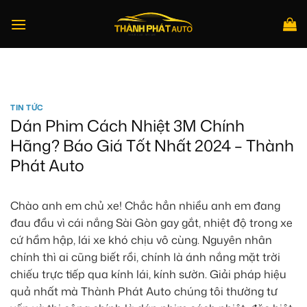
Bỏ
qua
nội
dung
Tìm
kiếm:
TIN TỨC
Dán Phim Cách Nhiệt 3M Chính
Hãng? Báo Giá Tốt Nhất 2024 – Thành
Phát Auto
Chào anh em chủ xe! Chắc hẳn nhiều anh em đang
đau đầu vì cái nắng Sài Gòn gay gắt, nhiệt độ trong xe
cứ hầm hập, lái xe khó chịu vô cùng. Nguyên nhân
chính thì ai cũng biết rồi, chính là ánh nắng mặt trời
chiếu trực tiếp qua kính lái, kính sườn. Giải pháp hiệu
quả nhất mà Thành Phát Auto chúng tôi thường tư