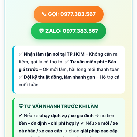
📞 GỌI: 0977.383.567
💬 ZALO: 0977.383.567
✅
Nhận làm tận nơi tại TP.HCM
– Không cần ra
tiệm, gọi là có thợ tới ✅
Tư vấn miễn phí – Báo
giá trước
– Ok mới làm, hài lòng mới thanh toán
✅
Đội kỹ thuật đông, làm nhanh gọn
– Hỗ trợ cả
cuối tuần
💡 TƯ VẤN NHANH TRƯỚC KHI LÀM
✔ Nếu xe
chạy dịch vụ / xe gia đình
→ ưu tiên
bền – ổn định – chi phí hợp lý
✔ Nếu xe
mới / xe
cá nhân / xe cao cấp
→ chọn
giải pháp cao cấp,