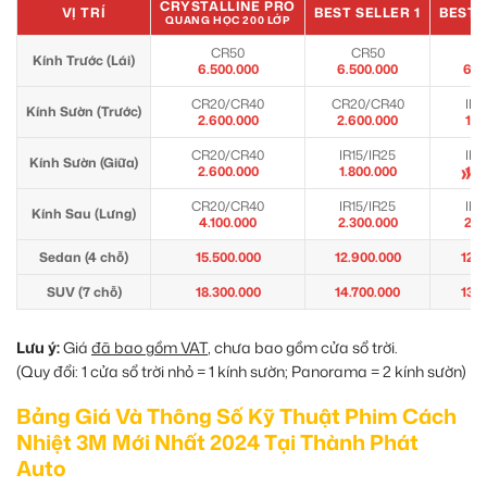
CRYSTALLINE PRO
VỊ TRÍ
BEST SELLER 1
BEST 
QUANG HỌC 200 LỚP
CR50
CR50
C
Kính Trước (Lái)
6.500.000
6.500.000
6.5
CR20/CR40
CR20/CR40
IR1
Kính Sườn (Trước)
2.600.000
2.600.000
1.8
CR20/CR40
IR15/IR25
IR1
Kính Sườn (Giữa)
»
2.600.000
1.800.000
1.8
CR20/CR40
IR15/IR25
IR1
Kính Sau (Lưng)
4.100.000
2.300.000
2.3
Sedan (4 chỗ)
15.500.000
12.900.000
12.0
SUV (7 chỗ)
18.300.000
14.700.000
13.5
Lưu ý:
Giá
đã bao gồm VAT
, chưa bao gồm cửa sổ trời.
(Quy đổi: 1 cửa sổ trời nhỏ = 1 kính sườn; Panorama = 2 kính sườn)
Bảng Giá Và Thông Số Kỹ Thuật Phim Cách
Nhiệt 3M Mới Nhất 2024 Tại Thành Phát
Auto