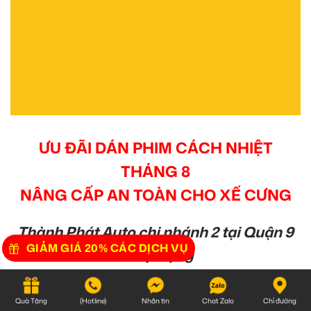
ƯU ĐÃI DÁN PHIM CÁCH NHIỆT
THÁNG 8
NÂNG CẤP AN TOÀN CHO XẾ CƯNG
Thành Phát Auto chi nhánh 2 tại Quận 9
GIẢM GIÁ 20% CÁC DỊCH VỤ
sẽ áp dụng
chương trình khuyến mãi cho tất cả
khách hàng khi tới
Quà Tặng
(Hotline)
Nhắn tin
Chat Zalo
Chỉ đường