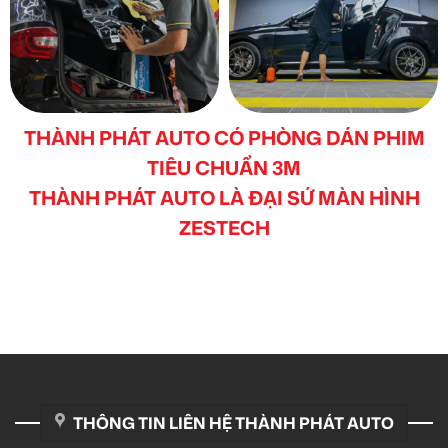
THÀNH PHÁT AUTO CÓ PHÒNG DÁN PHIM
TIÊU CHUẨN 3M
THÀNH PHÁT AUTO LÀ ĐẠI SỨ MÀN HÌNH
ZESTECH
THÔNG TIN LIÊN HỆ THÀNH PHÁT AUTO