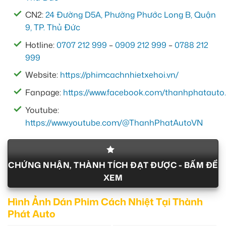
CN2:
24 Đường D5A, Phường Phước Long B, Quận
9, TP. Thủ Đức
Hotline:
0707 212 999
–
0909 212 999
–
0788 212
999
Website:
https://phimcachnhietxehoi.vn/
Fanpage:
https://www.facebook.com/thanhphatauto.
Youtube:
https://www.youtube.com/@ThanhPhatAutoVN
CHỨNG NHẬN, THÀNH TÍCH ĐẠT ĐƯỢC - BẤM ĐỂ
XEM
Hình Ảnh Dán Phim Cách Nhiệt Tại Thành
Phát Auto