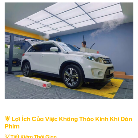
🌟 Lợi Ích Của Việc Không Tháo Kính Khi Dán
Phim
💡 Tiết Kiệm Thời Gian