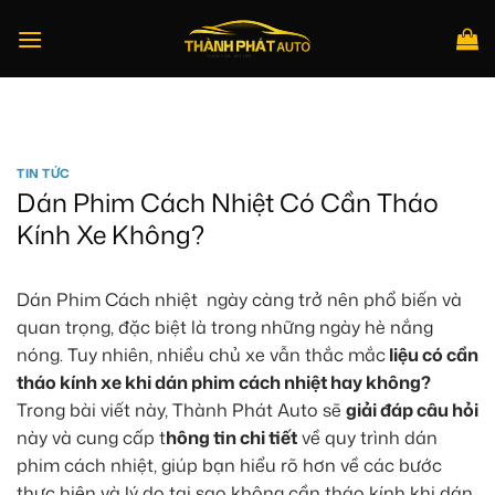
Bỏ
qua
nội
dung
Tìm
kiếm:
TIN TỨC
Dán Phim Cách Nhiệt Có Cần Tháo
Kính Xe Không?
Dán Phim Cách nhiệt ngày càng trở nên phổ biến và
quan trọng, đặc biệt là trong những ngày hè nắng
nóng. Tuy nhiên, nhiều chủ xe vẫn thắc mắc
liệu có cần
tháo kính xe khi dán phim cách nhiệt hay không?
Trong bài viết này, Thành Phát Auto sẽ
giải đáp câu hỏi
này và cung cấp t
hông tin chi tiết
về quy trình dán
phim cách nhiệt, giúp bạn hiểu rõ hơn về các bước
thực hiện và lý do tại sao không cần tháo kính khi dán