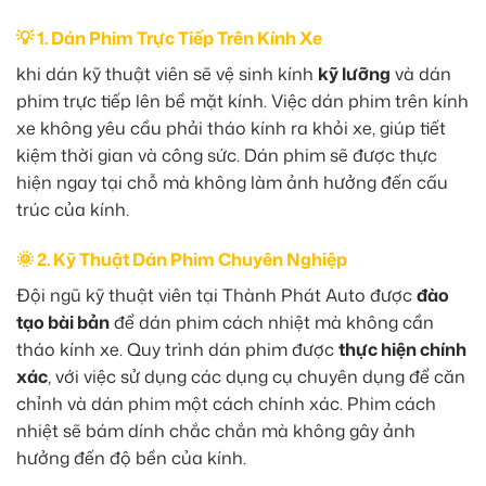
💡 1. Dán Phim Trực Tiếp Trên Kính Xe
khi dán kỹ thuật viên sẽ vệ sinh kính
kỹ lưỡng
và dán
phim trực tiếp lên bề mặt kính. Việc dán phim trên kính
xe không yêu cầu phải tháo kính ra khỏi xe, giúp tiết
kiệm thời gian và công sức. Dán phim sẽ được thực
hiện ngay tại chỗ mà không làm ảnh hưởng đến cấu
trúc của kính.
🌞 2. Kỹ Thuật Dán Phim Chuyên Nghiệp
Đội ngũ kỹ thuật viên tại Thành Phát Auto được
đào
tạo bài bản
để dán phim cách nhiệt mà không cần
tháo kính xe. Quy trình dán phim được
thực hiện chính
xác
, với việc sử dụng các dụng cụ chuyên dụng để căn
chỉnh và dán phim một cách chính xác. Phim cách
nhiệt sẽ bám dính chắc chắn mà không gây ảnh
hưởng đến độ bền của kính.