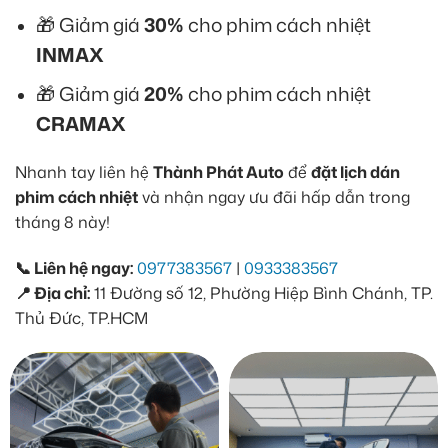
🎁 Giảm giá
30%
cho phim cách nhiệt
INMAX
🎁 Giảm giá
20%
cho phim cách nhiệt
CRAMAX
Nhanh tay liên hệ
Thành Phát Auto
để
đặt lịch dán
phim cách nhiệt
và nhận ngay ưu đãi hấp dẫn trong
tháng 8 này!
📞 Liên hệ ngay:
0977383567
|
0933383567
📍 Địa chỉ:
11 Đường số 12, Phường Hiệp Bình Chánh, TP.
Thủ Đức, TP.HCM