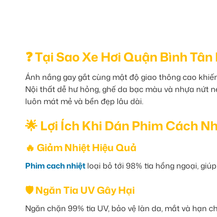
❓ Tại Sao Xe Hơi Quận Bình Tâ
Ánh nắng gay gắt cùng mật độ giao thông cao khiến 
Nội thất dễ hư hỏng, ghế da bạc màu và nhựa nứt n
luôn mát mẻ và bền đẹp lâu dài.
🌟 Lợi Ích Khi Dán Phim Cách N
🔥 Giảm Nhiệt Hiệu Quả
Phim cach nhiệt
loại bỏ tới 98% tia hồng ngoại, giú
🛡️ Ngăn Tia UV Gây Hại
Ngăn chặn 99% tia UV, bảo vệ làn da, mắt và hạn ch