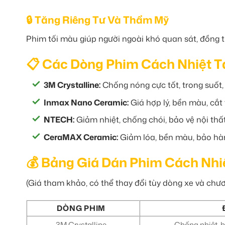
🔒 Tăng Riêng Tư Và Thẩm Mỹ
Phim tối màu giúp người ngoài khó quan sát, đồng 
📋 Các Dòng Phim Cách Nhiệt T
3M Crystalline:
Chống nóng cực tốt, trong suốt,
Inmax Nano Ceramic:
Giá hợp lý, bền màu, cắt 
NTECH:
Giảm nhiệt, chống chói, bảo vệ nội thất
CeraMAX Ceramic:
Giảm lóa, bền màu, bảo hà
💰 Bảng Giá Dán Phim Cách Nhi
(Giá tham khảo, có thể thay đổi tùy dòng xe và chư
DÒNG PHIM
3M Crystalline
Chống nhiệt, 