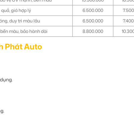
 quả, giá hợp lý
6.500.000
7.500
ng, duy trì màu lâu
6.500.000
7.400
 bền màu, bảo hành dài
8.800.000
10.30
h Phát Auto
 dụng.
g.