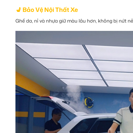
💺 Bảo Vệ Nội Thất Xe
Ghế da, nỉ và nhựa giữ màu lâu hơn, không bị nứt nẻ