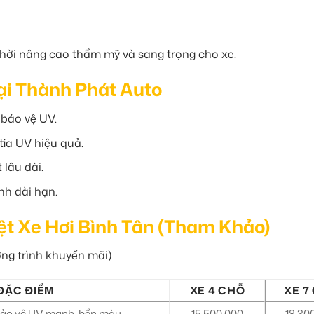
thời nâng cao thẩm mỹ và sang trọng cho xe.
ại Thành Phát Auto
 bảo vệ UV.
tia UV hiệu quả.
 lâu dài.
nh dài hạn.
ệt Xe Hơi Bình Tân (Tham Khảo)
ơng trình khuyến mãi)
ĐẶC ĐIỂM
XE 4 CHỖ
XE 7
bảo vệ UV mạnh, bền màu
15.500.000
18.30