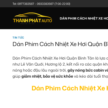
Bỏ
Tel:
0977383567
-
0933383567
(7:00-22:00)
qua
nội
DÁN PHIM CÁCH NHIỆT XE HƠ
dung
TIN TỨC
Dán Phim Cách Nhiệt Xe Hơi Quận Bì
Dán Phim Cách Nhiệt Xe Hơi Quận Bình Tân là lựa c
như Lê Văn Quới, Hương lộ 2, kết nối ra các quận k
nóng hoặc đậu lâu ngoài trời,
gây nóng bức cabin và 
giúp
giảm nhiệt, bảo vệ sức khỏe
và kéo dài tuổi thọ
Dán Phim Cách Nhiệt Xe H