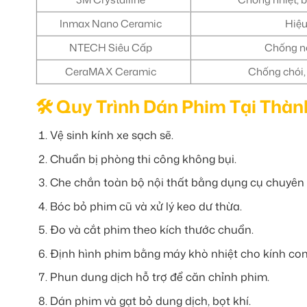
Inmax Nano Ceramic
Hiệu
NTECH Siêu Cấp
Chống nó
CeraMAX Ceramic
Chống chói,
🛠️ Quy Trình Dán Phim Tại Thàn
Vệ sinh kính xe sạch sẽ.
Chuẩn bị phòng thi công không bụi.
Che chắn toàn bộ nội thất bằng dụng cụ chuyên
Bóc bỏ phim cũ và xử lý keo dư thừa.
Đo và cắt phim theo kích thước chuẩn.
Định hình phim bằng máy khò nhiệt cho kính con
Phun dung dịch hỗ trợ để căn chỉnh phim.
Dán phim và gạt bỏ dung dịch, bọt khí.