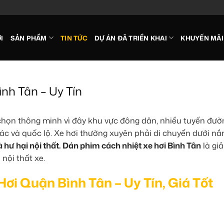
I
SẢN PHẨM
TIN TỨC
DỰ ÁN ĐÃ TRIỂN KHAI
KHUYẾN MÃI
nh Tân – Uy Tín
họn thông minh vì đây khu vực đông dân, nhiều tuyến đườ
hác và quốc lộ. Xe hơi thường xuyên phải di chuyển dưới nắ
hư hại nội thất.
Dán phim cách nhiệt xe hơi Bình Tân
là gi
 nội thất xe.
ơi Quận Bình Tân – Uy Tín, Giá Tốt