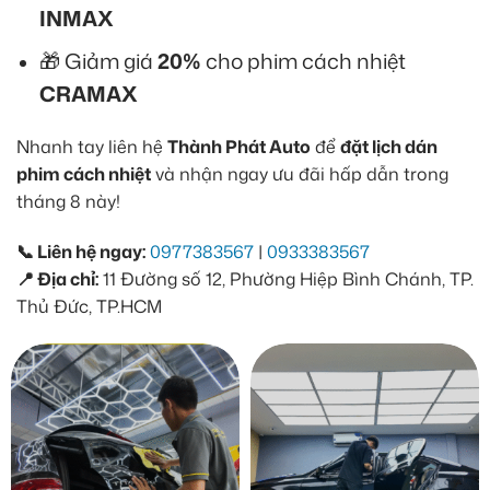
INMAX
🎁 Giảm giá
20%
cho phim cách nhiệt
CRAMAX
Nhanh tay liên hệ
Thành Phát Auto
để
đặt lịch dán
phim cách nhiệt
và nhận ngay ưu đãi hấp dẫn trong
tháng 8 này!
📞 Liên hệ ngay:
0977383567
|
0933383567
📍 Địa chỉ:
11 Đường số 12, Phường Hiệp Bình Chánh, TP.
Thủ Đức, TP.HCM