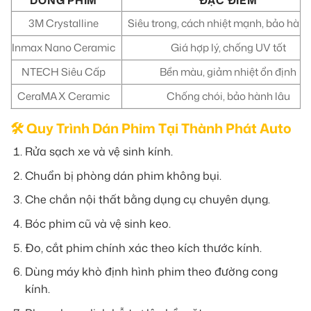
DÒNG PHIM
ĐẶC ĐIỂM
3M Crystalline
Siêu trong, cách nhiệt mạnh, bảo hành
Inmax Nano Ceramic
Giá hợp lý, chống UV tốt
NTECH Siêu Cấp
Bền màu, giảm nhiệt ổn định
CeraMAX Ceramic
Chống chói, bảo hành lâu
🛠️ Quy Trình Dán Phim Tại Thành Phát Auto
Rửa sạch xe và vệ sinh kính.
Chuẩn bị phòng dán phim không bụi.
Che chắn nội thất bằng dụng cụ chuyên dụng.
Bóc phim cũ và vệ sinh keo.
Đo, cắt phim chính xác theo kích thước kính.
Dùng máy khò định hình phim theo đường cong
kính.