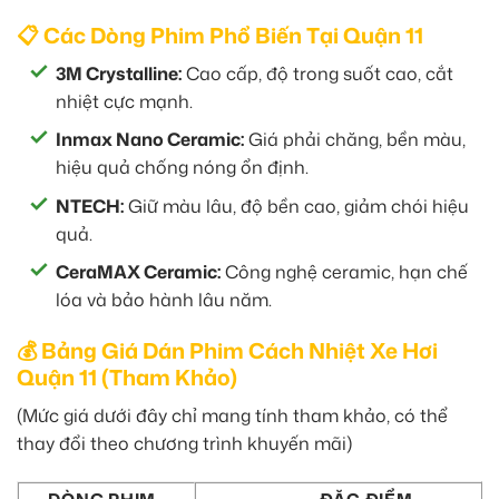
📋 Các Dòng Phim Phổ Biến Tại Quận 11
3M Crystalline:
Cao cấp, độ trong suốt cao, cắt
nhiệt cực mạnh.
Inmax Nano Ceramic:
Giá phải chăng, bền màu,
hiệu quả chống nóng ổn định.
NTECH:
Giữ màu lâu, độ bền cao, giảm chói hiệu
quả.
CeraMAX Ceramic:
Công nghệ ceramic, hạn chế
lóa và bảo hành lâu năm.
💰 Bảng Giá Dán Phim Cách Nhiệt Xe Hơi
Quận 11 (Tham Khảo)
(Mức giá dưới đây chỉ mang tính tham khảo, có thể
thay đổi theo chương trình khuyến mãi)