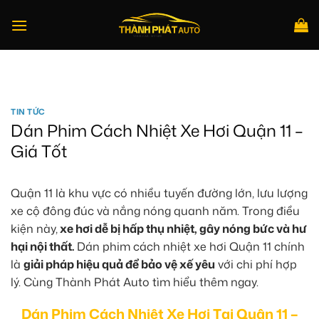
Bỏ
qua
nội
dung
Tìm
kiếm:
TIN TỨC
Dán Phim Cách Nhiệt Xe Hơi Quận 11 –
Giá Tốt
Quận 11 là khu vực có nhiều tuyến đường lớn, lưu lượng
xe cộ đông đúc và nắng nóng quanh năm. Trong điều
kiện này,
xe hơi dễ bị hấp thụ nhiệt, gây nóng bức và hư
hại nội thất.
Dán phim cách nhiệt xe hơi Quận 11 chính
là
giải pháp hiệu quả để bảo vệ xế yêu
với chi phí hợp
lý. Cùng Thành Phát Auto tìm hiểu thêm ngay.
Dán Phim Cách Nhiệt Xe Hơi Tại Quận 11 –