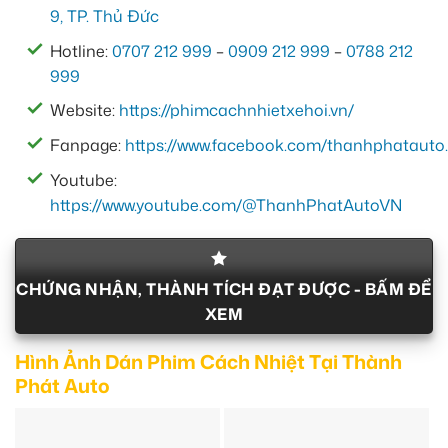
9, TP. Thủ Đức
Hotline:
0707 212 999
–
0909 212 999
–
0788 212
999
Website:
https://phimcachnhietxehoi.vn/
Fanpage:
https://www.facebook.com/thanhphatauto.
Youtube:
https://www.youtube.com/@ThanhPhatAutoVN
CHỨNG NHẬN, THÀNH TÍCH ĐẠT ĐƯỢC - BẤM ĐỂ
XEM
Hình Ảnh Dán Phim Cách Nhiệt Tại Thành
Phát Auto