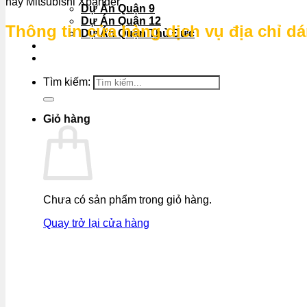
hay Mitsubishi Xpander.
Dự Án Quận 9
Dự Án Quận 12
Thông tin cửa hàng dịch vụ địa chỉ d
Dự Án Quận Thủ Đức
KHUYẾN MÃI
THƯ VIỆN HÌNH ẢNH
Tìm kiếm:
Giỏ hàng
Chưa có sản phẩm trong giỏ hàng.
Quay trở lại cửa hàng