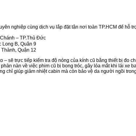
uyên nghiệp cùng dịch vụ lắp đặt tận nơi toàn TP.HCM để hỗ t
h Chánh – TP.Thủ Đức
 Long B, Quận 9
 Thành, Quận 12
to – sẽ trực tiếp kiểm tra độ nóng của kính cũ bằng thiết bị đo 
hàn nàn về việc phim cũ bị bong tróc, gây lóa mắt khi lái xe 
g chỉ giúp giảm nhiệt cabin mà còn bảo vệ da người ngồi trong 