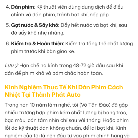
Dán phim:
Kỹ thuật viên dùng dung dịch để điều
chỉnh và dán phim, tránh bọt khí, nếp gấp.
Gạt nước & Sấy khô:
Đẩy hết nước và bọt khí, sau
đó sấy khô nhẹ nhàng.
Kiểm tra & Hoàn thiện:
Kiểm tra tổng thể chất lượng
phim trước khi bàn giao xe.
Lưu ý:
Hạn chế hạ kính trong 48-72 giờ đầu sau khi
dán để phim khô và bám chắc hoàn toàn.
Kinh Nghiệm Thực Tế Khi Dán Phim Cách
Nhiệt Tại Thành Phát Auto
Trong hơn 10 năm làm nghề, tôi (Võ Tấn Đào) đã gặp
nhiều trường hợp phim kém chất lượng bị bong tróc,
bạc màu, cản tầm nhìn chỉ sau vài tháng. Hoặc phim
lỗi do kỹ thuật dán không chuẩn, để lại bọt khí. Kinh
nghiệm của tôi là nên đầu tư vào phim chính hãng và