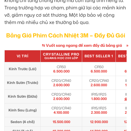
không chỉ tăng chống nóng mà còn tăng tính riêng tư.
Trong trường hợp va chạm, phim giữ lại các mảnh kính
vỡ, giảm nguy cơ sát thương. Một lớp bảo vệ cộng
thêm mà nhiều chủ xe thường bỏ qua.
Bảng Giá Phim Cách Nhiệt 3M – Đầy Đủ Gói
⇆ Vuốt sang ngang để xem đầy đủ bảng giá
»
CRYSTALLINE PRO
VỊ TRÍ
BEST SELLER 1
BEST 
QUANG HỌC 200 LỚP
CR50
CR50
C
Kính Trước (Lái)
6.500.000
6.500.000
6.5
CR20/CR40
CR20/CR40
IR1
Kính Sườn (Trước)
2.600.000
2.600.000
1.8
CR20/CR40
IR15/IR25
IR1
Kính Sườn (Giữa)
»
2.600.000
1.800.000
1.8
CR20/CR40
IR15/IR25
IR1
Kính Sau (Lưng)
4.100.000
2.300.000
2.3
Sedan (4 chỗ)
15.500.000
12.900.000
12.0