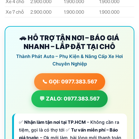
Xe 4 chỗ
2.900.000
1.900.000
1.900.000
Xe 7 chỗ
2.900.000
1.900.000
1.900.000
1
🚗 HỖ TRỢ TẬN NƠI – BÁO GIÁ
NHANH – LẮP ĐẶT TẠI CHỖ
Thành Phát Auto – Phụ Kiện & Nâng Cấp Xe Hơi
Chuyên Nghiệp
📞 GỌI: 0977.383.567
💬 ZALO: 0977.383.567
✅
Nhận làm tận nơi tại TP.HCM
– Không cần ra
tiệm, gọi là có thợ tới ✅
Tư vấn miễn phí – Báo
giá trước
– Ok mới làm, hài lòng mới thanh toán