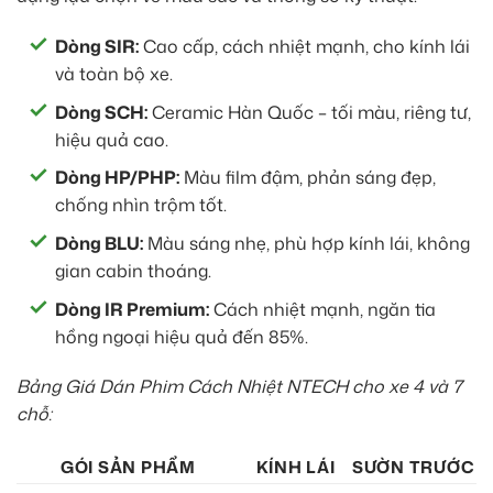
Dòng SIR:
Cao cấp, cách nhiệt mạnh, cho kính lái
và toàn bộ xe.
Dòng SCH:
Ceramic Hàn Quốc – tối màu, riêng tư,
hiệu quả cao.
Dòng HP/PHP:
Màu film đậm, phản sáng đẹp,
chống nhìn trộm tốt.
Dòng BLU:
Màu sáng nhẹ, phù hợp kính lái, không
gian cabin thoáng.
Dòng IR Premium:
Cách nhiệt mạnh, ngăn tia
hồng ngoại hiệu quả đến 85%.
Bảng Giá Dán Phim Cách Nhiệt NTECH cho xe 4 và 7
chỗ:
GÓI SẢN PHẨM
KÍNH LÁI
SƯỜN TRƯỚC