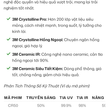
nghệ độc quyền và hiệu quả vượt trội, mang lại trải
nghiệm tốt nhất.
3M Crystalline Pro:
Hơn 200 lớp vật liệu siêu
mỏng, cách nhiệt mạnh, trong suốt, lý tưởng cho
kính lái.
3M Crystalline Hồng Ngoại:
Chuyên ngăn hồng
ngoại, giá hợp lý.
3M Ceramic IR:
Công nghệ nano ceramic, cản tia
hồng ngoại tới 90%.
3M Ceramic Siêu Tiết Kiệm:
Dòng phổ thông, giá
tốt, chống nắng, giảm chói hiệu quả.
Phân Tích Thông Số Kỹ Thuật (Ví dụ mã phim):
MÃ PHIM
TRUYỀN SÁNG
TIA UV
TIA IR
NĂNG L
CR50
50%
99.9%
98%
59