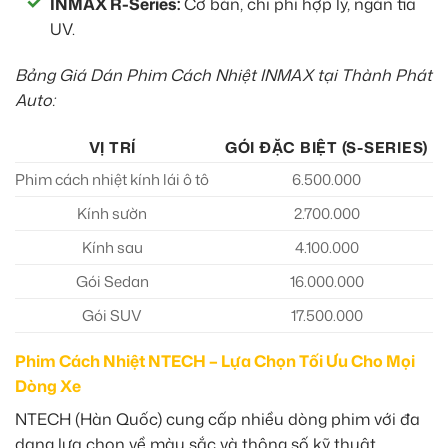
INMAX R-Series:
Cơ bản, chi phí hợp lý, ngăn tia
UV.
Bảng Giá Dán Phim Cách Nhiệt INMAX tại Thành Phát
Auto:
VỊ TRÍ
GÓI ĐẶC BIỆT (S-SERIES)
Phim cách nhiệt kính lái ô tô
6.500.000
Kính sườn
2.700.000
Kính sau
4.100.000
Gói Sedan
16.000.000
Gói SUV
17.500.000
Phim Cách Nhiệt NTECH – Lựa Chọn Tối Ưu Cho Mọi
Dòng Xe
NTECH (Hàn Quốc) cung cấp nhiều dòng phim với đa
dạng lựa chọn về màu sắc và thông số kỹ thuật.