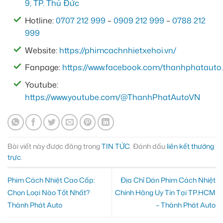
9, TP. Thủ Đức
Hotline:
0707 212 999
–
0909 212 999
–
0788 212
999
Website:
https://phimcachnhietxehoi.vn/
Fanpage:
https://www.facebook.com/thanhphatauto.
Youtube:
https://www.youtube.com/@ThanhPhatAutoVN
Bài viết này được đăng trong
TIN TỨC
. Đánh dấu
liên kết thường
trực
.
Phim Cách Nhiệt Cao Cấp:
Địa Chỉ Dán Phim Cách Nhiệt
Chọn Loại Nào Tốt Nhất?
Chính Hãng Uy Tín Tại TP.HCM
Thành Phát Auto
– Thành Phát Auto