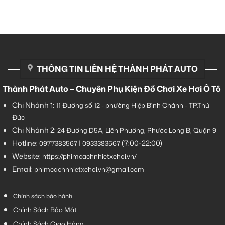
THÔNG TIN LIÊN HỆ THÀNH PHÁT AUTO
Thành Phát Auto – Chuyên Phụ Kiện Đồ Chơi Xe Hơi Ô Tô
Chi Nhánh 1:
11 Đường số 12 - phường Hiệp Bình Chánh - TP.Thủ
Đức
Chi Nhánh 2:
24 Đường D5A, Liên Phường, Phước Long B, Quận 9
Hotline:
|
(7:00-22:00)
0977383567
0933383567
Website:
https://phimcachnhietxehoi.vn/
Email:
phimcachnhietxehoi.vn@gmail.com
Chính sách bảo hành
Chính Sách Bảo Mật
Chính Sách Giao Hàng