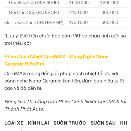
Gói Siêu Cấp (SIR 60/15)
2.500.000
1.200.000
Gói Cao Cấp (BLU/SCH)
2.100.000
900.000
Gói Tiêu Chuẩn (IR/HP/PHP)
1.700.000
600.000
*Lưu ý: Giá trên chưa bao gồm VAT và chưa tính cửa sổ
trời (nếu có).
Phim Cách Nhiệt CeraMAX – Công Nghệ Nano
Ceramic Hiện Đại
CeraMAX mang đến giải pháp cách nhiệt tối ưu với
công nghệ Nano Ceramic tiên tiến, đảm bảo hiệu suất
cao và độ bền bỉ.
Bảng Giá Thi Công Dán Phim Cách Nhiệt CeraMAX tại
Thành Phát Auto:
LOẠI XE
KÍNH LÁI
SƯỜN TRƯỚC
SƯỜN SAU
KHO