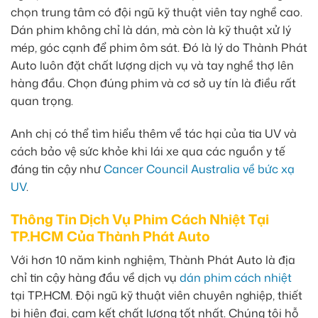
chọn trung tâm có đội ngũ kỹ thuật viên tay nghề cao.
Dán phim không chỉ là dán, mà còn là kỹ thuật xử lý
mép, góc cạnh để phim ôm sát. Đó là lý do Thành Phát
Auto luôn đặt chất lượng dịch vụ và tay nghề thợ lên
hàng đầu. Chọn đúng phim và cơ sở uy tín là điều rất
quan trọng.
Anh chị có thể tìm hiểu thêm về tác hại của tia UV và
cách bảo vệ sức khỏe khi lái xe qua các nguồn y tế
đáng tin cậy như
Cancer Council Australia về bức xạ
UV
.
Thông Tin Dịch Vụ Phim Cách Nhiệt Tại
TP.HCM Của Thành Phát Auto
Với hơn 10 năm kinh nghiệm, Thành Phát Auto là địa
chỉ tin cậy hàng đầu về dịch vụ
dán phim cách nhiệt
tại TP.HCM. Đội ngũ kỹ thuật viên chuyên nghiệp, thiết
bị hiện đại, cam kết chất lượng tốt nhất. Chúng tôi hỗ