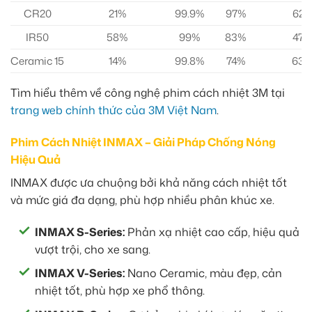
CR20
21%
99.9%
97%
62
IR50
58%
99%
83%
47
Ceramic 15
14%
99.8%
74%
63
Tìm hiểu thêm về công nghệ phim cách nhiệt 3M tại
trang web chính thức của 3M Việt Nam
.
Phim Cách Nhiệt INMAX – Giải Pháp Chống Nóng
Hiệu Quả
INMAX được ưa chuộng bởi khả năng cách nhiệt tốt
và mức giá đa dạng, phù hợp nhiều phân khúc xe.
INMAX S-Series:
Phản xạ nhiệt cao cấp, hiệu quả
vượt trội, cho xe sang.
INMAX V-Series:
Nano Ceramic, màu đẹp, cản
nhiệt tốt, phù hợp xe phổ thông.