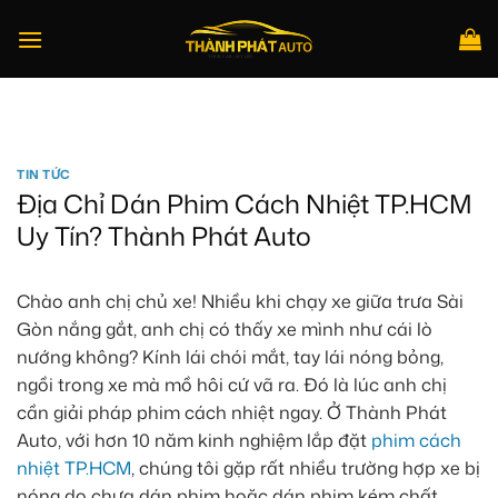
Bỏ
qua
nội
dung
Tìm
kiếm:
TIN TỨC
Địa Chỉ Dán Phim Cách Nhiệt TP.HCM
Uy Tín? Thành Phát Auto
Chào anh chị chủ xe! Nhiều khi chạy xe giữa trưa Sài
Gòn nắng gắt, anh chị có thấy xe mình như cái lò
nướng không? Kính lái chói mắt, tay lái nóng bỏng,
ngồi trong xe mà mồ hôi cứ vã ra. Đó là lúc anh chị
cần giải pháp phim cách nhiệt ngay. Ở Thành Phát
Auto, với hơn 10 năm kinh nghiệm lắp đặt
phim cách
nhiệt TP.HCM
, chúng tôi gặp rất nhiều trường hợp xe bị
nóng do chưa dán phim hoặc dán phim kém chất