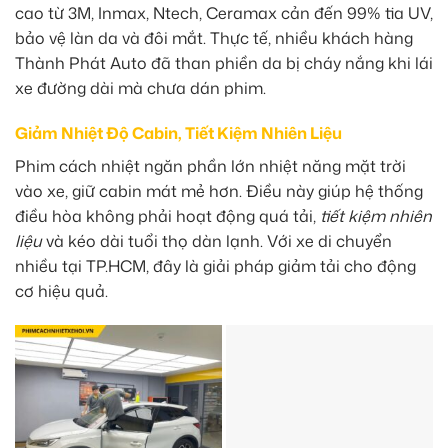
cao từ 3M, Inmax, Ntech, Ceramax cản đến 99% tia UV,
bảo vệ làn da và đôi mắt. Thực tế, nhiều khách hàng
Thành Phát Auto đã than phiền da bị cháy nắng khi lái
xe đường dài mà chưa dán phim.
Giảm Nhiệt Độ Cabin, Tiết Kiệm Nhiên Liệu
Phim cách nhiệt ngăn phần lớn nhiệt năng mặt trời
vào xe, giữ cabin mát mẻ hơn. Điều này giúp hệ thống
điều hòa không phải hoạt động quá tải,
tiết kiệm nhiên
liệu
và kéo dài tuổi thọ dàn lạnh. Với xe di chuyển
nhiều tại TP.HCM, đây là giải pháp giảm tải cho động
cơ hiệu quả.