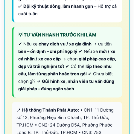
✅
Đội kỹ thuật đông, làm nhanh gọn
– Hỗ trợ cả
cuối tuần
💡 TƯ VẤN NHANH TRƯỚC KHI LÀM
✔ Nếu xe
chạy dịch vụ / xe gia đình
→ ưu tiên
bền – ổn định – chi phí hợp lý
✔ Nếu xe
mới / xe
cá nhân / xe cao cấp
→ chọn
giải pháp cao cấp,
đẹp và trải nghiệm tốt
✔ Có thể
lắp theo nhu
cầu, làm từng phần hoặc trọn gói
✔ Chưa biết
chọn gì? →
Gửi hình xe, nhân viên tư vấn đúng
giải pháp – đúng ngân sách
📍
Hệ thống Thành Phát Auto:
• CN1: 11 Đường
số 12, Phường Hiệp Bình Chánh, TP. Thủ Đức,
TP.HCM • CN2: 24 Đường D5A, Phường Phước
Long B, TP. Thủ Đức, TP.HCM • CN3: 753