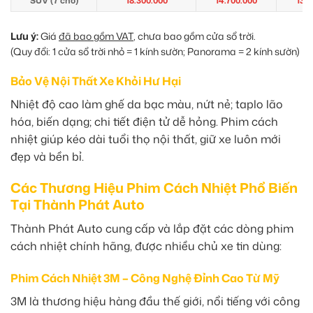
SUV (7 chỗ)
18.300.000
14.700.000
13.5
Lưu ý:
Giá
đã bao gồm VAT
, chưa bao gồm cửa sổ trời.
(Quy đổi: 1 cửa sổ trời nhỏ = 1 kính sườn; Panorama = 2 kính sườn)
Bảo Vệ Nội Thất Xe Khỏi Hư Hại
Nhiệt độ cao làm ghế da bạc màu, nứt nẻ; taplo lão
hóa, biến dạng; chi tiết điện tử dễ hỏng. Phim cách
nhiệt giúp kéo dài tuổi thọ nội thất, giữ xe luôn mới
đẹp và bền bỉ.
Các Thương Hiệu Phim Cách Nhiệt Phổ Biến
Tại Thành Phát Auto
Thành Phát Auto cung cấp và lắp đặt các dòng phim
cách nhiệt chính hãng, được nhiều chủ xe tin dùng:
Phim Cách Nhiệt 3M – Công Nghệ Đỉnh Cao Từ Mỹ
3M là thương hiệu hàng đầu thế giới, nổi tiếng với công