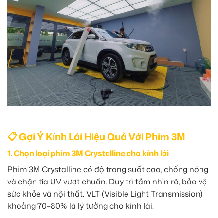
📋 Gợi Ý Kính Lái Hiệu Quả Với Phim 3M
1. Chọn loại phim 3M Crystalline cho kính lái
Phim 3M Crystalline có độ trong suốt cao, chống nóng
và chặn tia UV vượt chuẩn. Duy trì tầm nhìn rõ, bảo vệ
sức khỏe và nội thất. VLT (Visible Light Transmission)
khoảng 70–80% là lý tưởng cho kính lái.