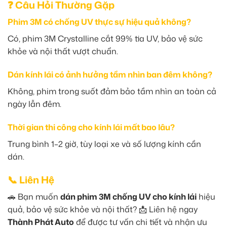
❓ Câu Hỏi Thường Gặp
Phim 3M có chống UV thực sự hiệu quả không?
Có, phim 3M Crystalline cắt 99% tia UV, bảo vệ sức
khỏe và nội thất vượt chuẩn.
Dán kính lái có ảnh hưởng tầm nhìn ban đêm không?
Không, phim trong suốt đảm bảo tầm nhìn an toàn cả
ngày lẫn đêm.
Thời gian thi công cho kính lái mất bao lâu?
Trung bình 1–2 giờ, tùy loại xe và số lượng kính cần
dán.
📞 Liên Hệ
🚗 Bạn muốn
dán phim 3M chống UV cho kính lái
hiệu
quả, bảo vệ sức khỏe và nội thất? 📩 Liên hệ ngay
Thành Phát Auto
để được tư vấn chi tiết và nhận ưu