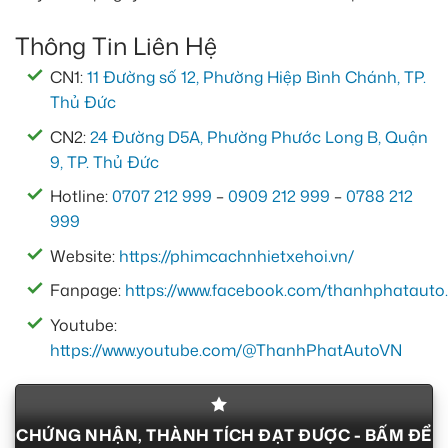
Thông Tin Liên Hệ
CN1:
11 Đường số 12, Phường Hiệp Bình Chánh, TP.
Thủ Đức
CN2:
24 Đường D5A, Phường Phước Long B, Quận
9, TP. Thủ Đức
Hotline:
0707 212 999
–
0909 212 999
–
0788 212
999
Website:
https://phimcachnhietxehoi.vn/
Fanpage:
https://www.facebook.com/thanhphatauto.
Youtube:
https://www.youtube.com/@ThanhPhatAutoVN
CHỨNG NHẬN, THÀNH TÍCH ĐẠT ĐƯỢC - BẤM ĐỂ