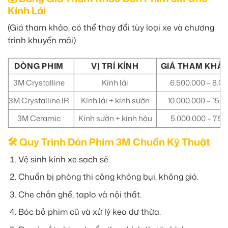
Kính Lái
(Giá tham khảo, có thể thay đổi tùy loại xe và chương
trình khuyến mãi)
DÒNG PHIM
VỊ TRÍ KÍNH
GIÁ THAM KHẢO
3M Crystalline
Kính lái
6.500.000 – 8.0
3M Crystalline IR
Kính lái + kính sườn
10.000.000 – 15.
3M Ceramic
Kính sườn + kính hậu
5.000.000 – 7.5
🛠️ Quy Trình Dán Phim 3M Chuẩn Kỹ Thuật
Vệ sinh kính xe sạch sẽ.
Chuẩn bị phòng thi công không bụi, không gió.
Che chắn ghế, taplo và nội thất.
Bóc bỏ phim cũ và xử lý keo dư thừa.