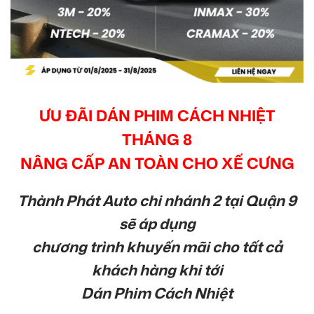
ƯU ĐÃI DÁN PHIM CÁCH NHIỆT
THÁNG 8
NÂNG CẤP AN TOÀN CHO XẾ CƯNG
Thành Phát Auto chi nhánh 2 tại Quận 9
sẽ áp dụng
chương trình khuyến mãi cho tất cả
khách hàng khi tới
Dán Phim Cách Nhiệt