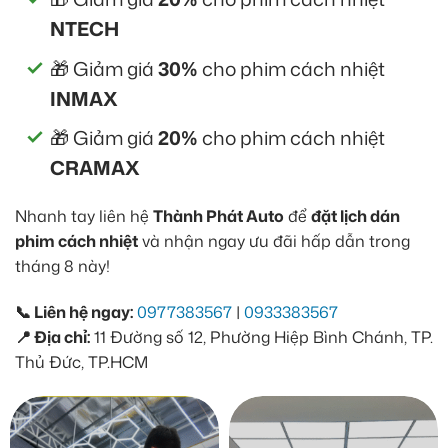
NTECH
🎁 Giảm giá
30%
cho phim cách nhiệt
INMAX
🎁 Giảm giá
20%
cho phim cách nhiệt
CRAMAX
Nhanh tay liên hệ
Thành Phát Auto
để
đặt lịch dán
phim cách nhiệt
và nhận ngay ưu đãi hấp dẫn trong
tháng 8 này!
📞 Liên hệ ngay:
0977383567
|
0933383567
📍 Địa chỉ:
11 Đường số 12, Phường Hiệp Bình Chánh, TP.
Thủ Đức, TP.HCM