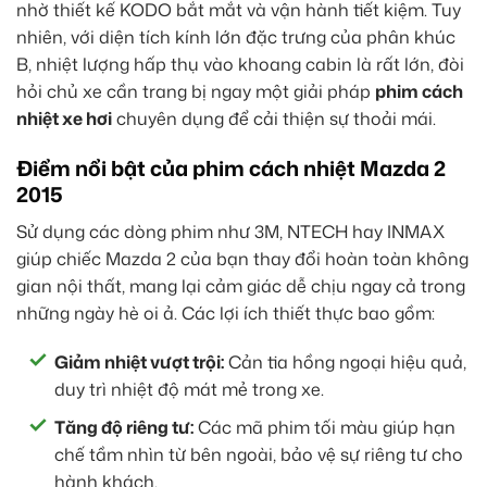
nhờ thiết kế KODO bắt mắt và vận hành tiết kiệm. Tuy
nhiên, với diện tích kính lớn đặc trưng của phân khúc
B, nhiệt lượng hấp thụ vào khoang cabin là rất lớn, đòi
hỏi chủ xe cần trang bị ngay một giải pháp
phim cách
nhiệt xe hơi
chuyên dụng để cải thiện sự thoải mái.
Điểm nổi bật của phim cách nhiệt Mazda 2
2015
Sử dụng các dòng phim như 3M, NTECH hay INMAX
giúp chiếc Mazda 2 của bạn thay đổi hoàn toàn không
gian nội thất, mang lại cảm giác dễ chịu ngay cả trong
những ngày hè oi ả. Các lợi ích thiết thực bao gồm:
Giảm nhiệt vượt trội:
Cản tia hồng ngoại hiệu quả,
duy trì nhiệt độ mát mẻ trong xe.
Tăng độ riêng tư:
Các mã phim tối màu giúp hạn
chế tầm nhìn từ bên ngoài, bảo vệ sự riêng tư cho
hành khách.