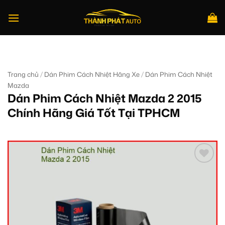
Bỏ
qua
nội
dung
Tìm
kiếm:
/
/
Trang chủ
Dán Phim Cách Nhiệt Hãng Xe
Dán Phim Cách Nhiệt
Mazda
Dán Phim Cách Nhiệt Mazda 2 2015
Chính Hãng Giá Tốt Tại TPHCM
Add to
wishlist