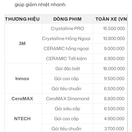
giúp giảm nhiệt nhanh.
THƯƠNG HIỆU
DÒNG PHIM
TOÀN XE (VNĐ
Crystalline PRO
15.500.000
Crystalline Hồng Ngoại
10.800.000
3M
CERAMIC hồng ngoại
9.000.000
CERAMIC Tiết kiệm
6.900.000
Gói đặc biệt
16.000.000
Inmax
Gói cao cấp
9.500.000
Gói tiêu chuẩn
6.500.000
CeraMAX
CeraMAX Dinamond
8.800.000
Gói siêu cấp
6.500.000
NTECH
Gói cao cấp
4.900.000
Gói tiêu chuẩn
3.700.000