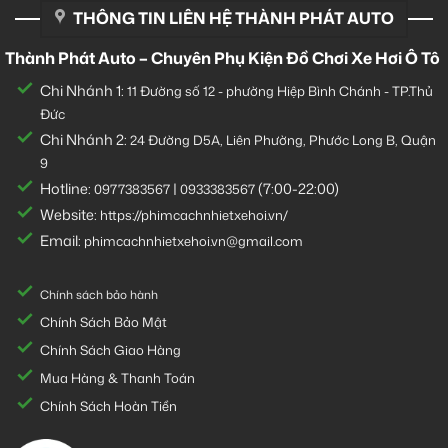
THÔNG TIN LIÊN HỆ THÀNH PHÁT AUTO
Thành Phát Auto – Chuyên Phụ Kiện Đồ Chơi Xe Hơi Ô Tô
Chi Nhánh 1:
11 Đường số 12 - phường Hiệp Bình Chánh - TP.Thủ
Đức
Chi Nhánh 2:
24 Đường D5A, Liên Phường, Phước Long B, Quận
9
Hotline:
|
(7:00-22:00)
0977383567
0933383567
Website:
https://phimcachnhietxehoi.vn/
Email:
phimcachnhietxehoi.vn@gmail.com
Chính sách bảo hành
Chính Sách Bảo Mật
Chính Sách Giao Hàng
Mua Hàng & Thanh Toán
Chính Sách Hoàn Tiền