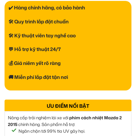
✔️ Hàng chính hãng, có bảo hành
🛠 Quy trình lắp đặt chuẩn
🛠 Kỹ thuật viên tay nghề cao
💬 Hỗ trợ kỹ thuật 24/7
💰 Giá niêm yết rõ ràng
🚚 Miễn phí lắp đặt tận nơi
ƯU ĐIỂM NỔI BẬT
Nâng cấp trải nghiệm lái xe với
phim cách nhiệt Mazda 2
2015
chính hãng. Sản phẩm hỗ trợ:
Ngăn chặn tới 99% tia UV gây hại.