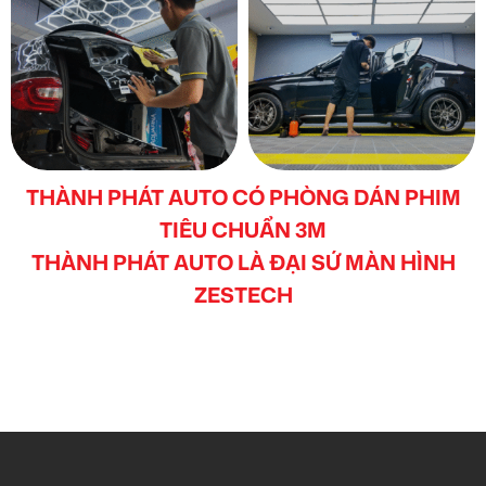
THÀNH PHÁT AUTO CÓ PHÒNG DÁN PHIM
TIÊU CHUẨN 3M
THÀNH PHÁT AUTO LÀ ĐẠI SỨ MÀN HÌNH
ZESTECH