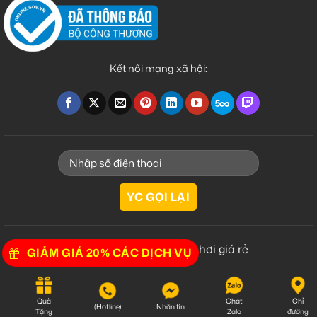
Kết nối mạng xã hội:
dán phim cách nhiệt xe hơi giá rẻ
GIẢM GIÁ 20% CÁC DỊCH VỤ
Quà
Chat
Chỉ
(Hotline)
Nhắn tin
Tặng
Zalo
đường