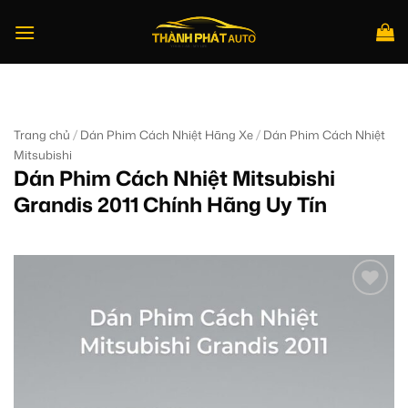
Bỏ
qua
nội
dung
Tìm
kiếm:
/
/
Trang chủ
Dán Phim Cách Nhiệt Hãng Xe
Dán Phim Cách Nhiệt
Mitsubishi
Dán Phim Cách Nhiệt Mitsubishi
Grandis 2011 Chính Hãng Uy Tín
Add to
wishlist