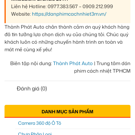
Liên hệ Hotline: 0977.383.567 – 0909.212.999
Website:
https://danphimcachnhiet3m.vn/
Thành Phát Auto chân thành cảm ơn quý khách hàng
đã tin tưởng lựa chọn dịch vụ của chúng tôi. Chúc quý
khách luôn có những chuyến hành trình an toàn và
mát mẻ cùng xế yêu!
Biên tập nội dung:
Thành Phát Auto
| Trung tâm dán
phim cách nhiệt TPHCM
Đánh giá (0)
DANH MỤC SẢN PHẨM
Camera 360 độ Ô Tô
Chưa Phân Loại