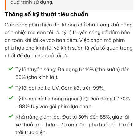
quá trình sử dụng.
Thông số kỹ thuật tiêu chuẩn
Các dòng phim hiện đại không chỉ chú trọng khả năng
cản nhiệt mà còn tối ưu tỷ lệ truyền sáng để đảm bảo
an toàn khi lái xe vào ban đêm. Việc chọn mã phim
phù hợp cho kính lái và kính sườn là yếu tố quan trọng
nhất để đạt hiệu quả tối ưu.
Tỷ lệ truyền sáng: Đa dạng từ 14% (cho sườn) đến
60% (cho kính lái).
Tỷ lệ loại bỏ tia UV: Cam kết trên 99%.
Tỷ lệ loại bỏ tia hồng ngoại (IR): Dao động từ 70%
– 98% tùy vào gói phim lựa chọn.
Khả năng giảm lóa: Đạt từ 30% đến 85%, giúp lái
xe thoải mái hơn dưới ánh đèn pha hoặc ánh mặt
trời trực diện.