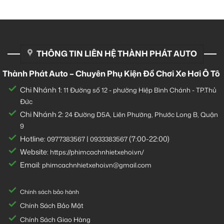
THÔNG TIN LIÊN HỆ THÀNH PHÁT AUTO
Thành Phát Auto – Chuyên Phụ Kiện Đồ Chơi Xe Hơi Ô Tô
Chi Nhánh 1:
11 Đường số 12 - phường Hiệp Bình Chánh - TP.Thủ
Đức
Chi Nhánh 2:
24 Đường D5A, Liên Phường, Phước Long B, Quận
9
Hotline:
|
(7:00-22:00)
0977383567
0933383567
Website:
https://phimcachnhietxehoi.vn/
Email:
phimcachnhietxehoi.vn@gmail.com
Chính sách bảo hành
Chính Sách Bảo Mật
Chính Sách Giao Hàng