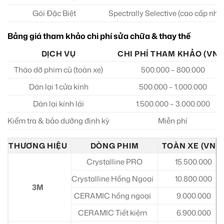
Gói Đặc Biệt
Spectrally Selective (cao cấp nhất
Bảng giá tham khảo chi phí sửa chữa & thay thế
DỊCH VỤ
CHI PHÍ THAM KHẢO (VNĐ
Tháo dỡ phim cũ (toàn xe)
500.000 – 800.000
Dán lại 1 cửa kính
500.000 – 1.000.000
Dán lại kính lái
1.500.000 – 3.000.000
Kiểm tra & bảo dưỡng định kỳ
Miễn phí
THƯƠNG HIỆU
DÒNG PHIM
TOÀN XE (VNĐ
Crystalline PRO
15.500.000
Crystalline Hồng Ngoại
10.800.000
3M
CERAMIC hồng ngoại
9.000.000
CERAMIC Tiết kiệm
6.900.000