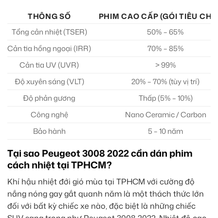
THÔNG SỐ
PHIM CAO CẤP (GÓI TIÊU CH
Tổng cản nhiệt (TSER)
50% – 65%
Cản tia hồng ngoại (IRR)
70% – 85%
Cản tia UV (UVR)
> 99%
Độ xuyên sáng (VLT)
20% – 70% (tùy vị trí)
Độ phản gương
Thấp (5% – 10%)
Công nghệ
Nano Ceramic / Carbon
Bảo hành
5 – 10 năm
Tại sao Peugeot 3008 2022 cần dán phim
cách nhiệt tại TPHCM?
Khí hậu nhiệt đới gió mùa tại TPHCM với cường độ
nắng nóng gay gắt quanh năm là một thách thức lớn
đối với bất kỳ chiếc xe nào, đặc biệt là những chiếc
SUV sang trọng như Peugeot 3008 2022. Nhiệt độ cao