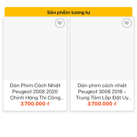
Sản phẩm tương tự
Add to
Add to
wishlist
wishlist
Dán Phim Cách Nhiệt
Dán phim cách nhiệt
Peugeot 2008 2020
Peugeot 3008 2018 –
Chính Hãng Thi Công
Trung Tâm Lắp Đặt Uy
3.700.000
₫
3.700.000
₫
Nhanh Tại TPHCM
Tín TPHCM