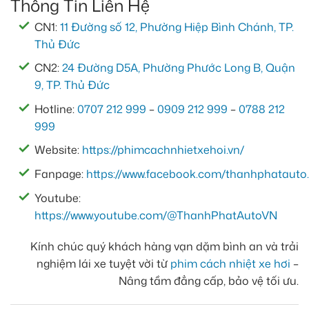
Thông Tin Liên Hệ
CN1:
11 Đường số 12, Phường Hiệp Bình Chánh, TP.
Thủ Đức
CN2:
24 Đường D5A, Phường Phước Long B, Quận
9, TP. Thủ Đức
Hotline:
0707 212 999
–
0909 212 999
–
0788 212
999
Website:
https://phimcachnhietxehoi.vn/
Fanpage:
https://www.facebook.com/thanhphatauto.
Youtube:
https://www.youtube.com/@ThanhPhatAutoVN
Kính chúc quý khách hàng vạn dặm bình an và trải
nghiệm lái xe tuyệt vời từ
phim cách nhiệt xe hơi
–
Nâng tầm đẳng cấp, bảo vệ tối ưu.