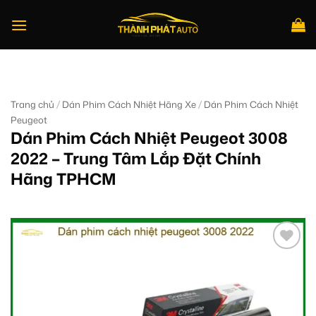
Bỏ
qua
nội
dung
Tìm
kiếm:
/
/
Trang chủ
Dán Phim Cách Nhiệt Hãng Xe
Dán Phim Cách Nhiệt
Peugeot
Dán Phim Cách Nhiệt Peugeot 3008
2022 – Trung Tâm Lắp Đặt Chính
Hãng TPHCM
Add to
wishlist