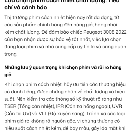
Lựa chọn phim cách nhiệt chất lượng: Tiêu
chí và cảnh báo
Thị trường phim cách nhiệt hiện nay rất đa dạng, từ
các sản phẩm chính hãng đến hàng giả, hàng nhái
kém chất lượng. Để đảm bảo chiếc Peugeot 3008 2022
của bạn nhận được sự bảo vệ tốt nhất, việc lựa chọn
đúng loại phim và nhà cung cấp uy tín là vô cùng quan
trọng.
Những lưu ý quan trọng khi chọn phim và rủi ro hàng
giả
Khi chọn phim cách nhiệt, hãy ưu tiên các thương hiệu
có danh tiếng, được chứng nhận về chất lượng và hiệu
suất. Nên kiểm tra các thông số kỹ thuật rõ ràng như
TSER (Tổng cản nhiệt), IRR (Cản tia hồng ngoại), UVR
(Cản tia UV) và VLT (Độ xuyên sáng). Tránh xa các loại
phim giá rẻ không rõ nguồn gốc, vì chúng thường có
hiệu suất cách nhiệt kém, dễ bay màu, gây lóa mắt khi