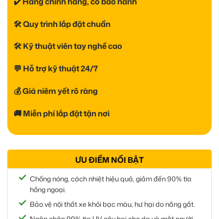
✔️ Hàng chính hãng, có bảo hành
🛠 Quy trình lắp đặt chuẩn
🛠 Kỹ thuật viên tay nghề cao
💬 Hỗ trợ kỹ thuật 24/7
💰 Giá niêm yết rõ ràng
🚚 Miễn phí lắp đặt tận nơi
ƯU ĐIỂM NỔI BẬT
Chống nóng, cách nhiệt hiệu quả, giảm đến 90% tia
hồng ngoại.
Bảo vệ nội thất xe khỏi bạc màu, hư hại do nắng gắt.
Ngăn chặn 99% tia UV gây hại cho da và mắt người