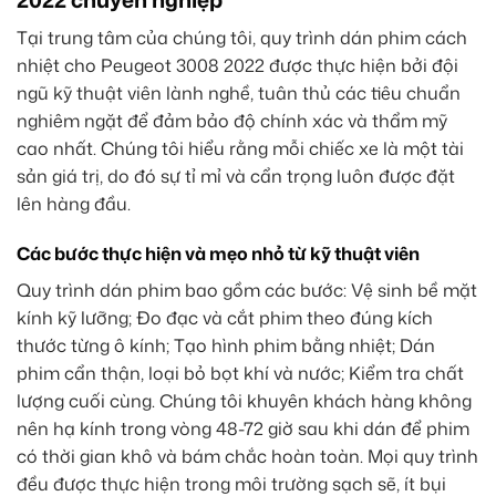
Tại trung tâm của chúng tôi, quy trình dán phim cách
nhiệt cho Peugeot 3008 2022 được thực hiện bởi đội
ngũ kỹ thuật viên lành nghề, tuân thủ các tiêu chuẩn
nghiêm ngặt để đảm bảo độ chính xác và thẩm mỹ
cao nhất. Chúng tôi hiểu rằng mỗi chiếc xe là một tài
sản giá trị, do đó sự tỉ mỉ và cẩn trọng luôn được đặt
lên hàng đầu.
Các bước thực hiện và mẹo nhỏ từ kỹ thuật viên
Quy trình dán phim bao gồm các bước: Vệ sinh bề mặt
kính kỹ lưỡng; Đo đạc và cắt phim theo đúng kích
thước từng ô kính; Tạo hình phim bằng nhiệt; Dán
phim cẩn thận, loại bỏ bọt khí và nước; Kiểm tra chất
lượng cuối cùng. Chúng tôi khuyên khách hàng không
nên hạ kính trong vòng 48-72 giờ sau khi dán để phim
có thời gian khô và bám chắc hoàn toàn. Mọi quy trình
đều được thực hiện trong môi trường sạch sẽ, ít bụi