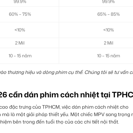
99.9%
99.9%
60% – 75%
65% – 85%
<10%
<10%
2 Mil
2 Mil
10 – 15 năm
10 – 15 năm
vào thương hiệu và dòng phim cụ thể. Chúng tôi sẽ tư vấn chi
26 cần dán phim cách nhiệt tại TPH
cao đặc trưng của TPHCM, việc dán phim cách nhiệt cho
 mà là một giải pháp thiết yếu. Một chiếc MPV sang trọng
hiệm bên trong đến tuổi thọ của các chi tiết nội thất.