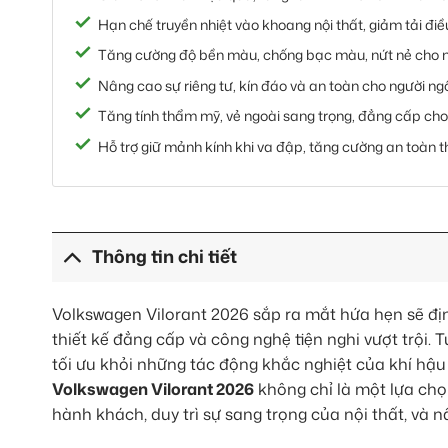
Hạn chế truyền nhiệt vào khoang nội thất, giảm tải điều 
Tăng cường độ bền màu, chống bạc màu, nứt nẻ cho nộ
Nâng cao sự riêng tư, kín đáo và an toàn cho người ngồ
Tăng tính thẩm mỹ, vẻ ngoài sang trọng, đẳng cấp cho
Hỗ trợ giữ mảnh kính khi va đập, tăng cường an toàn t
Thông tin chi tiết
Volkswagen Vilorant 2026 sắp ra mắt hứa hẹn sẽ địn
thiết kế đẳng cấp và công nghệ tiện nghi vượt trội.
tối ưu khỏi những tác động khắc nghiệt của khí hậu 
Volkswagen Vilorant 2026
không chỉ là một lựa chọ
hành khách, duy trì sự sang trọng của nội thất, và n