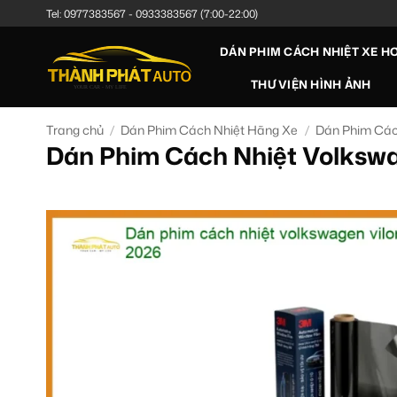
Bỏ
Tel:
0977383567
-
0933383567
(7:00-22:00)
qua
DÁN PHIM CÁCH NHIỆT XE HƠ
nội
dung
THƯ VIỆN HÌNH ẢNH
Trang chủ
/
Dán Phim Cách Nhiệt Hãng Xe
/
Dán Phim Các
Dán Phim Cách Nhiệt Volksw