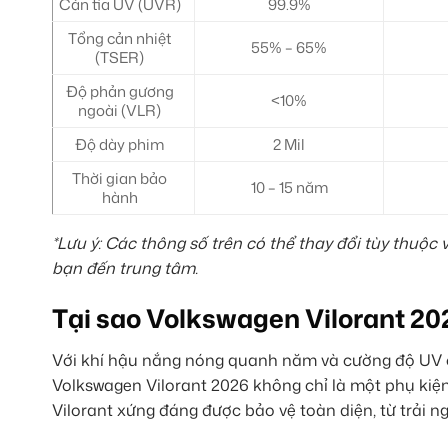
Cản tia UV (UVR)
99.9%
Tổng cản nhiệt
55% – 65%
(TSER)
Độ phản gương
<10%
ngoài (VLR)
Độ dày phim
2 Mil
Thời gian bảo
10 – 15 năm
hành
*Lưu ý: Các thông số trên có thể thay đổi tùy thuộc 
bạn đến trung tâm.
Tại sao Volkswagen Vilorant 20
Với khí hậu nắng nóng quanh năm và cường độ UV 
Volkswagen Vilorant 2026 không chỉ là một phụ kiện
Vilorant xứng đáng được bảo vệ toàn diện, từ trải ng