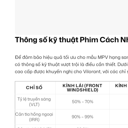
Thông số kỹ thuật Phim Cách N
Để đảm bảo hiệu quả tối ưu cho mẫu MPV hạng sang 
có thông số kỹ thuật vượt trội là điều cần thiết. D
cao cấp được khuyến nghị cho Vilorant, với các chỉ s
KÍNH LÁI (FRONT
KÍNH
CHỈ SỐ
WINDSHIELD)
Tỷ lệ truyền sáng
50% – 70%
(VLT)
Cản tia hồng ngoại
90% – 99%
(IRR)