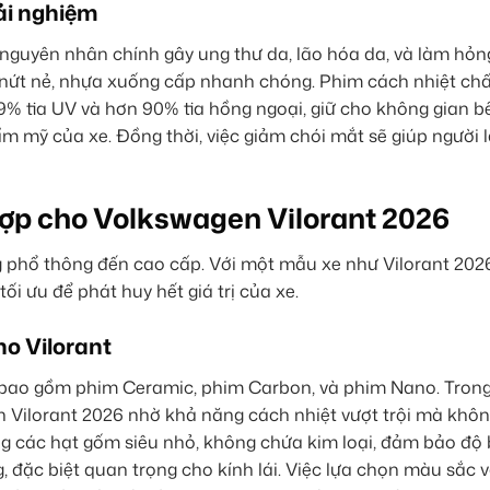
ải nghiệm
à nguyên nhân chính gây ung thư da, lão hóa da, và làm hỏn
ô nứt nẻ, nhựa xuống cấp nhanh chóng. Phim cách nhiệt chấ
9% tia UV và hơn 90% tia hồng ngoại, giữ cho không gian b
ẩm mỹ của xe. Đồng thời, việc giảm chói mắt sẽ giúp người l
hợp cho Volkswagen Vilorant 2026
g phổ thông đến cao cấp. Với một mẫu xe như Vilorant 2026
tối ưu để phát huy hết giá trị của xe.
ho Vilorant
 bao gồm phim Ceramic, phim Carbon, và phim Nano. Trong
 Vilorant 2026 nhờ khả năng cách nhiệt vượt trội mà khô
ng các hạt gốm siêu nhỏ, không chứa kim loại, đảm bảo độ
, đặc biệt quan trọng cho kính lái. Việc lựa chọn màu sắc v