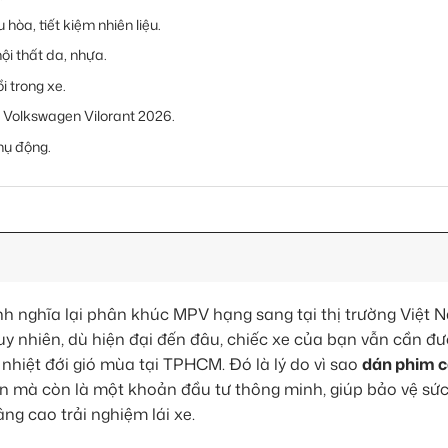
hòa, tiết kiệm nhiên liệu.
i thất da, nhựa.
i trong xe.
 Volkswagen Vilorant 2026.
hụ động.
h nghĩa lại phân khúc MPV hạng sang tại thị trường Việt 
 Tuy nhiên, dù hiện đại đến đâu, chiếc xe của bạn vẫn cần đ
nhiệt đới gió mùa tại TPHCM. Đó là lý do vì sao
dán phim c
n mà còn là một khoản đầu tư thông minh, giúp bảo vệ sứ
âng cao trải nghiệm lái xe.