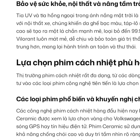
Bảo vệ sức khỏe, nội thất và nâng tầm tr
Tia UV và tia hồng ngoại trong ánh nắng mặt trời l
với nội thất xe, chúng khiến da ghế bạc màu, táp-l
cao sẽ tạo ra một lá chắn mạnh mẽ, loại bỏ đến 99.
Vilorant luôn mát mẻ, dễ chịu và bảo toàn giá trị th
trung hơn, mang lại hành trình an toàn và thư thái.
Lựa chọn phim cách nhiệt phù 
Thị trường phim cách nhiệt rất đa dạng, từ các dòn
tư vào các loại phim công nghệ tiên tiến là lựa chọn 
Các loại phim phổ biến và khuyến nghị c
Các công nghệ phim cách nhiệt hàng đầu hiện nay
Ceramic được xem là lựa chọn vàng cho Volkswagen
sóng GPS hay tín hiệu điện tử. Phim Ceramic sử dụ
khả năng chống chói cao và duy trì tầm nhìn rõ ràng