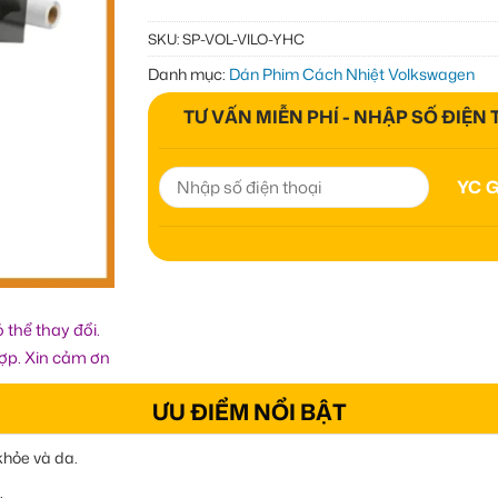
SKU:
SP-VOL-VILO-YHC
Danh mục:
Dán Phim Cách Nhiệt Volkswagen
TƯ VẤN MIỄN PHÍ - NHẬP SỐ ĐIỆN
 thể thay đổi.
hợp. Xin cảm ơn
ƯU ĐIỂM NỔI BẬT
khỏe và da.
.