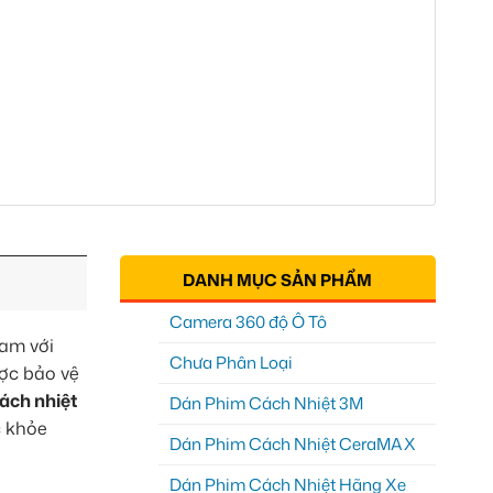
DANH MỤC SẢN PHẨM
Camera 360 độ Ô Tô
Nam với
Chưa Phân Loại
ược bảo vệ
ách nhiệt
Dán Phim Cách Nhiệt 3M
c khỏe
Dán Phim Cách Nhiệt CeraMAX
Dán Phim Cách Nhiệt Hãng Xe