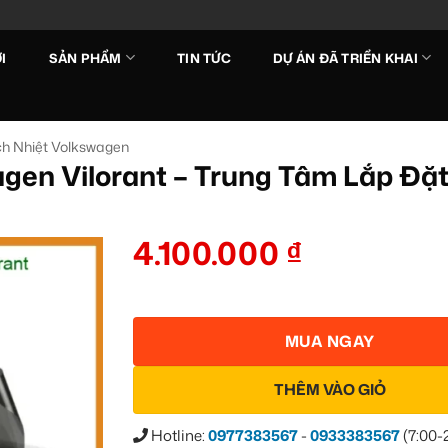
I
SẢN PHẨM
TIN TỨC
DỰ ÁN ĐÃ TRIỂN KHAI
h Nhiệt Volkswagen
agen Vilorant – Trung Tâm Lắp Đ
4.100.000
₫
Add to
wishlist
MUA NGAY
THÊM VÀO GIỎ
Hotline:
0977383567
-
0933383567
(7:00-