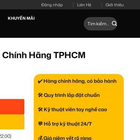
Đăng nhập
Liên Hệ
Giới thiệu
KHUYẾN MÃI
Tìm
kiếm:
ặt Chính Hãng TPHCM
✔️ Hàng chính hãng, có bảo hành
🛠 Quy trình lắp đặt chuẩn
🛠 Kỹ thuật viên tay nghề cao
💬 Hỗ trợ kỹ thuật 24/7
22:00)
💰 Giá niêm yết rõ ràng