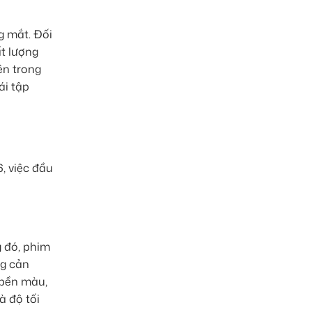
g mắt. Đối
t lượng
ên trong
ái tập
, việc đầu
 đó, phim
ng cản
 bền màu,
à độ tối