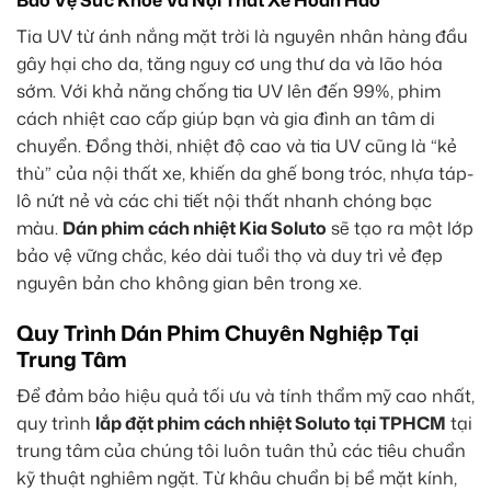
Tia UV từ ánh nắng mặt trời là nguyên nhân hàng đầu
gây hại cho da, tăng nguy cơ ung thư da và lão hóa
sớm. Với khả năng chống tia UV lên đến 99%, phim
cách nhiệt cao cấp giúp bạn và gia đình an tâm di
chuyển. Đồng thời, nhiệt độ cao và tia UV cũng là “kẻ
thù” của nội thất xe, khiến da ghế bong tróc, nhựa táp-
lô nứt nẻ và các chi tiết nội thất nhanh chóng bạc
màu.
Dán phim cách nhiệt Kia Soluto
sẽ tạo ra một lớp
bảo vệ vững chắc, kéo dài tuổi thọ và duy trì vẻ đẹp
nguyên bản cho không gian bên trong xe.
Quy Trình Dán Phim Chuyên Nghiệp Tại
Trung Tâm
Để đảm bảo hiệu quả tối ưu và tính thẩm mỹ cao nhất,
quy trình
lắp đặt phim cách nhiệt Soluto tại TPHCM
tại
trung tâm của chúng tôi luôn tuân thủ các tiêu chuẩn
kỹ thuật nghiêm ngặt. Từ khâu chuẩn bị bề mặt kính,