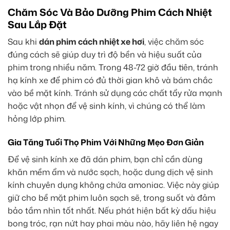
Chăm Sóc Và Bảo Dưỡng Phim Cách Nhiệt
Sau Lắp Đặt
Sau khi
dán phim cách nhiệt xe hơi
, việc chăm sóc
đúng cách sẽ giúp duy trì độ bền và hiệu suất của
phim trong nhiều năm. Trong 48-72 giờ đầu tiên, tránh
hạ kính xe để phim có đủ thời gian khô và bám chắc
vào bề mặt kính. Tránh sử dụng các chất tẩy rửa mạnh
hoặc vật nhọn để vệ sinh kính, vì chúng có thể làm
hỏng lớp phim.
Gia Tăng Tuổi Thọ Phim Với Những Mẹo Đơn Giản
Để vệ sinh kính xe đã dán phim, bạn chỉ cần dùng
khăn mềm ẩm và nước sạch, hoặc dung dịch vệ sinh
kính chuyên dụng không chứa amoniac. Việc này giúp
giữ cho bề mặt phim luôn sạch sẽ, trong suốt và đảm
bảo tầm nhìn tốt nhất. Nếu phát hiện bất kỳ dấu hiệu
bong tróc, rạn nứt hay phai màu nào, hãy liên hệ ngay