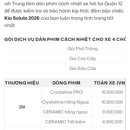
với Trung tâm dán phim cách nhiệt xe hơi tại Quận 12
để được kiểm tra và bảo hành kịp thời, đảm bảo chiếc
Kia Soluto 2026
của bạn luôn trong tình trạng tốt
nhất.
GÓI DỊCH VỤ DÁN PHIM CÁCH NHIỆT CHO XE 4 CHỖ 
Gói Phổ Thông
Gói Cao Cấp
Gói Siêu Cấp
THƯƠNG HIỆU
DÒNG PHIM
TOÀN XE (VNĐ
Crystalline PRO
15.500.000
Crystalline Hồng Ngoại
10.800.000
3M
CERAMIC hồng ngoại
9.000.000
CERAMIC Tiết kiệm
6.900.000