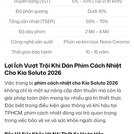
Truyền sáng (VLT)
5% – 70% (Tùy vị trí kính)
Độ phản gương
Dưới 10%
Tổng cản nhiệt (TSER)
50% – 70%
Độ dày phim
2 Mil – 4 Mil
Công nghệ sản xuất
Phún xạ kim loại, Nano Ceramic
Thời gian bảo hành
10 – 15 năm
Lợi Ích Vượt Trội Khi Dán Phim Cách Nhiệt
Cho Kia Soluto 2026
Việc trang bị
phim cách nhiệt cho Kia Soluto 2026
không chỉ là một sự nâng cấp đơn thuần mà còn là
giải pháp toàn diện mang lại nhiều giá trị thiết thực.
Đặc biệt trong điều kiện giao thông và khí hậu tại
TPHCM, phim cách nhiệt đóng vai trò quan trọng
trong việc bảo vệ xe và sức khỏe người dùng.
Bảo Vệ Sức Khỏe Và Nội Thất Xe Hoàn Hảo