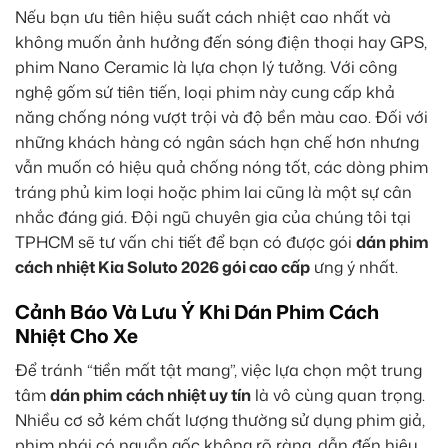
Nếu bạn ưu tiên hiệu suất cách nhiệt cao nhất và
không muốn ảnh hưởng đến sóng điện thoại hay GPS,
phim Nano Ceramic là lựa chọn lý tưởng. Với công
nghệ gốm sứ tiên tiến, loại phim này cung cấp khả
năng chống nóng vượt trội và độ bền màu cao. Đối với
những khách hàng có ngân sách hạn chế hơn nhưng
vẫn muốn có hiệu quả chống nóng tốt, các dòng phim
tráng phủ kim loại hoặc phim lai cũng là một sự cân
nhắc đáng giá. Đội ngũ chuyên gia của chúng tôi tại
TPHCM sẽ tư vấn chi tiết để bạn có được gói
dán phim
cách nhiệt Kia Soluto 2026 gói cao cấp
ưng ý nhất.
Cảnh Báo Và Lưu Ý Khi Dán Phim Cách
Nhiệt Cho Xe
Để tránh “tiền mất tật mang”, việc lựa chọn một trung
tâm
dán phim cách nhiệt uy tín
là vô cùng quan trọng.
Nhiều cơ sở kém chất lượng thường sử dụng phim giả,
phim nhái có nguồn gốc không rõ ràng, dẫn đến hiệu