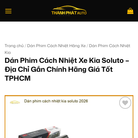
Bỏ
qua
nội
dung
Tìm
kiếm:
/
/
Trang chủ
Dán Phim Cách Nhiệt Hãng Xe
Dán Phim Cách Nhiệt
Kia
Dán Phim Cách Nhiệt Xe Kia Soluto –
Địa Chỉ Gắn Chính Hãng Giá Tốt
TPHCM
Add to
wishlist