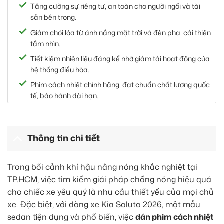
Tăng cường sự riêng tư, an toàn cho người ngồi và tài
sản bên trong.
Giảm chói lóa từ ánh nắng mặt trời và đèn pha, cải thiện
tầm nhìn.
Tiết kiệm nhiên liệu đáng kể nhờ giảm tải hoạt động của
hệ thống điều hòa.
Phim cách nhiệt chính hãng, đạt chuẩn chất lượng quốc
tế, bảo hành dài hạn.
Nâng tầm vẻ ngoài sang trọng, đẳng cấp cho chiếc Kia
Soluto 2026.
Thông tin chi tiết
Trong bối cảnh khí hậu nắng nóng khắc nghiệt tại
TP.HCM, việc tìm kiếm giải pháp chống nóng hiệu quả
cho chiếc xe yêu quý là nhu cầu thiết yếu của mọi chủ
xe. Đặc biệt, với dòng xe Kia Soluto 2026, một mẫu
sedan tiện dụng và phổ biến, việc
dán phim cách nhiệt