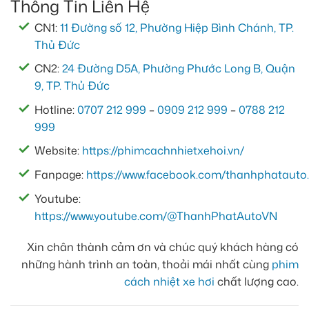
Thông Tin Liên Hệ
CN1:
11 Đường số 12, Phường Hiệp Bình Chánh, TP.
Thủ Đức
CN2:
24 Đường D5A, Phường Phước Long B, Quận
9, TP. Thủ Đức
Hotline:
0707 212 999
–
0909 212 999
–
0788 212
999
Website:
https://phimcachnhietxehoi.vn/
Fanpage:
https://www.facebook.com/thanhphatauto.
Youtube:
https://www.youtube.com/@ThanhPhatAutoVN
Xin chân thành cảm ơn và chúc quý khách hàng có
những hành trình an toàn, thoải mái nhất cùng
phim
cách nhiệt xe hơi
chất lượng cao.